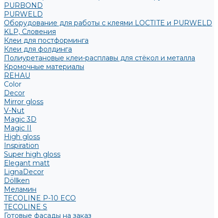
PURBOND
PURWELD
Оборудование для работы с клеями LOCTITE и PURWELD
KLP, Словения
Клеи для постформинга
Клеи для фолдинга
Полиуретановые клеи-расплавы для стёкол и металла
Кромочные материалы
REHAU
Color
Decor
Mirror gloss
V-Nut
Magic 3D
Magic II
High gloss
Inspiration
Super high gloss
Elegant matt
LignaDecor
Döllken
Меламин
TECOLINE P-10 ECO
TECOLINE S
Готовые фасады на заказ