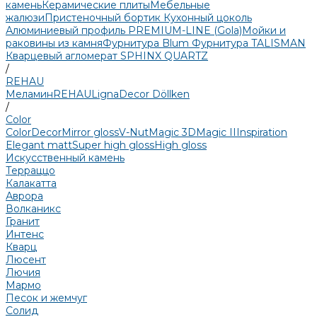
камень
Керамические плиты
Мебельные
жалюзи
Пристеночный бортик
Кухонный цоколь
Алюминиевый профиль PREMIUM-LINE (Gola)
Мойки и
раковины из камня
Фурнитура Blum
Фурнитура TALISMAN
Кварцевый агломерат SPHINX QUARTZ
/
REHAU
Меламин
REHAU
LignaDecor
Döllken
/
Color
Color
Decor
Mirror gloss
V-Nut
Magic 3D
Magic II
Inspiration
Elegant matt
Super high gloss
High gloss
Искусственный камень
Терраццо
Калакатта
Аврора
Волканикс
Гранит
Интенс
Кварц
Люсент
Лючия
Мармо
Песок и жемчуг
Солид