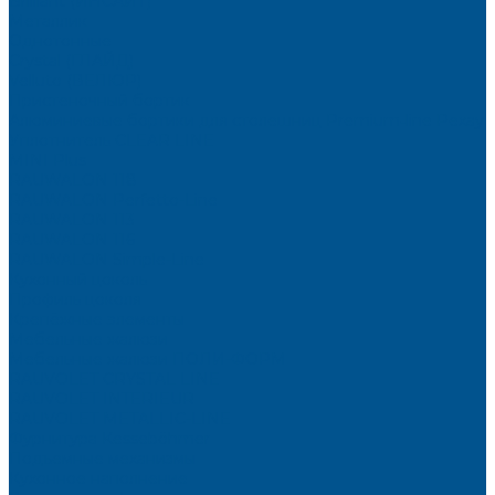
Brilliant (ИНСАЙТ)
Металлик
Однотонные
Crystal (ГЛАЙД)
Velluto (ВЕЛЮР)
Пристеночный бортик
Алюминиевые бортики для столешниц Premium‑line Рехау
Уплотнитель CLEAR LINE
MINI Plus
RAUWALON 118
RAUWALON Perfetto-Line
RAUWALON 113
RAUWALON 116
RAUWALON Simple-Line
Кухонный цоколь
Профиль цоколя
Крепёжные элементы
Мебельные жалюзи
Мебельные жалюзи ПОЛИ-ФОРМ
RAUVOLET CRYSTAL LINE
RAUVOLET INTERIEUR
RAUVOLET METALLIC-LINE
Фурнитура Kesseböhmer
Подъемные механизмы
Кухонное наполнение