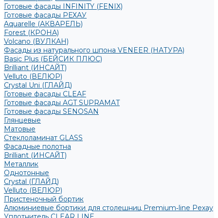
Готовые фасады INFINITY (FENIX)
Готовые фасады РЕХАУ
Aquarelle (АКВАРЕЛЬ)
Forest (КРОНА)
Volcano (ВУЛКАН)
Фасады из натурального шпона VENEER (НАТУРА)
Basic Plus (БЕЙСИК ПЛЮС)
Brilliant (ИНСАЙТ)
Velluto (ВЕЛЮР)
Crystal Uni (ГЛАЙД)
Готовые фасады CLEAF
Готовые фасады AGT SUPRAMAT
Готовые фасады SENOSAN
Глянцевые
Матовые
Стеклоламинат GLASS
Фасадные полотна
Brilliant (ИНСАЙТ)
Металлик
Однотонные
Crystal (ГЛАЙД)
Velluto (ВЕЛЮР)
Пристеночный бортик
Алюминиевые бортики для столешниц Premium‑line Рехау
Уплотнитель CLEAR LINE