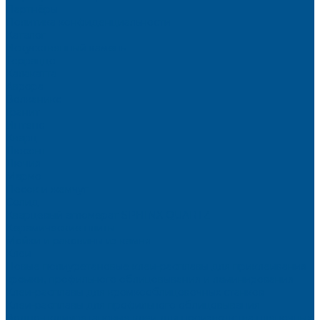
Партнёры
Политика конфиденциальности
Каталог
Искусственный камень
Терраццо
Калакатта
Аврора
Волканикс
Гранит
Интенс
Кварц
Люсент
Лючия
Мармо
Песок и жемчуг
Солид
Кварцевый агломерат SPHINX QUARTZ
Керамические плиты
Мойки и раковины из камня
Клеи
Новые полиуретановые клеи-расплавы для приклеивания
кромки, профильного облицовывания и ламинирования
Клеи-расплавы для кромкооблицовочных станков
Клеи-расплавы для профильного облицовывания
Водно-полиуретановые клеи для производства плёночных