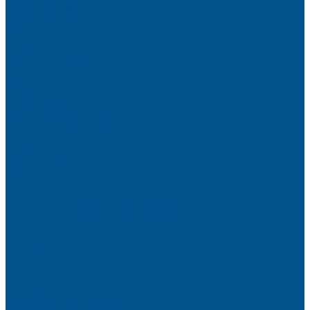
Кромочные материалы
Готовые фасады на заказ
Фасадные полотна
Пристеночный бортик
Кухонный цоколь
Мебельные жалюзи
Фурнитура Kesseböhmer
Алюминиевый профиль PREMIUM-LINE (Gola)
Фурнитура Blum
Фурнитура TALISMAN
Прайсы
Акции
Фотогалерея
Шоу-Рум
Помощь
Сертификаты и гарантии
Каталоги и рекламные материалы
Услуги
Доставка
Контакты
...
О компании
Новости
Миссия и цель
Мероприятия и проекты