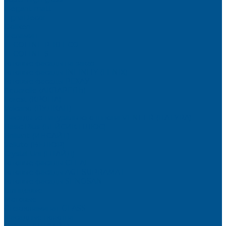
Elegant matt
LignaDecor
Döllken
Меламин
TECOLINE P-10 ECO
TECOLINE S
Готовые фасады на заказ
Готовые фасады INFINITY (FENIX)
Готовые фасады РЕХАУ
Aquarelle (АКВАРЕЛЬ)
Forest (КРОНА)
Volcano (ВУЛКАН)
Фасады из натурального шпона VENEER (НАТУРА)
Basic Plus (БЕЙСИК ПЛЮС)
Brilliant (ИНСАЙТ)
Velluto (ВЕЛЮР)
Crystal Uni (ГЛАЙД)
Готовые фасады CLEAF
Готовые фасады AGT SUPRAMAT
Готовые фасады SENOSAN
Глянцевые
Матовые
Стеклоламинат GLASS
Фасадные полотна