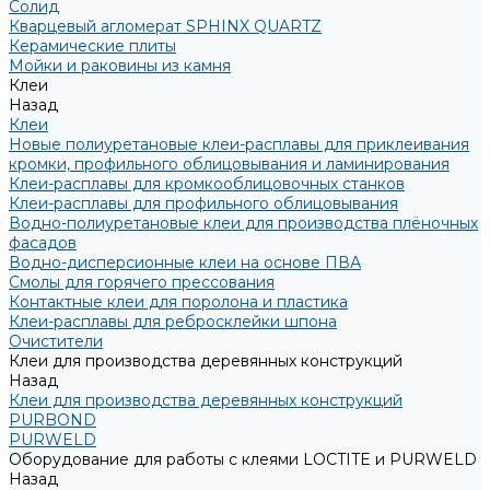
Солид
Кварцевый агломерат SPHINX QUARTZ
Керамические плиты
Мойки и раковины из камня
Клеи
Назад
Клеи
Новые полиуретановые клеи-расплавы для приклеивания
кромки, профильного облицовывания и ламинирования
Клеи-расплавы для кромкооблицовочных станков
Клеи-расплавы для профильного облицовывания
Водно-полиуретановые клеи для производства плёночных
фасадов
Водно-дисперсионные клеи на основе ПВА
Смолы для горячего прессования
Контактные клеи для поролона и пластика
Клеи-расплавы для ребросклейки шпона
Очистители
Клеи для производства деревянных конструкций
Назад
Клеи для производства деревянных конструкций
PURBOND
PURWELD
Оборудование для работы с клеями LOCTITE и PURWELD
Назад