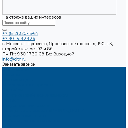
На страже ваших интересов
+7 (812) 320-15-64
+7 901 519 39 36
г. Москва, г. Пушкино, Ярославское шоссе, д. 190, к.3,
второй этаж, оф. 92 и 86
Пн-Пт: 9:30-17:30
Cб-Вс: Выходной
info@cltn.ru
Заказать звонок
О компании
Новости
Миссия и цель
Мероприятия и проекты
Партнёры
Политика конфиденциальности
Каталог
Искусственный камень
Кварцевый агломерат SPHINX QUARTZ
Керамические плиты
Мойки и раковины из камня
Клеи