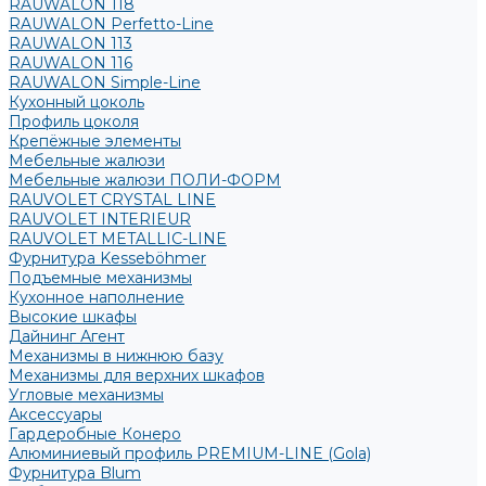
RAUWALON 118
RAUWALON Perfetto-Line
RAUWALON 113
RAUWALON 116
RAUWALON Simple-Line
Кухонный цоколь
Профиль цоколя
Крепёжные элементы
Мебельные жалюзи
Мебельные жалюзи ПОЛИ-ФОРМ
RAUVOLET CRYSTAL LINE
RAUVOLET INTERIEUR
RAUVOLET METALLIC-LINE
Фурнитура Kesseböhmer
Подъемные механизмы
Кухонное наполнение
Высокие шкафы
Дайнинг Агент
Механизмы в нижнюю базу
Механизмы для верхних шкафов
Угловые механизмы
Аксессуары
Гардеробные Конеро
Алюминиевый профиль PREMIUM-LINE (Gola)
Фурнитура Blum