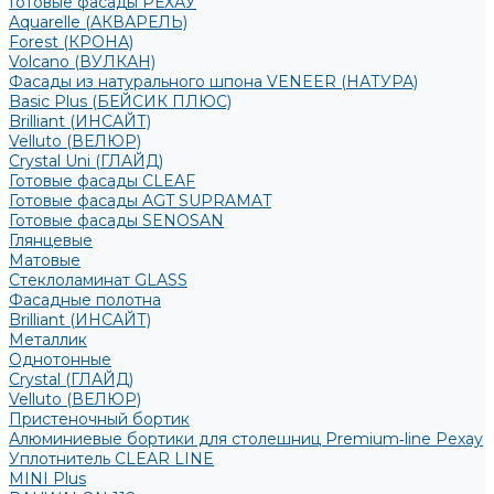
Готовые фасады РЕХАУ
Aquarelle (АКВАРЕЛЬ)
Forest (КРОНА)
Volcano (ВУЛКАН)
Фасады из натурального шпона VENEER (НАТУРА)
Basic Plus (БЕЙСИК ПЛЮС)
Brilliant (ИНСАЙТ)
Velluto (ВЕЛЮР)
Crystal Uni (ГЛАЙД)
Готовые фасады CLEAF
Готовые фасады AGT SUPRAMAT
Готовые фасады SENOSAN
Глянцевые
Матовые
Стеклоламинат GLASS
Фасадные полотна
Brilliant (ИНСАЙТ)
Металлик
Однотонные
Crystal (ГЛАЙД)
Velluto (ВЕЛЮР)
Пристеночный бортик
Алюминиевые бортики для столешниц Premium‑line Рехау
Уплотнитель CLEAR LINE
MINI Plus