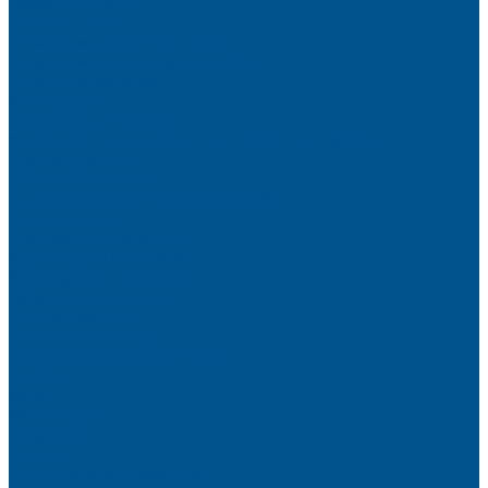
Высокие шкафы
Дайнинг Агент
Механизмы в нижнюю базу
Механизмы для верхних шкафов
Угловые механизмы
Аксессуары
Гардеробные Конеро
Алюминиевый профиль PREMIUM-LINE (Gola)
Фурнитура Blum
Мебельные петли
Подъемные механизмы AVENTOS
Направляющие
Системы выдвижения
Фурнитура TALISMAN
Аксессуары для ящиков
Кухонное наполнение
Направляющие
Петли и демпферы
Система выдвижных ящиков
Прайсы
Акции
Фотогалерея
Шоу-Рум
Помощь
Сертификаты и гарантии