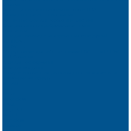
фасадов
Водно-дисперсионные клеи на основе ПВА
Смолы для горячего прессования
Контактные клеи для поролона и пластика
Клеи-расплавы для ребросклейки шпона
Очистители
Клеи для производства деревянных конструкций
PURBOND
PURWELD
Оборудование для работы с клеями LOCTITE и PURWELD
KLP, Словения
Клеи для постформинга
Клеи для фолдинга
Полиуретановые клеи-расплавы для стёкол и металла
Кромочные материалы
REHAU
Color
Decor
Mirror gloss
V-Nut
Magic 3D
Magic II
High gloss
Inspiration
Super high gloss