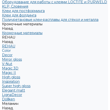
Оборудование для работы с клеями LOCTITE и PURWELD
KLP, Словения
Клеи для постформинга
Клеи для фолдинга
Полиуретановые клеи-расплавы для стёкол и металла
Кромочные материалы
Назад
Кромочные материалы
REHAU
Назад
REHAU
Color
Decor
Mirror gloss
V-Nut
Magic 3D
Magic II
High gloss
Inspiration
Super high gloss
Elegant matt
LignaDecor
Döllken
Меламин
Назад