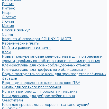
Гранит
Интенс
Кварц
Люсент
Лючия
Мармо
Песок и жемчуг
Солид
Кварцевый агломерат SPHINX QUARTZ
Керамические плиты
Мойки и раковины из камня
Клеи
Новые полиуретановые клеи-расплавы для приклеивания
кромки, профильного облицовывания и ламинирования
Клеи-расплавы для кромкооблицовочных станков
Клеи-расплавы для профильного облицовывания
Водно-полиуретановые клеи для производства плёночных
фасадов
Водно-дисперсионные клеи на основе ПВА
Смолы для горячего прессования
Контактные клеи для поролона и пластика
Клеи-расплавы для ребросклейки шпона
Очистители
Клеи для производства деревянных конструкций