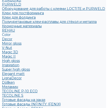
PURBOND
PURWELD
Оборудование для работы с клеями LOCTITE и PURWELD
Клеи для постформинга
Клеи для фолдинга
Полиуретановые клеи-расплавы для стёкол и металла
Кромочные материалы
REHAU
Color
Decor
Mirror gloss
V-Nut
Magic 3D
Magic II
High gloss
Inspiration
Super high gloss
Elegant matt
LignaDecor
Döllken
Меламин
TECOLINE P-10 ECO
TECOLINE S
Готовые фасады на заказ
Готовые фасады INFINITY (FENIX)