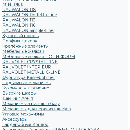
MINI Plus
RAUWALON 118
RAUWALON Perfetto-Line
RAUWALON 113
RAUWALON 116
RAUWALON Simple-Line
Кухонный цоколь
Профиль цоколя
Крепёжные элементы
Мебельные жалюзи
Мебельные жалюзи ПОЛИ-ФОРМ
RAUVOLET CRYSTAL LINE
RAUVOLET INTERIEUR
RAUVOLET METALLIC-LINE
Фурнитура Kesseböhmer
Подъемные механизмы
Кухонное наполнение
Высокие шкафы
Дайнинг Агент
Механизмы в нижнюю базу
Механизмы для верхних шкафов
Угловые механизмы
Аксессуары
Гардеробные Конеро
Алюминиевый профиль PREMIUM-LINE (Gola)