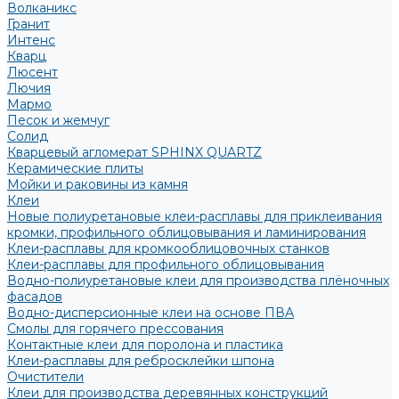
Волканикс
Гранит
Интенс
Кварц
Люсент
Лючия
Мармо
Песок и жемчуг
Солид
Кварцевый агломерат SPHINX QUARTZ
Керамические плиты
Мойки и раковины из камня
Клеи
Новые полиуретановые клеи-расплавы для приклеивания
кромки, профильного облицовывания и ламинирования
Клеи-расплавы для кромкооблицовочных станков
Клеи-расплавы для профильного облицовывания
Водно-полиуретановые клеи для производства плёночных
фасадов
Водно-дисперсионные клеи на основе ПВА
Смолы для горячего прессования
Контактные клеи для поролона и пластика
Клеи-расплавы для ребросклейки шпона
Очистители
Клеи для производства деревянных конструкций