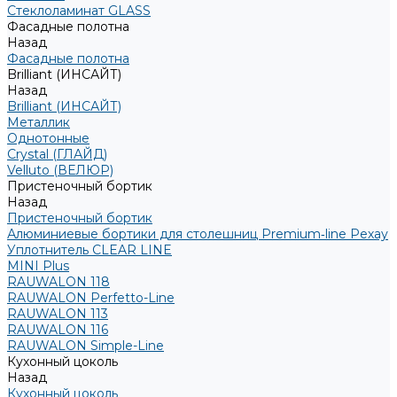
Стеклоламинат GLASS
Фасадные полотна
Назад
Фасадные полотна
Brilliant (ИНСАЙТ)
Назад
Brilliant (ИНСАЙТ)
Металлик
Однотонные
Crystal (ГЛАЙД)
Velluto (ВЕЛЮР)
Пристеночный бортик
Назад
Пристеночный бортик
Алюминиевые бортики для столешниц Premium‑line Рехау
Уплотнитель CLEAR LINE
MINI Plus
RAUWALON 118
RAUWALON Perfetto-Line
RAUWALON 113
RAUWALON 116
RAUWALON Simple-Line
Кухонный цоколь
Назад
Кухонный цоколь