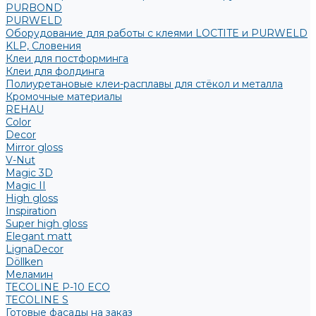
PURBOND
PURWELD
Оборудование для работы с клеями LOCTITE и PURWELD
KLP, Словения
Клеи для постформинга
Клеи для фолдинга
Полиуретановые клеи-расплавы для стёкол и металла
Кромочные материалы
REHAU
Color
Decor
Mirror gloss
V-Nut
Magic 3D
Magic II
High gloss
Inspiration
Super high gloss
Elegant matt
LignaDecor
Döllken
Меламин
TECOLINE P-10 ECO
TECOLINE S
Готовые фасады на заказ