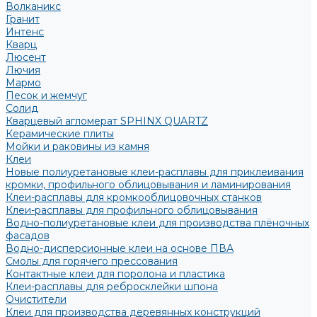
Волканикс
Гранит
Интенс
Кварц
Люсент
Лючия
Мармо
Песок и жемчуг
Солид
Кварцевый агломерат SPHINX QUARTZ
Керамические плиты
Мойки и раковины из камня
Клеи
Новые полиуретановые клеи-расплавы для приклеивания
кромки, профильного облицовывания и ламинирования
Клеи-расплавы для кромкооблицовочных станков
Клеи-расплавы для профильного облицовывания
Водно-полиуретановые клеи для производства плёночных
фасадов
Водно-дисперсионные клеи на основе ПВА
Смолы для горячего прессования
Контактные клеи для поролона и пластика
Клеи-расплавы для ребросклейки шпона
Очистители
Клеи для производства деревянных конструкций