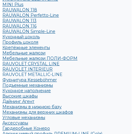
MINI Plus
RAUWALON 118
RAUWALON Perfetto-Line
RAUWALON 113
RAUWALON 116
RAUWALON Simple-Line
Кухонный цоколь
Профиль цоколя
Крепёжные элементы
Мебельные жалюзи
Мебельные жалюзи ПОЛИ-ФОРМ
RAUVOLET CRYSTAL LINE
RAUVOLET INTERIEUR
RAUVOLET METALLIC-LINE
Фурнитура Kesseböhmer
Подъемные механизмы
Кухонное наполнение
Высокие шкафы
Дайнинг Агент
Механизмы в нижнюю базу
Механизмы для верхних шкафов
Угловые механизмы
Аксессуары
Гардеробные Конеро
Алюминиевый профиль PREMIUM-LINE (Gola)