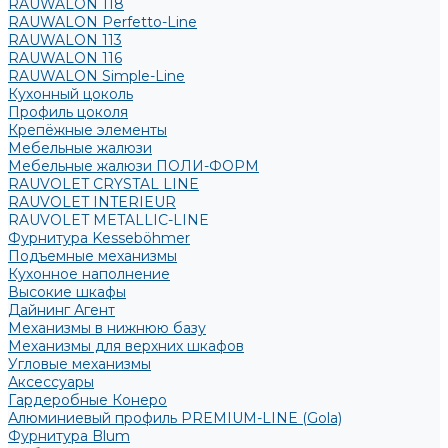
RAUWALON 118
RAUWALON Perfetto-Line
RAUWALON 113
RAUWALON 116
RAUWALON Simple-Line
Кухонный цоколь
Профиль цоколя
Крепёжные элементы
Мебельные жалюзи
Мебельные жалюзи ПОЛИ-ФОРМ
RAUVOLET CRYSTAL LINE
RAUVOLET INTERIEUR
RAUVOLET METALLIC-LINE
Фурнитура Kesseböhmer
Подъемные механизмы
Кухонное наполнение
Высокие шкафы
Дайнинг Агент
Механизмы в нижнюю базу
Механизмы для верхних шкафов
Угловые механизмы
Аксессуары
Гардеробные Конеро
Алюминиевый профиль PREMIUM-LINE (Gola)
Фурнитура Blum