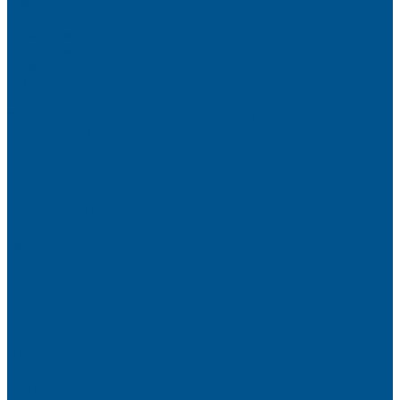
Высокие шкафы
Дайнинг Агент
Механизмы в нижнюю базу
Механизмы для верхних шкафов
Угловые механизмы
Аксессуары
Гардеробные Конеро
Алюминиевый профиль PREMIUM-LINE (Gola)
Фурнитура Blum
Мебельные петли
Подъемные механизмы AVENTOS
Направляющие
Системы выдвижения
Фурнитура TALISMAN
Аксессуары для ящиков
Кухонное наполнение
Направляющие
Петли и демпферы
Система выдвижных ящиков
Прайсы
Акции
Фотогалерея
Шоу-Рум
Помощь
Сертификаты и гарантии