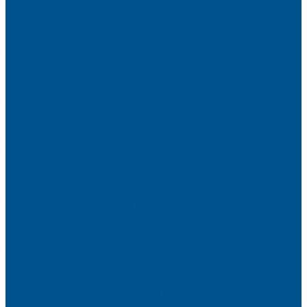
Партнёры
Политика конфиденциальности
Каталог
Искусственный камень
Терраццо
Калакатта
Аврора
Волканикс
Гранит
Интенс
Кварц
Люсент
Лючия
Мармо
Песок и жемчуг
Солид
Кварцевый агломерат SPHINX QUARTZ
Керамические плиты
Мойки и раковины из камня
Клеи
Новые полиуретановые клеи-расплавы для приклеивания
кромки, профильного облицовывания и ламинирования
Клеи-расплавы для кромкооблицовочных станков
Клеи-расплавы для профильного облицовывания
Водно-полиуретановые клеи для производства плёночных