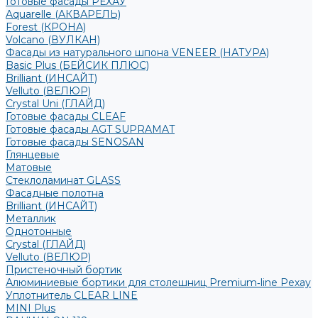
Готовые фасады РЕХАУ
Aquarelle (АКВАРЕЛЬ)
Forest (КРОНА)
Volcano (ВУЛКАН)
Фасады из натурального шпона VENEER (НАТУРА)
Basic Plus (БЕЙСИК ПЛЮС)
Brilliant (ИНСАЙТ)
Velluto (ВЕЛЮР)
Crystal Uni (ГЛАЙД)
Готовые фасады CLEAF
Готовые фасады AGT SUPRAMAT
Готовые фасады SENOSAN
Глянцевые
Матовые
Стеклоламинат GLASS
Фасадные полотна
Brilliant (ИНСАЙТ)
Металлик
Однотонные
Crystal (ГЛАЙД)
Velluto (ВЕЛЮР)
Пристеночный бортик
Алюминиевые бортики для столешниц Premium‑line Рехау
Уплотнитель CLEAR LINE
MINI Plus