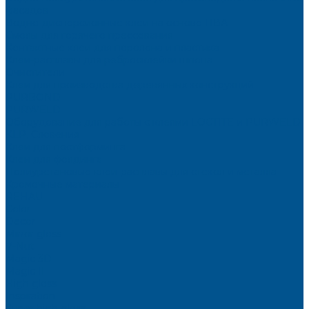
фасадов
Водно-дисперсионные клеи на основе ПВА
Смолы для горячего прессования
Контактные клеи для поролона и пластика
Клеи-расплавы для ребросклейки шпона
Очистители
Клеи для производства деревянных конструкций
PURBOND
PURWELD
Оборудование для работы с клеями LOCTITE и PURWELD
KLP, Словения
Клеи для постформинга
Клеи для фолдинга
Полиуретановые клеи-расплавы для стёкол и металла
Кромочные материалы
REHAU
Color
Decor
Mirror gloss
V-Nut
Magic 3D
Magic II
High gloss
Inspiration
Super high gloss