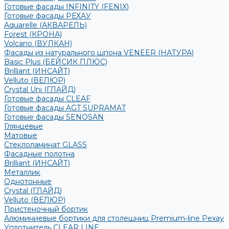
Готовые фасады INFINITY (FENIX)
Готовые фасады РЕХАУ
Aquarelle (АКВАРЕЛЬ)
Forest (КРОНА)
Volcano (ВУЛКАН)
Фасады из натурального шпона VENEER (НАТУРА)
Basic Plus (БЕЙСИК ПЛЮС)
Brilliant (ИНСАЙТ)
Velluto (ВЕЛЮР)
Crystal Uni (ГЛАЙД)
Готовые фасады CLEAF
Готовые фасады AGT SUPRAMAT
Готовые фасады SENOSAN
Глянцевые
Матовые
Стеклоламинат GLASS
Фасадные полотна
Brilliant (ИНСАЙТ)
Металлик
Однотонные
Crystal (ГЛАЙД)
Velluto (ВЕЛЮР)
Пристеночный бортик
Алюминиевые бортики для столешниц Premium‑line Рехау
Уплотнитель CLEAR LINE