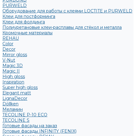
PURBOND
PURWELD
Оборудование для работы с клеями LOCTITE и PURWELD
Клеи для постформинга
Клеи для фолдинга
Полиуретановые клеи-расплавы для стёкол и металла
Кромочные материалы
REHAU
Color
Decor
Mirror gloss
V-Nut
Magic 3D
Magic II
High gloss
Inspiration
Super high gloss
Elegant matt
LignaDecor
Döllken
Меламин
TECOLINE P-10 ECO
TECOLINE S
Готовые фасады на заказ
Готовые фасады INFINITY (FENIX)