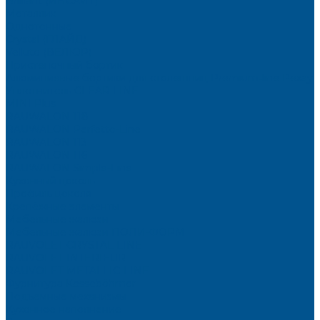
Brilliant (ИНСАЙТ)
Металлик
Однотонные
Crystal (ГЛАЙД)
Velluto (ВЕЛЮР)
Пристеночный бортик
Алюминиевые бортики для столешниц Premium‑line Рехау
Уплотнитель CLEAR LINE
MINI Plus
RAUWALON 118
RAUWALON Perfetto-Line
RAUWALON 113
RAUWALON 116
RAUWALON Simple-Line
Кухонный цоколь
Профиль цоколя
Крепёжные элементы
Мебельные жалюзи
Мебельные жалюзи ПОЛИ-ФОРМ
RAUVOLET CRYSTAL LINE
RAUVOLET INTERIEUR
RAUVOLET METALLIC-LINE
Фурнитура Kesseböhmer
Подъемные механизмы
Кухонное наполнение