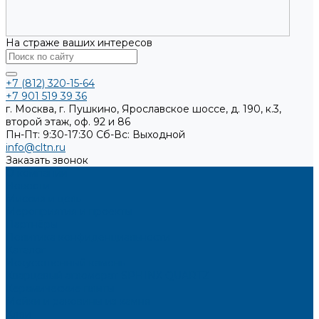
На страже ваших интересов
+7 (812) 320-15-64
+7 901 519 39 36
г. Москва, г. Пушкино, Ярославское шоссе, д. 190, к.3,
второй этаж, оф. 92 и 86
Пн-Пт: 9:30-17:30
Cб-Вс: Выходной
info@cltn.ru
Заказать звонок
О компании
Новости
Миссия и цель
Мероприятия и проекты
Партнёры
Политика конфиденциальности
Каталог
Искусственный камень
Кварцевый агломерат SPHINX QUARTZ
Керамические плиты
Мойки и раковины из камня
Клеи