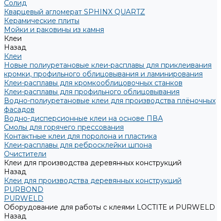
Солид
Кварцевый агломерат SPHINX QUARTZ
Керамические плиты
Мойки и раковины из камня
Клеи
Назад
Клеи
Новые полиуретановые клеи-расплавы для приклеивания
кромки, профильного облицовывания и ламинирования
Клеи-расплавы для кромкооблицовочных станков
Клеи-расплавы для профильного облицовывания
Водно-полиуретановые клеи для производства плёночных
фасадов
Водно-дисперсионные клеи на основе ПВА
Смолы для горячего прессования
Контактные клеи для поролона и пластика
Клеи-расплавы для ребросклейки шпона
Очистители
Клеи для производства деревянных конструкций
Назад
Клеи для производства деревянных конструкций
PURBOND
PURWELD
Оборудование для работы с клеями LOCTITE и PURWELD
Назад