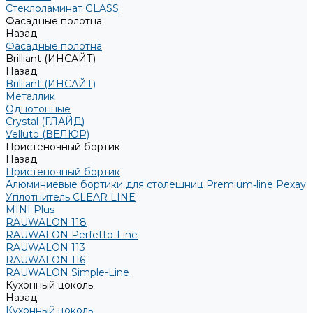
Стеклоламинат GLASS
Фасадные полотна
Назад
Фасадные полотна
Brilliant (ИНСАЙТ)
Назад
Brilliant (ИНСАЙТ)
Металлик
Однотонные
Crystal (ГЛАЙД)
Velluto (ВЕЛЮР)
Пристеночный бортик
Назад
Пристеночный бортик
Алюминиевые бортики для столешниц Premium‑line Рехау
Уплотнитель CLEAR LINE
MINI Plus
RAUWALON 118
RAUWALON Perfetto-Line
RAUWALON 113
RAUWALON 116
RAUWALON Simple-Line
Кухонный цоколь
Назад
Кухонный цоколь