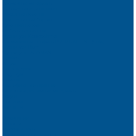
Кромочные материалы
Готовые фасады на заказ
Фасадные полотна
Пристеночный бортик
Кухонный цоколь
Мебельные жалюзи
Фурнитура Kesseböhmer
Алюминиевый профиль PREMIUM-LINE (Gola)
Фурнитура Blum
Фурнитура TALISMAN
Прайсы
Акции
Фотогалерея
Шоу-Рум
Помощь
Сертификаты и гарантии
Каталоги и рекламные материалы
Услуги
Доставка
Контакты
...
О компании
Новости
Миссия и цель
Мероприятия и проекты