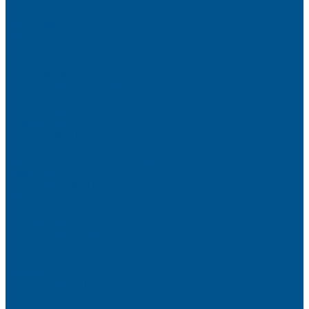
Elegant matt
LignaDecor
Döllken
Меламин
TECOLINE P-10 ECO
TECOLINE S
Готовые фасады на заказ
Готовые фасады INFINITY (FENIX)
Готовые фасады РЕХАУ
Aquarelle (АКВАРЕЛЬ)
Forest (КРОНА)
Volcano (ВУЛКАН)
Фасады из натурального шпона VENEER (НАТУРА)
Basic Plus (БЕЙСИК ПЛЮС)
Brilliant (ИНСАЙТ)
Velluto (ВЕЛЮР)
Crystal Uni (ГЛАЙД)
Готовые фасады CLEAF
Готовые фасады AGT SUPRAMAT
Готовые фасады SENOSAN
Глянцевые
Матовые
Стеклоламинат GLASS
Фасадные полотна