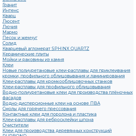
Гранит
Интенс
Кварц
Люсент
Лючия
Мармо
Песок и жемчуг
Солид
Кварцевый агломерат SPHINX QUARTZ
Керамические плиты
Мойки и раковины из камня
Клеи
Новые полиуретановые клеи-расплавы для приклеивания
кромки, профильного облицовывания и ламинирования
Клеи-расплавы для кромкооблицовочных станков
Клеи-расплавы для профильного облицовывания
Водно-полиуретановые клеи для производства плёночных
фасадов
Водно-дисперсионные клеи на основе ПВА
Смолы для горячего прессования
Контактные клеи для поролона и пластика
Клеи-расплавы для ребросклейки шпона
Очистители
Клеи для производства деревянных конструкций