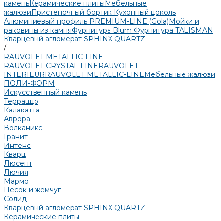
камень
Керамические плиты
Мебельные
жалюзи
Пристеночный бортик
Кухонный цоколь
Алюминиевый профиль PREMIUM-LINE (Gola)
Мойки и
раковины из камня
Фурнитура Blum
Фурнитура TALISMAN
Кварцевый агломерат SPHINX QUARTZ
/
RAUVOLET METALLIC-LINE
RAUVOLET CRYSTAL LINE
RAUVOLET
INTERIEUR
RAUVOLET METALLIC-LINE
Мебельные жалюзи
ПОЛИ-ФОРМ
Искусственный камень
Терраццо
Калакатта
Аврора
Волканикс
Гранит
Интенс
Кварц
Люсент
Лючия
Мармо
Песок и жемчуг
Солид
Кварцевый агломерат SPHINX QUARTZ
Керамические плиты