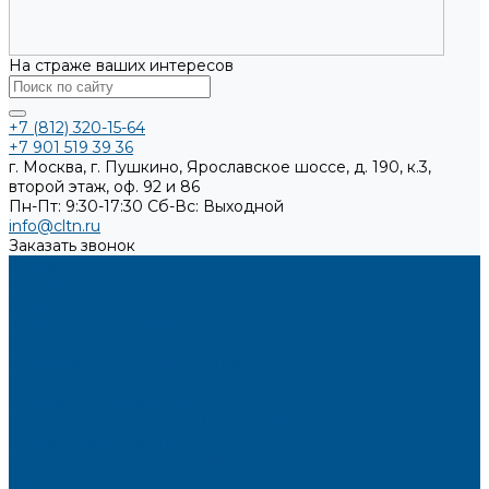
На страже ваших интересов
+7 (812) 320-15-64
+7 901 519 39 36
г. Москва, г. Пушкино, Ярославское шоссе, д. 190, к.3,
второй этаж, оф. 92 и 86
Пн-Пт: 9:30-17:30
Cб-Вс: Выходной
info@cltn.ru
Заказать звонок
О компании
Новости
Миссия и цель
Мероприятия и проекты
Партнёры
Политика конфиденциальности
Каталог
Искусственный камень
Кварцевый агломерат SPHINX QUARTZ
Керамические плиты
Мойки и раковины из камня
Клеи