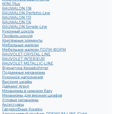
MINI Plus
RAUWALON 118
RAUWALON Perfetto-Line
RAUWALON 113
RAUWALON 116
RAUWALON Simple-Line
Кухонный цоколь
Профиль цоколя
Крепёжные элементы
Мебельные жалюзи
Мебельные жалюзи ПОЛИ-ФОРМ
RAUVOLET CRYSTAL LINE
RAUVOLET INTERIEUR
RAUVOLET METALLIC-LINE
Фурнитура Kesseböhmer
Подъемные механизмы
Кухонное наполнение
Высокие шкафы
Дайнинг Агент
Механизмы в нижнюю базу
Механизмы для верхних шкафов
Угловые механизмы
Аксессуары
Гардеробные Конеро
Алюминиевый профиль PREMIUM-LINE (Gola)