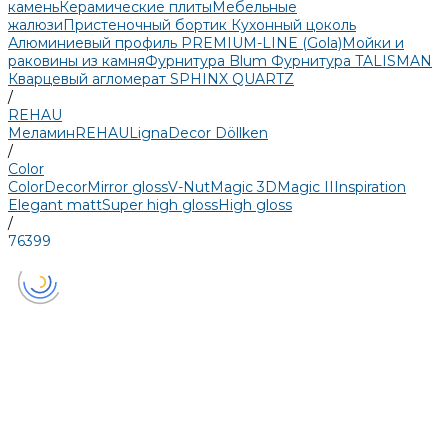
камень
Керамические плиты
Мебельные
жалюзи
Пристеночный бортик
Кухонный цоколь
Алюминиевый профиль PREMIUM-LINE (Gola)
Мойки и
раковины из камня
Фурнитура Blum
Фурнитура TALISMAN
Кварцевый агломерат SPHINX QUARTZ
/
REHAU
Меламин
REHAU
LignaDecor
Döllken
/
Color
Color
Decor
Mirror gloss
V-Nut
Magic 3D
Magic II
Inspiration
Elegant matt
Super high gloss
High gloss
/
76399