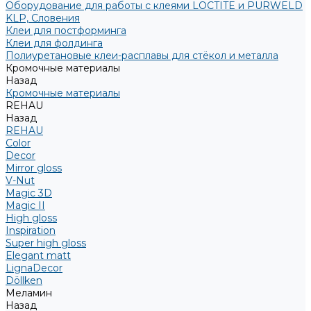
Оборудование для работы с клеями LOCTITE и PURWELD
KLP, Словения
Клеи для постформинга
Клеи для фолдинга
Полиуретановые клеи-расплавы для стёкол и металла
Кромочные материалы
Назад
Кромочные материалы
REHAU
Назад
REHAU
Color
Decor
Mirror gloss
V-Nut
Magic 3D
Magic II
High gloss
Inspiration
Super high gloss
Elegant matt
LignaDecor
Döllken
Меламин
Назад