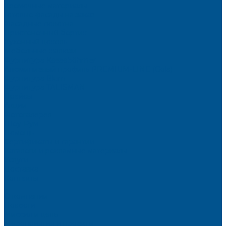
Кромочные материалы
Готовые фасады на заказ
Фасадные полотна
Пристеночный бортик
Кухонный цоколь
Мебельные жалюзи
Фурнитура Kesseböhmer
Алюминиевый профиль PREMIUM-LINE (Gola)
Фурнитура Blum
Фурнитура TALISMAN
Прайсы
Акции
Фотогалерея
Шоу-Рум
Помощь
Сертификаты и гарантии
Каталоги и рекламные материалы
Услуги
Доставка
Контакты
...
О компании
Новости
Миссия и цель
Мероприятия и проекты