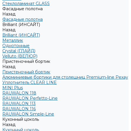
Стеклоламинат GLASS
Фасадные полотна
Назад
Фасадные полотна
Brilliant (ИНСАЙТ)
Назад
Brilliant (ИНСАЙТ)
Металлик
Однотонные
Crystal (ГЛАЙД)
Velluto (ВЕЛЮР)
Пристеночный бортик
Назад
Пристеночный бортик
Алюминиевые бортики для столешниц Premium‑line Рехау
Уплотнитель CLEAR LINE
MINI Plus
RAUWALON 118
RAUWALON Perfetto-Line
RAUWALON 113
RAUWALON 116
RAUWALON Simple-Line
Кухонный цоколь
Назад
Кухонный цоколь