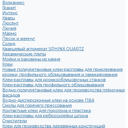
Волканикс
Гранит
Интенс
Кварц
Люсент
Лючия
Мармо
Песок и жемчуг
Солид
Кварцевый агломерат SPHINX QUARTZ
Керамические плиты
Мойки и раковины из камня
Клеи
Новые полиуретановые клеи-расплавы для приклеивания
кромки, профильного облицовывания и ламинирования
Клеи-расплавы для кромкооблицовочных станков
Клеи-расплавы для профильного облицовывания
Водно-полиуретановые клеи для производства плёночных
фасадов
Водно-дисперсионные клеи на основе ПВА
Смолы для горячего прессования
Контактные клеи для поролона и пластика
Клеи-расплавы для ребросклейки шпона
Очистители
Клеи для производства деревянных конструкций