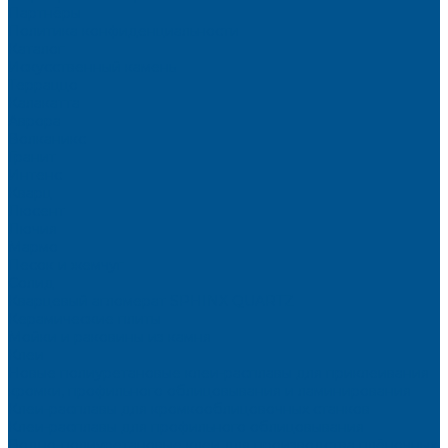
Партнёры
Политика конфиденциальности
Каталог
Искусственный камень
Терраццо
Калакатта
Аврора
Волканикс
Гранит
Интенс
Кварц
Люсент
Лючия
Мармо
Песок и жемчуг
Солид
Кварцевый агломерат SPHINX QUARTZ
Керамические плиты
Мойки и раковины из камня
Клеи
Новые полиуретановые клеи-расплавы для приклеивания
кромки, профильного облицовывания и ламинирования
Клеи-расплавы для кромкооблицовочных станков
Клеи-расплавы для профильного облицовывания
Водно-полиуретановые клеи для производства плёночных