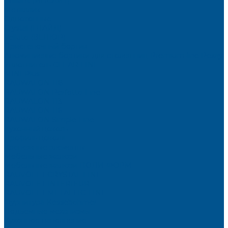
Brilliant (ИНСАЙТ)
Металлик
Однотонные
Crystal (ГЛАЙД)
Velluto (ВЕЛЮР)
Пристеночный бортик
Алюминиевые бортики для столешниц Premium‑line Рехау
Уплотнитель CLEAR LINE
MINI Plus
RAUWALON 118
RAUWALON Perfetto-Line
RAUWALON 113
RAUWALON 116
RAUWALON Simple-Line
Кухонный цоколь
Профиль цоколя
Крепёжные элементы
Мебельные жалюзи
Мебельные жалюзи ПОЛИ-ФОРМ
RAUVOLET CRYSTAL LINE
RAUVOLET INTERIEUR
RAUVOLET METALLIC-LINE
Фурнитура Kesseböhmer
Подъемные механизмы
Кухонное наполнение