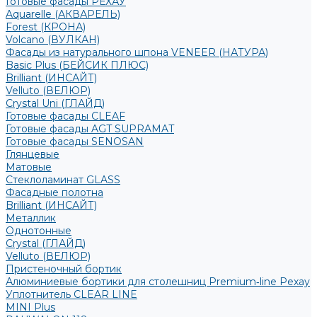
Готовые фасады РЕХАУ
Aquarelle (АКВАРЕЛЬ)
Forest (КРОНА)
Volcano (ВУЛКАН)
Фасады из натурального шпона VENEER (НАТУРА)
Basic Plus (БЕЙСИК ПЛЮС)
Brilliant (ИНСАЙТ)
Velluto (ВЕЛЮР)
Crystal Uni (ГЛАЙД)
Готовые фасады CLEAF
Готовые фасады AGT SUPRAMAT
Готовые фасады SENOSAN
Глянцевые
Матовые
Стеклоламинат GLASS
Фасадные полотна
Brilliant (ИНСАЙТ)
Металлик
Однотонные
Crystal (ГЛАЙД)
Velluto (ВЕЛЮР)
Пристеночный бортик
Алюминиевые бортики для столешниц Premium‑line Рехау
Уплотнитель CLEAR LINE
MINI Plus