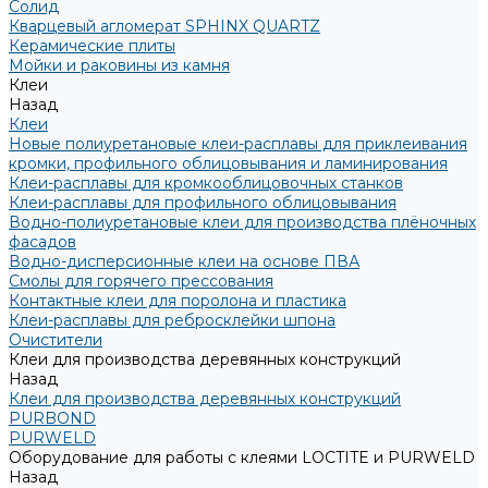
Солид
Кварцевый агломерат SPHINX QUARTZ
Керамические плиты
Мойки и раковины из камня
Клеи
Назад
Клеи
Новые полиуретановые клеи-расплавы для приклеивания
кромки, профильного облицовывания и ламинирования
Клеи-расплавы для кромкооблицовочных станков
Клеи-расплавы для профильного облицовывания
Водно-полиуретановые клеи для производства плёночных
фасадов
Водно-дисперсионные клеи на основе ПВА
Смолы для горячего прессования
Контактные клеи для поролона и пластика
Клеи-расплавы для ребросклейки шпона
Очистители
Клеи для производства деревянных конструкций
Назад
Клеи для производства деревянных конструкций
PURBOND
PURWELD
Оборудование для работы с клеями LOCTITE и PURWELD
Назад