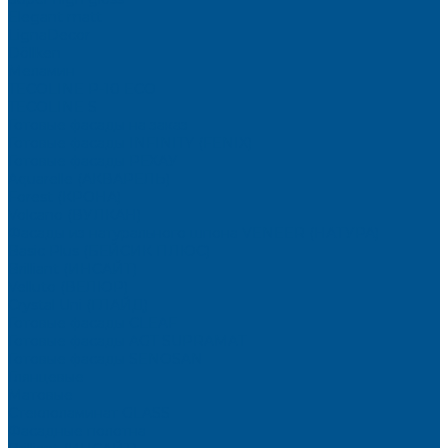
Elegant matt
LignaDecor
Döllken
Меламин
TECOLINE P-10 ECO
TECOLINE S
Готовые фасады на заказ
Готовые фасады INFINITY (FENIX)
Готовые фасады РЕХАУ
Aquarelle (АКВАРЕЛЬ)
Forest (КРОНА)
Volcano (ВУЛКАН)
Фасады из натурального шпона VENEER (НАТУРА)
Basic Plus (БЕЙСИК ПЛЮС)
Brilliant (ИНСАЙТ)
Velluto (ВЕЛЮР)
Crystal Uni (ГЛАЙД)
Готовые фасады CLEAF
Готовые фасады AGT SUPRAMAT
Готовые фасады SENOSAN
Глянцевые
Матовые
Стеклоламинат GLASS
Фасадные полотна