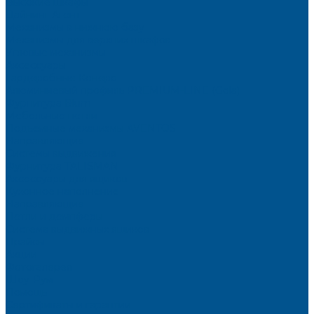
Высокие шкафы
Дайнинг Агент
Механизмы в нижнюю базу
Механизмы для верхних шкафов
Угловые механизмы
Аксессуары
Гардеробные Конеро
Алюминиевый профиль PREMIUM-LINE (Gola)
Фурнитура Blum
Мебельные петли
Подъемные механизмы AVENTOS
Направляющие
Системы выдвижения
Фурнитура TALISMAN
Аксессуары для ящиков
Кухонное наполнение
Направляющие
Петли и демпферы
Система выдвижных ящиков
Прайсы
Акции
Фотогалерея
Шоу-Рум
Помощь
Сертификаты и гарантии