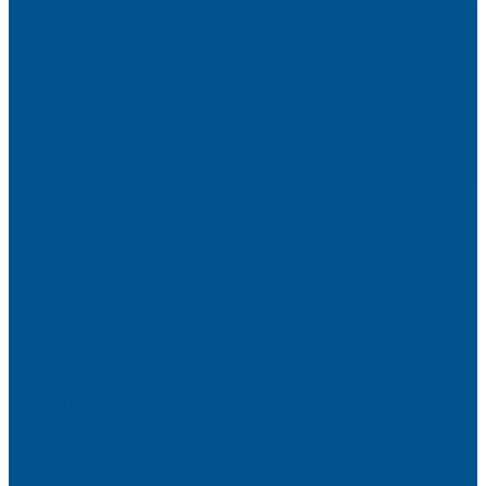
фасадов
Водно-дисперсионные клеи на основе ПВА
Смолы для горячего прессования
Контактные клеи для поролона и пластика
Клеи-расплавы для ребросклейки шпона
Очистители
Клеи для производства деревянных конструкций
PURBOND
PURWELD
Оборудование для работы с клеями LOCTITE и PURWELD
KLP, Словения
Клеи для постформинга
Клеи для фолдинга
Полиуретановые клеи-расплавы для стёкол и металла
Кромочные материалы
REHAU
Color
Decor
Mirror gloss
V-Nut
Magic 3D
Magic II
High gloss
Inspiration
Super high gloss