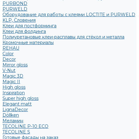
PURBOND
PURWELD
Оборудование для работы с клеями LOCTITE и PURWELD
KLP, Словения
Клеи для постформинга
Клеи для фолдинга
Полиуретановые клеи-расплавы для стёкол и металла
Кромочные материалы
REHAU
Color
Decor
Mirror gloss
V-Nut
Magic 3D
Magic II
High gloss
Inspiration
Super high gloss
Elegant matt
LignaDecor
Döllken
Меламин
TECOLINE P-10 ECO
TECOLINE S
Готовые фасады на заказ