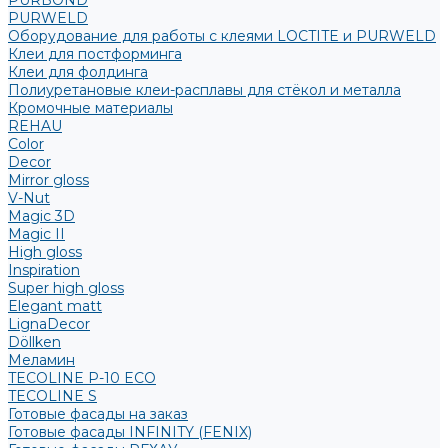
PURBOND
PURWELD
Оборудование для работы с клеями LOCTITE и PURWELD
Клеи для постформинга
Клеи для фолдинга
Полиуретановые клеи-расплавы для стёкол и металла
Кромочные материалы
REHAU
Color
Decor
Mirror gloss
V-Nut
Magic 3D
Magic II
High gloss
Inspiration
Super high gloss
Elegant matt
LignaDecor
Döllken
Меламин
TECOLINE P-10 ECO
TECOLINE S
Готовые фасады на заказ
Готовые фасады INFINITY (FENIX)