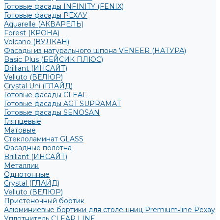
Готовые фасады INFINITY (FENIX)
Готовые фасады РЕХАУ
Aquarelle (АКВАРЕЛЬ)
Forest (КРОНА)
Volcano (ВУЛКАН)
Фасады из натурального шпона VENEER (НАТУРА)
Basic Plus (БЕЙСИК ПЛЮС)
Brilliant (ИНСАЙТ)
Velluto (ВЕЛЮР)
Crystal Uni (ГЛАЙД)
Готовые фасады CLEAF
Готовые фасады AGT SUPRAMAT
Готовые фасады SENOSAN
Глянцевые
Матовые
Стеклоламинат GLASS
Фасадные полотна
Brilliant (ИНСАЙТ)
Металлик
Однотонные
Crystal (ГЛАЙД)
Velluto (ВЕЛЮР)
Пристеночный бортик
Алюминиевые бортики для столешниц Premium‑line Рехау
Уплотнитель CLEAR LINE