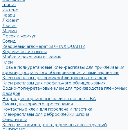
Гранит
Интенс
Кварц
Люсент
Лючия
Мармо
Песок и жемчуг
Солид
Кварцевый агломерат SPHINX QUARTZ
Керамические плиты
Мойки и раковины из камня
Клеи
Новые полиуретановые клеи-расплавы для приклеивания
кромки, профильного облицовывания и ламинирования
Клеи-расплавы для кромкооблицовочных станков
Клеи-расплавы для профильного облицовывания
Водно-полиуретановые клеи для производства плёночных
фасадов
Водно-дисперсионные клеи на основе ПВА
Смолы для горячего прессования
Контактные клеи для поролона и пластика
Клеи-расплавы для ребросклейки шпона
Очистители
Клеи для производства деревянных конструкций