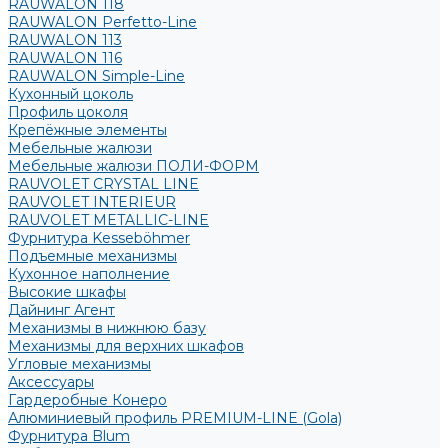
RAUWALON 118
RAUWALON Perfetto-Line
RAUWALON 113
RAUWALON 116
RAUWALON Simple-Line
Кухонный цоколь
Профиль цоколя
Крепёжные элементы
Мебельные жалюзи
Мебельные жалюзи ПОЛИ-ФОРМ
RAUVOLET CRYSTAL LINE
RAUVOLET INTERIEUR
RAUVOLET METALLIC-LINE
Фурнитура Kesseböhmer
Подъемные механизмы
Кухонное наполнение
Высокие шкафы
Дайнинг Агент
Механизмы в нижнюю базу
Механизмы для верхних шкафов
Угловые механизмы
Аксессуары
Гардеробные Конеро
Алюминиевый профиль PREMIUM-LINE (Gola)
Фурнитура Blum