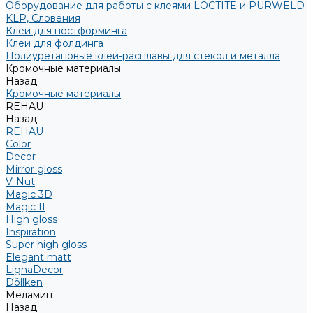
Оборудование для работы с клеями LOCTITE и PURWELD
KLP, Словения
Клеи для постформинга
Клеи для фолдинга
Полиуретановые клеи-расплавы для стёкол и металла
Кромочные материалы
Назад
Кромочные материалы
REHAU
Назад
REHAU
Color
Decor
Mirror gloss
V-Nut
Magic 3D
Magic II
High gloss
Inspiration
Super high gloss
Elegant matt
LignaDecor
Döllken
Меламин
Назад