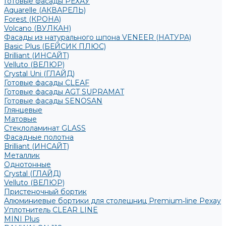
Готовые фасады РЕХАУ
Aquarelle (АКВАРЕЛЬ)
Forest (КРОНА)
Volcano (ВУЛКАН)
Фасады из натурального шпона VENEER (НАТУРА)
Basic Plus (БЕЙСИК ПЛЮС)
Brilliant (ИНСАЙТ)
Velluto (ВЕЛЮР)
Crystal Uni (ГЛАЙД)
Готовые фасады CLEAF
Готовые фасады AGT SUPRAMAT
Готовые фасады SENOSAN
Глянцевые
Матовые
Стеклоламинат GLASS
Фасадные полотна
Brilliant (ИНСАЙТ)
Металлик
Однотонные
Crystal (ГЛАЙД)
Velluto (ВЕЛЮР)
Пристеночный бортик
Алюминиевые бортики для столешниц Premium‑line Рехау
Уплотнитель CLEAR LINE
MINI Plus