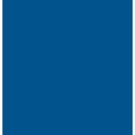
Elegant matt
LignaDecor
Döllken
Меламин
TECOLINE P-10 ECO
TECOLINE S
Готовые фасады на заказ
Готовые фасады INFINITY (FENIX)
Готовые фасады РЕХАУ
Aquarelle (АКВАРЕЛЬ)
Forest (КРОНА)
Volcano (ВУЛКАН)
Фасады из натурального шпона VENEER (НАТУРА)
Basic Plus (БЕЙСИК ПЛЮС)
Brilliant (ИНСАЙТ)
Velluto (ВЕЛЮР)
Crystal Uni (ГЛАЙД)
Готовые фасады CLEAF
Готовые фасады AGT SUPRAMAT
Готовые фасады SENOSAN
Глянцевые
Матовые
Стеклоламинат GLASS
Фасадные полотна