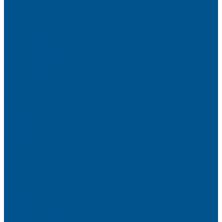
Кромочные материалы
Готовые фасады на заказ
Фасадные полотна
Пристеночный бортик
Кухонный цоколь
Мебельные жалюзи
Фурнитура Kesseböhmer
Алюминиевый профиль PREMIUM-LINE (Gola)
Фурнитура Blum
Фурнитура TALISMAN
Прайсы
Акции
Фотогалерея
Шоу-Рум
Помощь
Сертификаты и гарантии
Каталоги и рекламные материалы
Услуги
Доставка
Контакты
...
О компании
Новости
Миссия и цель
Мероприятия и проекты