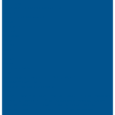
Партнёры
Политика конфиденциальности
Каталог
Искусственный камень
Терраццо
Калакатта
Аврора
Волканикс
Гранит
Интенс
Кварц
Люсент
Лючия
Мармо
Песок и жемчуг
Солид
Кварцевый агломерат SPHINX QUARTZ
Керамические плиты
Мойки и раковины из камня
Клеи
Новые полиуретановые клеи-расплавы для приклеивания
кромки, профильного облицовывания и ламинирования
Клеи-расплавы для кромкооблицовочных станков
Клеи-расплавы для профильного облицовывания
Водно-полиуретановые клеи для производства плёночных