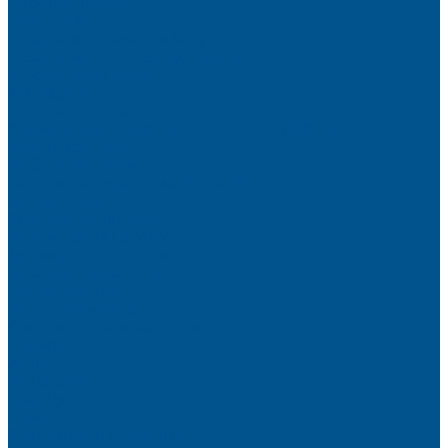
Высокие шкафы
Дайнинг Агент
Механизмы в нижнюю базу
Механизмы для верхних шкафов
Угловые механизмы
Аксессуары
Гардеробные Конеро
Алюминиевый профиль PREMIUM-LINE (Gola)
Фурнитура Blum
Мебельные петли
Подъемные механизмы AVENTOS
Направляющие
Системы выдвижения
Фурнитура TALISMAN
Аксессуары для ящиков
Кухонное наполнение
Направляющие
Петли и демпферы
Система выдвижных ящиков
Прайсы
Акции
Фотогалерея
Шоу-Рум
Помощь
Сертификаты и гарантии