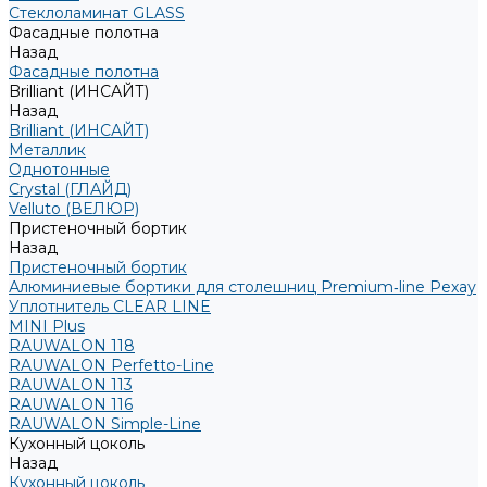
Стеклоламинат GLASS
Фасадные полотна
Назад
Фасадные полотна
Brilliant (ИНСАЙТ)
Назад
Brilliant (ИНСАЙТ)
Металлик
Однотонные
Crystal (ГЛАЙД)
Velluto (ВЕЛЮР)
Пристеночный бортик
Назад
Пристеночный бортик
Алюминиевые бортики для столешниц Premium‑line Рехау
Уплотнитель CLEAR LINE
MINI Plus
RAUWALON 118
RAUWALON Perfetto-Line
RAUWALON 113
RAUWALON 116
RAUWALON Simple-Line
Кухонный цоколь
Назад
Кухонный цоколь