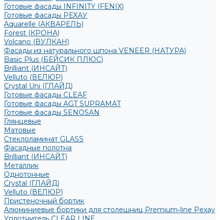
Готовые фасады INFINITY (FENIX)
Готовые фасады РЕХАУ
Aquarelle (АКВАРЕЛЬ)
Forest (КРОНА)
Volcano (ВУЛКАН)
Фасады из натурального шпона VENEER (НАТУРА)
Basic Plus (БЕЙСИК ПЛЮС)
Brilliant (ИНСАЙТ)
Velluto (ВЕЛЮР)
Crystal Uni (ГЛАЙД)
Готовые фасады CLEAF
Готовые фасады AGT SUPRAMAT
Готовые фасады SENOSAN
Глянцевые
Матовые
Стеклоламинат GLASS
Фасадные полотна
Brilliant (ИНСАЙТ)
Металлик
Однотонные
Crystal (ГЛАЙД)
Velluto (ВЕЛЮР)
Пристеночный бортик
Алюминиевые бортики для столешниц Premium‑line Рехау
Уплотнитель CLEAR LINE