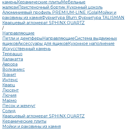
камень
Керамические плиты
Мебельные
жалюзи
Пристеночный бортик
Кухонный цоколь
Алюминиевый профиль PREMIUM-LINE (Gola)
Мойки и
раковины из камня
Фурнитура Blum
Фурнитура TALISMAN
Кварцевый агломерат SPHINX QUARTZ
/
Направляющие
Петли и демпферы
Направляющие
Система выдвижных
ящиков
Аксессуары для ящиков
Кухонное наполнение
Искусственный камень
Терраццо
Калакатта
Аврора
Волканикс
Гранит
Интенс
Кварц
Люсент
Лючия
Мармо
Песок и жемчуг
Солид
Кварцевый агломерат SPHINX QUARTZ
Керамические плиты
Мойки и раковины из камня