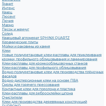
Гранит
Интенс
Кварц
Люсент
Лючия
Мармо
Песок и жемчуг
Солид
Кварцевый агломерат SPHINX QUARTZ
Керамические плиты
Мойки и раковины из камня
Клеи
Новые полиуретановые клеи-расплавы для приклеивания
кромки, профильного облицовывания и ламинирования
Клеи-расплавы для кромкооблицовочных станков
Клеи-расплавы для профильного облицовывания
Водно-полиуретановые клеи для производства плёночных
фасадов
Водно-дисперсионные клеи на основе ПВА
Смолы для горячего прессования
Контактные клеи для поролона и пластика
Клеи-расплавы для ребросклейки шпона
Очистители
Клеи для производства деревянных конструкций