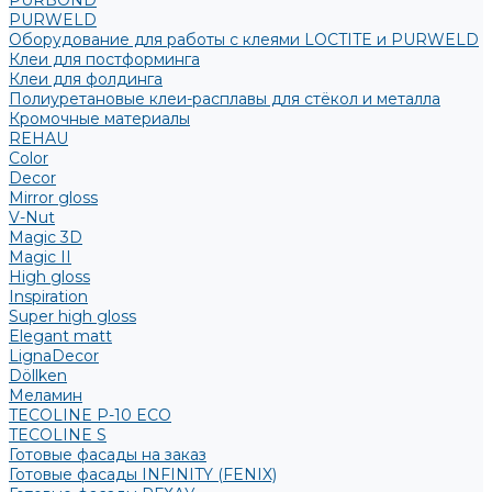
PURBOND
PURWELD
Оборудование для работы с клеями LOCTITE и PURWELD
Клеи для постформинга
Клеи для фолдинга
Полиуретановые клеи-расплавы для стёкол и металла
Кромочные материалы
REHAU
Color
Decor
Mirror gloss
V-Nut
Magic 3D
Magic II
High gloss
Inspiration
Super high gloss
Elegant matt
LignaDecor
Döllken
Меламин
TECOLINE P-10 ECO
TECOLINE S
Готовые фасады на заказ
Готовые фасады INFINITY (FENIX)