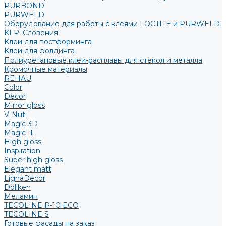
PURBOND
PURWELD
Оборудование для работы с клеями LOCTITE и PURWELD
KLP, Словения
Клеи для постформинга
Клеи для фолдинга
Полиуретановые клеи-расплавы для стёкол и металла
Кромочные материалы
REHAU
Color
Decor
Mirror gloss
V-Nut
Magic 3D
Magic II
High gloss
Inspiration
Super high gloss
Elegant matt
LignaDecor
Döllken
Меламин
TECOLINE P-10 ECO
TECOLINE S
Готовые фасады на заказ