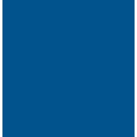
Brilliant (ИНСАЙТ)
Металлик
Однотонные
Crystal (ГЛАЙД)
Velluto (ВЕЛЮР)
Пристеночный бортик
Алюминиевые бортики для столешниц Premium‑line Рехау
Уплотнитель CLEAR LINE
MINI Plus
RAUWALON 118
RAUWALON Perfetto-Line
RAUWALON 113
RAUWALON 116
RAUWALON Simple-Line
Кухонный цоколь
Профиль цоколя
Крепёжные элементы
Мебельные жалюзи
Мебельные жалюзи ПОЛИ-ФОРМ
RAUVOLET CRYSTAL LINE
RAUVOLET INTERIEUR
RAUVOLET METALLIC-LINE
Фурнитура Kesseböhmer
Подъемные механизмы
Кухонное наполнение