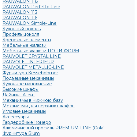
RAUWALON 118
RAUWALON Perfetto-Line
RAUWALON 113
RAUWALON 116
RAUWALON Simple-Line
Кухонный цоколь
Профиль цоколя
Крепёжные элементы
Мебельные жалюзи
Мебельные жалюзи ПОЛИ-ФОРМ
RAUVOLET CRYSTAL LINE
RAUVOLET INTERIEUR
RAUVOLET METALLIC-LINE
Фурнитура Kesseböhmer
Подъемные механизмы
Кухонное наполнение
Высокие шкафы
Дайнинг Агент
Механизмы в нижнюю базу
Механизмы для верхних шкафов
Угловые механизмы
Аксессуары
Гардеробные Конеро
Алюминиевый профиль PREMIUM-LINE (Gola)
Фурнитура Blum