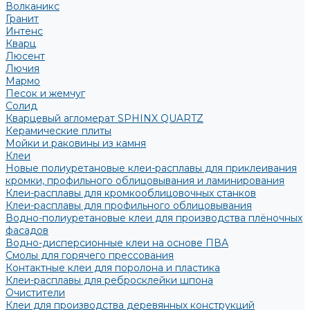
Волканикс
Гранит
Интенс
Кварц
Люсент
Лючия
Мармо
Песок и жемчуг
Солид
Кварцевый агломерат SPHINX QUARTZ
Керамические плиты
Мойки и раковины из камня
Клеи
Новые полиуретановые клеи-расплавы для приклеивания
кромки, профильного облицовывания и ламинирования
Клеи-расплавы для кромкооблицовочных станков
Клеи-расплавы для профильного облицовывания
Водно-полиуретановые клеи для производства плёночных
фасадов
Водно-дисперсионные клеи на основе ПВА
Смолы для горячего прессования
Контактные клеи для поролона и пластика
Клеи-расплавы для ребросклейки шпона
Очистители
Клеи для производства деревянных конструкций