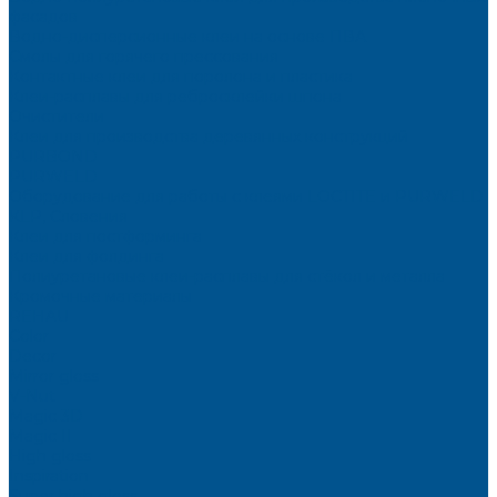
фасадов
Водно-дисперсионные клеи на основе ПВА
Смолы для горячего прессования
Контактные клеи для поролона и пластика
Клеи-расплавы для ребросклейки шпона
Очистители
Клеи для производства деревянных конструкций
PURBOND
PURWELD
Оборудование для работы с клеями LOCTITE и PURWELD
KLP, Словения
Клеи для постформинга
Клеи для фолдинга
Полиуретановые клеи-расплавы для стёкол и металла
Кромочные материалы
REHAU
Color
Decor
Mirror gloss
V-Nut
Magic 3D
Magic II
High gloss
Inspiration
Super high gloss