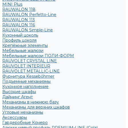
MINI Plus
RAUWALON 118
RAUWALON Perfetto-Line
RAUWALON 113
RAUWALON 116
RAUWALON Simple-Line
Кухонный цоколь
Профиль цоколя
Крепёжные элементы
Мебельные жалюзи
Мебельные жалюзи ПОЛИ-ФОРМ
RAUVOLET CRYSTAL LINE
RAUVOLET INTERIEUR
RAUVOLET METALLIC-LINE
Фурнитура Kesseböhmer
Подъемные механизмы
Кухонное наполнение
Высокие шкафы
Дайнинг Агент
Механизмы в нижнюю базу
Механизмы для верхних шкафов
Угловые механизмы
Аксессуары
Гардеробные Конеро
Алюминиевый профиль PREMIUM-LINE (Gola)