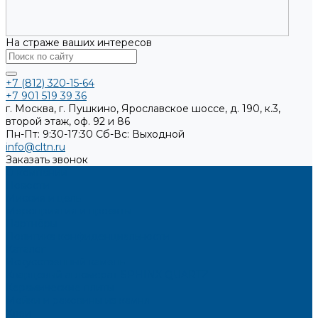
На страже ваших интересов
+7 (812) 320-15-64
+7 901 519 39 36
г. Москва, г. Пушкино, Ярославское шоссе, д. 190, к.3,
второй этаж, оф. 92 и 86
Пн-Пт: 9:30-17:30
Cб-Вс: Выходной
info@cltn.ru
Заказать звонок
О компании
Новости
Миссия и цель
Мероприятия и проекты
Партнёры
Политика конфиденциальности
Каталог
Искусственный камень
Кварцевый агломерат SPHINX QUARTZ
Керамические плиты
Мойки и раковины из камня
Клеи