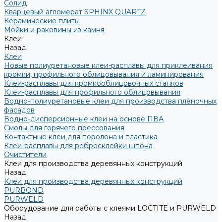
Солид
Кварцевый агломерат SPHINX QUARTZ
Керамические плиты
Мойки и раковины из камня
Клеи
Назад
Клеи
Новые полиуретановые клеи-расплавы для приклеивания
кромки, профильного облицовывания и ламинирования
Клеи-расплавы для кромкооблицовочных станков
Клеи-расплавы для профильного облицовывания
Водно-полиуретановые клеи для производства плёночных
фасадов
Водно-дисперсионные клеи на основе ПВА
Смолы для горячего прессования
Контактные клеи для поролона и пластика
Клеи-расплавы для ребросклейки шпона
Очистители
Клеи для производства деревянных конструкций
Назад
Клеи для производства деревянных конструкций
PURBOND
PURWELD
Оборудование для работы с клеями LOCTITE и PURWELD
Назад