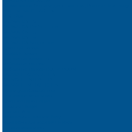
Пристеночный бортик
Алюминиевые бортики для столешниц Premium‑line Рехау
Уплотнитель CLEAR LINE
MINI Plus
RAUWALON 118
RAUWALON Perfetto-Line
RAUWALON 113
RAUWALON 116
RAUWALON Simple-Line
Кухонный цоколь
Профиль цоколя
Крепёжные элементы
Мебельные жалюзи
Мебельные жалюзи ПОЛИ-ФОРМ
RAUVOLET CRYSTAL LINE
RAUVOLET INTERIEUR
RAUVOLET METALLIC-LINE
Фурнитура Kesseböhmer
Подъемные механизмы
Кухонное наполнение
Высокие шкафы
Дайнинг Агент
Механизмы в нижнюю базу
Механизмы для верхних шкафов
Угловые механизмы