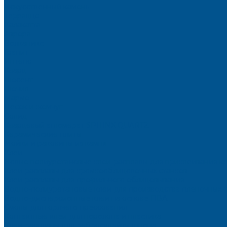
Искусственный камень
Терраццо
Калакатта
Аврора
Волканикс
Гранит
Интенс
Кварц
Люсент
Лючия
Мармо
Песок и жемчуг
Солид
Кварцевый агломерат SPHINX QUARTZ
Керамические плиты
Мойки и раковины из камня
Клеи
Новые полиуретановые клеи-расплавы для приклеивания к
Клеи-расплавы для кромкооблицовочных станков
Клеи-расплавы для профильного облицовывания
Водно-полиуретановые клеи для производства плёночных 
Водно-дисперсионные клеи на основе ПВА
Смолы для горячего прессования
Контактные клеи для поролона и пластика
Клеи-расплавы для ребросклейки шпона