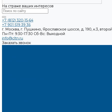
На страже ваших интересов
+7 (812) 320-15-64
+7 901 519 39 36
г. Москва, г. Пушкино, Ярославское шоссе, д. 190, к.3, второй
Пн-Пт: 9:30-17:30
Cб-Вс: Выходной
info@cltn.ru
Заказать звонок
О компании
Новости
Миссия и цель
Мероприятия и проекты
Партнёры
Политика конфиденциальности
Каталог
Искусственный камень
Кварцевый агломерат SPHINX QUARTZ
Керамические плиты
Мойки и раковины из камня
Клеи
Кромочные материалы
Готовые фасады на заказ
Фасадные полотна