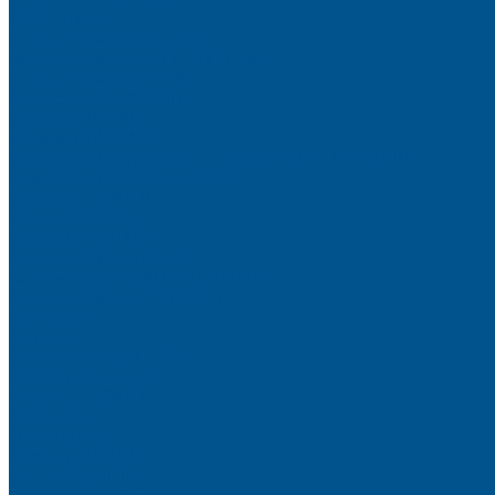
TECOLINE S
Готовые фасады на заказ
Готовые фасады INFINITY (FENIX)
Готовые фасады РЕХАУ
Aquarelle (АКВАРЕЛЬ)
Forest (КРОНА)
Volcano (ВУЛКАН)
Фасады из натурального шпона VENEER (НАТУРА)
Basic Plus (БЕЙСИК ПЛЮС)
Brilliant (ИНСАЙТ)
Velluto (ВЕЛЮР)
Crystal Uni (ГЛАЙД)
Готовые фасады CLEAF
Готовые фасады AGT SUPRAMAT
Готовые фасады SENOSAN
Глянцевые
Матовые
Стеклоламинат GLASS
Фасадные полотна
Brilliant (ИНСАЙТ)
Металлик
Однотонные
Crystal (ГЛАЙД)
Velluto (ВЕЛЮР)