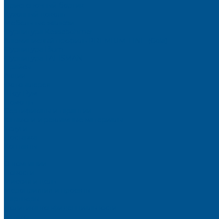
Пристеночный бортик
Кухонный цоколь
Мебельные жалюзи
Фурнитура Kesseböhmer
Алюминиевый профиль PREMIUM-LINE (Gola)
Фурнитура Blum
Фурнитура TALISMAN
Прайсы
Акции
Фотогалерея
Шоу-Рум
Помощь
Сертификаты и гарантии
Каталоги и рекламные материалы
Услуги
Доставка
Контакты
...
О компании
Новости
Миссия и цель
Мероприятия и проекты
Партнёры
Политика конфиденциальности
Каталог