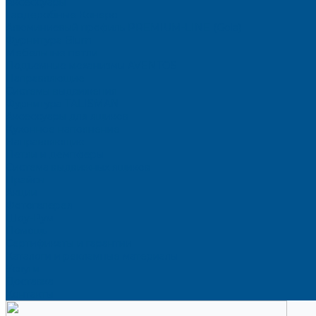
Аксессуары
Гардеробные Конеро
Алюминиевый профиль PREMIUM-LINE (Gola)
Фурнитура Blum
Мебельные петли
Подъемные механизмы AVENTOS
Направляющие
Системы выдвижения
Фурнитура TALISMAN
Аксессуары для ящиков
Кухонное наполнение
Направляющие
Петли и демпферы
Система выдвижных ящиков
Прайсы
Акции
Фотогалерея
Шоу-Рум
Помощь
Сертификаты и гарантии
Каталоги и рекламные материалы
Услуги
Доставка
Контакты