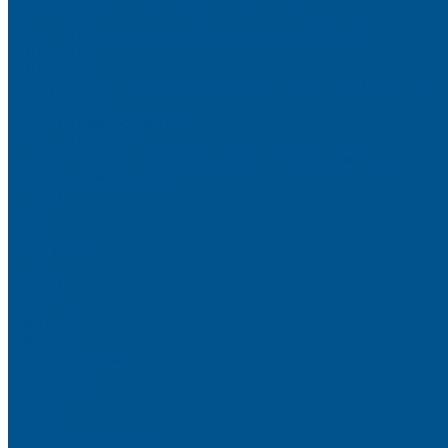
Очистители
Клеи для производства деревянных конструкций
PURBOND
PURWELD
Оборудование для работы с клеями LOCTITE и PURWELD
KLP, Словения
Клеи для постформинга
Клеи для фолдинга
Полиуретановые клеи-расплавы для стёкол и металла
Кромочные материалы
REHAU
Color
Decor
Mirror gloss
V-Nut
Magic 3D
Magic II
High gloss
Inspiration
Super high gloss
Elegant matt
LignaDecor
Döllken
Меламин
TECOLINE P-10 ECO