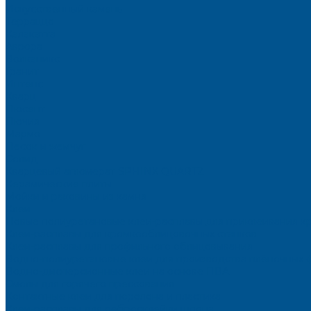
Искусственный камень
Терраццо
Калакатта
Аврора
Волканикс
Гранит
Интенс
Кварц
Люсент
Лючия
Мармо
Песок и жемчуг
Солид
Кварцевый агломерат SPHINX QUARTZ
Керамические плиты
Мойки и раковины из камня
Клеи
Новые полиуретановые клеи-расплавы для приклеивания к
Клеи-расплавы для кромкооблицовочных станков
Клеи-расплавы для профильного облицовывания
Водно-полиуретановые клеи для производства плёночных 
Водно-дисперсионные клеи на основе ПВА
Смолы для горячего прессования
Контактные клеи для поролона и пластика
Клеи-расплавы для ребросклейки шпона