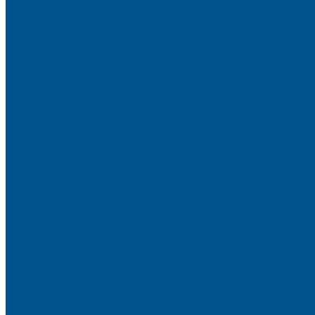
TECOLINE S
Готовые фасады на заказ
Готовые фасады INFINITY (FENIX)
Готовые фасады РЕХАУ
Aquarelle (АКВАРЕЛЬ)
Forest (КРОНА)
Volcano (ВУЛКАН)
Фасады из натурального шпона VENEER (НАТУРА)
Basic Plus (БЕЙСИК ПЛЮС)
Brilliant (ИНСАЙТ)
Velluto (ВЕЛЮР)
Crystal Uni (ГЛАЙД)
Готовые фасады CLEAF
Готовые фасады AGT SUPRAMAT
Готовые фасады SENOSAN
Глянцевые
Матовые
Стеклоламинат GLASS
Фасадные полотна
Brilliant (ИНСАЙТ)
Металлик
Однотонные
Crystal (ГЛАЙД)
Velluto (ВЕЛЮР)