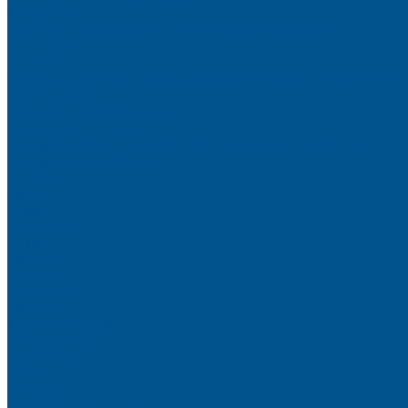
Очистители
Клеи для производства деревянных конструкций
PURBOND
PURWELD
Оборудование для работы с клеями LOCTITE и PURWELD
KLP, Словения
Клеи для постформинга
Клеи для фолдинга
Полиуретановые клеи-расплавы для стёкол и металла
Кромочные материалы
REHAU
Color
Decor
Mirror gloss
V-Nut
Magic 3D
Magic II
High gloss
Inspiration
Super high gloss
Elegant matt
LignaDecor
Döllken
Меламин
TECOLINE P-10 ECO