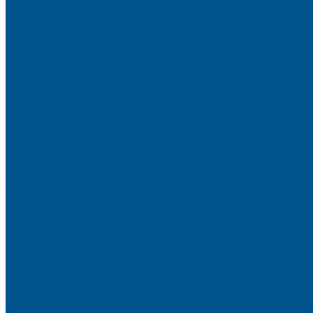
Пристеночный бортик
Кухонный цоколь
Мебельные жалюзи
Фурнитура Kesseböhmer
Алюминиевый профиль PREMIUM-LINE (Gola)
Фурнитура Blum
Фурнитура TALISMAN
Прайсы
Акции
Фотогалерея
Шоу-Рум
Помощь
Сертификаты и гарантии
Каталоги и рекламные материалы
Услуги
Доставка
Контакты
...
О компании
Новости
Миссия и цель
Мероприятия и проекты
Партнёры
Политика конфиденциальности
Каталог