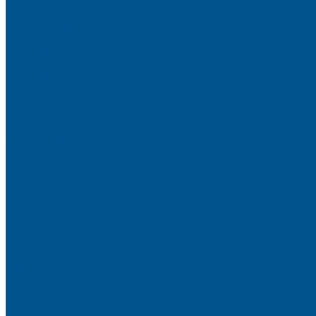
Пристеночный бортик
Алюминиевые бортики для столешниц Premium‑line Рехау
Уплотнитель CLEAR LINE
MINI Plus
RAUWALON 118
RAUWALON Perfetto-Line
RAUWALON 113
RAUWALON 116
RAUWALON Simple-Line
Кухонный цоколь
Профиль цоколя
Крепёжные элементы
Мебельные жалюзи
Мебельные жалюзи ПОЛИ-ФОРМ
RAUVOLET CRYSTAL LINE
RAUVOLET INTERIEUR
RAUVOLET METALLIC-LINE
Фурнитура Kesseböhmer
Подъемные механизмы
Кухонное наполнение
Высокие шкафы
Дайнинг Агент
Механизмы в нижнюю базу
Механизмы для верхних шкафов
Угловые механизмы