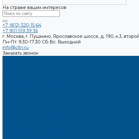
На страже ваших интересов
+7 (812) 320-15-64
+7 901 519 39 36
г. Москва, г. Пушкино, Ярославское шоссе, д. 190, к.3, второй
Пн-Пт: 9:30-17:30
Cб-Вс: Выходной
info@cltn.ru
Заказать звонок
О компании
Новости
Миссия и цель
Мероприятия и проекты
Партнёры
Политика конфиденциальности
Каталог
Искусственный камень
Кварцевый агломерат SPHINX QUARTZ
Керамические плиты
Мойки и раковины из камня
Клеи
Кромочные материалы
Готовые фасады на заказ
Фасадные полотна