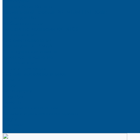
Аксессуары
Гардеробные Конеро
Алюминиевый профиль PREMIUM-LINE (Gola)
Фурнитура Blum
Мебельные петли
Подъемные механизмы AVENTOS
Направляющие
Системы выдвижения
Фурнитура TALISMAN
Аксессуары для ящиков
Кухонное наполнение
Направляющие
Петли и демпферы
Система выдвижных ящиков
Прайсы
Акции
Фотогалерея
Шоу-Рум
Помощь
Сертификаты и гарантии
Каталоги и рекламные материалы
Услуги
Доставка
Контакты