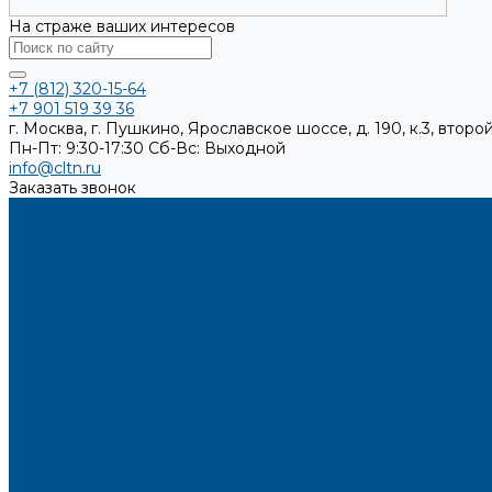
На страже ваших интересов
+7 (812) 320-15-64
+7 901 519 39 36
г. Москва, г. Пушкино, Ярославское шоссе, д. 190, к.3, второй
Пн-Пт: 9:30-17:30
Cб-Вс: Выходной
info@cltn.ru
Заказать звонок
О компании
Новости
Миссия и цель
Мероприятия и проекты
Партнёры
Политика конфиденциальности
Каталог
Искусственный камень
Кварцевый агломерат SPHINX QUARTZ
Керамические плиты
Мойки и раковины из камня
Клеи
Кромочные материалы
Готовые фасады на заказ
Фасадные полотна