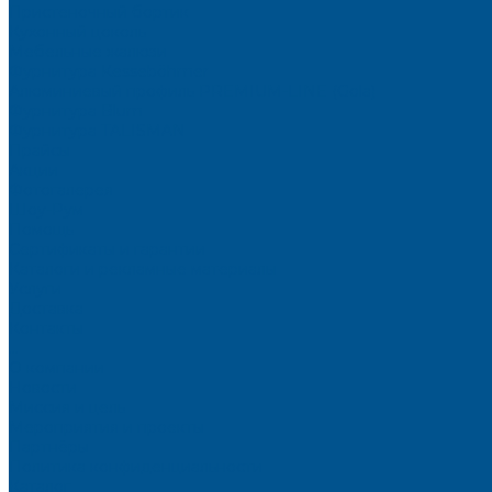
Пристеночный бортик
Кухонный цоколь
Мебельные жалюзи
Фурнитура Kesseböhmer
Алюминиевый профиль PREMIUM-LINE (Gola)
Фурнитура Blum
Фурнитура TALISMAN
Прайсы
Акции
Фотогалерея
Шоу-Рум
Помощь
Сертификаты и гарантии
Каталоги и рекламные материалы
Услуги
Доставка
Контакты
...
О компании
Новости
Миссия и цель
Мероприятия и проекты
Партнёры
Политика конфиденциальности
Каталог