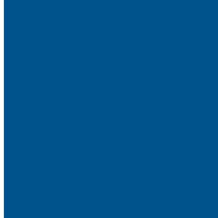
TECOLINE S
Готовые фасады на заказ
Готовые фасады INFINITY (FENIX)
Готовые фасады РЕХАУ
Aquarelle (АКВАРЕЛЬ)
Forest (КРОНА)
Volcano (ВУЛКАН)
Фасады из натурального шпона VENEER (НАТУРА)
Basic Plus (БЕЙСИК ПЛЮС)
Brilliant (ИНСАЙТ)
Velluto (ВЕЛЮР)
Crystal Uni (ГЛАЙД)
Готовые фасады CLEAF
Готовые фасады AGT SUPRAMAT
Готовые фасады SENOSAN
Глянцевые
Матовые
Стеклоламинат GLASS
Фасадные полотна
Brilliant (ИНСАЙТ)
Металлик
Однотонные
Crystal (ГЛАЙД)
Velluto (ВЕЛЮР)