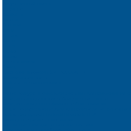
Искусственный камень
Терраццо
Калакатта
Аврора
Волканикс
Гранит
Интенс
Кварц
Люсент
Лючия
Мармо
Песок и жемчуг
Солид
Кварцевый агломерат SPHINX QUARTZ
Керамические плиты
Мойки и раковины из камня
Клеи
Новые полиуретановые клеи-расплавы для приклеивания к
Клеи-расплавы для кромкооблицовочных станков
Клеи-расплавы для профильного облицовывания
Водно-полиуретановые клеи для производства плёночных 
Водно-дисперсионные клеи на основе ПВА
Смолы для горячего прессования
Контактные клеи для поролона и пластика
Клеи-расплавы для ребросклейки шпона