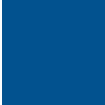
Пристеночный бортик
Алюминиевые бортики для столешниц Premium‑line Рехау
Уплотнитель CLEAR LINE
MINI Plus
RAUWALON 118
RAUWALON Perfetto-Line
RAUWALON 113
RAUWALON 116
RAUWALON Simple-Line
Кухонный цоколь
Профиль цоколя
Крепёжные элементы
Мебельные жалюзи
Мебельные жалюзи ПОЛИ-ФОРМ
RAUVOLET CRYSTAL LINE
RAUVOLET INTERIEUR
RAUVOLET METALLIC-LINE
Фурнитура Kesseböhmer
Подъемные механизмы
Кухонное наполнение
Высокие шкафы
Дайнинг Агент
Механизмы в нижнюю базу
Механизмы для верхних шкафов
Угловые механизмы