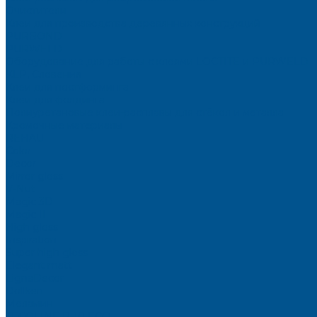
Очистители
Клеи для производства деревянных конструкций
PURBOND
PURWELD
Оборудование для работы с клеями LOCTITE и PURWELD
KLP, Словения
Клеи для постформинга
Клеи для фолдинга
Полиуретановые клеи-расплавы для стёкол и металла
Кромочные материалы
REHAU
Color
Decor
Mirror gloss
V-Nut
Magic 3D
Magic II
High gloss
Inspiration
Super high gloss
Elegant matt
LignaDecor
Döllken
Меламин
TECOLINE P-10 ECO