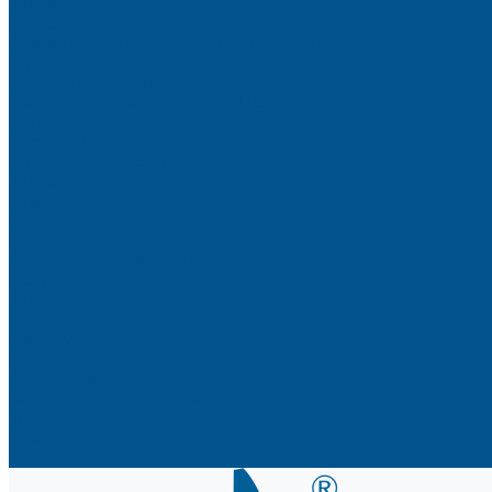
Аксессуары
Гардеробные Конеро
Алюминиевый профиль PREMIUM-LINE (Gola)
Фурнитура Blum
Мебельные петли
Подъемные механизмы AVENTOS
Направляющие
Системы выдвижения
Фурнитура TALISMAN
Аксессуары для ящиков
Кухонное наполнение
Направляющие
Петли и демпферы
Система выдвижных ящиков
Прайсы
Акции
Фотогалерея
Шоу-Рум
Помощь
Сертификаты и гарантии
Каталоги и рекламные материалы
Услуги
Доставка
Контакты