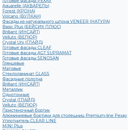
Готовые фасады РЕХАУ
Aquarelle (АКВАРЕЛЬ)
Forest (КРОНА)
Volcano (ВУЛКАН)
Фасады из натурального шпона VENEER (НАТУРА)
Basic Plus (БЕЙСИК ПЛЮС)
Brilliant (ИНСАЙТ)
Velluto (ВЕЛЮР)
Crystal Uni (ГЛАЙД)
Готовые фасады CLEAF
Готовые фасады AGT SUPRAMAT
Готовые фасады SENOSAN
Глянцевые
Матовые
Стеклоламинат GLASS
Фасадные полотна
Brilliant (ИНСАЙТ)
Металлик
Однотонные
Crystal (ГЛАЙД)
Velluto (ВЕЛЮР)
Пристеночный бортик
Алюминиевые бортики для столешниц Premium‑line Рехау
Уплотнитель CLEAR LINE
MINI Plus