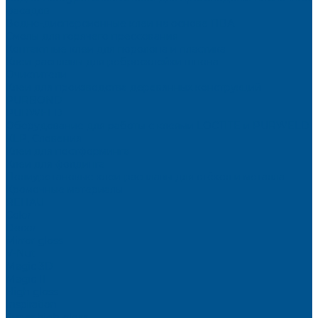
фасадов
Водно-дисперсионные клеи на основе ПВА
Смолы для горячего прессования
Контактные клеи для поролона и пластика
Клеи-расплавы для ребросклейки шпона
Очистители
Клеи для производства деревянных конструкций
PURBOND
PURWELD
Оборудование для работы с клеями LOCTITE и PURWELD
KLP, Словения
Клеи для постформинга
Клеи для фолдинга
Полиуретановые клеи-расплавы для стёкол и металла
Кромочные материалы
REHAU
Color
Decor
Mirror gloss
V-Nut
Magic 3D
Magic II
High gloss
Inspiration
Super high gloss