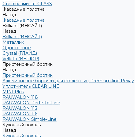
Стеклоламинат GLASS
Фасадные полотна
Назад
Фасадные полотна
Brilliant (ИНСАЙТ)
Назад
Brilliant (ИНСАЙТ)
Металлик
Однотонные
Crystal (ГЛАЙД)
Velluto (ВЕЛЮР)
Пристеночный бортик
Назад
Пристеночный бортик
Алюминиевые бортики для столешниц Premium‑line Рехау
Уплотнитель CLEAR LINE
MINI Plus
RAUWALON 118
RAUWALON Perfetto-Line
RAUWALON 113
RAUWALON 116
RAUWALON Simple-Line
Кухонный цоколь
Назад
Кухонный цоколь