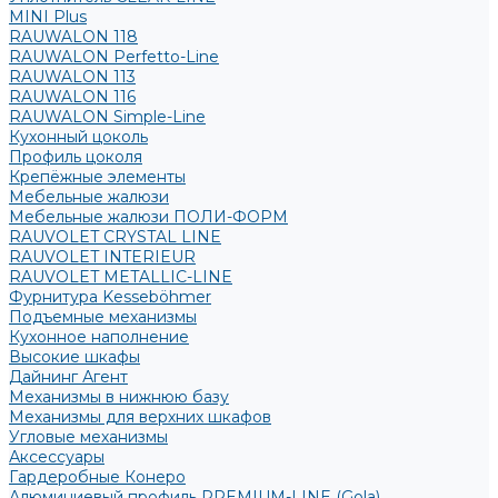
MINI Plus
RAUWALON 118
RAUWALON Perfetto-Line
RAUWALON 113
RAUWALON 116
RAUWALON Simple-Line
Кухонный цоколь
Профиль цоколя
Крепёжные элементы
Мебельные жалюзи
Мебельные жалюзи ПОЛИ-ФОРМ
RAUVOLET CRYSTAL LINE
RAUVOLET INTERIEUR
RAUVOLET METALLIC-LINE
Фурнитура Kesseböhmer
Подъемные механизмы
Кухонное наполнение
Высокие шкафы
Дайнинг Агент
Механизмы в нижнюю базу
Механизмы для верхних шкафов
Угловые механизмы
Аксессуары
Гардеробные Конеро
Алюминиевый профиль PREMIUM-LINE (Gola)