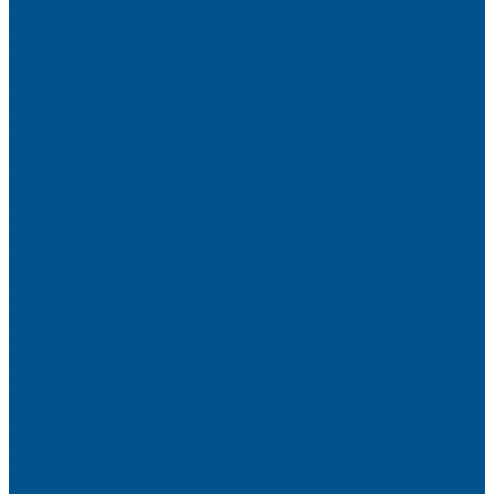
Высокие шкафы
Дайнинг Агент
Механизмы в нижнюю базу
Механизмы для верхних шкафов
Угловые механизмы
Аксессуары
Гардеробные Конеро
Алюминиевый профиль PREMIUM-LINE (Gola)
Фурнитура Blum
Мебельные петли
Подъемные механизмы AVENTOS
Направляющие
Системы выдвижения
Фурнитура TALISMAN
Аксессуары для ящиков
Кухонное наполнение
Направляющие
Петли и демпферы
Система выдвижных ящиков
Прайсы
Акции
Фотогалерея
Шоу-Рум
Помощь
Сертификаты и гарантии