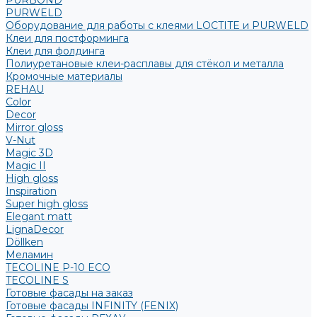
PURBOND
PURWELD
Оборудование для работы с клеями LOCTITE и PURWELD
Клеи для постформинга
Клеи для фолдинга
Полиуретановые клеи-расплавы для стёкол и металла
Кромочные материалы
REHAU
Color
Decor
Mirror gloss
V-Nut
Magic 3D
Magic II
High gloss
Inspiration
Super high gloss
Elegant matt
LignaDecor
Döllken
Меламин
TECOLINE P-10 ECO
TECOLINE S
Готовые фасады на заказ
Готовые фасады INFINITY (FENIX)