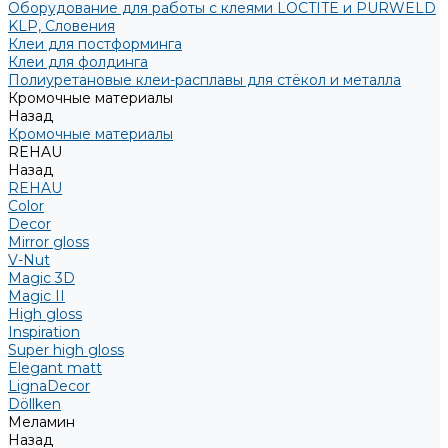
Оборудование для работы с клеями LOCTITE и PURWELD
KLP, Словения
Клеи для постформинга
Клеи для фолдинга
Полиуретановые клеи-расплавы для стёкол и металла
Кромочные материалы
Назад
Кромочные материалы
REHAU
Назад
REHAU
Color
Decor
Mirror gloss
V-Nut
Magic 3D
Magic II
High gloss
Inspiration
Super high gloss
Elegant matt
LignaDecor
Döllken
Меламин
Назад