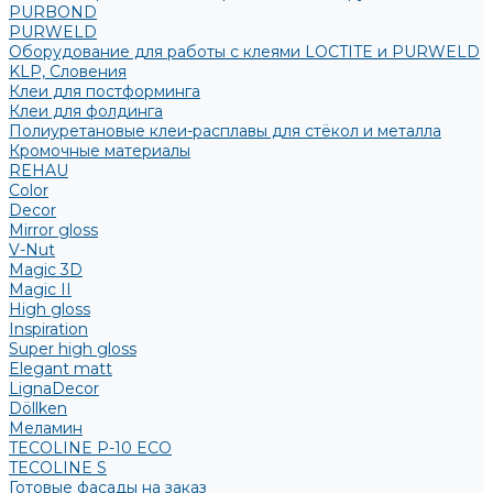
PURBOND
PURWELD
Оборудование для работы с клеями LOCTITE и PURWELD
KLP, Словения
Клеи для постформинга
Клеи для фолдинга
Полиуретановые клеи-расплавы для стёкол и металла
Кромочные материалы
REHAU
Color
Decor
Mirror gloss
V-Nut
Magic 3D
Magic II
High gloss
Inspiration
Super high gloss
Elegant matt
LignaDecor
Döllken
Меламин
TECOLINE P-10 ECO
TECOLINE S
Готовые фасады на заказ