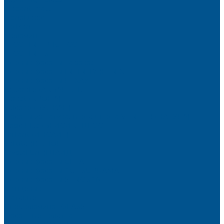
Elegant matt
LignaDecor
Döllken
Меламин
TECOLINE P-10 ECO
TECOLINE S
Готовые фасады на заказ
Готовые фасады INFINITY (FENIX)
Готовые фасады РЕХАУ
Aquarelle (АКВАРЕЛЬ)
Forest (КРОНА)
Volcano (ВУЛКАН)
Фасады из натурального шпона VENEER (НАТУРА)
Basic Plus (БЕЙСИК ПЛЮС)
Brilliant (ИНСАЙТ)
Velluto (ВЕЛЮР)
Crystal Uni (ГЛАЙД)
Готовые фасады CLEAF
Готовые фасады AGT SUPRAMAT
Готовые фасады SENOSAN
Глянцевые
Матовые
Стеклоламинат GLASS
Фасадные полотна