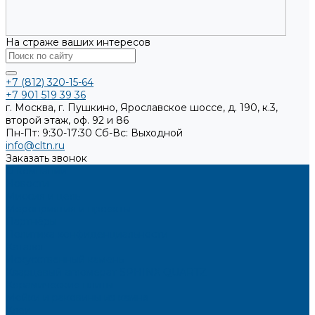
На страже ваших интересов
+7 (812) 320-15-64
+7 901 519 39 36
г. Москва, г. Пушкино, Ярославское шоссе, д. 190, к.3,
второй этаж, оф. 92 и 86
Пн-Пт: 9:30-17:30
Cб-Вс: Выходной
info@cltn.ru
Заказать звонок
О компании
Новости
Миссия и цель
Мероприятия и проекты
Партнёры
Политика конфиденциальности
Каталог
Искусственный камень
Кварцевый агломерат SPHINX QUARTZ
Керамические плиты
Мойки и раковины из камня
Клеи