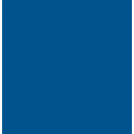
Партнёры
Политика конфиденциальности
Каталог
Искусственный камень
Терраццо
Калакатта
Аврора
Волканикс
Гранит
Интенс
Кварц
Люсент
Лючия
Мармо
Песок и жемчуг
Солид
Кварцевый агломерат SPHINX QUARTZ
Керамические плиты
Мойки и раковины из камня
Клеи
Новые полиуретановые клеи-расплавы для приклеивания
кромки, профильного облицовывания и ламинирования
Клеи-расплавы для кромкооблицовочных станков
Клеи-расплавы для профильного облицовывания
Водно-полиуретановые клеи для производства плёночных