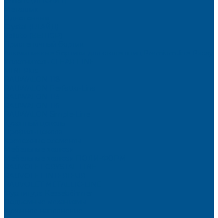
Brilliant (ИНСАЙТ)
Металлик
Однотонные
Crystal (ГЛАЙД)
Velluto (ВЕЛЮР)
Пристеночный бортик
Алюминиевые бортики для столешниц Premium‑line Рехау
Уплотнитель CLEAR LINE
MINI Plus
RAUWALON 118
RAUWALON Perfetto-Line
RAUWALON 113
RAUWALON 116
RAUWALON Simple-Line
Кухонный цоколь
Профиль цоколя
Крепёжные элементы
Мебельные жалюзи
Мебельные жалюзи ПОЛИ-ФОРМ
RAUVOLET CRYSTAL LINE
RAUVOLET INTERIEUR
RAUVOLET METALLIC-LINE
Фурнитура Kesseböhmer
Подъемные механизмы
Кухонное наполнение