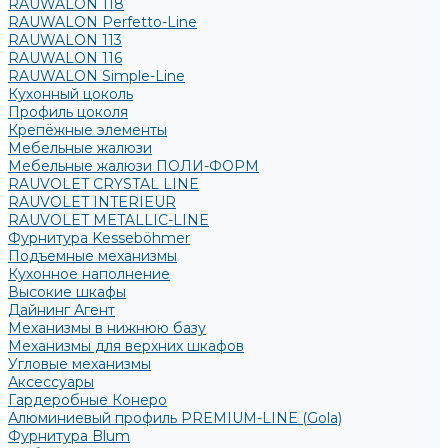
RAUWALON 118
RAUWALON Perfetto-Line
RAUWALON 113
RAUWALON 116
RAUWALON Simple-Line
Кухонный цоколь
Профиль цоколя
Крепёжные элементы
Мебельные жалюзи
Мебельные жалюзи ПОЛИ-ФОРМ
RAUVOLET CRYSTAL LINE
RAUVOLET INTERIEUR
RAUVOLET METALLIC-LINE
Фурнитура Kesseböhmer
Подъемные механизмы
Кухонное наполнение
Высокие шкафы
Дайнинг Агент
Механизмы в нижнюю базу
Механизмы для верхних шкафов
Угловые механизмы
Аксессуары
Гардеробные Конеро
Алюминиевый профиль PREMIUM-LINE (Gola)
Фурнитура Blum