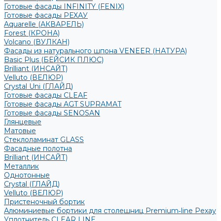
Готовые фасады INFINITY (FENIX)
Готовые фасады РЕХАУ
Aquarelle (АКВАРЕЛЬ)
Forest (КРОНА)
Volcano (ВУЛКАН)
Фасады из натурального шпона VENEER (НАТУРА)
Basic Plus (БЕЙСИК ПЛЮС)
Brilliant (ИНСАЙТ)
Velluto (ВЕЛЮР)
Crystal Uni (ГЛАЙД)
Готовые фасады CLEAF
Готовые фасады AGT SUPRAMAT
Готовые фасады SENOSAN
Глянцевые
Матовые
Стеклоламинат GLASS
Фасадные полотна
Brilliant (ИНСАЙТ)
Металлик
Однотонные
Crystal (ГЛАЙД)
Velluto (ВЕЛЮР)
Пристеночный бортик
Алюминиевые бортики для столешниц Premium‑line Рехау
Уплотнитель CLEAR LINE