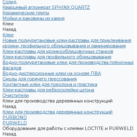
Солид
Кварцевый агломерат SPHINX QUARTZ
Керамические плиты
Мойки и раковины из камня
Клеи
Назад
Клеи
Новые полиуретановые клеи-расплавы для приклеивания
кромки, профильного облицовывания и ламинирования
Клеи-расплавы для кромкооблицовочных станков
Клеи-расплавы для профильного облицовывания
Водно-полиуретановые клеи для производства плёночных
фасадов
Водно-дисперсионные клеи на основе ПВА
Смолы для горячего прессования
Контактные клеи для поролона и пластика
Клеи-расплавы для ребросклейки шпона
Очистители
Клеи для производства деревянных конструкций
Назад
Клеи для производства деревянных конструкций
PURBOND
PURWELD
Оборудование для работы с клеями LOCTITE и PURWELD
Назад