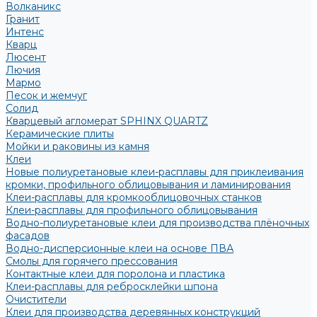
Волканикс
Гранит
Интенс
Кварц
Люсент
Лючия
Мармо
Песок и жемчуг
Солид
Кварцевый агломерат SPHINX QUARTZ
Керамические плиты
Мойки и раковины из камня
Клеи
Новые полиуретановые клеи-расплавы для приклеивания
кромки, профильного облицовывания и ламинирования
Клеи-расплавы для кромкооблицовочных станков
Клеи-расплавы для профильного облицовывания
Водно-полиуретановые клеи для производства плёночных
фасадов
Водно-дисперсионные клеи на основе ПВА
Смолы для горячего прессования
Контактные клеи для поролона и пластика
Клеи-расплавы для ребросклейки шпона
Очистители
Клеи для производства деревянных конструкций