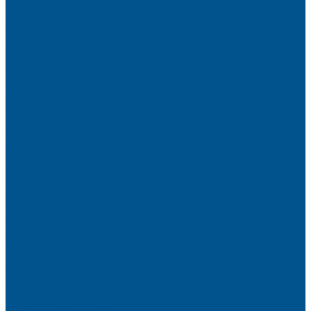
Кромочные материалы
Готовые фасады на заказ
Фасадные полотна
Пристеночный бортик
Кухонный цоколь
Мебельные жалюзи
Фурнитура Kesseböhmer
Алюминиевый профиль PREMIUM-LINE (Gola)
Фурнитура Blum
Фурнитура TALISMAN
Прайсы
Акции
Фотогалерея
Шоу-Рум
Помощь
Сертификаты и гарантии
Каталоги и рекламные материалы
Услуги
Доставка
Контакты
...
О компании
Новости
Миссия и цель
Мероприятия и проекты