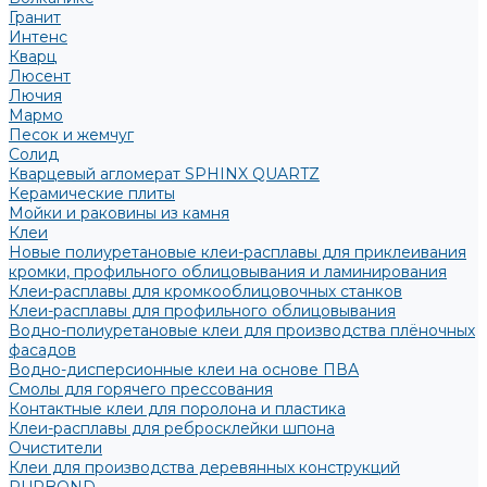
Гранит
Интенс
Кварц
Люсент
Лючия
Мармо
Песок и жемчуг
Солид
Кварцевый агломерат SPHINX QUARTZ
Керамические плиты
Мойки и раковины из камня
Клеи
Новые полиуретановые клеи-расплавы для приклеивания
кромки, профильного облицовывания и ламинирования
Клеи-расплавы для кромкооблицовочных станков
Клеи-расплавы для профильного облицовывания
Водно-полиуретановые клеи для производства плёночных
фасадов
Водно-дисперсионные клеи на основе ПВА
Смолы для горячего прессования
Контактные клеи для поролона и пластика
Клеи-расплавы для ребросклейки шпона
Очистители
Клеи для производства деревянных конструкций