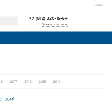
Войти
+7 (812) 320-15-64
Заказать звонок
+7 901 519 39 36
г. Москва, г. Пушкино,
Ярославское шоссе, д.
190, к.3, второй этаж,
оф. 92 и 86
Пн-Пт: 9:30-17:30
Cб-Вс:
Выходной
info@cltn.ru
18
2017
2016
2015
2014
ством!