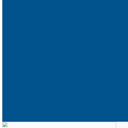
Аксессуары
Гардеробные Конеро
Алюминиевый профиль PREMIUM-LINE (Gola)
Фурнитура Blum
Мебельные петли
Подъемные механизмы AVENTOS
Направляющие
Системы выдвижения
Фурнитура TALISMAN
Аксессуары для ящиков
Кухонное наполнение
Направляющие
Петли и демпферы
Система выдвижных ящиков
Прайсы
Акции
Фотогалерея
Шоу-Рум
Помощь
Сертификаты и гарантии
Каталоги и рекламные материалы
Услуги
Доставка
Контакты