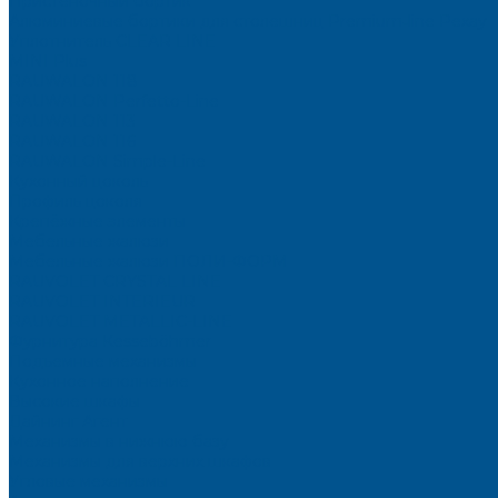
Пристеночный бортик
Алюминиевые бортики для столешниц Premium‑line Рехау
Уплотнитель CLEAR LINE
MINI Plus
RAUWALON 118
RAUWALON Perfetto-Line
RAUWALON 113
RAUWALON 116
RAUWALON Simple-Line
Кухонный цоколь
Профиль цоколя
Крепёжные элементы
Мебельные жалюзи
Мебельные жалюзи ПОЛИ-ФОРМ
RAUVOLET CRYSTAL LINE
RAUVOLET INTERIEUR
RAUVOLET METALLIC-LINE
Фурнитура Kesseböhmer
Подъемные механизмы
Кухонное наполнение
Высокие шкафы
Дайнинг Агент
Механизмы в нижнюю базу
Механизмы для верхних шкафов
Угловые механизмы