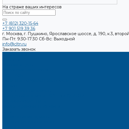
На страже ваших интересов
+7 (812) 320-15-64
+7 901 519 39 36
г. Москва, г. Пушкино, Ярославское шоссе, д. 190, к.3, второй
Пн-Пт: 9:30-17:30
Cб-Вс: Выходной
info@cltn.ru
Заказать звонок
О компании
Новости
Миссия и цель
Мероприятия и проекты
Партнёры
Политика конфиденциальности
Каталог
Искусственный камень
Кварцевый агломерат SPHINX QUARTZ
Керамические плиты
Мойки и раковины из камня
Клеи
Кромочные материалы
Готовые фасады на заказ
Фасадные полотна