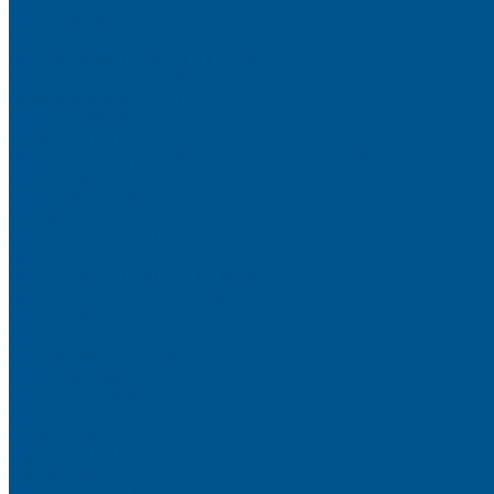
TECOLINE S
Готовые фасады на заказ
Готовые фасады INFINITY (FENIX)
Готовые фасады РЕХАУ
Aquarelle (АКВАРЕЛЬ)
Forest (КРОНА)
Volcano (ВУЛКАН)
Фасады из натурального шпона VENEER (НАТУРА)
Basic Plus (БЕЙСИК ПЛЮС)
Brilliant (ИНСАЙТ)
Velluto (ВЕЛЮР)
Crystal Uni (ГЛАЙД)
Готовые фасады CLEAF
Готовые фасады AGT SUPRAMAT
Готовые фасады SENOSAN
Глянцевые
Матовые
Стеклоламинат GLASS
Фасадные полотна
Brilliant (ИНСАЙТ)
Металлик
Однотонные
Crystal (ГЛАЙД)
Velluto (ВЕЛЮР)