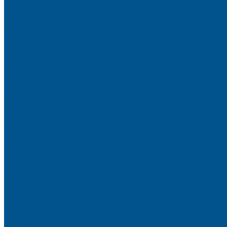
Пристеночный бортик
Кухонный цоколь
Мебельные жалюзи
Фурнитура Kesseböhmer
Алюминиевый профиль PREMIUM-LINE (Gola)
Фурнитура Blum
Фурнитура TALISMAN
Прайсы
Акции
Фотогалерея
Шоу-Рум
Помощь
Сертификаты и гарантии
Каталоги и рекламные материалы
Услуги
Доставка
Контакты
...
О компании
Новости
Миссия и цель
Мероприятия и проекты
Партнёры
Политика конфиденциальности
Каталог