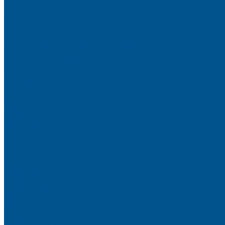
Очистители
Клеи для производства деревянных конструкций
PURBOND
PURWELD
Оборудование для работы с клеями LOCTITE и PURWELD
KLP, Словения
Клеи для постформинга
Клеи для фолдинга
Полиуретановые клеи-расплавы для стёкол и металла
Кромочные материалы
REHAU
Color
Decor
Mirror gloss
V-Nut
Magic 3D
Magic II
High gloss
Inspiration
Super high gloss
Elegant matt
LignaDecor
Döllken
Меламин
TECOLINE P-10 ECO