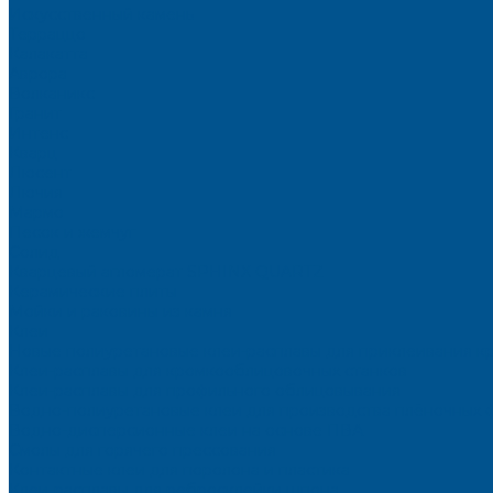
Искусственный камень
Терраццо
Калакатта
Аврора
Волканикс
Гранит
Интенс
Кварц
Люсент
Лючия
Мармо
Песок и жемчуг
Солид
Кварцевый агломерат SPHINX QUARTZ
Керамические плиты
Мойки и раковины из камня
Клеи
Новые полиуретановые клеи-расплавы для приклеивания к
Клеи-расплавы для кромкооблицовочных станков
Клеи-расплавы для профильного облицовывания
Водно-полиуретановые клеи для производства плёночных 
Водно-дисперсионные клеи на основе ПВА
Смолы для горячего прессования
Контактные клеи для поролона и пластика
Клеи-расплавы для ребросклейки шпона