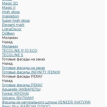
Magic 3D
Magic II
High gloss
Inspiration
Super high gloss
Elegant matt
LignaDecor
Döllken
Меламин
Назад
Меламин
TECOLINE P-10 ECO
TECOLINE S
Готовые фасады на заказ
Назад
Готовые фасады на заказ
Готовые фасады INFINITY (FENIX)
Готовые фасады РЕХАУ
Назад
Готовые фасады РЕХАУ
Aquarelle (АКВАРЕЛЬ)
Forest (КРОНА)
Volcano (ВУЛКАН)
Фасады из натурального шпона VENEER (НАТУРА)
Basic Plus (БЕЙСИК ПЛЮС)