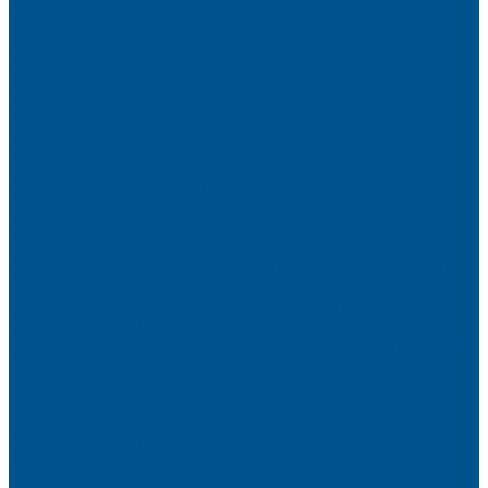
Волканикс
Гранит
Интенс
Кварц
Люсент
Лючия
Мармо
Песок и жемчуг
Солид
Кварцевый агломерат SPHINX QUARTZ
Керамические плиты
Мойки и раковины из камня
Клеи
Новые полиуретановые клеи-расплавы для приклеивания
кромки, профильного облицовывания и ламинирования
Клеи-расплавы для кромкооблицовочных станков
Клеи-расплавы для профильного облицовывания
Водно-полиуретановые клеи для производства плёночных
фасадов
Водно-дисперсионные клеи на основе ПВА
Смолы для горячего прессования
Контактные клеи для поролона и пластика
Клеи-расплавы для ребросклейки шпона
Очистители
Клеи для производства деревянных конструкций