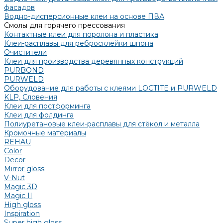
фасадов
Водно-дисперсионные клеи на основе ПВА
Смолы для горячего прессования
Контактные клеи для поролона и пластика
Клеи-расплавы для ребросклейки шпона
Очистители
Клеи для производства деревянных конструкций
PURBOND
PURWELD
Оборудование для работы с клеями LOCTITE и PURWELD
KLP, Словения
Клеи для постформинга
Клеи для фолдинга
Полиуретановые клеи-расплавы для стёкол и металла
Кромочные материалы
REHAU
Color
Decor
Mirror gloss
V-Nut
Magic 3D
Magic II
High gloss
Inspiration
Super high gloss