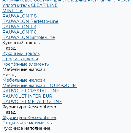
Алюминиевые бортики для столешниц Premium‑line Рехау
Уплотнитель CLEAR LINE
MINI Plus
RAUWALON 118
RAUWALON Perfetto-Line
RAUWALON 113
RAUWALON 116
RAUWALON Simple-Line
Кухонный цоколь
Назад
Кухонный цоколь
Профиль цоколя
Крепёжные элементы
Мебельные жалюзи
Назад
Мебельные жалюзи
Мебельные жалюзи ПОЛИ-ФОРМ
RAUVOLET CRYSTAL LINE
RAUVOLET INTERIEUR
RAUVOLET METALLIC-LINE
Фурнитура Kesseböhmer
Назад
Фурнитура Kesseböhmer
Подъемные механизмы
Кухонное наполнение