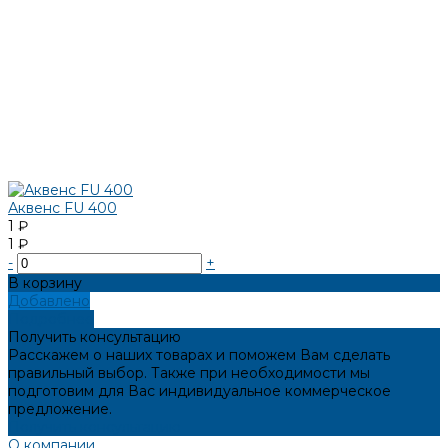
Аквенс FU 400
1 ₽
1 ₽
-
+
В корзину
Добавлено
Подробнее
Получить консультацию
Расскажем о наших товарах и поможем Вам сделать
правильный выбор. Также при необходимости мы
подготовим для Вас индивидуальное коммерческое
предложение.
Получить консультацию
О компании