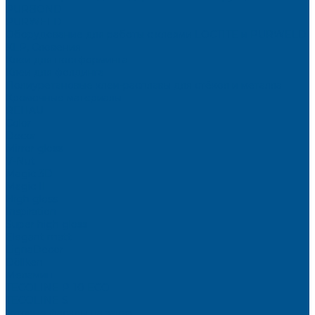
PURBOND
PURWELD
Оборудование для работы с клеями LOCTITE и PURWELD
KLP, Словения
Клеи для постформинга
Клеи для фолдинга
Полиуретановые клеи-расплавы для стёкол и металла
Кромочные материалы
REHAU
Color
Decor
Mirror gloss
V-Nut
Magic 3D
Magic II
High gloss
Inspiration
Super high gloss
Elegant matt
LignaDecor
Döllken
Меламин
TECOLINE P-10 ECO
TECOLINE S
Готовые фасады на заказ