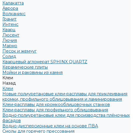
Калакатта
Аврора
Волканикс
Гранит
Интенс
Кварц
Люсент
Лючия
Мармо
Песок и жемчуг
Солид
Кварцевый агломерат SPHINX QUARTZ
Керамические плиты
Мойки и раковины из камня
Клеи
Назад
Клеи
Новые полиуретановые клеи-расплавы для приклеивания
кромки, профильного облицовывания и ламинирования
Клеи-расплавы для кромкооблицовочных станков
Клеи-расплавы для профильного облицовывания
Водно-полиуретановые клеи для производства плёночных
фасадов
Водно-дисперсионные клеи на основе ПВА
Смолы для горячего прессования