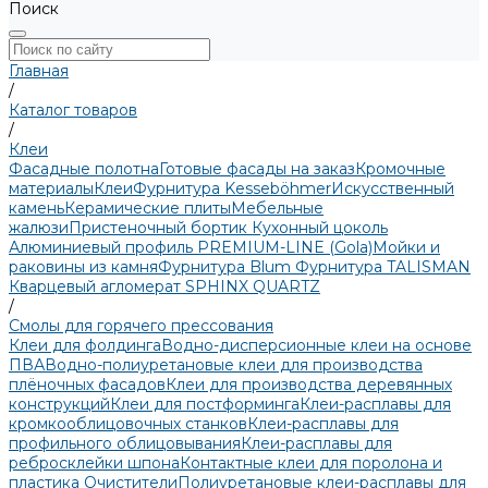
Поиск
Главная
/
Каталог товаров
/
Клеи
Фасадные полотна
Готовые фасады на заказ
Кромочные
материалы
Клеи
Фурнитура Kesseböhmer
Искусственный
камень
Керамические плиты
Мебельные
жалюзи
Пристеночный бортик
Кухонный цоколь
Алюминиевый профиль PREMIUM-LINE (Gola)
Мойки и
раковины из камня
Фурнитура Blum
Фурнитура TALISMAN
Кварцевый агломерат SPHINX QUARTZ
/
Смолы для горячего прессования
Клеи для фолдинга
Водно-дисперсионные клеи на основе
ПВА
Водно-полиуретановые клеи для производства
плёночных фасадов
Клеи для производства деревянных
конструкций
Клеи для постформинга
Клеи-расплавы для
кромкооблицовочных станков
Клеи-расплавы для
профильного облицовывания
Клеи-расплавы для
ребросклейки шпона
Контактные клеи для поролона и
пластика
Очистители
Полиуретановые клеи-расплавы для