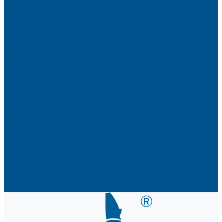
Алюминиевый профиль PREMIUM-LINE (Gola)
Фурнитура Blum
Мебельные петли
Подъемные механизмы AVENTOS
Направляющие
Системы выдвижения
Фурнитура TALISMAN
Аксессуары для ящиков
Кухонное наполнение
Направляющие
Петли и демпферы
Система выдвижных ящиков
Прайсы
Акции
Фотогалерея
Шоу-Рум
Помощь
Сертификаты и гарантии
Каталоги и рекламные материалы
Услуги
Доставка
Контакты