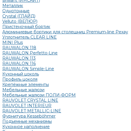
Brilliant (ИНСАЙТ)
Металлик
Однотонные
Crystal (ГЛАЙД)
Velluto (ВЕЛЮР)
Пристеночный бортик
Алюминиевые бортики для столешниц Premium‑line Рехау
Уплотнитель CLEAR LINE
MINI Plus
RAUWALON 118
RAUWALON Perfetto-Line
RAUWALON 113
RAUWALON 116
RAUWALON Simple-Line
Кухонный цоколь
Профиль цоколя
Крепёжные элементы
Мебельные жалюзи
Мебельные жалюзи ПОЛИ-ФОРМ
RAUVOLET CRYSTAL LINE
RAUVOLET INTERIEUR
RAUVOLET METALLIC-LINE
Фурнитура Kesseböhmer
Подъемные механизмы
Кухонное наполнение