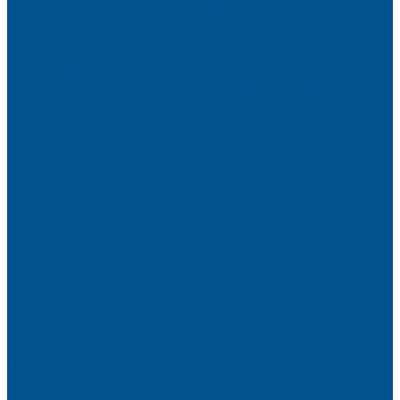
Готовые фасады INFINITY (FENIX)
Готовые фасады РЕХАУ
Aquarelle (АКВАРЕЛЬ)
Forest (КРОНА)
Volcano (ВУЛКАН)
Фасады из натурального шпона VENEER (НАТУРА)
Basic Plus (БЕЙСИК ПЛЮС)
Brilliant (ИНСАЙТ)
Velluto (ВЕЛЮР)
Crystal Uni (ГЛАЙД)
Готовые фасады CLEAF
Готовые фасады AGT SUPRAMAT
Готовые фасады SENOSAN
Глянцевые
Матовые
Стеклоламинат GLASS
Фасадные полотна
Brilliant (ИНСАЙТ)
Металлик
Однотонные
Crystal (ГЛАЙД)
Velluto (ВЕЛЮР)
Пристеночный бортик
Алюминиевые бортики для столешниц Premium‑line Рехау
Уплотнитель CLEAR LINE