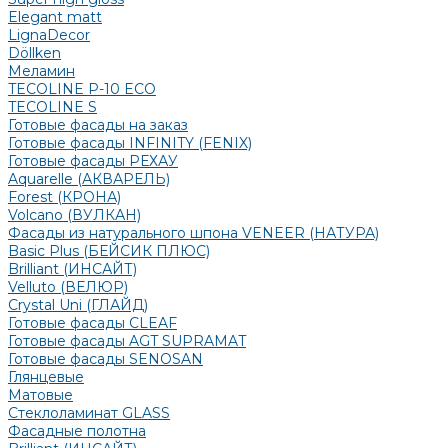
Elegant matt
LignaDecor
Döllken
Меламин
TECOLINE P-10 ECO
TECOLINE S
Готовые фасады на заказ
Готовые фасады INFINITY (FENIX)
Готовые фасады РЕХАУ
Aquarelle (АКВАРЕЛЬ)
Forest (КРОНА)
Volcano (ВУЛКАН)
Фасады из натурального шпона VENEER (НАТУРА)
Basic Plus (БЕЙСИК ПЛЮС)
Brilliant (ИНСАЙТ)
Velluto (ВЕЛЮР)
Crystal Uni (ГЛАЙД)
Готовые фасады CLEAF
Готовые фасады AGT SUPRAMAT
Готовые фасады SENOSAN
Глянцевые
Матовые
Стеклоламинат GLASS
Фасадные полотна