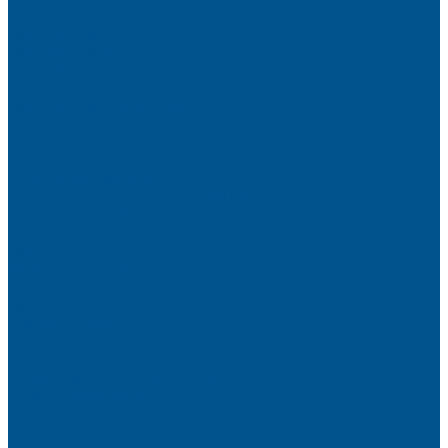
MINI Plus
RAUWALON 118
RAUWALON Perfetto-Line
RAUWALON 113
RAUWALON 116
RAUWALON Simple-Line
Кухонный цоколь
Профиль цоколя
Крепёжные элементы
Мебельные жалюзи
Мебельные жалюзи ПОЛИ-ФОРМ
RAUVOLET CRYSTAL LINE
RAUVOLET INTERIEUR
RAUVOLET METALLIC-LINE
Фурнитура Kesseböhmer
Подъемные механизмы
Кухонное наполнение
Высокие шкафы
Дайнинг Агент
Механизмы в нижнюю базу
Механизмы для верхних шкафов
Угловые механизмы
Аксессуары
Гардеробные Конеро