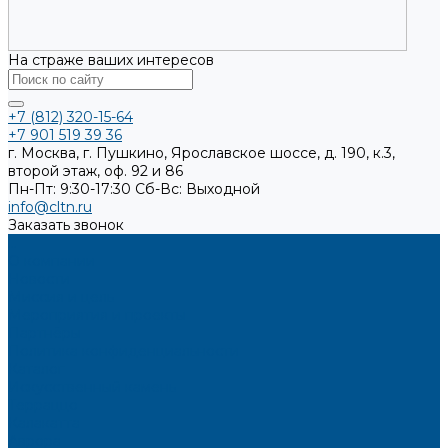
На страже ваших интересов
+7 (812) 320-15-64
+7 901 519 39 36
г. Москва, г. Пушкино, Ярославское шоссе, д. 190, к.3,
второй этаж, оф. 92 и 86
Пн-Пт: 9:30-17:30
Cб-Вс: Выходной
info@cltn.ru
Заказать звонок
...
О компании
Новости
Миссия и цель
Мероприятия и проекты
Партнёры
Политика конфиденциальности
Каталог
Искусственный камень
Терраццо
Калакатта
Аврора