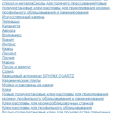
стёкол и металла
Смолы для горячего прессования
Новые
полиуретановые клеи-расплавы для приклеивания кромки,
профильного облицовывания и ламинирования
Искусственный камень
Терраццо
Калакатта
Аврора
Волканикс
Гранит
Интенс
Кварц
Люсент
Лючия
Мармо
Песок и жемчуг
Солид
Кварцевый агломерат SPHINX QUARTZ
Керамические плиты
Мойки и раковины из камня
Клеи
Новые полиуретановые клеи-расплавы для приклеивания
кромки, профильного облицовывания и ламинирования
Клеи-расплавы для кромкооблицовочных станков
Клеи-расплавы для профильного облицовывания
Водно-полиуретановые клеи для производства плёночных