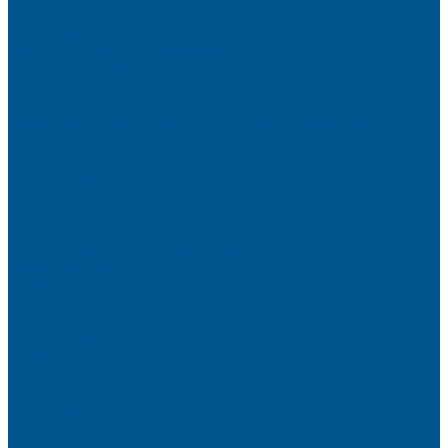
фасадов
Водно-дисперсионные клеи на основе ПВА
Смолы для горячего прессования
Контактные клеи для поролона и пластика
Клеи-расплавы для ребросклейки шпона
Очистители
Клеи для производства деревянных конструкций
PURBOND
PURWELD
Оборудование для работы с клеями LOCTITE и PURWELD
KLP, Словения
Клеи для постформинга
Клеи для фолдинга
Полиуретановые клеи-расплавы для стёкол и металла
Кромочные материалы
REHAU
Color
Decor
Mirror gloss
V-Nut
Magic 3D
Magic II
High gloss
Inspiration
Super high gloss