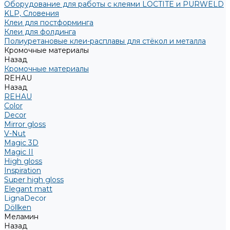
Оборудование для работы с клеями LOCTITE и PURWELD
KLP, Словения
Клеи для постформинга
Клеи для фолдинга
Полиуретановые клеи-расплавы для стёкол и металла
Кромочные материалы
Назад
Кромочные материалы
REHAU
Назад
REHAU
Color
Decor
Mirror gloss
V-Nut
Magic 3D
Magic II
High gloss
Inspiration
Super high gloss
Elegant matt
LignaDecor
Döllken
Меламин
Назад