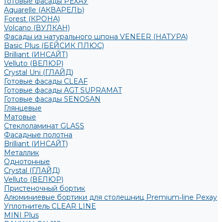
Готовые фасады РЕХАУ
Aquarelle (АКВАРЕЛЬ)
Forest (КРОНА)
Volcano (ВУЛКАН)
Фасады из натурального шпона VENEER (НАТУРА)
Basic Plus (БЕЙСИК ПЛЮС)
Brilliant (ИНСАЙТ)
Velluto (ВЕЛЮР)
Crystal Uni (ГЛАЙД)
Готовые фасады CLEAF
Готовые фасады AGT SUPRAMAT
Готовые фасады SENOSAN
Глянцевые
Матовые
Стеклоламинат GLASS
Фасадные полотна
Brilliant (ИНСАЙТ)
Металлик
Однотонные
Crystal (ГЛАЙД)
Velluto (ВЕЛЮР)
Пристеночный бортик
Алюминиевые бортики для столешниц Premium‑line Рехау
Уплотнитель CLEAR LINE
MINI Plus