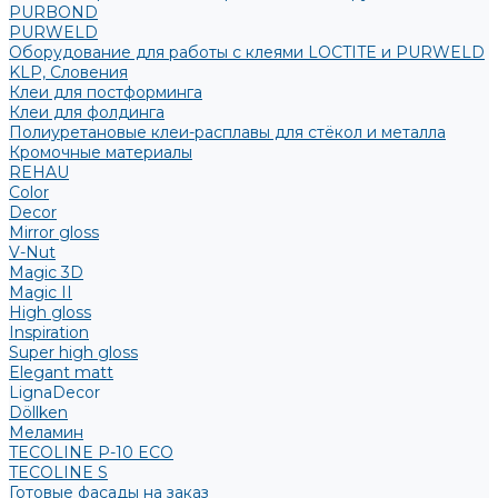
PURBOND
PURWELD
Оборудование для работы с клеями LOCTITE и PURWELD
KLP, Словения
Клеи для постформинга
Клеи для фолдинга
Полиуретановые клеи-расплавы для стёкол и металла
Кромочные материалы
REHAU
Color
Decor
Mirror gloss
V-Nut
Magic 3D
Magic II
High gloss
Inspiration
Super high gloss
Elegant matt
LignaDecor
Döllken
Меламин
TECOLINE P-10 ECO
TECOLINE S
Готовые фасады на заказ