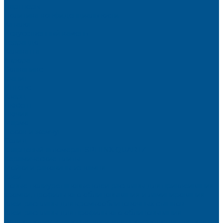
Партнёры
Политика конфиденциальности
Каталог
Искусственный камень
Терраццо
Калакатта
Аврора
Волканикс
Гранит
Интенс
Кварц
Люсент
Лючия
Мармо
Песок и жемчуг
Солид
Кварцевый агломерат SPHINX QUARTZ
Керамические плиты
Мойки и раковины из камня
Клеи
Новые полиуретановые клеи-расплавы для приклеивания
кромки, профильного облицовывания и ламинирования
Клеи-расплавы для кромкооблицовочных станков
Клеи-расплавы для профильного облицовывания
Водно-полиуретановые клеи для производства плёночных