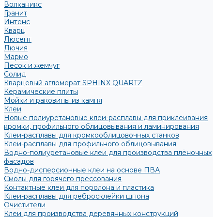
Волканикс
Гранит
Интенс
Кварц
Люсент
Лючия
Мармо
Песок и жемчуг
Солид
Кварцевый агломерат SPHINX QUARTZ
Керамические плиты
Мойки и раковины из камня
Клеи
Новые полиуретановые клеи-расплавы для приклеивания
кромки, профильного облицовывания и ламинирования
Клеи-расплавы для кромкооблицовочных станков
Клеи-расплавы для профильного облицовывания
Водно-полиуретановые клеи для производства плёночных
фасадов
Водно-дисперсионные клеи на основе ПВА
Смолы для горячего прессования
Контактные клеи для поролона и пластика
Клеи-расплавы для ребросклейки шпона
Очистители
Клеи для производства деревянных конструкций