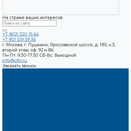
На страже ваших интересов
+7 (812) 320-15-64
+7 901 519 39 36
г. Москва, г. Пушкино, Ярославское шоссе, д. 190, к.3,
второй этаж, оф. 92 и 86
Пн-Пт: 9:30-17:30
Cб-Вс: Выходной
info@cltn.ru
Заказать звонок
О компании
Новости
Миссия и цель
Мероприятия и проекты
Партнёры
Политика конфиденциальности
Каталог
Искусственный камень
Кварцевый агломерат SPHINX QUARTZ
Керамические плиты
Мойки и раковины из камня
Клеи