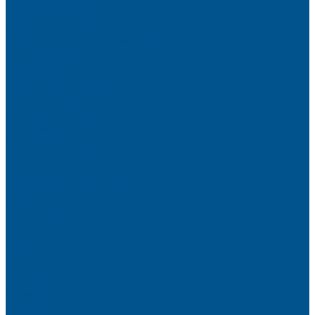
Высокие шкафы
Дайнинг Агент
Механизмы в нижнюю базу
Механизмы для верхних шкафов
Угловые механизмы
Аксессуары
Гардеробные Конеро
Алюминиевый профиль PREMIUM-LINE (Gola)
Фурнитура Blum
Мебельные петли
Подъемные механизмы AVENTOS
Направляющие
Системы выдвижения
Фурнитура TALISMAN
Аксессуары для ящиков
Кухонное наполнение
Направляющие
Петли и демпферы
Система выдвижных ящиков
Прайсы
Акции
Фотогалерея
Шоу-Рум
Помощь
Сертификаты и гарантии