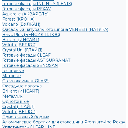
Готовые фасады INFINITY (FENIX)
Готовые фасады РЕХАУ
Aquarelle (АКВАРЕЛЬ)
Forest (КРОНА)
Volcano (ВУЛКАН)
Фасады из натурального шпона VENEER (НАТУРА)
Basic Plus (БЕЙСИК ПЛЮС)
Brilliant (ИНСАЙТ)
Velluto (ВЕЛЮР)
Crystal Uni (ГЛАЙД)
Готовые фасады CLEAF
Готовые фасады AGT SUPRAMAT
Готовые фасады SENOSAN
Глянцевые
Матовые
Стеклоламинат GLASS
Фасадные полотна
Brilliant (ИНСАЙТ)
Металлик
Однотонные
Crystal (ГЛАЙД)
Velluto (ВЕЛЮР)
Пристеночный бортик
Алюминиевые бортики для столешниц Premium‑line Рехау
Уплотнитель CLEAR LINE