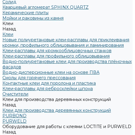
Солид
Кварцевый агломерат SPHINX QUARTZ
Керамические плиты
Мойки и раковины из камня
Клеи
Назад
Клеи
Новые полиуретановые клеи-расплавы для приклеивания
кромки, профильного облицовывания и ламинирования
Клеи-расплавы для кромкооблицовочных станков
Клеи-расплавы для профильного облицовывания
Водно-полиуретановые клеи для производства плёночных
фасадов
Водно-дисперсионные клеи на основе ПВА
Смолы для горячего прессования
Контактные клеи для поролона и пластика
Клеи-расплавы для ребросклейки шпона
Очистители
Клеи для производства деревянных конструкций
Назад
Клеи для производства деревянных конструкций
PURBOND
PURWELD
Оборудование для работы с клеями LOCTITE и PURWELD
Назад