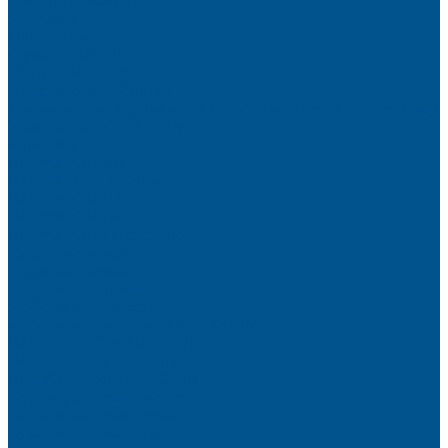
Brilliant (ИНСАЙТ)
Металлик
Однотонные
Crystal (ГЛАЙД)
Velluto (ВЕЛЮР)
Пристеночный бортик
Алюминиевые бортики для столешниц Premium‑line Рехау
Уплотнитель CLEAR LINE
MINI Plus
RAUWALON 118
RAUWALON Perfetto-Line
RAUWALON 113
RAUWALON 116
RAUWALON Simple-Line
Кухонный цоколь
Профиль цоколя
Крепёжные элементы
Мебельные жалюзи
Мебельные жалюзи ПОЛИ-ФОРМ
RAUVOLET CRYSTAL LINE
RAUVOLET INTERIEUR
RAUVOLET METALLIC-LINE
Фурнитура Kesseböhmer
Подъемные механизмы
Кухонное наполнение