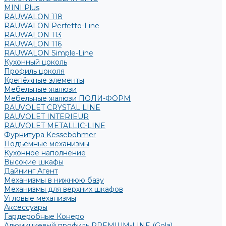
MINI Plus
RAUWALON 118
RAUWALON Perfetto-Line
RAUWALON 113
RAUWALON 116
RAUWALON Simple-Line
Кухонный цоколь
Профиль цоколя
Крепёжные элементы
Мебельные жалюзи
Мебельные жалюзи ПОЛИ-ФОРМ
RAUVOLET CRYSTAL LINE
RAUVOLET INTERIEUR
RAUVOLET METALLIC-LINE
Фурнитура Kesseböhmer
Подъемные механизмы
Кухонное наполнение
Высокие шкафы
Дайнинг Агент
Механизмы в нижнюю базу
Механизмы для верхних шкафов
Угловые механизмы
Аксессуары
Гардеробные Конеро
Алюминиевый профиль PREMIUM-LINE (Gola)