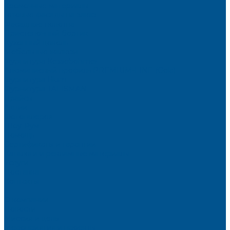
Кромочные материалы
Готовые фасады на заказ
Фасадные полотна
Пристеночный бортик
Кухонный цоколь
Мебельные жалюзи
Фурнитура Kesseböhmer
Алюминиевый профиль PREMIUM-LINE (Gola)
Фурнитура Blum
Фурнитура TALISMAN
Прайсы
Акции
Фотогалерея
Шоу-Рум
Помощь
Сертификаты и гарантии
Каталоги и рекламные материалы
Услуги
Доставка
Контакты
...
О компании
Новости
Миссия и цель
Мероприятия и проекты