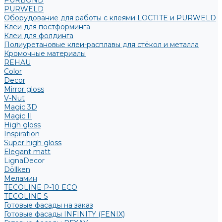
PURBOND
PURWELD
Оборудование для работы с клеями LOCTITE и PURWELD
Клеи для постформинга
Клеи для фолдинга
Полиуретановые клеи-расплавы для стёкол и металла
Кромочные материалы
REHAU
Color
Decor
Mirror gloss
V-Nut
Magic 3D
Magic II
High gloss
Inspiration
Super high gloss
Elegant matt
LignaDecor
Döllken
Меламин
TECOLINE P-10 ECO
TECOLINE S
Готовые фасады на заказ
Готовые фасады INFINITY (FENIX)