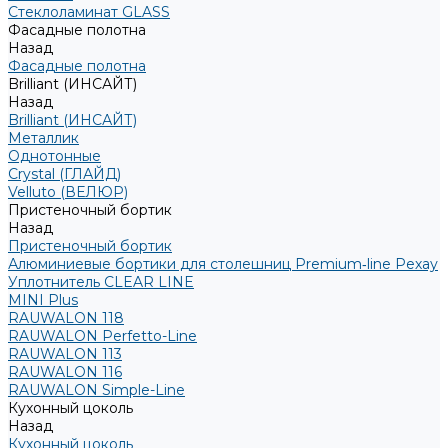
Стеклоламинат GLASS
Фасадные полотна
Назад
Фасадные полотна
Brilliant (ИНСАЙТ)
Назад
Brilliant (ИНСАЙТ)
Металлик
Однотонные
Crystal (ГЛАЙД)
Velluto (ВЕЛЮР)
Пристеночный бортик
Назад
Пристеночный бортик
Алюминиевые бортики для столешниц Premium‑line Рехау
Уплотнитель CLEAR LINE
MINI Plus
RAUWALON 118
RAUWALON Perfetto-Line
RAUWALON 113
RAUWALON 116
RAUWALON Simple-Line
Кухонный цоколь
Назад
Кухонный цоколь