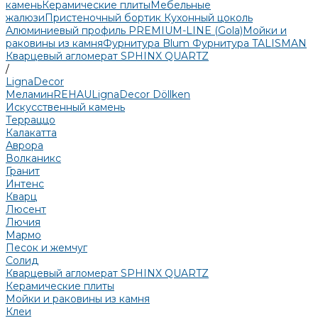
камень
Керамические плиты
Мебельные
жалюзи
Пристеночный бортик
Кухонный цоколь
Алюминиевый профиль PREMIUM-LINE (Gola)
Мойки и
раковины из камня
Фурнитура Blum
Фурнитура TALISMAN
Кварцевый агломерат SPHINX QUARTZ
/
LignaDecor
Меламин
REHAU
LignaDecor
Döllken
Искусственный камень
Терраццо
Калакатта
Аврора
Волканикс
Гранит
Интенс
Кварц
Люсент
Лючия
Мармо
Песок и жемчуг
Солид
Кварцевый агломерат SPHINX QUARTZ
Керамические плиты
Мойки и раковины из камня
Клеи