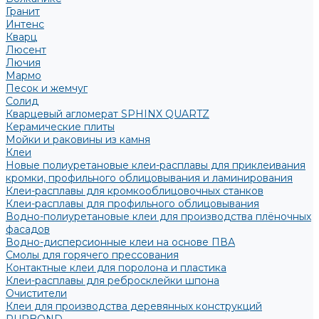
Гранит
Интенс
Кварц
Люсент
Лючия
Мармо
Песок и жемчуг
Солид
Кварцевый агломерат SPHINX QUARTZ
Керамические плиты
Мойки и раковины из камня
Клеи
Новые полиуретановые клеи-расплавы для приклеивания
кромки, профильного облицовывания и ламинирования
Клеи-расплавы для кромкооблицовочных станков
Клеи-расплавы для профильного облицовывания
Водно-полиуретановые клеи для производства плёночных
фасадов
Водно-дисперсионные клеи на основе ПВА
Смолы для горячего прессования
Контактные клеи для поролона и пластика
Клеи-расплавы для ребросклейки шпона
Очистители
Клеи для производства деревянных конструкций