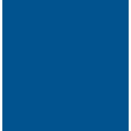
Elegant matt
LignaDecor
Döllken
Меламин
TECOLINE P-10 ECO
TECOLINE S
Готовые фасады на заказ
Готовые фасады INFINITY (FENIX)
Готовые фасады РЕХАУ
Aquarelle (АКВАРЕЛЬ)
Forest (КРОНА)
Volcano (ВУЛКАН)
Фасады из натурального шпона VENEER (НАТУРА)
Basic Plus (БЕЙСИК ПЛЮС)
Brilliant (ИНСАЙТ)
Velluto (ВЕЛЮР)
Crystal Uni (ГЛАЙД)
Готовые фасады CLEAF
Готовые фасады AGT SUPRAMAT
Готовые фасады SENOSAN
Глянцевые
Матовые
Стеклоламинат GLASS
Фасадные полотна