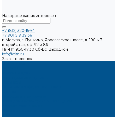
На страже ваших интересов
+7 (812) 320-15-64
+7 901 519 39 36
г. Москва, г. Пушкино, Ярославское шоссе, д. 190, к.3,
второй этаж, оф. 92 и 86
Пн-Пт: 9:30-17:30
Cб-Вс: Выходной
info@cltn.ru
Заказать звонок
О компании
Новости
Миссия и цель
Мероприятия и проекты
Партнёры
Политика конфиденциальности
Каталог
Искусственный камень
Кварцевый агломерат SPHINX QUARTZ
Керамические плиты
Мойки и раковины из камня
Клеи