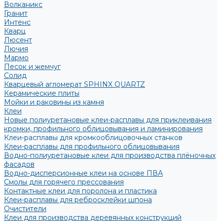
Волканикс
Гранит
Интенс
Кварц
Люсент
Лючия
Мармо
Песок и жемчуг
Солид
Кварцевый агломерат SPHINX QUARTZ
Керамические плиты
Мойки и раковины из камня
Клеи
Новые полиуретановые клеи-расплавы для приклеивания
кромки, профильного облицовывания и ламинирования
Клеи-расплавы для кромкооблицовочных станков
Клеи-расплавы для профильного облицовывания
Водно-полиуретановые клеи для производства плёночных
фасадов
Водно-дисперсионные клеи на основе ПВА
Смолы для горячего прессования
Контактные клеи для поролона и пластика
Клеи-расплавы для ребросклейки шпона
Очистители
Клеи для производства деревянных конструкций