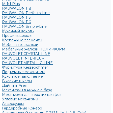
MINI Plus
RAUWALON 118
RAUWALON Perfetto-Line
RAUWALON 113
RAUWALON 116
RAUWALON Simple-Line
Кухонный цоколь
Профиль цоколя
Крепёжные элементы
Мебельные жалюзи
Мебельные жалюзи ПОЛИ-ФОРМ
RAUVOLET CRYSTAL LINE
RAUVOLET INTERIEUR
RAUVOLET METALLIC-LINE
Фурнитура Kesseböhmer
Подъемные механизмы
Кухонное наполнение
Высокие шкафы
Дайнинг Агент
Механизмы в нижнюю базу
Механизмы для верхних шкафов
Угловые механизмы
Аксессуары
Гардеробные Конеро
Алюминиевый профиль PREMIUM-LINE (Gola)