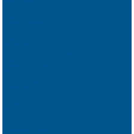
Высокие шкафы
Дайнинг Агент
Механизмы в нижнюю базу
Механизмы для верхних шкафов
Угловые механизмы
Аксессуары
Гардеробные Конеро
Алюминиевый профиль PREMIUM-LINE (Gola)
Фурнитура Blum
Мебельные петли
Подъемные механизмы AVENTOS
Направляющие
Системы выдвижения
Фурнитура TALISMAN
Аксессуары для ящиков
Кухонное наполнение
Направляющие
Петли и демпферы
Система выдвижных ящиков
Прайсы
Акции
Фотогалерея
Шоу-Рум
Помощь
Сертификаты и гарантии