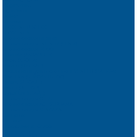
Elegant matt
LignaDecor
Döllken
Меламин
TECOLINE P-10 ECO
TECOLINE S
Готовые фасады на заказ
Готовые фасады INFINITY (FENIX)
Готовые фасады РЕХАУ
Aquarelle (АКВАРЕЛЬ)
Forest (КРОНА)
Volcano (ВУЛКАН)
Фасады из натурального шпона VENEER (НАТУРА)
Basic Plus (БЕЙСИК ПЛЮС)
Brilliant (ИНСАЙТ)
Velluto (ВЕЛЮР)
Crystal Uni (ГЛАЙД)
Готовые фасады CLEAF
Готовые фасады AGT SUPRAMAT
Готовые фасады SENOSAN
Глянцевые
Матовые
Стеклоламинат GLASS
Фасадные полотна