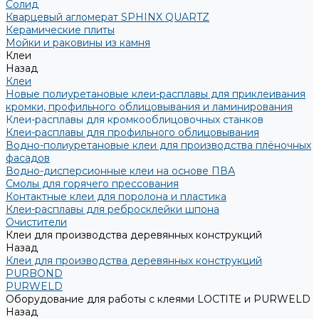
Солид
Кварцевый агломерат SPHINX QUARTZ
Керамические плиты
Мойки и раковины из камня
Клеи
Назад
Клеи
Новые полиуретановые клеи-расплавы для приклеивания
кромки, профильного облицовывания и ламинирования
Клеи-расплавы для кромкооблицовочных станков
Клеи-расплавы для профильного облицовывания
Водно-полиуретановые клеи для производства плёночных
фасадов
Водно-дисперсионные клеи на основе ПВА
Смолы для горячего прессования
Контактные клеи для поролона и пластика
Клеи-расплавы для ребросклейки шпона
Очистители
Клеи для производства деревянных конструкций
Назад
Клеи для производства деревянных конструкций
PURBOND
PURWELD
Оборудование для работы с клеями LOCTITE и PURWELD
Назад