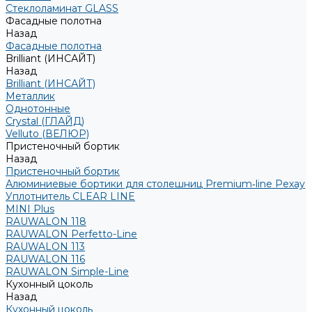
Стеклоламинат GLASS
Фасадные полотна
Назад
Фасадные полотна
Brilliant (ИНСАЙТ)
Назад
Brilliant (ИНСАЙТ)
Металлик
Однотонные
Crystal (ГЛАЙД)
Velluto (ВЕЛЮР)
Пристеночный бортик
Назад
Пристеночный бортик
Алюминиевые бортики для столешниц Premium‑line Рехау
Уплотнитель CLEAR LINE
MINI Plus
RAUWALON 118
RAUWALON Perfetto-Line
RAUWALON 113
RAUWALON 116
RAUWALON Simple-Line
Кухонный цоколь
Назад
Кухонный цоколь