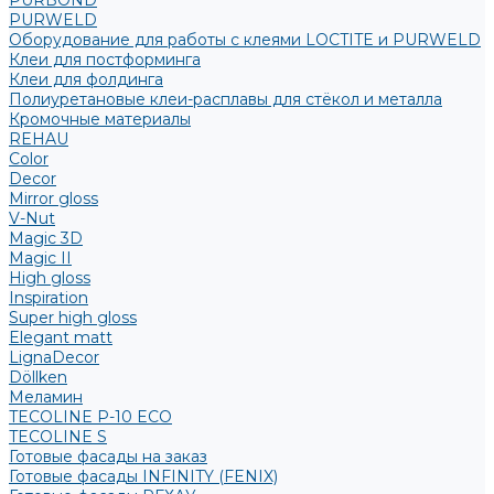
PURBOND
PURWELD
Оборудование для работы с клеями LOCTITE и PURWELD
Клеи для постформинга
Клеи для фолдинга
Полиуретановые клеи-расплавы для стёкол и металла
Кромочные материалы
REHAU
Color
Decor
Mirror gloss
V-Nut
Magic 3D
Magic II
High gloss
Inspiration
Super high gloss
Elegant matt
LignaDecor
Döllken
Меламин
TECOLINE P-10 ECO
TECOLINE S
Готовые фасады на заказ
Готовые фасады INFINITY (FENIX)