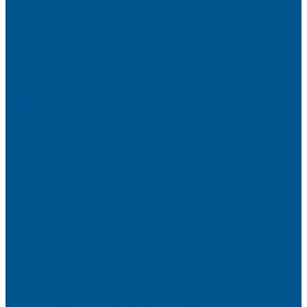
Партнёры
Политика конфиденциальности
Каталог
Искусственный камень
Терраццо
Калакатта
Аврора
Волканикс
Гранит
Интенс
Кварц
Люсент
Лючия
Мармо
Песок и жемчуг
Солид
Кварцевый агломерат SPHINX QUARTZ
Керамические плиты
Мойки и раковины из камня
Клеи
Новые полиуретановые клеи-расплавы для приклеивания
кромки, профильного облицовывания и ламинирования
Клеи-расплавы для кромкооблицовочных станков
Клеи-расплавы для профильного облицовывания
Водно-полиуретановые клеи для производства плёночных