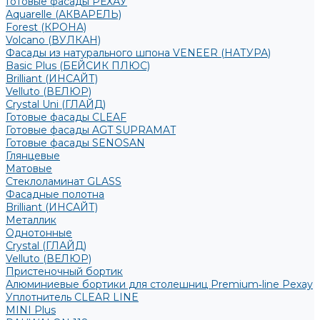
Готовые фасады РЕХАУ
Aquarelle (АКВАРЕЛЬ)
Forest (КРОНА)
Volcano (ВУЛКАН)
Фасады из натурального шпона VENEER (НАТУРА)
Basic Plus (БЕЙСИК ПЛЮС)
Brilliant (ИНСАЙТ)
Velluto (ВЕЛЮР)
Crystal Uni (ГЛАЙД)
Готовые фасады CLEAF
Готовые фасады AGT SUPRAMAT
Готовые фасады SENOSAN
Глянцевые
Матовые
Стеклоламинат GLASS
Фасадные полотна
Brilliant (ИНСАЙТ)
Металлик
Однотонные
Crystal (ГЛАЙД)
Velluto (ВЕЛЮР)
Пристеночный бортик
Алюминиевые бортики для столешниц Premium‑line Рехау
Уплотнитель CLEAR LINE
MINI Plus