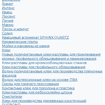
Гранит
Интенс
Кварц
Люсент
Лючия
Мармо
Песок и жемчуг
Солид
Кварцевый агломерат SPHINX QUARTZ
Керамические плиты
Мойки и раковины из камня
Клеи
Новые полиуретановые клеи-расплавы для приклеивания
кромки, профильного облицовывания и ламинирования
Клеи-расплавы для кромкооблицовочных станков
Клеи-расплавы для профильного облицовывания
Водно-полиуретановые клеи для производства плёночных
фасадов
Водно-дисперсионные клеи на основе ПВА
Смолы для горячего прессования
Контактные клеи для поролона и пластика
Клеи-расплавы для ребросклейки шпона
Очистители
Клеи для производства деревянных конструкций