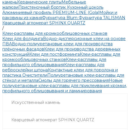
камень
Керамические плиты
Мебельные
жалюзи
Пристеночный бортик
Кухонный цоколь
Алюминиевый профиль PREMIUM-LINE (Gola)
Мойки и
раковины из камня
Фурнитура Blum
Фурнитура TALISMAN
Кварцевый агломерат SPHINX QUARTZ
/
Клеи-расплавы для кромкооблицовочных станков
Клеи для фолдинга
Водно-дисперсионные клеи на основе
ПВА
Водно-полиуретановые клеи для производства
плёночных фасадов
Клеи для производства деревянных
конструкций
Клеи для постформинга
Клеи-расплавы для
кромкооблицовочных станков
Клеи-расплавы для
профильного облицовывания
Клеи-расплавы для
ребросклейки шпона
Контактные клеи для поролона и
пластика
Очистители
Полиуретановые клеи-расплавы для
стёкол и металла
Смолы для горячего прессования
Новые
полиуретановые клеи-расплавы для приклеивания кромки,
профильного облицовывания и ламинирования
Искусственный камень
Кварцевый агломерат SPHINX QUARTZ