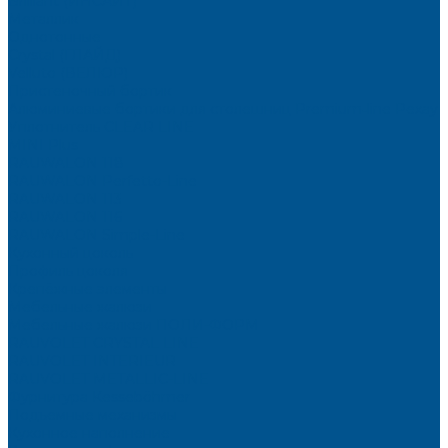
Brilliant (ИНСАЙТ)
Металлик
Однотонные
Crystal (ГЛАЙД)
Velluto (ВЕЛЮР)
Пристеночный бортик
Алюминиевые бортики для столешниц Premium‑line Рехау
Уплотнитель CLEAR LINE
MINI Plus
RAUWALON 118
RAUWALON Perfetto-Line
RAUWALON 113
RAUWALON 116
RAUWALON Simple-Line
Кухонный цоколь
Профиль цоколя
Крепёжные элементы
Мебельные жалюзи
Мебельные жалюзи ПОЛИ-ФОРМ
RAUVOLET CRYSTAL LINE
RAUVOLET INTERIEUR
RAUVOLET METALLIC-LINE
Фурнитура Kesseböhmer
Подъемные механизмы
Кухонное наполнение