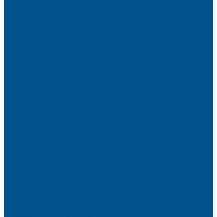
Кромочные материалы
Готовые фасады на заказ
Фасадные полотна
Пристеночный бортик
Кухонный цоколь
Мебельные жалюзи
Фурнитура Kesseböhmer
Алюминиевый профиль PREMIUM-LINE (Gola)
Фурнитура Blum
Фурнитура TALISMAN
Прайсы
Акции
Фотогалерея
Шоу-Рум
Помощь
Сертификаты и гарантии
Каталоги и рекламные материалы
Услуги
Доставка
Контакты
...
О компании
Новости
Миссия и цель
Мероприятия и проекты