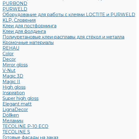
PURBOND
PURWELD
Оборудование для работы с клеями LOCTITE и PURWELD
KLP, Словения
Клеи для постформинга
Клеи для фолдинга
Полиуретановые клеи-расплавы для стёкол и металла
Кромочные материалы
REHAU
Color
Decor
Mirror gloss
V-Nut
Magic 3D
Magic II
High gloss
Inspiration
Super high gloss
Elegant matt
LignaDecor
Döllken
Меламин
TECOLINE P-10 ECO
TECOLINE S
Готовые фасады на заказ