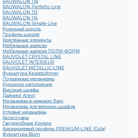
RAUWALON 118
RAUWALON Perfetto-Line
RAUWALON 113
RAUWALON 116
RAUWALON Simple-Line
Кухонный цоколь
Профиль цоколя
Крепёжные элементы
Мебельные жалюзи
Мебельные жалюзи ПОЛИ-ФОРМ
RAUVOLET CRYSTAL LINE
RAUVOLET INTERIEUR
RAUVOLET METALLIC-LINE
Фурнитура Kesseböhmer
Подъемные механизмы
Кухонное наполнение
Высокие шкафы
Дайнинг Агент
Механизмы в нижнюю базу
Механизмы для верхних шкафов
Угловые механизмы
Аксессуары
Гардеробные Конеро
Алюминиевый профиль PREMIUM-LINE (Gola)
Фурнитура Blum