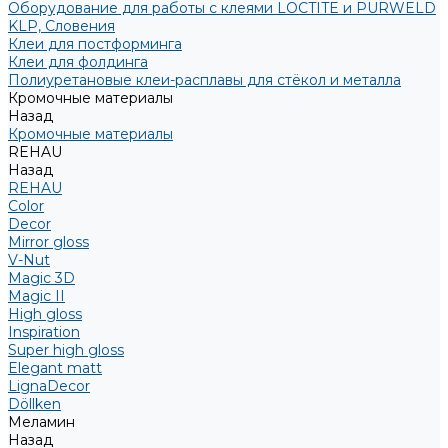
Оборудование для работы с клеями LOCTITE и PURWELD
KLP, Словения
Клеи для постформинга
Клеи для фолдинга
Полиуретановые клеи-расплавы для стёкол и металла
Кромочные материалы
Назад
Кромочные материалы
REHAU
Назад
REHAU
Color
Decor
Mirror gloss
V-Nut
Magic 3D
Magic II
High gloss
Inspiration
Super high gloss
Elegant matt
LignaDecor
Döllken
Меламин
Назад