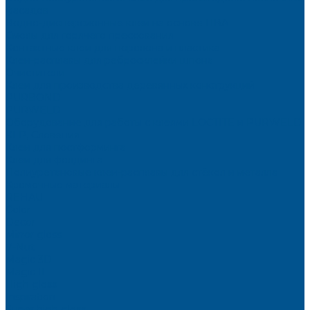
фасадов
Водно-дисперсионные клеи на основе ПВА
Смолы для горячего прессования
Контактные клеи для поролона и пластика
Клеи-расплавы для ребросклейки шпона
Очистители
Клеи для производства деревянных конструкций
PURBOND
PURWELD
Оборудование для работы с клеями LOCTITE и PURWELD
KLP, Словения
Клеи для постформинга
Клеи для фолдинга
Полиуретановые клеи-расплавы для стёкол и металла
Кромочные материалы
REHAU
Color
Decor
Mirror gloss
V-Nut
Magic 3D
Magic II
High gloss
Inspiration
Super high gloss