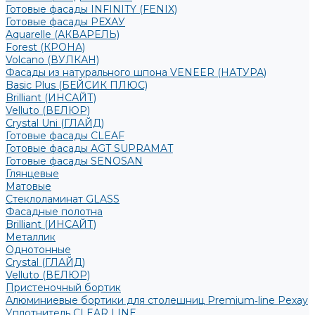
Готовые фасады INFINITY (FENIX)
Готовые фасады РЕХАУ
Aquarelle (АКВАРЕЛЬ)
Forest (КРОНА)
Volcano (ВУЛКАН)
Фасады из натурального шпона VENEER (НАТУРА)
Basic Plus (БЕЙСИК ПЛЮС)
Brilliant (ИНСАЙТ)
Velluto (ВЕЛЮР)
Crystal Uni (ГЛАЙД)
Готовые фасады CLEAF
Готовые фасады AGT SUPRAMAT
Готовые фасады SENOSAN
Глянцевые
Матовые
Стеклоламинат GLASS
Фасадные полотна
Brilliant (ИНСАЙТ)
Металлик
Однотонные
Crystal (ГЛАЙД)
Velluto (ВЕЛЮР)
Пристеночный бортик
Алюминиевые бортики для столешниц Premium‑line Рехау
Уплотнитель CLEAR LINE