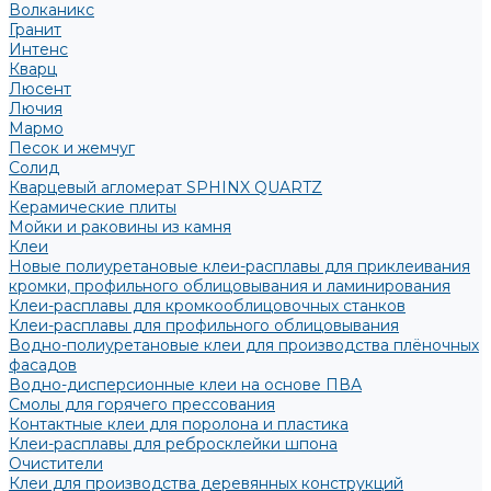
Волканикс
Гранит
Интенс
Кварц
Люсент
Лючия
Мармо
Песок и жемчуг
Солид
Кварцевый агломерат SPHINX QUARTZ
Керамические плиты
Мойки и раковины из камня
Клеи
Новые полиуретановые клеи-расплавы для приклеивания
кромки, профильного облицовывания и ламинирования
Клеи-расплавы для кромкооблицовочных станков
Клеи-расплавы для профильного облицовывания
Водно-полиуретановые клеи для производства плёночных
фасадов
Водно-дисперсионные клеи на основе ПВА
Смолы для горячего прессования
Контактные клеи для поролона и пластика
Клеи-расплавы для ребросклейки шпона
Очистители
Клеи для производства деревянных конструкций