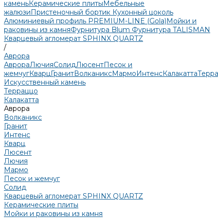
камень
Керамические плиты
Мебельные
жалюзи
Пристеночный бортик
Кухонный цоколь
Алюминиевый профиль PREMIUM-LINE (Gola)
Мойки и
раковины из камня
Фурнитура Blum
Фурнитура TALISMAN
Кварцевый агломерат SPHINX QUARTZ
/
Аврора
Аврора
Лючия
Солид
Люсент
Песок и
жемчуг
Кварц
Гранит
Волканикс
Мармо
Интенс
Калакатта
Терр
Искусственный камень
Терраццо
Калакатта
Аврора
Волканикс
Гранит
Интенс
Кварц
Люсент
Лючия
Мармо
Песок и жемчуг
Солид
Кварцевый агломерат SPHINX QUARTZ
Керамические плиты
Мойки и раковины из камня