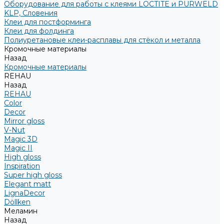
Оборудование для работы с клеями LOCTITE и PURWELD
KLP, Словения
Клеи для постформинга
Клеи для фолдинга
Полиуретановые клеи-расплавы для стёкол и металла
Кромочные материалы
Назад
Кромочные материалы
REHAU
Назад
REHAU
Color
Decor
Mirror gloss
V-Nut
Magic 3D
Magic II
High gloss
Inspiration
Super high gloss
Elegant matt
LignaDecor
Döllken
Меламин
Назад