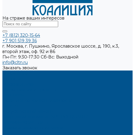
На страже ваших интересов
+7 (812) 320-15-64
+7 901 519 39 36
г. Москва, г. Пушкино, Ярославское шоссе, д. 190, к.3,
второй этаж, оф. 92 и 86
Пн-Пт: 9:30-17:30
Cб-Вс: Выходной
info@cltn.ru
Заказать звонок
О компании
Новости
Миссия и цель
Мероприятия и проекты
Партнёры
Политика конфиденциальности
Каталог
Искусственный камень
Кварцевый агломерат SPHINX QUARTZ
Керамические плиты
Мойки и раковины из камня
Клеи