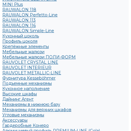
MINI Plus
RAUWALON 118
RAUWALON Perfetto-Line
RAUWALON 113
RAUWALON 116
RAUWALON Simple-Line
Кухонный цоколь
Профиль цоколя
Крепёжные элементы
Мебельные жалюзи
Мебельные жалюзи ПОЛИ-ФОРМ
RAUVOLET CRYSTAL LINE
RAUVOLET INTERIEUR
RAUVOLET METALLIC-LINE
Фурнитура Kesseböhmer
Подъемные механизмы
Кухонное наполнение
Высокие шкафы
Дайнинг Агент
Механизмы в нижнюю базу
Механизмы для верхних шкафов
Угловые механизмы
Аксессуары
Гардеробные Конеро
Алюминиевый профиль PREMIUM-LINE (Gola)