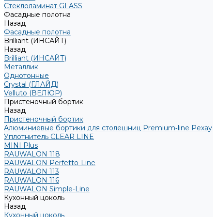
Стеклоламинат GLASS
Фасадные полотна
Назад
Фасадные полотна
Brilliant (ИНСАЙТ)
Назад
Brilliant (ИНСАЙТ)
Металлик
Однотонные
Crystal (ГЛАЙД)
Velluto (ВЕЛЮР)
Пристеночный бортик
Назад
Пристеночный бортик
Алюминиевые бортики для столешниц Premium‑line Рехау
Уплотнитель CLEAR LINE
MINI Plus
RAUWALON 118
RAUWALON Perfetto-Line
RAUWALON 113
RAUWALON 116
RAUWALON Simple-Line
Кухонный цоколь
Назад
Кухонный цоколь