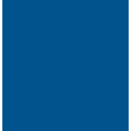
Elegant matt
LignaDecor
Döllken
Меламин
TECOLINE P-10 ECO
TECOLINE S
Готовые фасады на заказ
Готовые фасады INFINITY (FENIX)
Готовые фасады РЕХАУ
Aquarelle (АКВАРЕЛЬ)
Forest (КРОНА)
Volcano (ВУЛКАН)
Фасады из натурального шпона VENEER (НАТУРА)
Basic Plus (БЕЙСИК ПЛЮС)
Brilliant (ИНСАЙТ)
Velluto (ВЕЛЮР)
Crystal Uni (ГЛАЙД)
Готовые фасады CLEAF
Готовые фасады AGT SUPRAMAT
Готовые фасады SENOSAN
Глянцевые
Матовые
Стеклоламинат GLASS
Фасадные полотна