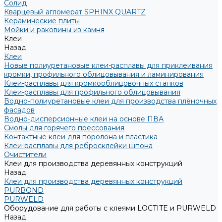
Солид
Кварцевый агломерат SPHINX QUARTZ
Керамические плиты
Мойки и раковины из камня
Клеи
Назад
Клеи
Новые полиуретановые клеи-расплавы для приклеивания
кромки, профильного облицовывания и ламинирования
Клеи-расплавы для кромкооблицовочных станков
Клеи-расплавы для профильного облицовывания
Водно-полиуретановые клеи для производства плёночных
фасадов
Водно-дисперсионные клеи на основе ПВА
Смолы для горячего прессования
Контактные клеи для поролона и пластика
Клеи-расплавы для ребросклейки шпона
Очистители
Клеи для производства деревянных конструкций
Назад
Клеи для производства деревянных конструкций
PURBOND
PURWELD
Оборудование для работы с клеями LOCTITE и PURWELD
Назад