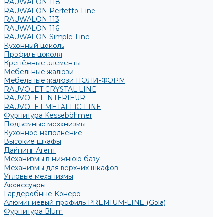
RAUWALON 118
RAUWALON Perfetto-Line
RAUWALON 113
RAUWALON 116
RAUWALON Simple-Line
Кухонный цоколь
Профиль цоколя
Крепёжные элементы
Мебельные жалюзи
Мебельные жалюзи ПОЛИ-ФОРМ
RAUVOLET CRYSTAL LINE
RAUVOLET INTERIEUR
RAUVOLET METALLIC-LINE
Фурнитура Kesseböhmer
Подъемные механизмы
Кухонное наполнение
Высокие шкафы
Дайнинг Агент
Механизмы в нижнюю базу
Механизмы для верхних шкафов
Угловые механизмы
Аксессуары
Гардеробные Конеро
Алюминиевый профиль PREMIUM-LINE (Gola)
Фурнитура Blum