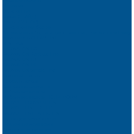
Brilliant (ИНСАЙТ)
Металлик
Однотонные
Crystal (ГЛАЙД)
Velluto (ВЕЛЮР)
Пристеночный бортик
Алюминиевые бортики для столешниц Premium‑line Рехау
Уплотнитель CLEAR LINE
MINI Plus
RAUWALON 118
RAUWALON Perfetto-Line
RAUWALON 113
RAUWALON 116
RAUWALON Simple-Line
Кухонный цоколь
Профиль цоколя
Крепёжные элементы
Мебельные жалюзи
Мебельные жалюзи ПОЛИ-ФОРМ
RAUVOLET CRYSTAL LINE
RAUVOLET INTERIEUR
RAUVOLET METALLIC-LINE
Фурнитура Kesseböhmer
Подъемные механизмы
Кухонное наполнение