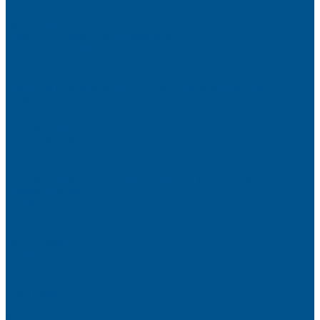
фасадов
Водно-дисперсионные клеи на основе ПВА
Смолы для горячего прессования
Контактные клеи для поролона и пластика
Клеи-расплавы для ребросклейки шпона
Очистители
Клеи для производства деревянных конструкций
PURBOND
PURWELD
Оборудование для работы с клеями LOCTITE и PURWELD
KLP, Словения
Клеи для постформинга
Клеи для фолдинга
Полиуретановые клеи-расплавы для стёкол и металла
Кромочные материалы
REHAU
Color
Decor
Mirror gloss
V-Nut
Magic 3D
Magic II
High gloss
Inspiration
Super high gloss