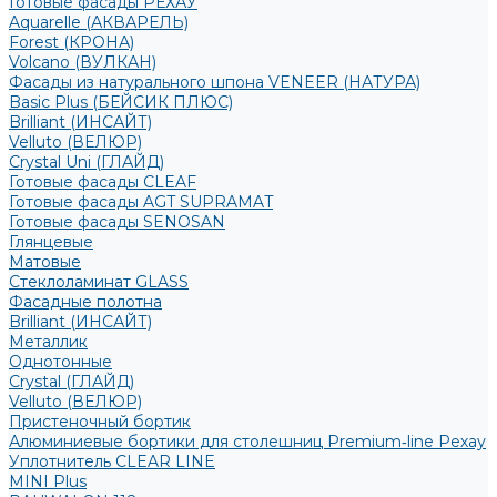
Готовые фасады РЕХАУ
Aquarelle (АКВАРЕЛЬ)
Forest (КРОНА)
Volcano (ВУЛКАН)
Фасады из натурального шпона VENEER (НАТУРА)
Basic Plus (БЕЙСИК ПЛЮС)
Brilliant (ИНСАЙТ)
Velluto (ВЕЛЮР)
Crystal Uni (ГЛАЙД)
Готовые фасады CLEAF
Готовые фасады AGT SUPRAMAT
Готовые фасады SENOSAN
Глянцевые
Матовые
Стеклоламинат GLASS
Фасадные полотна
Brilliant (ИНСАЙТ)
Металлик
Однотонные
Crystal (ГЛАЙД)
Velluto (ВЕЛЮР)
Пристеночный бортик
Алюминиевые бортики для столешниц Premium‑line Рехау
Уплотнитель CLEAR LINE
MINI Plus