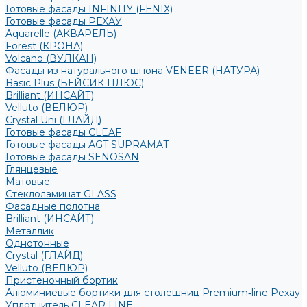
Готовые фасады INFINITY (FENIX)
Готовые фасады РЕХАУ
Aquarelle (АКВАРЕЛЬ)
Forest (КРОНА)
Volcano (ВУЛКАН)
Фасады из натурального шпона VENEER (НАТУРА)
Basic Plus (БЕЙСИК ПЛЮС)
Brilliant (ИНСАЙТ)
Velluto (ВЕЛЮР)
Crystal Uni (ГЛАЙД)
Готовые фасады CLEAF
Готовые фасады AGT SUPRAMAT
Готовые фасады SENOSAN
Глянцевые
Матовые
Стеклоламинат GLASS
Фасадные полотна
Brilliant (ИНСАЙТ)
Металлик
Однотонные
Crystal (ГЛАЙД)
Velluto (ВЕЛЮР)
Пристеночный бортик
Алюминиевые бортики для столешниц Premium‑line Рехау
Уплотнитель CLEAR LINE