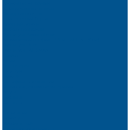
Кромочные материалы
Готовые фасады на заказ
Фасадные полотна
Пристеночный бортик
Кухонный цоколь
Мебельные жалюзи
Фурнитура Kesseböhmer
Алюминиевый профиль PREMIUM-LINE (Gola)
Фурнитура Blum
Фурнитура TALISMAN
Прайсы
Акции
Фотогалерея
Шоу-Рум
Помощь
Сертификаты и гарантии
Каталоги и рекламные материалы
Услуги
Доставка
Контакты
...
О компании
Новости
Миссия и цель
Мероприятия и проекты