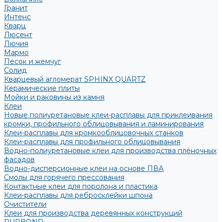
Гранит
Интенс
Кварц
Люсент
Лючия
Мармо
Песок и жемчуг
Солид
Кварцевый агломерат SPHINX QUARTZ
Керамические плиты
Мойки и раковины из камня
Клеи
Новые полиуретановые клеи-расплавы для приклеивания
кромки, профильного облицовывания и ламинирования
Клеи-расплавы для кромкооблицовочных станков
Клеи-расплавы для профильного облицовывания
Водно-полиуретановые клеи для производства плёночных
фасадов
Водно-дисперсионные клеи на основе ПВА
Смолы для горячего прессования
Контактные клеи для поролона и пластика
Клеи-расплавы для ребросклейки шпона
Очистители
Клеи для производства деревянных конструкций