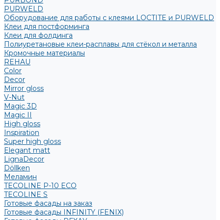
PURBOND
PURWELD
Оборудование для работы с клеями LOCTITE и PURWELD
Клеи для постформинга
Клеи для фолдинга
Полиуретановые клеи-расплавы для стёкол и металла
Кромочные материалы
REHAU
Color
Decor
Mirror gloss
V-Nut
Magic 3D
Magic II
High gloss
Inspiration
Super high gloss
Elegant matt
LignaDecor
Döllken
Меламин
TECOLINE P-10 ECO
TECOLINE S
Готовые фасады на заказ
Готовые фасады INFINITY (FENIX)