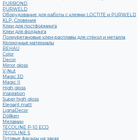
PURBOND
PURWELD
Оборудование для работы с клеями LOCTITE и PURWELD
KLP, Словения
Клеи для постформинга
Клеи для фолдинга
Полиуретановые клеи-расплавы для стёкол и металла
Кромочные материалы
REHAU
Color
Decor
Mirror gloss
V-Nut
Magic 3D
Magic II
High gloss
Inspiration
Super high gloss
Elegant matt
LignaDecor
Döllken
Меламин
TECOLINE P-10 ECO
TECOLINE S
Готовые фасады на заказ