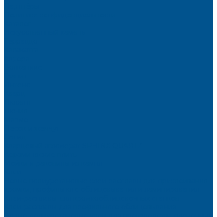
Партнёры
Политика конфиденциальности
Каталог
Искусственный камень
Терраццо
Калакатта
Аврора
Волканикс
Гранит
Интенс
Кварц
Люсент
Лючия
Мармо
Песок и жемчуг
Солид
Кварцевый агломерат SPHINX QUARTZ
Керамические плиты
Мойки и раковины из камня
Клеи
Новые полиуретановые клеи-расплавы для приклеивания
кромки, профильного облицовывания и ламинирования
Клеи-расплавы для кромкооблицовочных станков
Клеи-расплавы для профильного облицовывания
Водно-полиуретановые клеи для производства плёночных