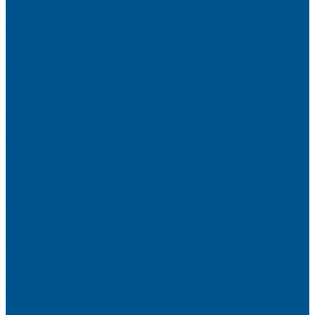
Высокие шкафы
Дайнинг Агент
Механизмы в нижнюю базу
Механизмы для верхних шкафов
Угловые механизмы
Аксессуары
Гардеробные Конеро
Алюминиевый профиль PREMIUM-LINE (Gola)
Фурнитура Blum
Мебельные петли
Подъемные механизмы AVENTOS
Направляющие
Системы выдвижения
Фурнитура TALISMAN
Аксессуары для ящиков
Кухонное наполнение
Направляющие
Петли и демпферы
Система выдвижных ящиков
Прайсы
Акции
Фотогалерея
Шоу-Рум
Помощь
Сертификаты и гарантии