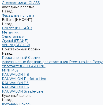
Стеклоламинат GLASS
Фасадные полотна
Назад
Фасадные полотна
Brilliant (ИНСАЙТ)
Назад
Brilliant (ИНСАЙТ)
Металлик
Однотонные
Crystal (ГЛАЙД)
Velluto (ВЕЛЮР)
Пристеночный бортик
Назад
Пристеночный бортик
Алюминиевые бортики для столешниц Premium‑line Рехау
Уплотнитель CLEAR LINE
MINI Plus
RAUWALON 118
RAUWALON Perfetto-Line
RAUWALON 113
RAUWALON 116
RAUWALON Simple-Line
Кухонный цоколь
Назад
Кухонный цоколь