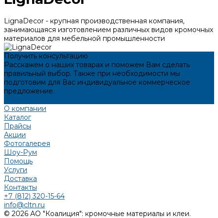
LignaDecor - крупная производственная компания,
занимающаяся изготовлением различных видов кромочных
материалов для мебельной промышленности
Получить консультацию
Расскажем о наших товарах и поможем Вам сделать
правильный выбор. Также при необходимости мы
подготовим для Вас индивидуальное коммерческое
предложение.
Получить консультацию
О компании
Каталог
Прайсы
Акции
Фотогалерея
Шоу-Рум
Помощь
Услуги
Доставка
Контакты
+7 (812) 320-15-64
info@cltn.ru
© 2026 АО "Коалиция": кромочные материалы и клеи.