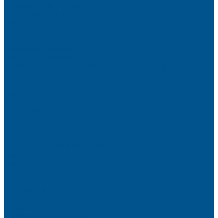
Кромочные материалы
Готовые фасады на заказ
Фасадные полотна
Пристеночный бортик
Кухонный цоколь
Мебельные жалюзи
Фурнитура Kesseböhmer
Алюминиевый профиль PREMIUM-LINE (Gola)
Фурнитура Blum
Фурнитура TALISMAN
Прайсы
Акции
Фотогалерея
Шоу-Рум
Помощь
Сертификаты и гарантии
Каталоги и рекламные материалы
Услуги
Доставка
Контакты
...
О компании
Новости
Миссия и цель
Мероприятия и проекты