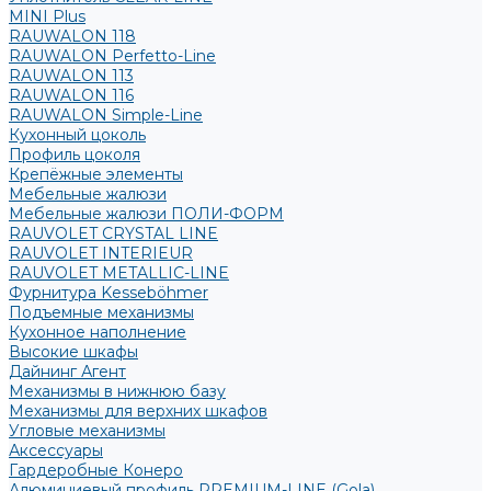
MINI Plus
RAUWALON 118
RAUWALON Perfetto-Line
RAUWALON 113
RAUWALON 116
RAUWALON Simple-Line
Кухонный цоколь
Профиль цоколя
Крепёжные элементы
Мебельные жалюзи
Мебельные жалюзи ПОЛИ-ФОРМ
RAUVOLET CRYSTAL LINE
RAUVOLET INTERIEUR
RAUVOLET METALLIC-LINE
Фурнитура Kesseböhmer
Подъемные механизмы
Кухонное наполнение
Высокие шкафы
Дайнинг Агент
Механизмы в нижнюю базу
Механизмы для верхних шкафов
Угловые механизмы
Аксессуары
Гардеробные Конеро
Алюминиевый профиль PREMIUM-LINE (Gola)