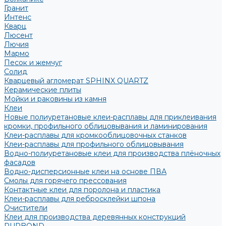
Гранит
Интенс
Кварц
Люсент
Лючия
Мармо
Песок и жемчуг
Солид
Кварцевый агломерат SPHINX QUARTZ
Керамические плиты
Мойки и раковины из камня
Клеи
Новые полиуретановые клеи-расплавы для приклеивания
кромки, профильного облицовывания и ламинирования
Клеи-расплавы для кромкооблицовочных станков
Клеи-расплавы для профильного облицовывания
Водно-полиуретановые клеи для производства плёночных
фасадов
Водно-дисперсионные клеи на основе ПВА
Смолы для горячего прессования
Контактные клеи для поролона и пластика
Клеи-расплавы для ребросклейки шпона
Очистители
Клеи для производства деревянных конструкций