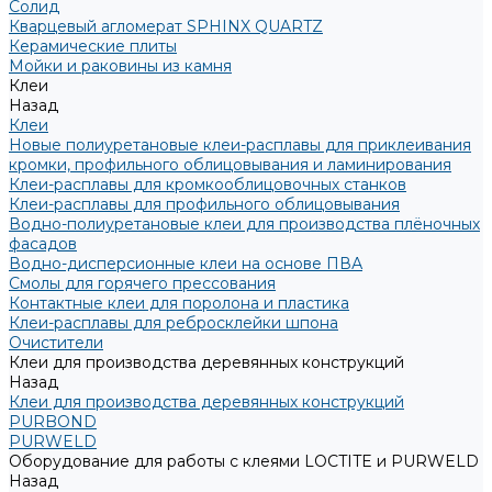
Солид
Кварцевый агломерат SPHINX QUARTZ
Керамические плиты
Мойки и раковины из камня
Клеи
Назад
Клеи
Новые полиуретановые клеи-расплавы для приклеивания
кромки, профильного облицовывания и ламинирования
Клеи-расплавы для кромкооблицовочных станков
Клеи-расплавы для профильного облицовывания
Водно-полиуретановые клеи для производства плёночных
фасадов
Водно-дисперсионные клеи на основе ПВА
Смолы для горячего прессования
Контактные клеи для поролона и пластика
Клеи-расплавы для ребросклейки шпона
Очистители
Клеи для производства деревянных конструкций
Назад
Клеи для производства деревянных конструкций
PURBOND
PURWELD
Оборудование для работы с клеями LOCTITE и PURWELD
Назад