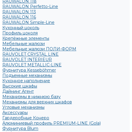
RAUWALON 118
RAUWALON Perfetto-Line
RAUWALON 113
RAUWALON 116
RAUWALON Simple-Line
Кухонный цоколь
Профиль цоколя
Крепёжные элементы
Мебельные жалюзи
Мебельные жалюзи ПОЛИ-ФОРМ
RAUVOLET CRYSTAL LINE
RAUVOLET INTERIEUR
RAUVOLET METALLIC-LINE
Фурнитура Kesseböhmer
Подъемные механизмы
Кухонное наполнение
Высокие шкафы
Дайнинг Агент
Механизмы в нижнюю базу
Механизмы для верхних шкафов
Угловые механизмы
Аксессуары
Гардеробные Конеро
Алюминиевый профиль PREMIUM-LINE (Gola)
Фурнитура Blum