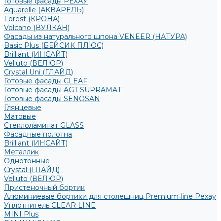
Готовые фасады РЕХАУ
Aquarelle (АКВАРЕЛЬ)
Forest (КРОНА)
Volcano (ВУЛКАН)
Фасады из натурального шпона VENEER (НАТУРА)
Basic Plus (БЕЙСИК ПЛЮС)
Brilliant (ИНСАЙТ)
Velluto (ВЕЛЮР)
Crystal Uni (ГЛАЙД)
Готовые фасады CLEAF
Готовые фасады AGT SUPRAMAT
Готовые фасады SENOSAN
Глянцевые
Матовые
Стеклоламинат GLASS
Фасадные полотна
Brilliant (ИНСАЙТ)
Металлик
Однотонные
Crystal (ГЛАЙД)
Velluto (ВЕЛЮР)
Пристеночный бортик
Алюминиевые бортики для столешниц Premium‑line Рехау
Уплотнитель CLEAR LINE
MINI Plus