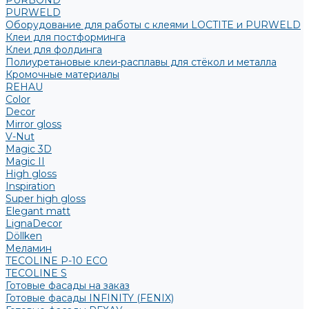
PURBOND
PURWELD
Оборудование для работы с клеями LOCTITE и PURWELD
Клеи для постформинга
Клеи для фолдинга
Полиуретановые клеи-расплавы для стёкол и металла
Кромочные материалы
REHAU
Color
Decor
Mirror gloss
V-Nut
Magic 3D
Magic II
High gloss
Inspiration
Super high gloss
Elegant matt
LignaDecor
Döllken
Меламин
TECOLINE P-10 ECO
TECOLINE S
Готовые фасады на заказ
Готовые фасады INFINITY (FENIX)