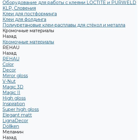
Оборудование для работы с клеями LOCTITE и PURWELD
KLP, Словения
Клеи для постформинга
Клеи для фолдинга
Полиуретановые клеи-расплавы для стёкол и металла
Кромочные материалы
Назад
Кромочные материалы
REHAU
Назад
REHAU
Color
Decor
Mirror gloss
V-Nut
Magic 3D
Magic II
High gloss
Inspiration
Super high gloss
Elegant matt
LignaDecor
Döllken
Меламин
Назад