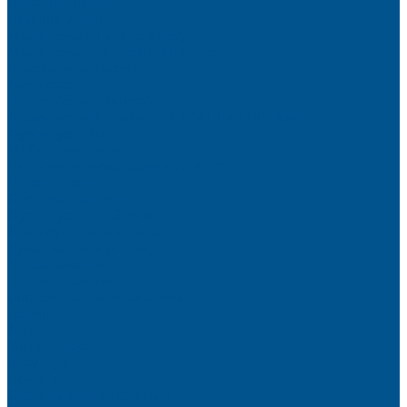
Высокие шкафы
Дайнинг Агент
Механизмы в нижнюю базу
Механизмы для верхних шкафов
Угловые механизмы
Аксессуары
Гардеробные Конеро
Алюминиевый профиль PREMIUM-LINE (Gola)
Фурнитура Blum
Мебельные петли
Подъемные механизмы AVENTOS
Направляющие
Системы выдвижения
Фурнитура TALISMAN
Аксессуары для ящиков
Кухонное наполнение
Направляющие
Петли и демпферы
Система выдвижных ящиков
Прайсы
Акции
Фотогалерея
Шоу-Рум
Помощь
Сертификаты и гарантии