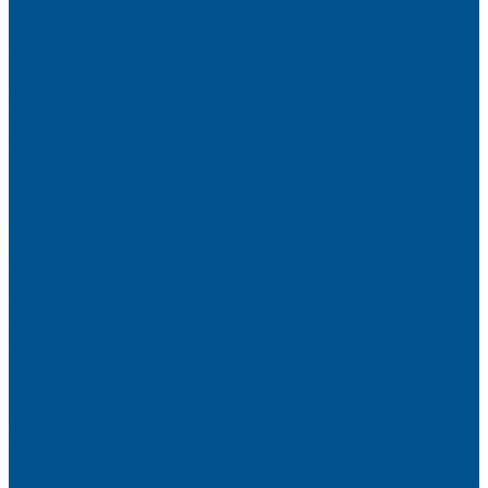
Партнёры
Политика конфиденциальности
Каталог
Искусственный камень
Терраццо
Калакатта
Аврора
Волканикс
Гранит
Интенс
Кварц
Люсент
Лючия
Мармо
Песок и жемчуг
Солид
Кварцевый агломерат SPHINX QUARTZ
Керамические плиты
Мойки и раковины из камня
Клеи
Новые полиуретановые клеи-расплавы для приклеивания
кромки, профильного облицовывания и ламинирования
Клеи-расплавы для кромкооблицовочных станков
Клеи-расплавы для профильного облицовывания
Водно-полиуретановые клеи для производства плёночных