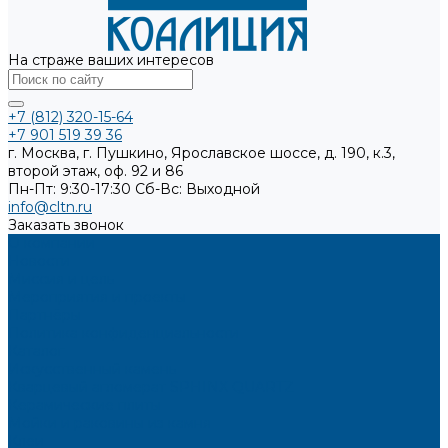
На страже ваших интересов
+7 (812) 320-15-64
+7 901 519 39 36
г. Москва, г. Пушкино, Ярославское шоссе, д. 190, к.3,
второй этаж, оф. 92 и 86
Пн-Пт: 9:30-17:30
Cб-Вс: Выходной
info@cltn.ru
Заказать звонок
О компании
Новости
Миссия и цель
Мероприятия и проекты
Партнёры
Политика конфиденциальности
Каталог
Искусственный камень
Кварцевый агломерат SPHINX QUARTZ
Керамические плиты
Мойки и раковины из камня
Клеи