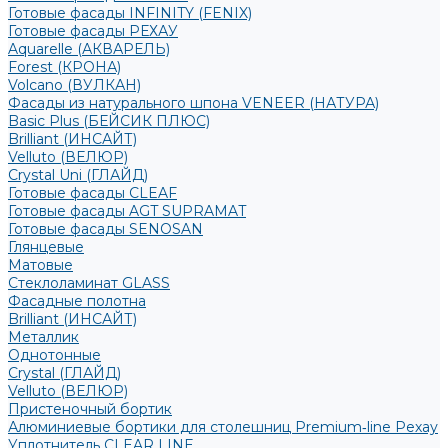
Готовые фасады INFINITY (FENIX)
Готовые фасады РЕХАУ
Aquarelle (АКВАРЕЛЬ)
Forest (КРОНА)
Volcano (ВУЛКАН)
Фасады из натурального шпона VENEER (НАТУРА)
Basic Plus (БЕЙСИК ПЛЮС)
Brilliant (ИНСАЙТ)
Velluto (ВЕЛЮР)
Crystal Uni (ГЛАЙД)
Готовые фасады CLEAF
Готовые фасады AGT SUPRAMAT
Готовые фасады SENOSAN
Глянцевые
Матовые
Стеклоламинат GLASS
Фасадные полотна
Brilliant (ИНСАЙТ)
Металлик
Однотонные
Crystal (ГЛАЙД)
Velluto (ВЕЛЮР)
Пристеночный бортик
Алюминиевые бортики для столешниц Premium‑line Рехау
Уплотнитель CLEAR LINE