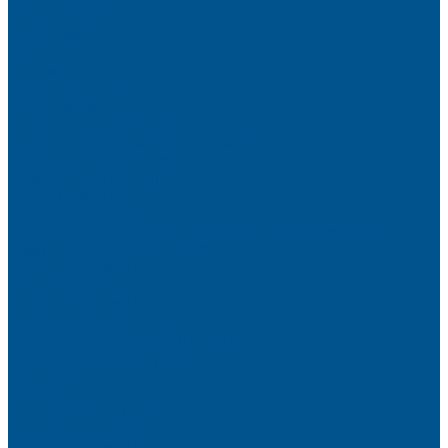
Elegant matt
LignaDecor
Döllken
Меламин
TECOLINE P-10 ECO
TECOLINE S
Готовые фасады на заказ
Готовые фасады INFINITY (FENIX)
Готовые фасады РЕХАУ
Aquarelle (АКВАРЕЛЬ)
Forest (КРОНА)
Volcano (ВУЛКАН)
Фасады из натурального шпона VENEER (НАТУРА)
Basic Plus (БЕЙСИК ПЛЮС)
Brilliant (ИНСАЙТ)
Velluto (ВЕЛЮР)
Crystal Uni (ГЛАЙД)
Готовые фасады CLEAF
Готовые фасады AGT SUPRAMAT
Готовые фасады SENOSAN
Глянцевые
Матовые
Стеклоламинат GLASS
Фасадные полотна