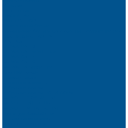
Brilliant (ИНСАЙТ)
Металлик
Однотонные
Crystal (ГЛАЙД)
Velluto (ВЕЛЮР)
Пристеночный бортик
Алюминиевые бортики для столешниц Premium‑line Рехау
Уплотнитель CLEAR LINE
MINI Plus
RAUWALON 118
RAUWALON Perfetto-Line
RAUWALON 113
RAUWALON 116
RAUWALON Simple-Line
Кухонный цоколь
Профиль цоколя
Крепёжные элементы
Мебельные жалюзи
Мебельные жалюзи ПОЛИ-ФОРМ
RAUVOLET CRYSTAL LINE
RAUVOLET INTERIEUR
RAUVOLET METALLIC-LINE
Фурнитура Kesseböhmer
Подъемные механизмы
Кухонное наполнение