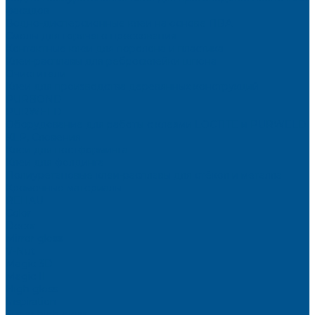
фасадов
Водно-дисперсионные клеи на основе ПВА
Смолы для горячего прессования
Контактные клеи для поролона и пластика
Клеи-расплавы для ребросклейки шпона
Очистители
Клеи для производства деревянных конструкций
PURBOND
PURWELD
Оборудование для работы с клеями LOCTITE и PURWELD
KLP, Словения
Клеи для постформинга
Клеи для фолдинга
Полиуретановые клеи-расплавы для стёкол и металла
Кромочные материалы
REHAU
Color
Decor
Mirror gloss
V-Nut
Magic 3D
Magic II
High gloss
Inspiration
Super high gloss