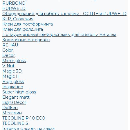
PURBOND
PURWELD
Оборудование для работы с клеями LOCTITE и PURWELD
KLP, Словения
Клеи для постформинга
Клеи для фолдинга
Полиуретановые клеи-расплавы для стёкол и металла
Кромочные материалы
REHAU
Color
Decor
Mirror gloss
V-Nut
Magic 3D
Magic II
High gloss
Inspiration
Super high gloss
Elegant matt
LignaDecor
Döllken
Меламин
TECOLINE P-10 ECO
TECOLINE S
Готовые фасады на заказ