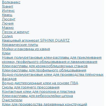
Волканикс
Гранит
Интенс
Кварц
Люсент
Лючия
Мармо
Песок и жемчуг
Солид
Кварцевый агломерат SPHINX QUARTZ
Керамические плиты
Мойки и раковины из камня
Клеи
Новые полиуретановые клеи-расплавы для приклеивания
кромки, профильного облицовывания и ламинирования
Клеи-расплавы для кромкооблицовочных станков
Клеи-расплавы для профильного облицовывания
Водно-полиуретановые клеи для производства плёночных
фасадов
Водно-дисперсионные клеи на основе ПВА
Смолы для горячего прессования
Контактные клеи для поролона и пластика
Клеи-расплавы для ребросклейки шпона
Очистители
Клеи для производства деревянных конструкций