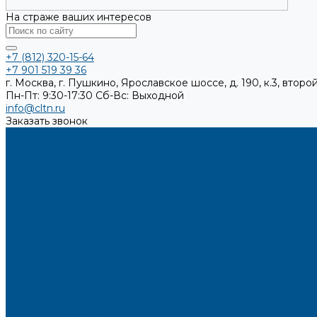
На страже ваших интересов
+7 (812) 320-15-64
+7 901 519 39 36
г. Москва, г. Пушкино, Ярославское шоссе, д. 190, к.3, второй
Пн-Пт: 9:30-17:30
Cб-Вс: Выходной
info@cltn.ru
Заказать звонок
О компании
Новости
Миссия и цель
Мероприятия и проекты
Партнёры
Политика конфиденциальности
Каталог
Искусственный камень
Кварцевый агломерат SPHINX QUARTZ
Керамические плиты
Мойки и раковины из камня
Клеи
Кромочные материалы
Готовые фасады на заказ
Фасадные полотна