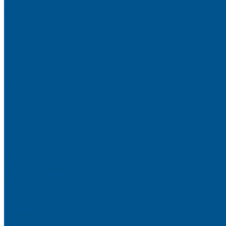
Пристеночный бортик
Алюминиевые бортики для столешниц Premium‑line Рехау
Уплотнитель CLEAR LINE
MINI Plus
RAUWALON 118
RAUWALON Perfetto-Line
RAUWALON 113
RAUWALON 116
RAUWALON Simple-Line
Кухонный цоколь
Профиль цоколя
Крепёжные элементы
Мебельные жалюзи
Мебельные жалюзи ПОЛИ-ФОРМ
RAUVOLET CRYSTAL LINE
RAUVOLET INTERIEUR
RAUVOLET METALLIC-LINE
Фурнитура Kesseböhmer
Подъемные механизмы
Кухонное наполнение
Высокие шкафы
Дайнинг Агент
Механизмы в нижнюю базу
Механизмы для верхних шкафов
Угловые механизмы