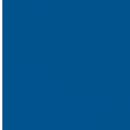
Искусственный камень
Терраццо
Калакатта
Аврора
Волканикс
Гранит
Интенс
Кварц
Люсент
Лючия
Мармо
Песок и жемчуг
Солид
Кварцевый агломерат SPHINX QUARTZ
Керамические плиты
Мойки и раковины из камня
Клеи
Новые полиуретановые клеи-расплавы для приклеивания к
Клеи-расплавы для кромкооблицовочных станков
Клеи-расплавы для профильного облицовывания
Водно-полиуретановые клеи для производства плёночных 
Водно-дисперсионные клеи на основе ПВА
Смолы для горячего прессования
Контактные клеи для поролона и пластика
Клеи-расплавы для ребросклейки шпона