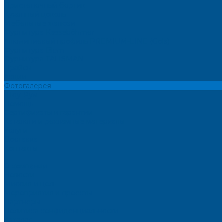
Пристеночный бортик
Кухонный цоколь
Мебельные жалюзи
Фурнитура Kesseböhmer
Алюминиевый профиль PREMIUM-LINE (Gola)
Фурнитура Blum
Фурнитура TALISMAN
Прайсы
Акции
Фотогалерея
Шоу-Рум
Помощь
Сертификаты и гарантии
Каталоги и рекламные материалы
Услуги
Доставка
Контакты
...
О компании
Новости
Миссия и цель
Мероприятия и проекты
Партнёры
Политика конфиденциальности
Каталог