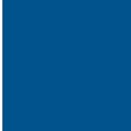
TECOLINE S
Готовые фасады на заказ
Готовые фасады INFINITY (FENIX)
Готовые фасады РЕХАУ
Aquarelle (АКВАРЕЛЬ)
Forest (КРОНА)
Volcano (ВУЛКАН)
Фасады из натурального шпона VENEER (НАТУРА)
Basic Plus (БЕЙСИК ПЛЮС)
Brilliant (ИНСАЙТ)
Velluto (ВЕЛЮР)
Crystal Uni (ГЛАЙД)
Готовые фасады CLEAF
Готовые фасады AGT SUPRAMAT
Готовые фасады SENOSAN
Глянцевые
Матовые
Стеклоламинат GLASS
Фасадные полотна
Brilliant (ИНСАЙТ)
Металлик
Однотонные
Crystal (ГЛАЙД)
Velluto (ВЕЛЮР)