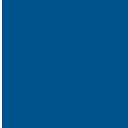
Очистители
Клеи для производства деревянных конструкций
PURBOND
PURWELD
Оборудование для работы с клеями LOCTITE и PURWELD
KLP, Словения
Клеи для постформинга
Клеи для фолдинга
Полиуретановые клеи-расплавы для стёкол и металла
Кромочные материалы
REHAU
Color
Decor
Mirror gloss
V-Nut
Magic 3D
Magic II
High gloss
Inspiration
Super high gloss
Elegant matt
LignaDecor
Döllken
Меламин
TECOLINE P-10 ECO