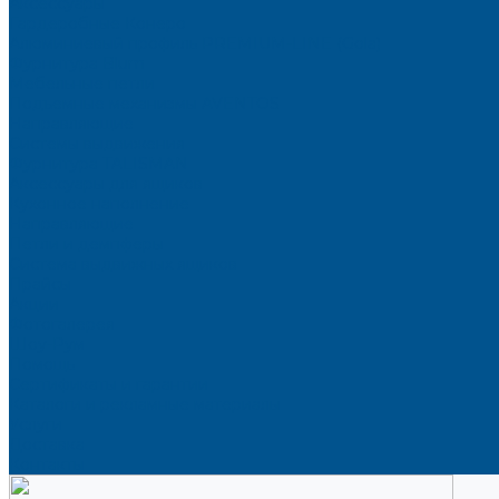
Аксессуары
Гардеробные Конеро
Алюминиевый профиль PREMIUM-LINE (Gola)
Фурнитура Blum
Мебельные петли
Подъемные механизмы AVENTOS
Направляющие
Системы выдвижения
Фурнитура TALISMAN
Аксессуары для ящиков
Кухонное наполнение
Направляющие
Петли и демпферы
Система выдвижных ящиков
Прайсы
Акции
Фотогалерея
Шоу-Рум
Помощь
Сертификаты и гарантии
Каталоги и рекламные материалы
Услуги
Доставка
Контакты