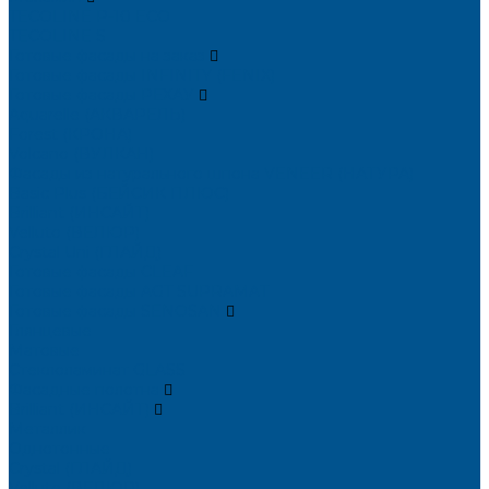
TECOLINE P-10 ECO
TECOLINE S
Готовые фасады на заказ
Готовые фасады INFINITY (FENIX)
Готовые фасады РЕХАУ
Aquarelle (АКВАРЕЛЬ)
Forest (КРОНА)
Volcano (ВУЛКАН)
Фасады из натурального шпона VENEER (НАТУРА)
Basic Plus (БЕЙСИК ПЛЮС)
Brilliant (ИНСАЙТ)
Velluto (ВЕЛЮР)
Crystal Uni (ГЛАЙД)
Готовые фасады CLEAF
Готовые фасады AGT SUPRAMAT
Готовые фасады SENOSAN
Глянцевые
Матовые
Стеклоламинат GLASS
Фасадные полотна
Brilliant (ИНСАЙТ)
Металлик
Однотонные
Crystal (ГЛАЙД)
Velluto (ВЕЛЮР)