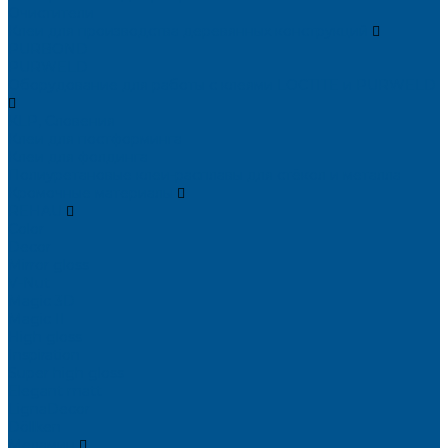
Очистители
Клеи для производства деревянных конструкций
PURBOND
PURWELD
Оборудование для работы с клеями LOCTITE и PURWELD
KLP, Словения
Клеи для постформинга
Клеи для фолдинга
Полиуретановые клеи-расплавы для стёкол и металла
Кромочные материалы
REHAU
Color
Decor
Mirror gloss
V-Nut
Magic 3D
Magic II
High gloss
Inspiration
Super high gloss
Elegant matt
LignaDecor
Döllken
Меламин