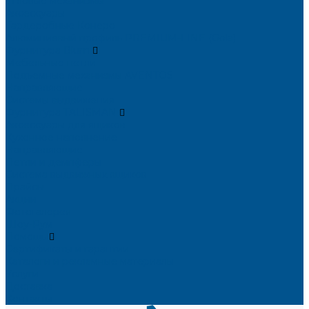
Угловые механизмы
Аксессуары
Гардеробные Конеро
Алюминиевый профиль PREMIUM-LINE (Gola)
Фурнитура Blum
Мебельные петли
Подъемные механизмы AVENTOS
Направляющие
Системы выдвижения
Фурнитура TALISMAN
Аксессуары для ящиков
Кухонное наполнение
Направляющие
Петли и демпферы
Система выдвижных ящиков
Прайсы
Акции
Фотогалерея
Шоу-Рум
Помощь
Сертификаты и гарантии
Каталоги и рекламные материалы
Услуги
Доставка
Контакты