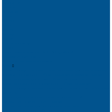
Калакатта
Аврора
Волканикс
Гранит
Интенс
Кварц
Люсент
Лючия
Мармо
Песок и жемчуг
Солид
Кварцевый агломерат SPHINX QUARTZ
Керамические плиты
Мойки и раковины из камня
Клеи
Новые полиуретановые клеи-расплавы для приклеивания
кромки, профильного облицовывания и ламинирования
Клеи-расплавы для кромкооблицовочных станков
Клеи-расплавы для профильного облицовывания
Водно-полиуретановые клеи для производства плёночных
фасадов
Водно-дисперсионные клеи на основе ПВА
Смолы для горячего прессования
Контактные клеи для поролона и пластика
Клеи-расплавы для ребросклейки шпона