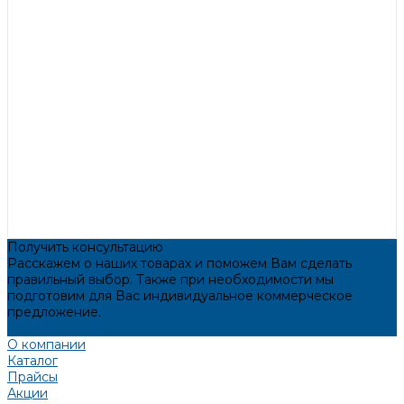
Получить консультацию
Расскажем о наших товарах и поможем Вам сделать
правильный выбор. Также при необходимости мы
подготовим для Вас индивидуальное коммерческое
предложение.
Получить консультацию
О компании
Каталог
Прайсы
Акции