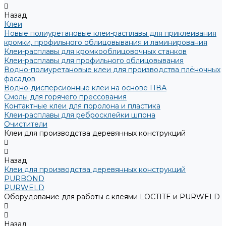
Назад
Клеи
Новые полиуретановые клеи-расплавы для приклеивания
кромки, профильного облицовывания и ламинирования
Клеи-расплавы для кромкооблицовочных станков
Клеи-расплавы для профильного облицовывания
Водно-полиуретановые клеи для производства плёночных
фасадов
Водно-дисперсионные клеи на основе ПВА
Смолы для горячего прессования
Контактные клеи для поролона и пластика
Клеи-расплавы для ребросклейки шпона
Очистители
Клеи для производства деревянных конструкций
Назад
Клеи для производства деревянных конструкций
PURBOND
PURWELD
Оборудование для работы с клеями LOCTITE и PURWELD
Назад