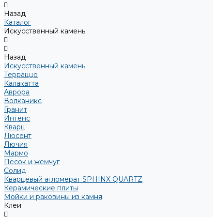
Назад
Каталог
Искусственный камень
Назад
Искусственный камень
Терраццо
Калакатта
Аврора
Волканикс
Гранит
Интенс
Кварц
Люсент
Лючия
Мармо
Песок и жемчуг
Солид
Кварцевый агломерат SPHINX QUARTZ
Керамические плиты
Мойки и раковины из камня
Клеи