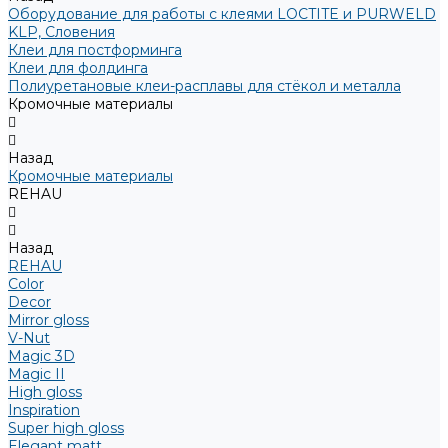
Оборудование для работы с клеями LOCTITE и PURWELD
KLP, Словения
Клеи для постформинга
Клеи для фолдинга
Полиуретановые клеи-расплавы для стёкол и металла
Кромочные материалы
Назад
Кромочные материалы
REHAU
Назад
REHAU
Color
Decor
Mirror gloss
V-Nut
Magic 3D
Magic II
High gloss
Inspiration
Super high gloss
Elegant matt