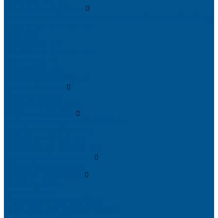
Пристеночный бортик
Алюминиевые бортики для столешниц Premium‑line Рехау
Уплотнитель CLEAR LINE
MINI Plus
RAUWALON 118
RAUWALON Perfetto-Line
RAUWALON 113
RAUWALON 116
RAUWALON Simple-Line
Кухонный цоколь
Профиль цоколя
Крепёжные элементы
Мебельные жалюзи
Мебельные жалюзи ПОЛИ-ФОРМ
RAUVOLET CRYSTAL LINE
RAUVOLET INTERIEUR
RAUVOLET METALLIC-LINE
Фурнитура Kesseböhmer
Подъемные механизмы
Кухонное наполнение
Высокие шкафы
Дайнинг Агент
Механизмы в нижнюю базу
Механизмы для верхних шкафов