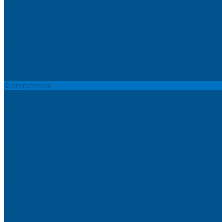
Пристеночный бортик
Кухонный цоколь
Мебельные жалюзи
Фурнитура Kesseböhmer
Алюминиевый профиль PREMIUM-LINE (Gola)
Фурнитура Blum
Фурнитура TALISMAN
Прайсы
Акции
Фотогалерея
Шоу-Рум
Помощь
Сертификаты и гарантии
Каталоги и рекламные материалы
Услуги
Доставка
Контакты
...
О компании
Новости
Миссия и цель
Мероприятия и проекты
Партнёры
Политика конфиденциальности
Каталог