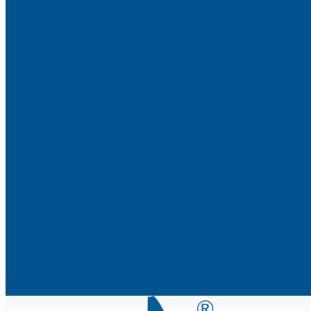
Аксессуары
Гардеробные Конеро
Алюминиевый профиль PREMIUM-LINE (Gola)
Фурнитура Blum
Мебельные петли
Подъемные механизмы AVENTOS
Направляющие
Системы выдвижения
Фурнитура TALISMAN
Аксессуары для ящиков
Кухонное наполнение
Направляющие
Петли и демпферы
Система выдвижных ящиков
Прайсы
Акции
Фотогалерея
Шоу-Рум
Помощь
Сертификаты и гарантии
Каталоги и рекламные материалы
Услуги
Доставка
Контакты