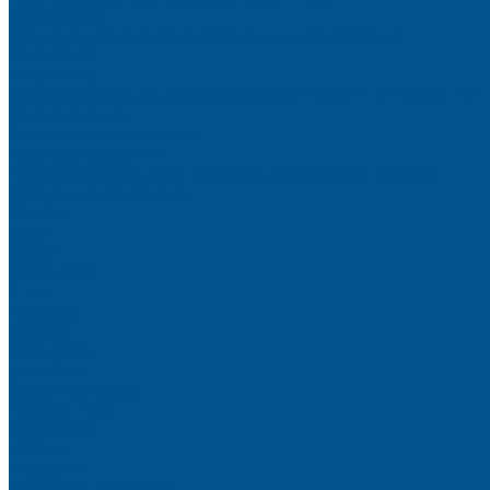
Очистители
Клеи для производства деревянных конструкций
PURBOND
PURWELD
Оборудование для работы с клеями LOCTITE и PURWELD
KLP, Словения
Клеи для постформинга
Клеи для фолдинга
Полиуретановые клеи-расплавы для стёкол и металла
Кромочные материалы
REHAU
Color
Decor
Mirror gloss
V-Nut
Magic 3D
Magic II
High gloss
Inspiration
Super high gloss
Elegant matt
LignaDecor
Döllken
Меламин
TECOLINE P-10 ECO