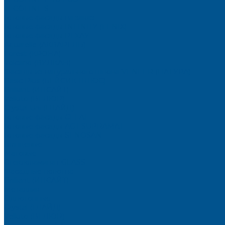
TECOLINE S
Готовые фасады на заказ
Готовые фасады INFINITY (FENIX)
Готовые фасады РЕХАУ
Aquarelle (АКВАРЕЛЬ)
Forest (КРОНА)
Volcano (ВУЛКАН)
Фасады из натурального шпона VENEER (НАТУРА)
Basic Plus (БЕЙСИК ПЛЮС)
Brilliant (ИНСАЙТ)
Velluto (ВЕЛЮР)
Crystal Uni (ГЛАЙД)
Готовые фасады CLEAF
Готовые фасады AGT SUPRAMAT
Готовые фасады SENOSAN
Глянцевые
Матовые
Стеклоламинат GLASS
Фасадные полотна
Brilliant (ИНСАЙТ)
Металлик
Однотонные
Crystal (ГЛАЙД)
Velluto (ВЕЛЮР)