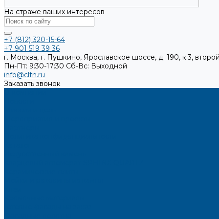
На страже ваших интересов
+7 (812) 320-15-64
+7 901 519 39 36
г. Москва, г. Пушкино, Ярославское шоссе, д. 190, к.3, второй
Пн-Пт: 9:30-17:30
Cб-Вс: Выходной
info@cltn.ru
Заказать звонок
О компании
Новости
Миссия и цель
Мероприятия и проекты
Партнёры
Политика конфиденциальности
Каталог
Искусственный камень
Кварцевый агломерат SPHINX QUARTZ
Керамические плиты
Мойки и раковины из камня
Клеи
Кромочные материалы
Готовые фасады на заказ
Фасадные полотна