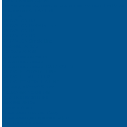
Пристеночный бортик
Алюминиевые бортики для столешниц Premium‑line Рехау
Уплотнитель CLEAR LINE
MINI Plus
RAUWALON 118
RAUWALON Perfetto-Line
RAUWALON 113
RAUWALON 116
RAUWALON Simple-Line
Кухонный цоколь
Профиль цоколя
Крепёжные элементы
Мебельные жалюзи
Мебельные жалюзи ПОЛИ-ФОРМ
RAUVOLET CRYSTAL LINE
RAUVOLET INTERIEUR
RAUVOLET METALLIC-LINE
Фурнитура Kesseböhmer
Подъемные механизмы
Кухонное наполнение
Высокие шкафы
Дайнинг Агент
Механизмы в нижнюю базу
Механизмы для верхних шкафов
Угловые механизмы