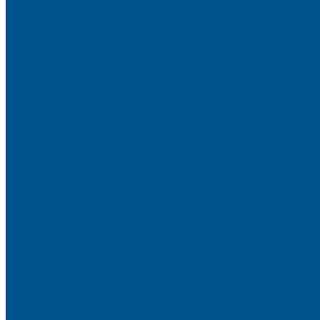
Искусственный камень
Терраццо
Калакатта
Аврора
Волканикс
Гранит
Интенс
Кварц
Люсент
Лючия
Мармо
Песок и жемчуг
Солид
Кварцевый агломерат SPHINX QUARTZ
Керамические плиты
Мойки и раковины из камня
Клеи
Новые полиуретановые клеи-расплавы для приклеивания к
Клеи-расплавы для кромкооблицовочных станков
Клеи-расплавы для профильного облицовывания
Водно-полиуретановые клеи для производства плёночных 
Водно-дисперсионные клеи на основе ПВА
Смолы для горячего прессования
Контактные клеи для поролона и пластика
Клеи-расплавы для ребросклейки шпона