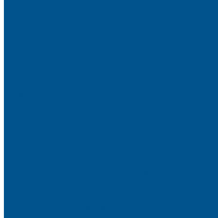
Искусственный камень
Терраццо
Калакатта
Аврора
Волканикс
Гранит
Интенс
Кварц
Люсент
Лючия
Мармо
Песок и жемчуг
Солид
Кварцевый агломерат SPHINX QUARTZ
Керамические плиты
Мойки и раковины из камня
Клеи
Новые полиуретановые клеи-расплавы для приклеивания к
Клеи-расплавы для кромкооблицовочных станков
Клеи-расплавы для профильного облицовывания
Водно-полиуретановые клеи для производства плёночных 
Водно-дисперсионные клеи на основе ПВА
Смолы для горячего прессования
Контактные клеи для поролона и пластика
Клеи-расплавы для ребросклейки шпона