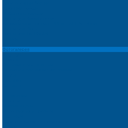
Пристеночный бортик
Кухонный цоколь
Мебельные жалюзи
Фурнитура Kesseböhmer
Алюминиевый профиль PREMIUM-LINE (Gola)
Фурнитура Blum
Фурнитура TALISMAN
Прайсы
Акции
Фотогалерея
Шоу-Рум
Помощь
Сертификаты и гарантии
Каталоги и рекламные материалы
Услуги
Доставка
Контакты
...
О компании
Новости
Миссия и цель
Мероприятия и проекты
Партнёры
Политика конфиденциальности
Каталог