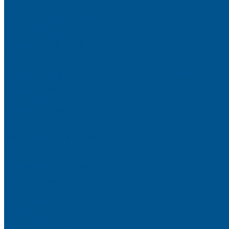
TECOLINE S
Готовые фасады на заказ
Готовые фасады INFINITY (FENIX)
Готовые фасады РЕХАУ
Aquarelle (АКВАРЕЛЬ)
Forest (КРОНА)
Volcano (ВУЛКАН)
Фасады из натурального шпона VENEER (НАТУРА)
Basic Plus (БЕЙСИК ПЛЮС)
Brilliant (ИНСАЙТ)
Velluto (ВЕЛЮР)
Crystal Uni (ГЛАЙД)
Готовые фасады CLEAF
Готовые фасады AGT SUPRAMAT
Готовые фасады SENOSAN
Глянцевые
Матовые
Стеклоламинат GLASS
Фасадные полотна
Brilliant (ИНСАЙТ)
Металлик
Однотонные
Crystal (ГЛАЙД)
Velluto (ВЕЛЮР)