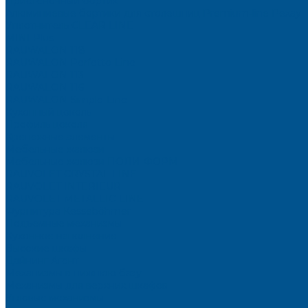
Пристеночный бортик
Алюминиевые бортики для столешниц Premium‑line Рехау
Уплотнитель CLEAR LINE
MINI Plus
RAUWALON 118
RAUWALON Perfetto-Line
RAUWALON 113
RAUWALON 116
RAUWALON Simple-Line
Кухонный цоколь
Профиль цоколя
Крепёжные элементы
Мебельные жалюзи
Мебельные жалюзи ПОЛИ-ФОРМ
RAUVOLET CRYSTAL LINE
RAUVOLET INTERIEUR
RAUVOLET METALLIC-LINE
Фурнитура Kesseböhmer
Подъемные механизмы
Кухонное наполнение
Высокие шкафы
Дайнинг Агент
Механизмы в нижнюю базу
Механизмы для верхних шкафов
Угловые механизмы