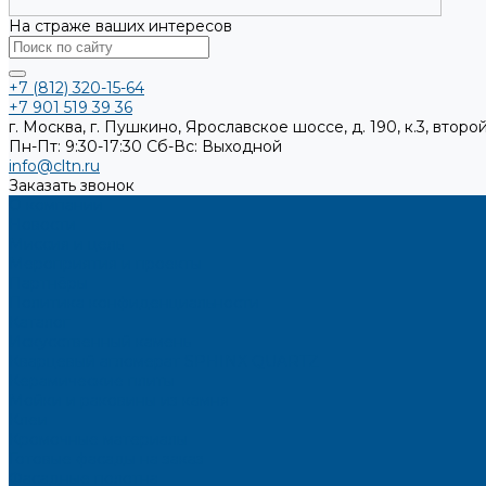
На страже ваших интересов
+7 (812) 320-15-64
+7 901 519 39 36
г. Москва, г. Пушкино, Ярославское шоссе, д. 190, к.3, второй
Пн-Пт: 9:30-17:30
Cб-Вс: Выходной
info@cltn.ru
Заказать звонок
О компании
Новости
Миссия и цель
Мероприятия и проекты
Партнёры
Политика конфиденциальности
Каталог
Искусственный камень
Кварцевый агломерат SPHINX QUARTZ
Керамические плиты
Мойки и раковины из камня
Клеи
Кромочные материалы
Готовые фасады на заказ
Фасадные полотна