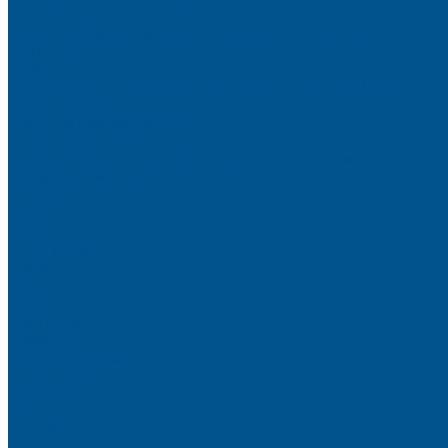
Очистители
Клеи для производства деревянных конструкций
PURBOND
PURWELD
Оборудование для работы с клеями LOCTITE и PURWELD
KLP, Словения
Клеи для постформинга
Клеи для фолдинга
Полиуретановые клеи-расплавы для стёкол и металла
Кромочные материалы
REHAU
Color
Decor
Mirror gloss
V-Nut
Magic 3D
Magic II
High gloss
Inspiration
Super high gloss
Elegant matt
LignaDecor
Döllken
Меламин
TECOLINE P-10 ECO