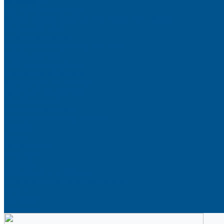
Аксессуары
Гардеробные Конеро
Алюминиевый профиль PREMIUM-LINE (Gola)
Фурнитура Blum
Мебельные петли
Подъемные механизмы AVENTOS
Направляющие
Системы выдвижения
Фурнитура TALISMAN
Аксессуары для ящиков
Кухонное наполнение
Направляющие
Петли и демпферы
Система выдвижных ящиков
Прайсы
Акции
Фотогалерея
Шоу-Рум
Помощь
Сертификаты и гарантии
Каталоги и рекламные материалы
Услуги
Доставка
Контакты