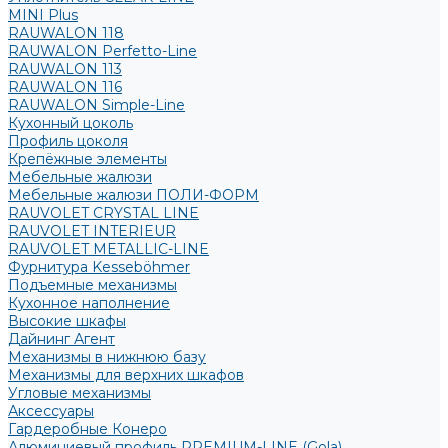
MINI Plus
RAUWALON 118
RAUWALON Perfetto-Line
RAUWALON 113
RAUWALON 116
RAUWALON Simple-Line
Кухонный цоколь
Профиль цоколя
Крепёжные элементы
Мебельные жалюзи
Мебельные жалюзи ПОЛИ-ФОРМ
RAUVOLET CRYSTAL LINE
RAUVOLET INTERIEUR
RAUVOLET METALLIC-LINE
Фурнитура Kesseböhmer
Подъемные механизмы
Кухонное наполнение
Высокие шкафы
Дайнинг Агент
Механизмы в нижнюю базу
Механизмы для верхних шкафов
Угловые механизмы
Аксессуары
Гардеробные Конеро
Алюминиевый профиль PREMIUM-LINE (Gola)