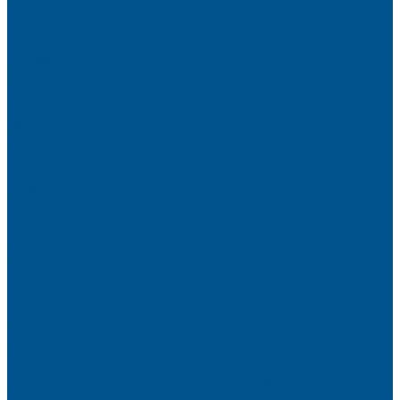
Партнёры
Политика конфиденциальности
Каталог
Искусственный камень
Терраццо
Калакатта
Аврора
Волканикс
Гранит
Интенс
Кварц
Люсент
Лючия
Мармо
Песок и жемчуг
Солид
Кварцевый агломерат SPHINX QUARTZ
Керамические плиты
Мойки и раковины из камня
Клеи
Новые полиуретановые клеи-расплавы для приклеивания
кромки, профильного облицовывания и ламинирования
Клеи-расплавы для кромкооблицовочных станков
Клеи-расплавы для профильного облицовывания
Водно-полиуретановые клеи для производства плёночных