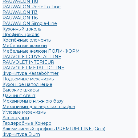
RAUWALON 118
RAUWALON Perfetto-Line
RAUWALON 113
RAUWALON 116
RAUWALON Simple-Line
Кухонный цоколь
Профиль цоколя
Крепёжные элементы
Мебельные жалюзи
Мебельные жалюзи ПОЛИ-ФОРМ
RAUVOLET CRYSTAL LINE
RAUVOLET INTERIEUR
RAUVOLET METALLIC-LINE
Фурнитура Kesseböhmer
Подъемные механизмы
Кухонное наполнение
Высокие шкафы
Дайнинг Агент
Механизмы в нижнюю базу
Механизмы для верхних шкафов
Угловые механизмы
Аксессуары
Гардеробные Конеро
Алюминиевый профиль PREMIUM-LINE (Gola)
Фурнитура Blum