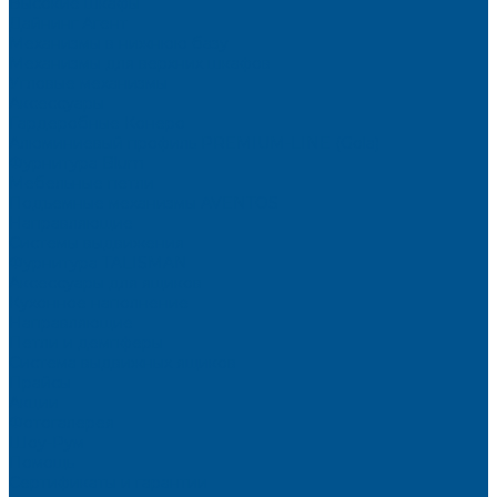
Высокие шкафы
Дайнинг Агент
Механизмы в нижнюю базу
Механизмы для верхних шкафов
Угловые механизмы
Аксессуары
Гардеробные Конеро
Алюминиевый профиль PREMIUM-LINE (Gola)
Фурнитура Blum
Мебельные петли
Подъемные механизмы AVENTOS
Направляющие
Системы выдвижения
Фурнитура TALISMAN
Аксессуары для ящиков
Кухонное наполнение
Направляющие
Петли и демпферы
Система выдвижных ящиков
Прайсы
Акции
Фотогалерея
Шоу-Рум
Помощь
Сертификаты и гарантии