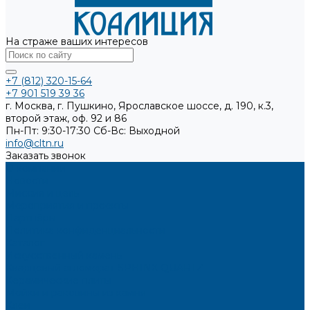
На страже ваших интересов
+7 (812) 320-15-64
+7 901 519 39 36
г. Москва, г. Пушкино, Ярославское шоссе, д. 190, к.3,
второй этаж, оф. 92 и 86
Пн-Пт: 9:30-17:30
Cб-Вс: Выходной
info@cltn.ru
Заказать звонок
О компании
Новости
Миссия и цель
Мероприятия и проекты
Партнёры
Политика конфиденциальности
Каталог
Искусственный камень
Кварцевый агломерат SPHINX QUARTZ
Керамические плиты
Мойки и раковины из камня
Клеи