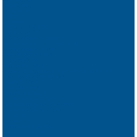
Elegant matt
LignaDecor
Döllken
Меламин
TECOLINE P-10 ECO
TECOLINE S
Готовые фасады на заказ
Готовые фасады INFINITY (FENIX)
Готовые фасады РЕХАУ
Aquarelle (АКВАРЕЛЬ)
Forest (КРОНА)
Volcano (ВУЛКАН)
Фасады из натурального шпона VENEER (НАТУРА)
Basic Plus (БЕЙСИК ПЛЮС)
Brilliant (ИНСАЙТ)
Velluto (ВЕЛЮР)
Crystal Uni (ГЛАЙД)
Готовые фасады CLEAF
Готовые фасады AGT SUPRAMAT
Готовые фасады SENOSAN
Глянцевые
Матовые
Стеклоламинат GLASS
Фасадные полотна