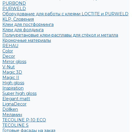
PURBOND
PURWELD
Оборудование для работы с клеями LOCTITE и PURWELD
KLP, Словения
Клеи для постформинга
Клеи для фолдинга
Полиуретановые клеи-расплавы для стёкол и металла
Кромочные материалы
REHAU
Color
Decor
Mirror gloss
V-Nut
Magic 3D
Magic II
High gloss
Inspiration
Super high gloss
Elegant matt
LignaDecor
Döllken
Меламин
TECOLINE P-10 ECO
TECOLINE S
Готовые фасады на заказ