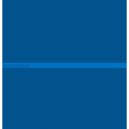
Кромочные материалы
Готовые фасады на заказ
Фасадные полотна
Пристеночный бортик
Кухонный цоколь
Мебельные жалюзи
Фурнитура Kesseböhmer
Алюминиевый профиль PREMIUM-LINE (Gola)
Фурнитура Blum
Фурнитура TALISMAN
Прайсы
Акции
Фотогалерея
Шоу-Рум
Помощь
Сертификаты и гарантии
Каталоги и рекламные материалы
Услуги
Доставка
Контакты
...
О компании
Новости
Миссия и цель
Мероприятия и проекты