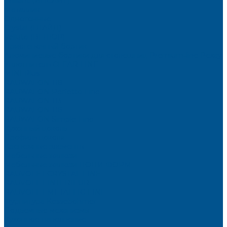
Brilliant (ИНСАЙТ)
Металлик
Однотонные
Crystal (ГЛАЙД)
Velluto (ВЕЛЮР)
Пристеночный бортик
Алюминиевые бортики для столешниц Premium‑line Рехау
Уплотнитель CLEAR LINE
MINI Plus
RAUWALON 118
RAUWALON Perfetto-Line
RAUWALON 113
RAUWALON 116
RAUWALON Simple-Line
Кухонный цоколь
Профиль цоколя
Крепёжные элементы
Мебельные жалюзи
Мебельные жалюзи ПОЛИ-ФОРМ
RAUVOLET CRYSTAL LINE
RAUVOLET INTERIEUR
RAUVOLET METALLIC-LINE
Фурнитура Kesseböhmer
Подъемные механизмы
Кухонное наполнение