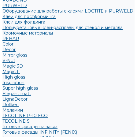
PURBOND
PURWELD
Оборудование для работы с клеями LOCTITE и PURWELD
Клеи для постформинга
Клеи для фолдинга
Полиуретановые клеи-расплавы для стёкол и металла
Кромочные материалы
REHAU
Color
Decor
Mirror gloss
V-Nut
Magic 3D
Magic II
High gloss
Inspiration
Super high gloss
Elegant matt
LignaDecor
Döllken
Меламин
TECOLINE P-10 ECO
TECOLINE S
Готовые фасады на заказ
Готовые фасады INFINITY (FENIX)