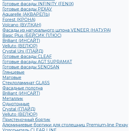
Готовые фасады INFINITY (FENIX)
Готовые фасады РЕХАУ
Aquarelle (АКВАРЕЛЬ)
Forest (КРОНА)
Volcano (ВУЛКАН)
Фасады из натурального шпона VENEER (НАТУРА)
Basic Plus (БЕЙСИК ПЛЮС)
Brilliant (ИНСАЙТ)
Velluto (ВЕЛЮР)
Crystal Uni (ГЛАЙД)
Готовые фасады CLEAF
Готовые фасады AGT SUPRAMAT
Готовые фасады SENOSAN
Глянцевые
Матовые
Стеклоламинат GLASS
Фасадные полотна
Brilliant (ИНСАЙТ)
Металлик
Однотонные
Crystal (ГЛАЙД)
Velluto (ВЕЛЮР)
Пристеночный бортик
Алюминиевые бортики для столешниц Premium‑line Рехау
Уплотнитель CLEAR LINE