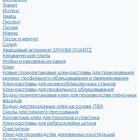
Гранит
Интенс
Кварц
Люсент
Лючия
Мармо
Песок и жемчуг
Солид
Кварцевый агломерат SPHINX QUARTZ
Керамические плиты
Мойки и раковины из камня
Клеи
Новые полиуретановые клеи-расплавы для приклеивания
кромки, профильного облицовывания и ламинирования
Клеи-расплавы для кромкооблицовочных станков
Клеи-расплавы для профильного облицовывания
Водно-полиуретановые клеи для производства плёночных
фасадов
Водно-дисперсионные клеи на основе ПВА
Смолы для горячего прессования
Контактные клеи для поролона и пластика
Клеи-расплавы для ребросклейки шпона
Очистители
Клеи для производства деревянных конструкций