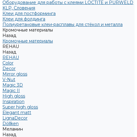
Оборудование для работы с клеями LOCTITE и PURWELD
KLP, Словения
Клеи для постформинга
Клеи для фолдинга
Полиуретановые клеи-расплавы для стёкол и металла
Кромочные материалы
Назад
Кромочные материалы
REHAU
Назад
REHAU
Color
Decor
Mirror gloss
V-Nut
Magic 3D
Magic II
High gloss
Inspiration
Super high gloss
Elegant matt
LignaDecor
Döllken
Меламин
Назад