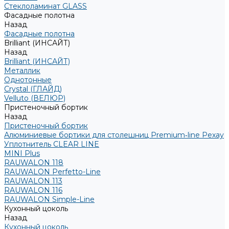
Стеклоламинат GLASS
Фасадные полотна
Назад
Фасадные полотна
Brilliant (ИНСАЙТ)
Назад
Brilliant (ИНСАЙТ)
Металлик
Однотонные
Crystal (ГЛАЙД)
Velluto (ВЕЛЮР)
Пристеночный бортик
Назад
Пристеночный бортик
Алюминиевые бортики для столешниц Premium‑line Рехау
Уплотнитель CLEAR LINE
MINI Plus
RAUWALON 118
RAUWALON Perfetto-Line
RAUWALON 113
RAUWALON 116
RAUWALON Simple-Line
Кухонный цоколь
Назад
Кухонный цоколь