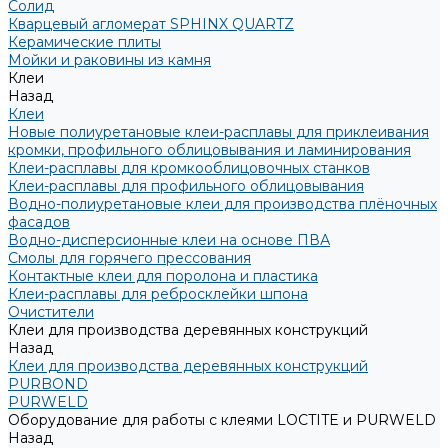
Солид
Кварцевый агломерат SPHINX QUARTZ
Керамические плиты
Мойки и раковины из камня
Клеи
Назад
Клеи
Новые полиуретановые клеи-расплавы для приклеивания
кромки, профильного облицовывания и ламинирования
Клеи-расплавы для кромкооблицовочных станков
Клеи-расплавы для профильного облицовывания
Водно-полиуретановые клеи для производства плёночных
фасадов
Водно-дисперсионные клеи на основе ПВА
Смолы для горячего прессования
Контактные клеи для поролона и пластика
Клеи-расплавы для ребросклейки шпона
Очистители
Клеи для производства деревянных конструкций
Назад
Клеи для производства деревянных конструкций
PURBOND
PURWELD
Оборудование для работы с клеями LOCTITE и PURWELD
Назад