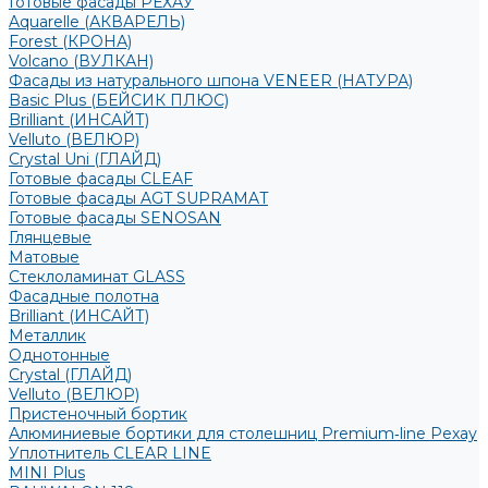
Готовые фасады РЕХАУ
Aquarelle (АКВАРЕЛЬ)
Forest (КРОНА)
Volcano (ВУЛКАН)
Фасады из натурального шпона VENEER (НАТУРА)
Basic Plus (БЕЙСИК ПЛЮС)
Brilliant (ИНСАЙТ)
Velluto (ВЕЛЮР)
Crystal Uni (ГЛАЙД)
Готовые фасады CLEAF
Готовые фасады AGT SUPRAMAT
Готовые фасады SENOSAN
Глянцевые
Матовые
Стеклоламинат GLASS
Фасадные полотна
Brilliant (ИНСАЙТ)
Металлик
Однотонные
Crystal (ГЛАЙД)
Velluto (ВЕЛЮР)
Пристеночный бортик
Алюминиевые бортики для столешниц Premium‑line Рехау
Уплотнитель CLEAR LINE
MINI Plus