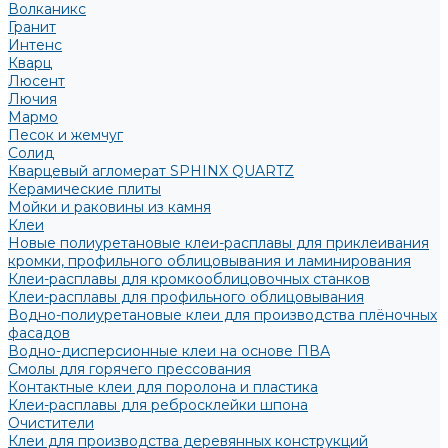
Волканикс
Гранит
Интенс
Кварц
Люсент
Лючия
Мармо
Песок и жемчуг
Солид
Кварцевый агломерат SPHINX QUARTZ
Керамические плиты
Мойки и раковины из камня
Клеи
Новые полиуретановые клеи-расплавы для приклеивания
кромки, профильного облицовывания и ламинирования
Клеи-расплавы для кромкооблицовочных станков
Клеи-расплавы для профильного облицовывания
Водно-полиуретановые клеи для производства плёночных
фасадов
Водно-дисперсионные клеи на основе ПВА
Смолы для горячего прессования
Контактные клеи для поролона и пластика
Клеи-расплавы для ребросклейки шпона
Очистители
Клеи для производства деревянных конструкций