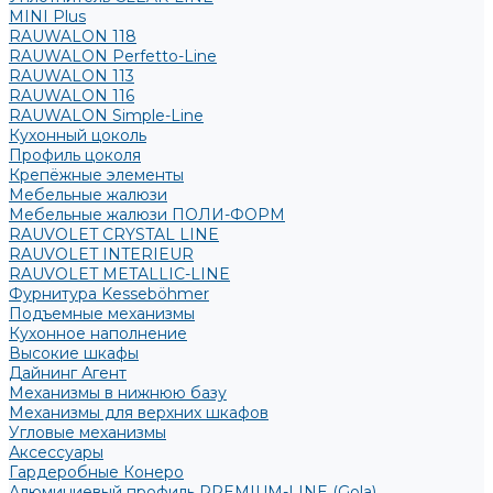
MINI Plus
RAUWALON 118
RAUWALON Perfetto-Line
RAUWALON 113
RAUWALON 116
RAUWALON Simple-Line
Кухонный цоколь
Профиль цоколя
Крепёжные элементы
Мебельные жалюзи
Мебельные жалюзи ПОЛИ-ФОРМ
RAUVOLET CRYSTAL LINE
RAUVOLET INTERIEUR
RAUVOLET METALLIC-LINE
Фурнитура Kesseböhmer
Подъемные механизмы
Кухонное наполнение
Высокие шкафы
Дайнинг Агент
Механизмы в нижнюю базу
Механизмы для верхних шкафов
Угловые механизмы
Аксессуары
Гардеробные Конеро
Алюминиевый профиль PREMIUM-LINE (Gola)