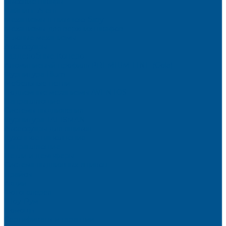
Высокие шкафы
Дайнинг Агент
Механизмы в нижнюю базу
Механизмы для верхних шкафов
Угловые механизмы
Аксессуары
Гардеробные Конеро
Алюминиевый профиль PREMIUM-LINE (Gola)
Фурнитура Blum
Мебельные петли
Подъемные механизмы AVENTOS
Направляющие
Системы выдвижения
Фурнитура TALISMAN
Аксессуары для ящиков
Кухонное наполнение
Направляющие
Петли и демпферы
Система выдвижных ящиков
Прайсы
Акции
Фотогалерея
Шоу-Рум
Помощь
Сертификаты и гарантии