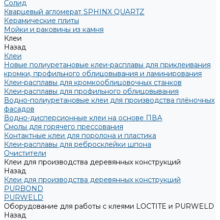
Солид
Кварцевый агломерат SPHINX QUARTZ
Керамические плиты
Мойки и раковины из камня
Клеи
Назад
Клеи
Новые полиуретановые клеи-расплавы для приклеивания
кромки, профильного облицовывания и ламинирования
Клеи-расплавы для кромкооблицовочных станков
Клеи-расплавы для профильного облицовывания
Водно-полиуретановые клеи для производства плёночных
фасадов
Водно-дисперсионные клеи на основе ПВА
Смолы для горячего прессования
Контактные клеи для поролона и пластика
Клеи-расплавы для ребросклейки шпона
Очистители
Клеи для производства деревянных конструкций
Назад
Клеи для производства деревянных конструкций
PURBOND
PURWELD
Оборудование для работы с клеями LOCTITE и PURWELD
Назад