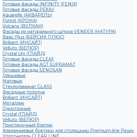
Готовые фасады INFINITY (FENIX)
Готовые фасады РЕХАУ
Aquarelle (АКВАРЕЛЬ)
Forest (КРОНА)
Volcano (ВУЛКАН)
Фасады из натурального шпона VENEER (НАТУРА)
Basic Plus (БЕЙСИК ПЛЮС)
Brilliant (ИНСАЙТ)
Velluto (ВЕЛЮР)
Crystal Uni (ГЛАЙД)
Готовые фасады CLEAF
Готовые фасады AGT SUPRAMAT
Готовые фасады SENOSAN
Глянцевые
Матовые
Стеклоламинат GLASS
Фасадные полотна
Brilliant (ИНСАЙТ)
Металлик
Однотонные
Crystal (ГЛАЙД)
Velluto (ВЕЛЮР)
Пристеночный бортик
Алюминиевые бортики для столешниц Premium‑line Рехау
Уплотнитель CLEAR LINE