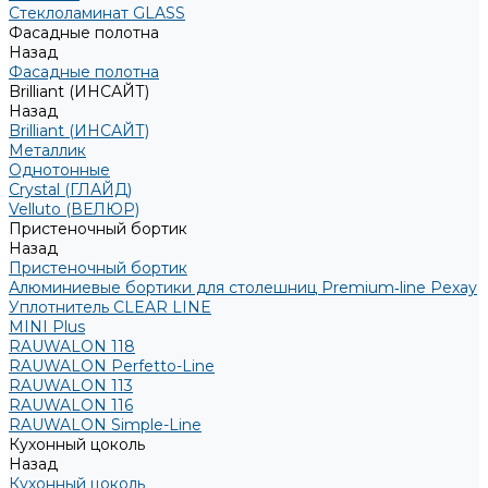
Стеклоламинат GLASS
Фасадные полотна
Назад
Фасадные полотна
Brilliant (ИНСАЙТ)
Назад
Brilliant (ИНСАЙТ)
Металлик
Однотонные
Crystal (ГЛАЙД)
Velluto (ВЕЛЮР)
Пристеночный бортик
Назад
Пристеночный бортик
Алюминиевые бортики для столешниц Premium‑line Рехау
Уплотнитель CLEAR LINE
MINI Plus
RAUWALON 118
RAUWALON Perfetto-Line
RAUWALON 113
RAUWALON 116
RAUWALON Simple-Line
Кухонный цоколь
Назад
Кухонный цоколь