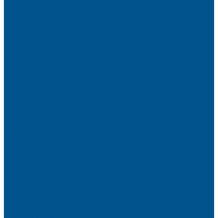
Elegant matt
LignaDecor
Döllken
Меламин
TECOLINE P-10 ECO
TECOLINE S
Готовые фасады на заказ
Готовые фасады INFINITY (FENIX)
Готовые фасады РЕХАУ
Aquarelle (АКВАРЕЛЬ)
Forest (КРОНА)
Volcano (ВУЛКАН)
Фасады из натурального шпона VENEER (НАТУРА)
Basic Plus (БЕЙСИК ПЛЮС)
Brilliant (ИНСАЙТ)
Velluto (ВЕЛЮР)
Crystal Uni (ГЛАЙД)
Готовые фасады CLEAF
Готовые фасады AGT SUPRAMAT
Готовые фасады SENOSAN
Глянцевые
Матовые
Стеклоламинат GLASS
Фасадные полотна