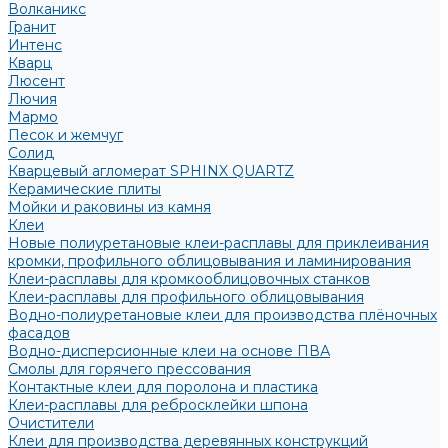
Волканикс
Гранит
Интенс
Кварц
Люсент
Лючия
Мармо
Песок и жемчуг
Солид
Кварцевый агломерат SPHINX QUARTZ
Керамические плиты
Мойки и раковины из камня
Клеи
Новые полиуретановые клеи-расплавы для приклеивания
кромки, профильного облицовывания и ламинирования
Клеи-расплавы для кромкооблицовочных станков
Клеи-расплавы для профильного облицовывания
Водно-полиуретановые клеи для производства плёночных
фасадов
Водно-дисперсионные клеи на основе ПВА
Смолы для горячего прессования
Контактные клеи для поролона и пластика
Клеи-расплавы для ребросклейки шпона
Очистители
Клеи для производства деревянных конструкций