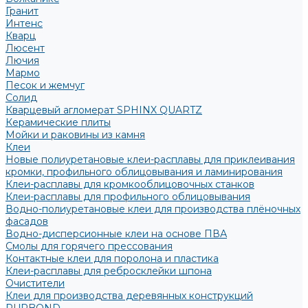
Гранит
Интенс
Кварц
Люсент
Лючия
Мармо
Песок и жемчуг
Солид
Кварцевый агломерат SPHINX QUARTZ
Керамические плиты
Мойки и раковины из камня
Клеи
Новые полиуретановые клеи-расплавы для приклеивания
кромки, профильного облицовывания и ламинирования
Клеи-расплавы для кромкооблицовочных станков
Клеи-расплавы для профильного облицовывания
Водно-полиуретановые клеи для производства плёночных
фасадов
Водно-дисперсионные клеи на основе ПВА
Смолы для горячего прессования
Контактные клеи для поролона и пластика
Клеи-расплавы для ребросклейки шпона
Очистители
Клеи для производства деревянных конструкций