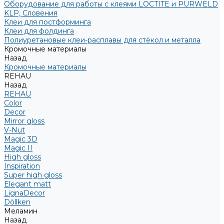
Оборудование для работы с клеями LOCTITE и PURWELD
KLP, Словения
Клеи для постформинга
Клеи для фолдинга
Полиуретановые клеи-расплавы для стёкол и металла
Кромочные материалы
Назад
Кромочные материалы
REHAU
Назад
REHAU
Color
Decor
Mirror gloss
V-Nut
Magic 3D
Magic II
High gloss
Inspiration
Super high gloss
Elegant matt
LignaDecor
Döllken
Меламин
Назад