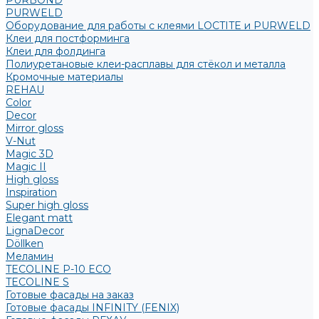
PURBOND
PURWELD
Оборудование для работы с клеями LOCTITE и PURWELD
Клеи для постформинга
Клеи для фолдинга
Полиуретановые клеи-расплавы для стёкол и металла
Кромочные материалы
REHAU
Color
Decor
Mirror gloss
V-Nut
Magic 3D
Magic II
High gloss
Inspiration
Super high gloss
Elegant matt
LignaDecor
Döllken
Меламин
TECOLINE P-10 ECO
TECOLINE S
Готовые фасады на заказ
Готовые фасады INFINITY (FENIX)