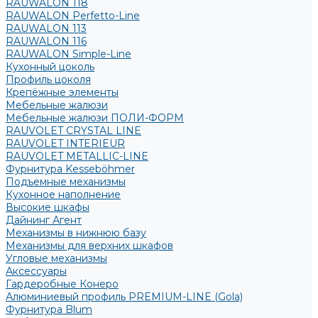
RAUWALON 118
RAUWALON Perfetto-Line
RAUWALON 113
RAUWALON 116
RAUWALON Simple-Line
Кухонный цоколь
Профиль цоколя
Крепёжные элементы
Мебельные жалюзи
Мебельные жалюзи ПОЛИ-ФОРМ
RAUVOLET CRYSTAL LINE
RAUVOLET INTERIEUR
RAUVOLET METALLIC-LINE
Фурнитура Kesseböhmer
Подъемные механизмы
Кухонное наполнение
Высокие шкафы
Дайнинг Агент
Механизмы в нижнюю базу
Механизмы для верхних шкафов
Угловые механизмы
Аксессуары
Гардеробные Конеро
Алюминиевый профиль PREMIUM-LINE (Gola)
Фурнитура Blum