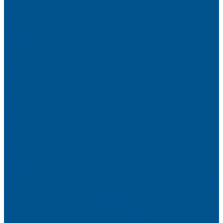
Партнёры
Политика конфиденциальности
Каталог
Искусственный камень
Терраццо
Калакатта
Аврора
Волканикс
Гранит
Интенс
Кварц
Люсент
Лючия
Мармо
Песок и жемчуг
Солид
Кварцевый агломерат SPHINX QUARTZ
Керамические плиты
Мойки и раковины из камня
Клеи
Новые полиуретановые клеи-расплавы для приклеивания
кромки, профильного облицовывания и ламинирования
Клеи-расплавы для кромкооблицовочных станков
Клеи-расплавы для профильного облицовывания
Водно-полиуретановые клеи для производства плёночных