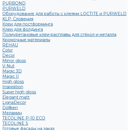
PURBOND
PURWELD
Оборудование для работы с клеями LOCTITE и PURWELD
KLP, Словения
Клеи для постформинга
Клеи для фолдинга
Полиуретановые клеи-расплавы для стёкол и металла
Кромочные материалы
REHAU
Color
Decor
Mirror gloss
V-Nut
Magic 3D
Magic II
High gloss
Inspiration
Super high gloss
Elegant matt
LignaDecor
Döllken
Меламин
TECOLINE P-10 ECO
TECOLINE S
Готовые фасады на заказ