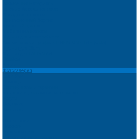
Кромочные материалы
Готовые фасады на заказ
Фасадные полотна
Пристеночный бортик
Кухонный цоколь
Мебельные жалюзи
Фурнитура Kesseböhmer
Алюминиевый профиль PREMIUM-LINE (Gola)
Фурнитура Blum
Фурнитура TALISMAN
Прайсы
Акции
Фотогалерея
Шоу-Рум
Помощь
Сертификаты и гарантии
Каталоги и рекламные материалы
Услуги
Доставка
Контакты
...
О компании
Новости
Миссия и цель
Мероприятия и проекты