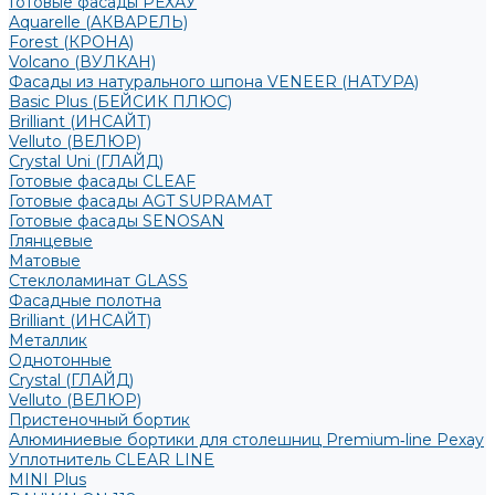
Готовые фасады РЕХАУ
Aquarelle (АКВАРЕЛЬ)
Forest (КРОНА)
Volcano (ВУЛКАН)
Фасады из натурального шпона VENEER (НАТУРА)
Basic Plus (БЕЙСИК ПЛЮС)
Brilliant (ИНСАЙТ)
Velluto (ВЕЛЮР)
Crystal Uni (ГЛАЙД)
Готовые фасады CLEAF
Готовые фасады AGT SUPRAMAT
Готовые фасады SENOSAN
Глянцевые
Матовые
Стеклоламинат GLASS
Фасадные полотна
Brilliant (ИНСАЙТ)
Металлик
Однотонные
Crystal (ГЛАЙД)
Velluto (ВЕЛЮР)
Пристеночный бортик
Алюминиевые бортики для столешниц Premium‑line Рехау
Уплотнитель CLEAR LINE
MINI Plus