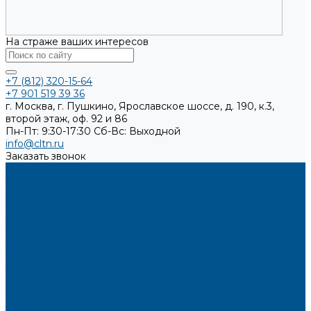
На страже ваших интересов
+7 (812) 320-15-64
+7 901 519 39 36
г. Москва, г. Пушкино, Ярославское шоссе, д. 190, к.3,
второй этаж, оф. 92 и 86
Пн-Пт: 9:30-17:30
Cб-Вс: Выходной
info@cltn.ru
Заказать звонок
О компании
Новости
Миссия и цель
Мероприятия и проекты
Партнёры
Политика конфиденциальности
Каталог
Искусственный камень
Кварцевый агломерат SPHINX QUARTZ
Керамические плиты
Мойки и раковины из камня
Клеи