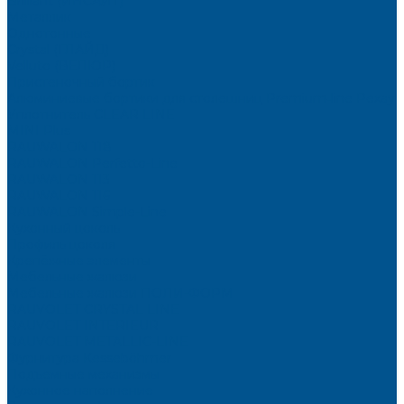
Brilliant (ИНСАЙТ)
Металлик
Однотонные
Crystal (ГЛАЙД)
Velluto (ВЕЛЮР)
Пристеночный бортик
Алюминиевые бортики для столешниц Premium‑line Рехау
Уплотнитель CLEAR LINE
MINI Plus
RAUWALON 118
RAUWALON Perfetto-Line
RAUWALON 113
RAUWALON 116
RAUWALON Simple-Line
Кухонный цоколь
Профиль цоколя
Крепёжные элементы
Мебельные жалюзи
Мебельные жалюзи ПОЛИ-ФОРМ
RAUVOLET CRYSTAL LINE
RAUVOLET INTERIEUR
RAUVOLET METALLIC-LINE
Фурнитура Kesseböhmer
Подъемные механизмы
Кухонное наполнение