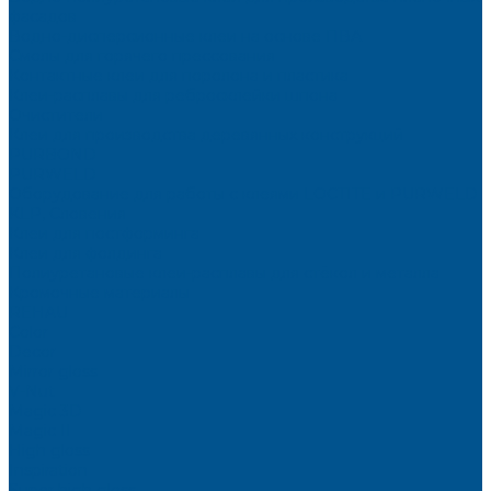
фасадов
Водно-дисперсионные клеи на основе ПВА
Смолы для горячего прессования
Контактные клеи для поролона и пластика
Клеи-расплавы для ребросклейки шпона
Очистители
Клеи для производства деревянных конструкций
PURBOND
PURWELD
Оборудование для работы с клеями LOCTITE и PURWELD
KLP, Словения
Клеи для постформинга
Клеи для фолдинга
Полиуретановые клеи-расплавы для стёкол и металла
Кромочные материалы
REHAU
Color
Decor
Mirror gloss
V-Nut
Magic 3D
Magic II
High gloss
Inspiration
Super high gloss