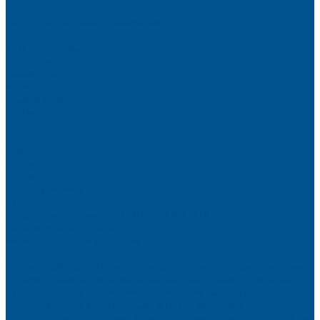
Партнёры
Политика конфиденциальности
Каталог
Искусственный камень
Терраццо
Калакатта
Аврора
Волканикс
Гранит
Интенс
Кварц
Люсент
Лючия
Мармо
Песок и жемчуг
Солид
Кварцевый агломерат SPHINX QUARTZ
Керамические плиты
Мойки и раковины из камня
Клеи
Новые полиуретановые клеи-расплавы для приклеивания
кромки, профильного облицовывания и ламинирования
Клеи-расплавы для кромкооблицовочных станков
Клеи-расплавы для профильного облицовывания
Водно-полиуретановые клеи для производства плёночных