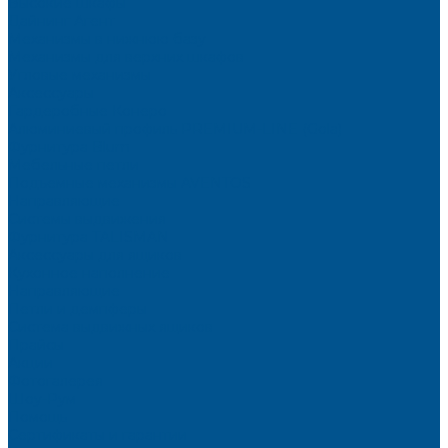
Высокие шкафы
Дайнинг Агент
Механизмы в нижнюю базу
Механизмы для верхних шкафов
Угловые механизмы
Аксессуары
Гардеробные Конеро
Алюминиевый профиль PREMIUM-LINE (Gola)
Фурнитура Blum
Мебельные петли
Подъемные механизмы AVENTOS
Направляющие
Системы выдвижения
Фурнитура TALISMAN
Аксессуары для ящиков
Кухонное наполнение
Направляющие
Петли и демпферы
Система выдвижных ящиков
Прайсы
Акции
Фотогалерея
Шоу-Рум
Помощь
Сертификаты и гарантии