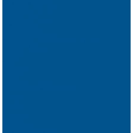
Кромочные материалы
Готовые фасады на заказ
Фасадные полотна
Пристеночный бортик
Кухонный цоколь
Мебельные жалюзи
Фурнитура Kesseböhmer
Алюминиевый профиль PREMIUM-LINE (Gola)
Фурнитура Blum
Фурнитура TALISMAN
Прайсы
Акции
Фотогалерея
Шоу-Рум
Помощь
Сертификаты и гарантии
Каталоги и рекламные материалы
Услуги
Доставка
Контакты
...
О компании
Новости
Миссия и цель
Мероприятия и проекты