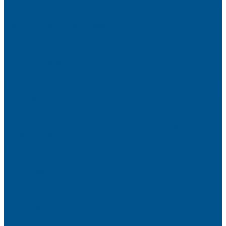
фасадов
Водно-дисперсионные клеи на основе ПВА
Смолы для горячего прессования
Контактные клеи для поролона и пластика
Клеи-расплавы для ребросклейки шпона
Очистители
Клеи для производства деревянных конструкций
PURBOND
PURWELD
Оборудование для работы с клеями LOCTITE и PURWELD
KLP, Словения
Клеи для постформинга
Клеи для фолдинга
Полиуретановые клеи-расплавы для стёкол и металла
Кромочные материалы
REHAU
Color
Decor
Mirror gloss
V-Nut
Magic 3D
Magic II
High gloss
Inspiration
Super high gloss