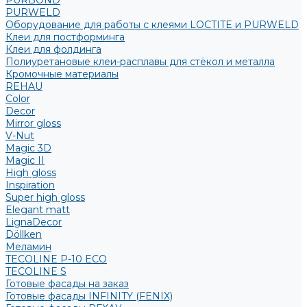
PURBOND
PURWELD
Оборудование для работы с клеями LOCTITE и PURWELD
Клеи для постформинга
Клеи для фолдинга
Полиуретановые клеи-расплавы для стёкол и металла
Кромочные материалы
REHAU
Color
Decor
Mirror gloss
V-Nut
Magic 3D
Magic II
High gloss
Inspiration
Super high gloss
Elegant matt
LignaDecor
Döllken
Меламин
TECOLINE P-10 ECO
TECOLINE S
Готовые фасады на заказ
Готовые фасады INFINITY (FENIX)