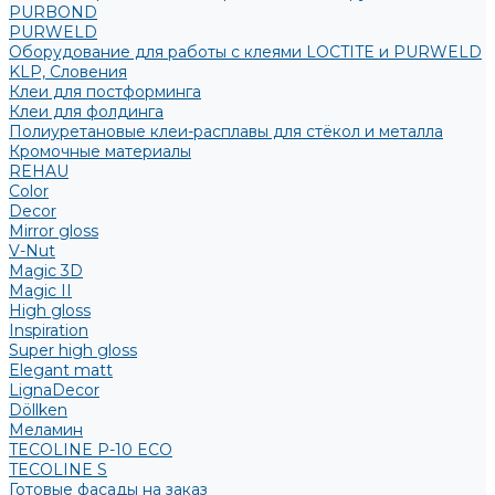
PURBOND
PURWELD
Оборудование для работы с клеями LOCTITE и PURWELD
KLP, Словения
Клеи для постформинга
Клеи для фолдинга
Полиуретановые клеи-расплавы для стёкол и металла
Кромочные материалы
REHAU
Color
Decor
Mirror gloss
V-Nut
Magic 3D
Magic II
High gloss
Inspiration
Super high gloss
Elegant matt
LignaDecor
Döllken
Меламин
TECOLINE P-10 ECO
TECOLINE S
Готовые фасады на заказ