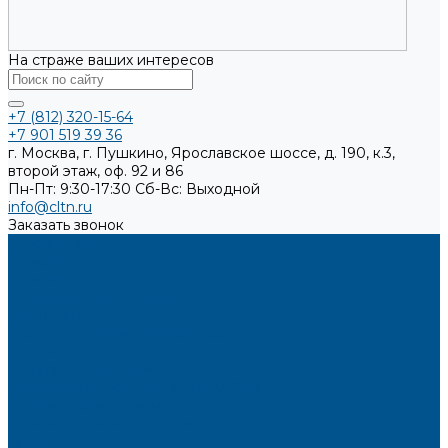
На страже ваших интересов
+7 (812) 320-15-64
+7 901 519 39 36
г. Москва, г. Пушкино, Ярославское шоссе, д. 190, к.3,
второй этаж, оф. 92 и 86
Пн-Пт: 9:30-17:30
Cб-Вс: Выходной
info@cltn.ru
Заказать звонок
О компании
Новости
Миссия и цель
Мероприятия и проекты
Партнёры
Политика конфиденциальности
Каталог
Искусственный камень
Кварцевый агломерат SPHINX QUARTZ
Керамические плиты
Мойки и раковины из камня
Клеи