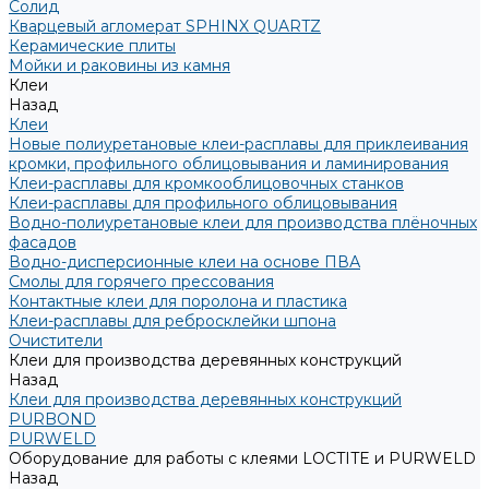
Солид
Кварцевый агломерат SPHINX QUARTZ
Керамические плиты
Мойки и раковины из камня
Клеи
Назад
Клеи
Новые полиуретановые клеи-расплавы для приклеивания
кромки, профильного облицовывания и ламинирования
Клеи-расплавы для кромкооблицовочных станков
Клеи-расплавы для профильного облицовывания
Водно-полиуретановые клеи для производства плёночных
фасадов
Водно-дисперсионные клеи на основе ПВА
Смолы для горячего прессования
Контактные клеи для поролона и пластика
Клеи-расплавы для ребросклейки шпона
Очистители
Клеи для производства деревянных конструкций
Назад
Клеи для производства деревянных конструкций
PURBOND
PURWELD
Оборудование для работы с клеями LOCTITE и PURWELD
Назад