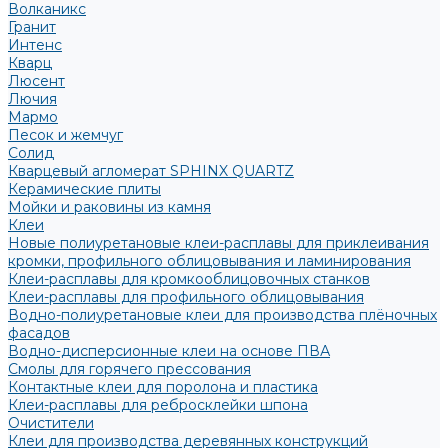
Волканикс
Гранит
Интенс
Кварц
Люсент
Лючия
Мармо
Песок и жемчуг
Солид
Кварцевый агломерат SPHINX QUARTZ
Керамические плиты
Мойки и раковины из камня
Клеи
Новые полиуретановые клеи-расплавы для приклеивания
кромки, профильного облицовывания и ламинирования
Клеи-расплавы для кромкооблицовочных станков
Клеи-расплавы для профильного облицовывания
Водно-полиуретановые клеи для производства плёночных
фасадов
Водно-дисперсионные клеи на основе ПВА
Смолы для горячего прессования
Контактные клеи для поролона и пластика
Клеи-расплавы для ребросклейки шпона
Очистители
Клеи для производства деревянных конструкций