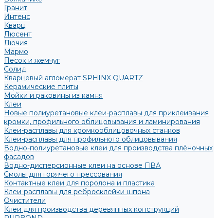
Гранит
Интенс
Кварц
Люсент
Лючия
Мармо
Песок и жемчуг
Солид
Кварцевый агломерат SPHINX QUARTZ
Керамические плиты
Мойки и раковины из камня
Клеи
Новые полиуретановые клеи-расплавы для приклеивания
кромки, профильного облицовывания и ламинирования
Клеи-расплавы для кромкооблицовочных станков
Клеи-расплавы для профильного облицовывания
Водно-полиуретановые клеи для производства плёночных
фасадов
Водно-дисперсионные клеи на основе ПВА
Смолы для горячего прессования
Контактные клеи для поролона и пластика
Клеи-расплавы для ребросклейки шпона
Очистители
Клеи для производства деревянных конструкций