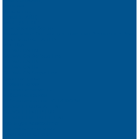
Brilliant (ИНСАЙТ)
Металлик
Однотонные
Crystal (ГЛАЙД)
Velluto (ВЕЛЮР)
Пристеночный бортик
Алюминиевые бортики для столешниц Premium‑line Рехау
Уплотнитель CLEAR LINE
MINI Plus
RAUWALON 118
RAUWALON Perfetto-Line
RAUWALON 113
RAUWALON 116
RAUWALON Simple-Line
Кухонный цоколь
Профиль цоколя
Крепёжные элементы
Мебельные жалюзи
Мебельные жалюзи ПОЛИ-ФОРМ
RAUVOLET CRYSTAL LINE
RAUVOLET INTERIEUR
RAUVOLET METALLIC-LINE
Фурнитура Kesseböhmer
Подъемные механизмы
Кухонное наполнение