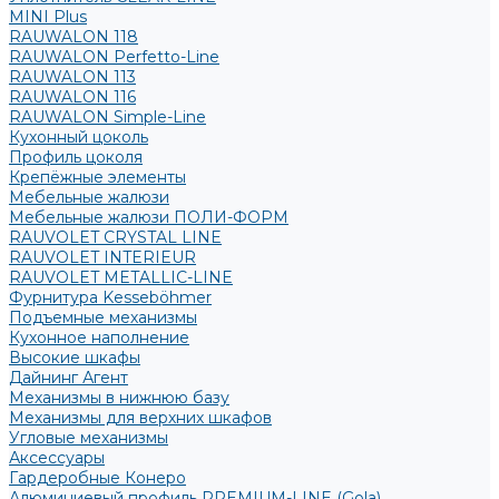
MINI Plus
RAUWALON 118
RAUWALON Perfetto-Line
RAUWALON 113
RAUWALON 116
RAUWALON Simple-Line
Кухонный цоколь
Профиль цоколя
Крепёжные элементы
Мебельные жалюзи
Мебельные жалюзи ПОЛИ-ФОРМ
RAUVOLET CRYSTAL LINE
RAUVOLET INTERIEUR
RAUVOLET METALLIC-LINE
Фурнитура Kesseböhmer
Подъемные механизмы
Кухонное наполнение
Высокие шкафы
Дайнинг Агент
Механизмы в нижнюю базу
Механизмы для верхних шкафов
Угловые механизмы
Аксессуары
Гардеробные Конеро
Алюминиевый профиль PREMIUM-LINE (Gola)