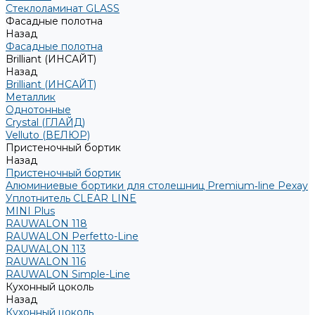
Стеклоламинат GLASS
Фасадные полотна
Назад
Фасадные полотна
Brilliant (ИНСАЙТ)
Назад
Brilliant (ИНСАЙТ)
Металлик
Однотонные
Crystal (ГЛАЙД)
Velluto (ВЕЛЮР)
Пристеночный бортик
Назад
Пристеночный бортик
Алюминиевые бортики для столешниц Premium‑line Рехау
Уплотнитель CLEAR LINE
MINI Plus
RAUWALON 118
RAUWALON Perfetto-Line
RAUWALON 113
RAUWALON 116
RAUWALON Simple-Line
Кухонный цоколь
Назад
Кухонный цоколь