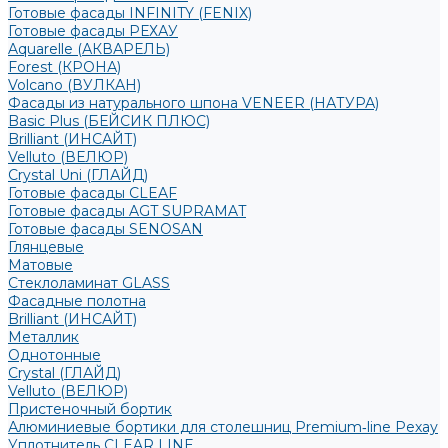
Готовые фасады INFINITY (FENIX)
Готовые фасады РЕХАУ
Aquarelle (АКВАРЕЛЬ)
Forest (КРОНА)
Volcano (ВУЛКАН)
Фасады из натурального шпона VENEER (НАТУРА)
Basic Plus (БЕЙСИК ПЛЮС)
Brilliant (ИНСАЙТ)
Velluto (ВЕЛЮР)
Crystal Uni (ГЛАЙД)
Готовые фасады CLEAF
Готовые фасады AGT SUPRAMAT
Готовые фасады SENOSAN
Глянцевые
Матовые
Стеклоламинат GLASS
Фасадные полотна
Brilliant (ИНСАЙТ)
Металлик
Однотонные
Crystal (ГЛАЙД)
Velluto (ВЕЛЮР)
Пристеночный бортик
Алюминиевые бортики для столешниц Premium‑line Рехау
Уплотнитель CLEAR LINE