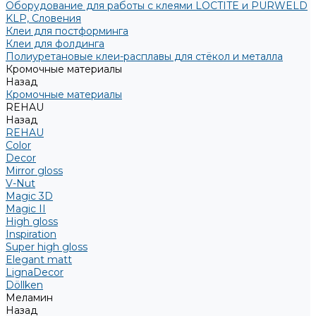
Оборудование для работы с клеями LOCTITE и PURWELD
KLP, Словения
Клеи для постформинга
Клеи для фолдинга
Полиуретановые клеи-расплавы для стёкол и металла
Кромочные материалы
Назад
Кромочные материалы
REHAU
Назад
REHAU
Color
Decor
Mirror gloss
V-Nut
Magic 3D
Magic II
High gloss
Inspiration
Super high gloss
Elegant matt
LignaDecor
Döllken
Меламин
Назад