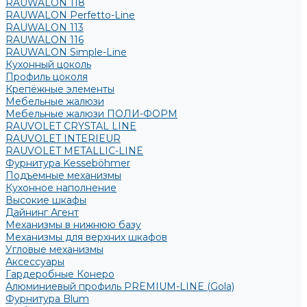
RAUWALON 118
RAUWALON Perfetto-Line
RAUWALON 113
RAUWALON 116
RAUWALON Simple-Line
Кухонный цоколь
Профиль цоколя
Крепёжные элементы
Мебельные жалюзи
Мебельные жалюзи ПОЛИ-ФОРМ
RAUVOLET CRYSTAL LINE
RAUVOLET INTERIEUR
RAUVOLET METALLIC-LINE
Фурнитура Kesseböhmer
Подъемные механизмы
Кухонное наполнение
Высокие шкафы
Дайнинг Агент
Механизмы в нижнюю базу
Механизмы для верхних шкафов
Угловые механизмы
Аксессуары
Гардеробные Конеро
Алюминиевый профиль PREMIUM-LINE (Gola)
Фурнитура Blum