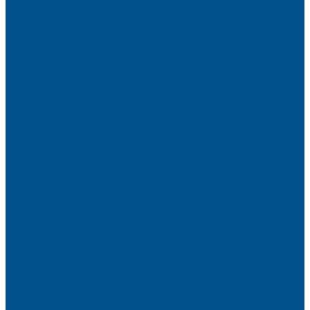
Elegant matt
LignaDecor
Döllken
Меламин
TECOLINE P-10 ECO
TECOLINE S
Готовые фасады на заказ
Готовые фасады INFINITY (FENIX)
Готовые фасады РЕХАУ
Aquarelle (АКВАРЕЛЬ)
Forest (КРОНА)
Volcano (ВУЛКАН)
Фасады из натурального шпона VENEER (НАТУРА)
Basic Plus (БЕЙСИК ПЛЮС)
Brilliant (ИНСАЙТ)
Velluto (ВЕЛЮР)
Crystal Uni (ГЛАЙД)
Готовые фасады CLEAF
Готовые фасады AGT SUPRAMAT
Готовые фасады SENOSAN
Глянцевые
Матовые
Стеклоламинат GLASS
Фасадные полотна