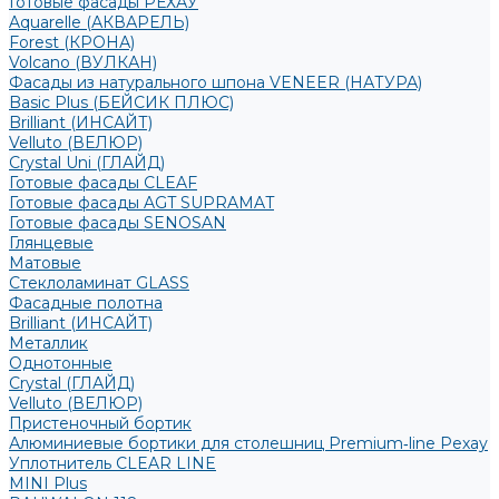
Готовые фасады РЕХАУ
Aquarelle (АКВАРЕЛЬ)
Forest (КРОНА)
Volcano (ВУЛКАН)
Фасады из натурального шпона VENEER (НАТУРА)
Basic Plus (БЕЙСИК ПЛЮС)
Brilliant (ИНСАЙТ)
Velluto (ВЕЛЮР)
Crystal Uni (ГЛАЙД)
Готовые фасады CLEAF
Готовые фасады AGT SUPRAMAT
Готовые фасады SENOSAN
Глянцевые
Матовые
Стеклоламинат GLASS
Фасадные полотна
Brilliant (ИНСАЙТ)
Металлик
Однотонные
Crystal (ГЛАЙД)
Velluto (ВЕЛЮР)
Пристеночный бортик
Алюминиевые бортики для столешниц Premium‑line Рехау
Уплотнитель CLEAR LINE
MINI Plus