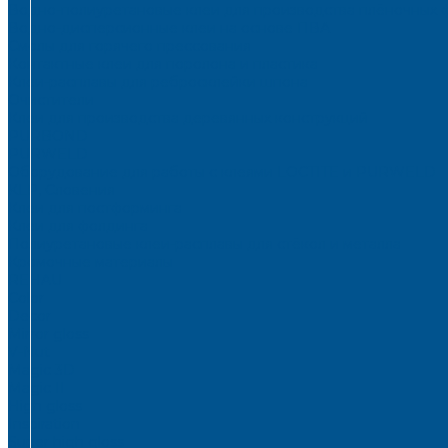
Водно-полиуретановые клеи для производства плёночных 
Водно-дисперсионные клеи на основе ПВА
Смолы для горячего прессования
Контактные клеи для поролона и пластика
Клеи-расплавы для ребросклейки шпона
Очистители
Клеи для производства деревянных конструкций
PURBOND
PURWELD
Оборудование для работы с клеями LOCTITE и PURWELD
KLP, Словения
Клеи для постформинга
Клеи для фолдинга
Полиуретановые клеи-расплавы для стёкол и металла
Кромочные материалы
REHAU
Color
Decor
Mirror gloss
V-Nut
Magic 3D
Magic II
High gloss
Inspiration
Super high gloss