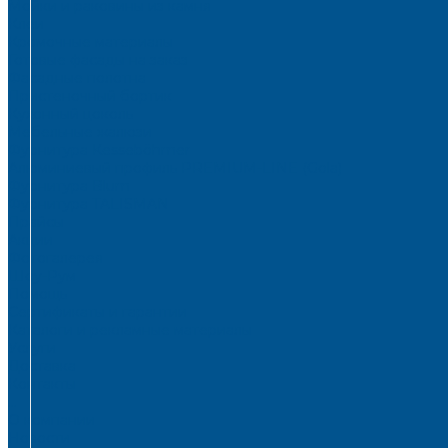
Мойки и раковины из камня
Клеи
Кромочные материалы
Готовые фасады на заказ
Фасадные полотна
Пристеночный бортик
Кухонный цоколь
Мебельные жалюзи
Фурнитура Kesseböhmer
Алюминиевый профиль PREMIUM-LINE (Gola)
Фурнитура Blum
Фурнитура TALISMAN
Прайсы
Акции
Фотогалерея
Шоу-Рум
Помощь
Сертификаты и гарантии
Каталоги и рекламные материалы
Услуги
Доставка
Контакты
...
О компании
Новости