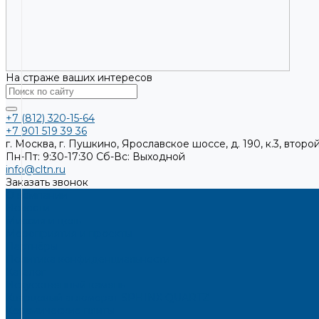
На страже ваших интересов
+7 (812) 320-15-64
+7 901 519 39 36
г. Москва, г. Пушкино, Ярославское шоссе, д. 190, к.3, второй
Пн-Пт: 9:30-17:30
Cб-Вс: Выходной
info@cltn.ru
Заказать звонок
О компании
Новости
Миссия и цель
Мероприятия и проекты
Партнёры
Политика конфиденциальности
Каталог
Искусственный камень
Кварцевый агломерат SPHINX QUARTZ
Керамические плиты