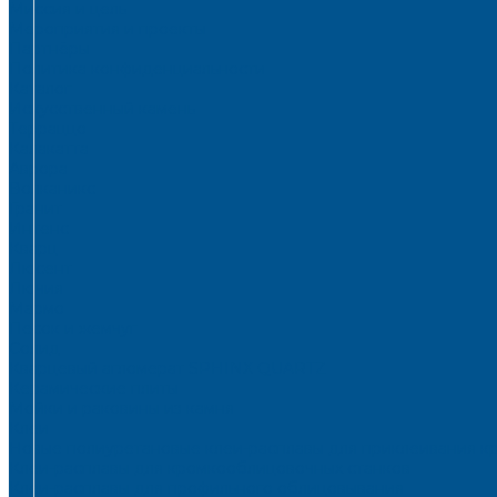
Миссия и цель
Мероприятия и проекты
Партнёры
Политика конфиденциальности
Каталог
Искусственный камень
Терраццо
Калакатта
Аврора
Волканикс
Гранит
Интенс
Кварц
Люсент
Лючия
Мармо
Песок и жемчуг
Солид
Кварцевый агломерат SPHINX QUARTZ
Керамические плиты
Мойки и раковины из камня
Клеи
Новые полиуретановые клеи-расплавы для приклеивания к
Клеи-расплавы для кромкооблицовочных станков
Клеи-расплавы для профильного облицовывания