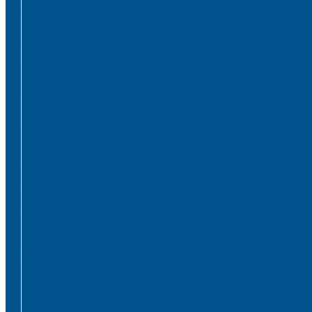
Дайнинг Агент
Механизмы в нижнюю базу
Механизмы для верхних шкафов
Угловые механизмы
Аксессуары
Гардеробные Конеро
Алюминиевый профиль PREMIUM-LINE (Gola)
Фурнитура Blum
Мебельные петли
Подъемные механизмы AVENTOS
Направляющие
Системы выдвижения
Фурнитура TALISMAN
Аксессуары для ящиков
Кухонное наполнение
Направляющие
Петли и демпферы
Система выдвижных ящиков
Прайсы
Акции
Фотогалерея
Шоу-Рум
Помощь
Сертификаты и гарантии