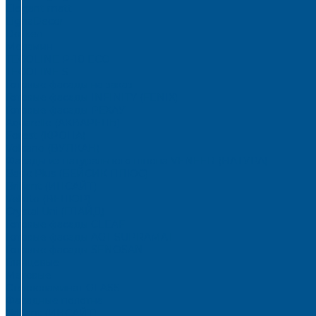
Elegant matt
LignaDecor
Döllken
Меламин
TECOLINE P-10 ECO
TECOLINE S
Готовые фасады на заказ
Готовые фасады INFINITY (FENIX)
Готовые фасады РЕХАУ
Aquarelle (АКВАРЕЛЬ)
Forest (КРОНА)
Volcano (ВУЛКАН)
Фасады из натурального шпона VENEER (НАТУРА)
Basic Plus (БЕЙСИК ПЛЮС)
Brilliant (ИНСАЙТ)
Velluto (ВЕЛЮР)
Crystal Uni (ГЛАЙД)
Готовые фасады CLEAF
Готовые фасады AGT SUPRAMAT
Готовые фасады SENOSAN
Глянцевые
Матовые
Стеклоламинат GLASS
Фасадные полотна
Brilliant (ИНСАЙТ)