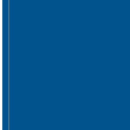
Металлик
Однотонные
Crystal (ГЛАЙД)
Velluto (ВЕЛЮР)
Пристеночный бортик
Алюминиевые бортики для столешниц Premium‑line Рехау
Уплотнитель CLEAR LINE
MINI Plus
RAUWALON 118
RAUWALON Perfetto-Line
RAUWALON 113
RAUWALON 116
RAUWALON Simple-Line
Кухонный цоколь
Профиль цоколя
Крепёжные элементы
Мебельные жалюзи
Мебельные жалюзи ПОЛИ-ФОРМ
RAUVOLET CRYSTAL LINE
RAUVOLET INTERIEUR
RAUVOLET METALLIC-LINE
Фурнитура Kesseböhmer
Подъемные механизмы
Кухонное наполнение
Высокие шкафы