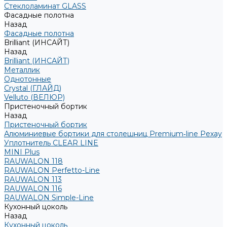
Стеклоламинат GLASS
Фасадные полотна
Назад
Фасадные полотна
Brilliant (ИНСАЙТ)
Назад
Brilliant (ИНСАЙТ)
Металлик
Однотонные
Crystal (ГЛАЙД)
Velluto (ВЕЛЮР)
Пристеночный бортик
Назад
Пристеночный бортик
Алюминиевые бортики для столешниц Premium‑line Рехау
Уплотнитель CLEAR LINE
MINI Plus
RAUWALON 118
RAUWALON Perfetto-Line
RAUWALON 113
RAUWALON 116
RAUWALON Simple-Line
Кухонный цоколь
Назад
Кухонный цоколь