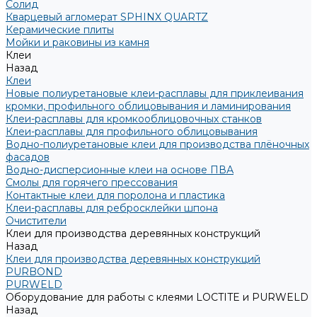
Солид
Кварцевый агломерат SPHINX QUARTZ
Керамические плиты
Мойки и раковины из камня
Клеи
Назад
Клеи
Новые полиуретановые клеи-расплавы для приклеивания
кромки, профильного облицовывания и ламинирования
Клеи-расплавы для кромкооблицовочных станков
Клеи-расплавы для профильного облицовывания
Водно-полиуретановые клеи для производства плёночных
фасадов
Водно-дисперсионные клеи на основе ПВА
Смолы для горячего прессования
Контактные клеи для поролона и пластика
Клеи-расплавы для ребросклейки шпона
Очистители
Клеи для производства деревянных конструкций
Назад
Клеи для производства деревянных конструкций
PURBOND
PURWELD
Оборудование для работы с клеями LOCTITE и PURWELD
Назад