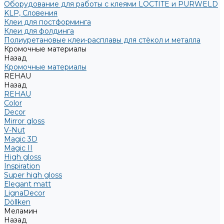
Оборудование для работы с клеями LOCTITE и PURWELD
KLP, Словения
Клеи для постформинга
Клеи для фолдинга
Полиуретановые клеи-расплавы для стёкол и металла
Кромочные материалы
Назад
Кромочные материалы
REHAU
Назад
REHAU
Color
Decor
Mirror gloss
V-Nut
Magic 3D
Magic II
High gloss
Inspiration
Super high gloss
Elegant matt
LignaDecor
Döllken
Меламин
Назад