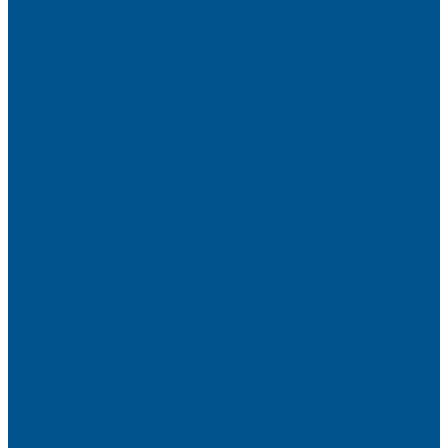
Партнёры
Политика конфиденциальности
Каталог
Искусственный камень
Терраццо
Калакатта
Аврора
Волканикс
Гранит
Интенс
Кварц
Люсент
Лючия
Мармо
Песок и жемчуг
Солид
Кварцевый агломерат SPHINX QUARTZ
Керамические плиты
Мойки и раковины из камня
Клеи
Новые полиуретановые клеи-расплавы для приклеивания
кромки, профильного облицовывания и ламинирования
Клеи-расплавы для кромкооблицовочных станков
Клеи-расплавы для профильного облицовывания
Водно-полиуретановые клеи для производства плёночных