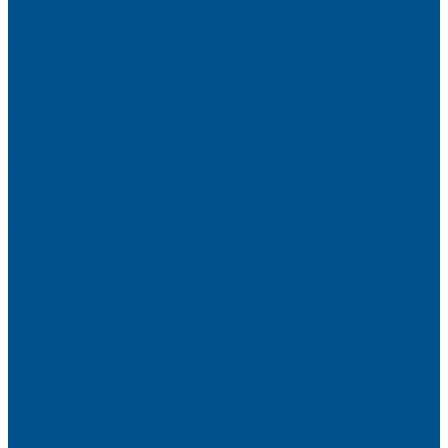
Кромочные материалы
Готовые фасады на заказ
Фасадные полотна
Пристеночный бортик
Кухонный цоколь
Мебельные жалюзи
Фурнитура Kesseböhmer
Алюминиевый профиль PREMIUM-LINE (Gola)
Фурнитура Blum
Фурнитура TALISMAN
Прайсы
Акции
Фотогалерея
Шоу-Рум
Помощь
Сертификаты и гарантии
Каталоги и рекламные материалы
Услуги
Доставка
Контакты
...
О компании
Новости
Миссия и цель
Мероприятия и проекты