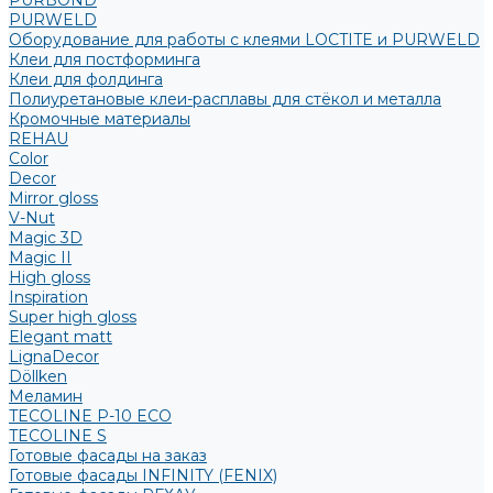
PURBOND
PURWELD
Оборудование для работы с клеями LOCTITE и PURWELD
Клеи для постформинга
Клеи для фолдинга
Полиуретановые клеи-расплавы для стёкол и металла
Кромочные материалы
REHAU
Color
Decor
Mirror gloss
V-Nut
Magic 3D
Magic II
High gloss
Inspiration
Super high gloss
Elegant matt
LignaDecor
Döllken
Меламин
TECOLINE P-10 ECO
TECOLINE S
Готовые фасады на заказ
Готовые фасады INFINITY (FENIX)