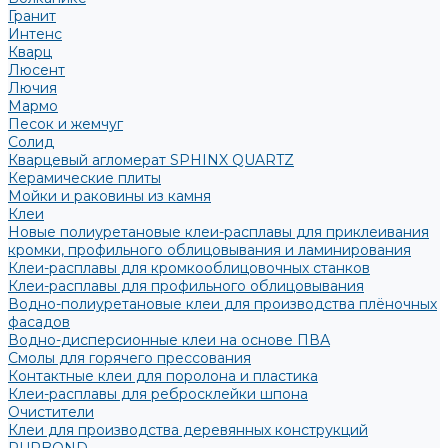
Гранит
Интенс
Кварц
Люсент
Лючия
Мармо
Песок и жемчуг
Солид
Кварцевый агломерат SPHINX QUARTZ
Керамические плиты
Мойки и раковины из камня
Клеи
Новые полиуретановые клеи-расплавы для приклеивания
кромки, профильного облицовывания и ламинирования
Клеи-расплавы для кромкооблицовочных станков
Клеи-расплавы для профильного облицовывания
Водно-полиуретановые клеи для производства плёночных
фасадов
Водно-дисперсионные клеи на основе ПВА
Смолы для горячего прессования
Контактные клеи для поролона и пластика
Клеи-расплавы для ребросклейки шпона
Очистители
Клеи для производства деревянных конструкций