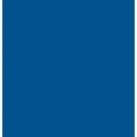
Elegant matt
LignaDecor
Döllken
Меламин
TECOLINE P-10 ECO
TECOLINE S
Готовые фасады на заказ
Готовые фасады INFINITY (FENIX)
Готовые фасады РЕХАУ
Aquarelle (АКВАРЕЛЬ)
Forest (КРОНА)
Volcano (ВУЛКАН)
Фасады из натурального шпона VENEER (НАТУРА)
Basic Plus (БЕЙСИК ПЛЮС)
Brilliant (ИНСАЙТ)
Velluto (ВЕЛЮР)
Crystal Uni (ГЛАЙД)
Готовые фасады CLEAF
Готовые фасады AGT SUPRAMAT
Готовые фасады SENOSAN
Глянцевые
Матовые
Стеклоламинат GLASS
Фасадные полотна