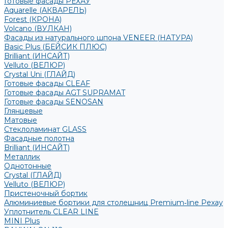
Готовые фасады РЕХАУ
Aquarelle (АКВАРЕЛЬ)
Forest (КРОНА)
Volcano (ВУЛКАН)
Фасады из натурального шпона VENEER (НАТУРА)
Basic Plus (БЕЙСИК ПЛЮС)
Brilliant (ИНСАЙТ)
Velluto (ВЕЛЮР)
Crystal Uni (ГЛАЙД)
Готовые фасады CLEAF
Готовые фасады AGT SUPRAMAT
Готовые фасады SENOSAN
Глянцевые
Матовые
Стеклоламинат GLASS
Фасадные полотна
Brilliant (ИНСАЙТ)
Металлик
Однотонные
Crystal (ГЛАЙД)
Velluto (ВЕЛЮР)
Пристеночный бортик
Алюминиевые бортики для столешниц Premium‑line Рехау
Уплотнитель CLEAR LINE
MINI Plus