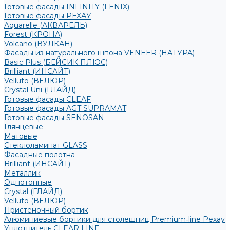
Готовые фасады INFINITY (FENIX)
Готовые фасады РЕХАУ
Aquarelle (АКВАРЕЛЬ)
Forest (КРОНА)
Volcano (ВУЛКАН)
Фасады из натурального шпона VENEER (НАТУРА)
Basic Plus (БЕЙСИК ПЛЮС)
Brilliant (ИНСАЙТ)
Velluto (ВЕЛЮР)
Crystal Uni (ГЛАЙД)
Готовые фасады CLEAF
Готовые фасады AGT SUPRAMAT
Готовые фасады SENOSAN
Глянцевые
Матовые
Стеклоламинат GLASS
Фасадные полотна
Brilliant (ИНСАЙТ)
Металлик
Однотонные
Crystal (ГЛАЙД)
Velluto (ВЕЛЮР)
Пристеночный бортик
Алюминиевые бортики для столешниц Premium‑line Рехау
Уплотнитель CLEAR LINE