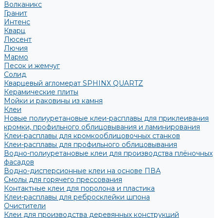
Волканикс
Гранит
Интенс
Кварц
Люсент
Лючия
Мармо
Песок и жемчуг
Солид
Кварцевый агломерат SPHINX QUARTZ
Керамические плиты
Мойки и раковины из камня
Клеи
Новые полиуретановые клеи-расплавы для приклеивания
кромки, профильного облицовывания и ламинирования
Клеи-расплавы для кромкооблицовочных станков
Клеи-расплавы для профильного облицовывания
Водно-полиуретановые клеи для производства плёночных
фасадов
Водно-дисперсионные клеи на основе ПВА
Смолы для горячего прессования
Контактные клеи для поролона и пластика
Клеи-расплавы для ребросклейки шпона
Очистители
Клеи для производства деревянных конструкций