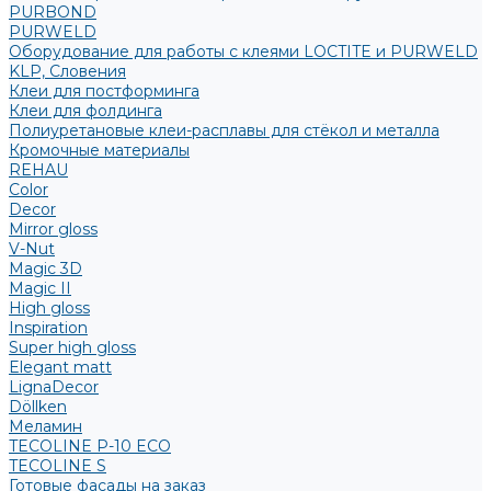
PURBOND
PURWELD
Оборудование для работы с клеями LOCTITE и PURWELD
KLP, Словения
Клеи для постформинга
Клеи для фолдинга
Полиуретановые клеи-расплавы для стёкол и металла
Кромочные материалы
REHAU
Color
Decor
Mirror gloss
V-Nut
Magic 3D
Magic II
High gloss
Inspiration
Super high gloss
Elegant matt
LignaDecor
Döllken
Меламин
TECOLINE P-10 ECO
TECOLINE S
Готовые фасады на заказ