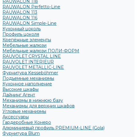
RAUWALON 118
RAUWALON Perfetto-Line
RAUWALON 113
RAUWALON 116
RAUWALON Simple-Line
Кухонный цоколь
Профиль цоколя
Крепёжные элементы
Мебельные жалюзи
Мебельные жалюзи ПОЛИ-ФОРМ
RAUVOLET CRYSTAL LINE
RAUVOLET INTERIEUR
RAUVOLET METALLIC-LINE
Фурнитура Kesseböhmer
Подъемные механизмы
Кухонное наполнение
Высокие шкафы
Дайнинг Агент
Механизмы в нижнюю базу
Механизмы для верхних шкафов
Угловые механизмы
Аксессуары
Гардеробные Конеро
Алюминиевый профиль PREMIUM-LINE (Gola)
Фурнитура Blum