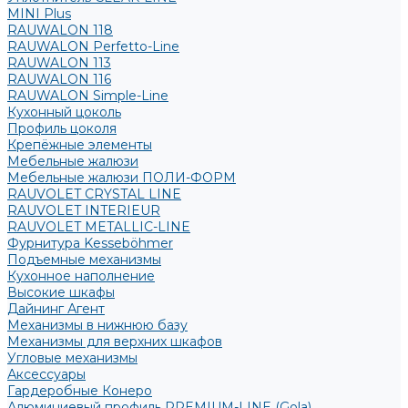
MINI Plus
RAUWALON 118
RAUWALON Perfetto-Line
RAUWALON 113
RAUWALON 116
RAUWALON Simple-Line
Кухонный цоколь
Профиль цоколя
Крепёжные элементы
Мебельные жалюзи
Мебельные жалюзи ПОЛИ-ФОРМ
RAUVOLET CRYSTAL LINE
RAUVOLET INTERIEUR
RAUVOLET METALLIC-LINE
Фурнитура Kesseböhmer
Подъемные механизмы
Кухонное наполнение
Высокие шкафы
Дайнинг Агент
Механизмы в нижнюю базу
Механизмы для верхних шкафов
Угловые механизмы
Аксессуары
Гардеробные Конеро
Алюминиевый профиль PREMIUM-LINE (Gola)