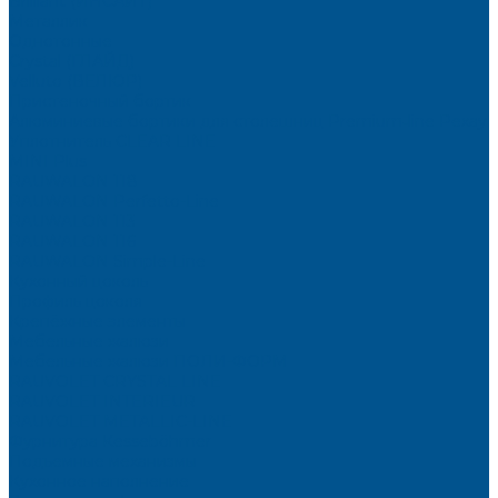
Brilliant (ИНСАЙТ)
Металлик
Однотонные
Crystal (ГЛАЙД)
Velluto (ВЕЛЮР)
Пристеночный бортик
Алюминиевые бортики для столешниц Premium‑line Рехау
Уплотнитель CLEAR LINE
MINI Plus
RAUWALON 118
RAUWALON Perfetto-Line
RAUWALON 113
RAUWALON 116
RAUWALON Simple-Line
Кухонный цоколь
Профиль цоколя
Крепёжные элементы
Мебельные жалюзи
Мебельные жалюзи ПОЛИ-ФОРМ
RAUVOLET CRYSTAL LINE
RAUVOLET INTERIEUR
RAUVOLET METALLIC-LINE
Фурнитура Kesseböhmer
Подъемные механизмы
Кухонное наполнение