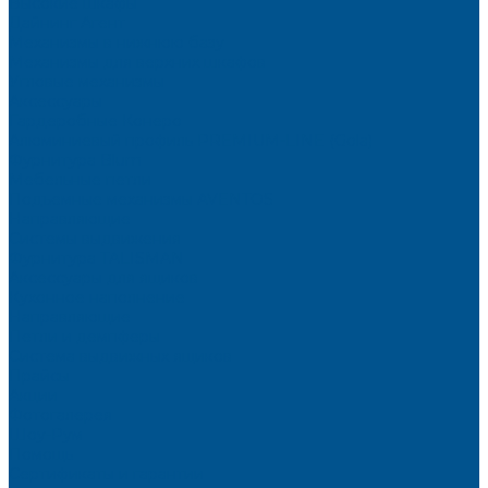
Высокие шкафы
Дайнинг Агент
Механизмы в нижнюю базу
Механизмы для верхних шкафов
Угловые механизмы
Аксессуары
Гардеробные Конеро
Алюминиевый профиль PREMIUM-LINE (Gola)
Фурнитура Blum
Мебельные петли
Подъемные механизмы AVENTOS
Направляющие
Системы выдвижения
Фурнитура TALISMAN
Аксессуары для ящиков
Кухонное наполнение
Направляющие
Петли и демпферы
Система выдвижных ящиков
Прайсы
Акции
Фотогалерея
Шоу-Рум
Помощь
Сертификаты и гарантии