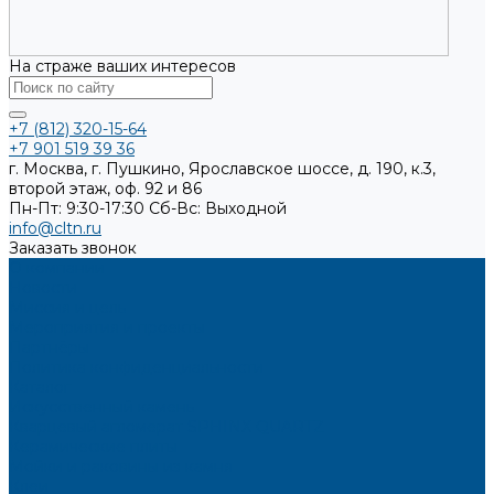
На страже ваших интересов
+7 (812) 320-15-64
+7 901 519 39 36
г. Москва, г. Пушкино, Ярославское шоссе, д. 190, к.3,
второй этаж, оф. 92 и 86
Пн-Пт: 9:30-17:30
Cб-Вс: Выходной
info@cltn.ru
Заказать звонок
О компании
Новости
Миссия и цель
Мероприятия и проекты
Партнёры
Политика конфиденциальности
Каталог
Искусственный камень
Кварцевый агломерат SPHINX QUARTZ
Керамические плиты
Мойки и раковины из камня
Клеи