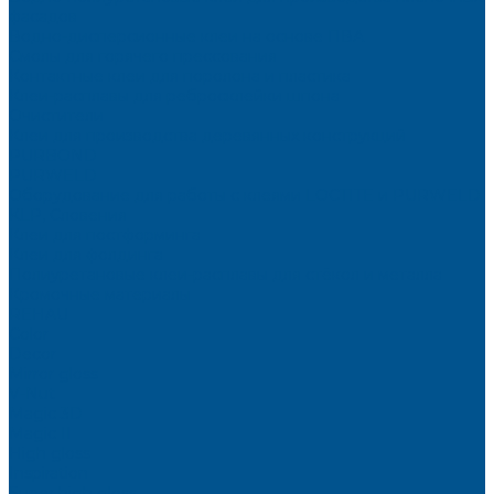
фасадов
Водно-дисперсионные клеи на основе ПВА
Смолы для горячего прессования
Контактные клеи для поролона и пластика
Клеи-расплавы для ребросклейки шпона
Очистители
Клеи для производства деревянных конструкций
PURBOND
PURWELD
Оборудование для работы с клеями LOCTITE и PURWELD
KLP, Словения
Клеи для постформинга
Клеи для фолдинга
Полиуретановые клеи-расплавы для стёкол и металла
Кромочные материалы
REHAU
Color
Decor
Mirror gloss
V-Nut
Magic 3D
Magic II
High gloss
Inspiration
Super high gloss