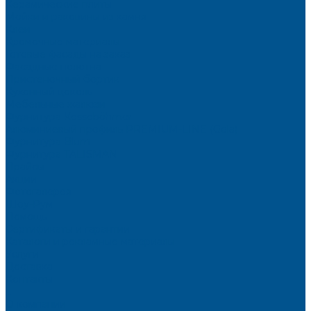
Керамические плиты
Мойки и раковины из камня
Клеи
Кромочные материалы
Готовые фасады на заказ
Фасадные полотна
Пристеночный бортик
Кухонный цоколь
Мебельные жалюзи
Фурнитура Kesseböhmer
Алюминиевый профиль PREMIUM-LINE (Gola)
Фурнитура Blum
Фурнитура TALISMAN
Прайсы
Акции
Фотогалерея
Шоу-Рум
Помощь
Сертификаты и гарантии
Каталоги и рекламные материалы
Услуги
Доставка
Контакты
...
О компании