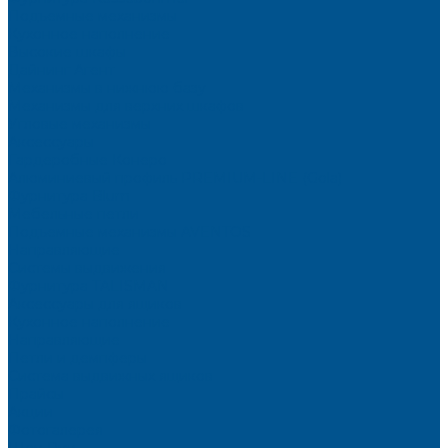
Подъемные механизмы
Кухонное наполнение
Высокие шкафы
Дайнинг Агент
Механизмы в нижнюю базу
Механизмы для верхних шкафов
Угловые механизмы
Аксессуары
Гардеробные Конеро
Алюминиевый профиль PREMIUM-LINE (Gola)
Фурнитура Blum
Мебельные петли
Подъемные механизмы AVENTOS
Направляющие
Системы выдвижения
Фурнитура TALISMAN
Аксессуары для ящиков
Кухонное наполнение
Направляющие
Петли и демпферы
Система выдвижных ящиков
Прайсы
Акции
Фотогалерея