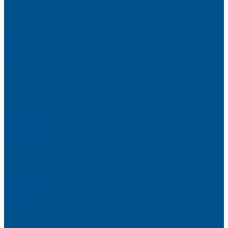
Стеклоламинат GLASS
Фасадные полотна
Brilliant (ИНСАЙТ)
Металлик
Однотонные
Crystal (ГЛАЙД)
Velluto (ВЕЛЮР)
Пристеночный бортик
Алюминиевые бортики для столешниц Premium‑line Рехау
Уплотнитель CLEAR LINE
MINI Plus
RAUWALON 118
RAUWALON Perfetto-Line
RAUWALON 113
RAUWALON 116
RAUWALON Simple-Line
Кухонный цоколь
Профиль цоколя
Крепёжные элементы
Мебельные жалюзи
Мебельные жалюзи ПОЛИ-ФОРМ
RAUVOLET CRYSTAL LINE
RAUVOLET INTERIEUR
RAUVOLET METALLIC-LINE
Фурнитура Kesseböhmer