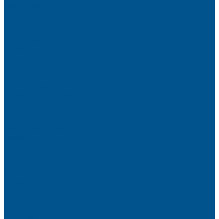
High gloss
Inspiration
Super high gloss
Elegant matt
LignaDecor
Döllken
Меламин
TECOLINE P-10 ECO
TECOLINE S
Готовые фасады на заказ
Готовые фасады INFINITY (FENIX)
Готовые фасады РЕХАУ
Aquarelle (АКВАРЕЛЬ)
Forest (КРОНА)
Volcano (ВУЛКАН)
Фасады из натурального шпона VENEER (НАТУРА)
Basic Plus (БЕЙСИК ПЛЮС)
Brilliant (ИНСАЙТ)
Velluto (ВЕЛЮР)
Crystal Uni (ГЛАЙД)
Готовые фасады CLEAF
Готовые фасады AGT SUPRAMAT
Готовые фасады SENOSAN
Глянцевые
Матовые