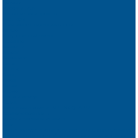
Новости
Миссия и цель
Мероприятия и проекты
Партнёры
Политика конфиденциальности
Каталог
Искусственный камень
Терраццо
Калакатта
Аврора
Волканикс
Гранит
Интенс
Кварц
Люсент
Лючия
Мармо
Песок и жемчуг
Солид
Кварцевый агломерат SPHINX QUARTZ
Керамические плиты
Мойки и раковины из камня
Клеи
Новые полиуретановые клеи-расплавы для приклеивания
кромки, профильного облицовывания и ламинирования