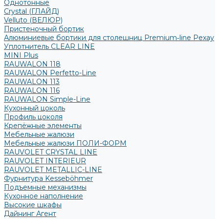
Однотонные
Crystal (ГЛАЙД)
Velluto (ВЕЛЮР)
Пристеночный бортик
Алюминиевые бортики для столешниц Premium‑line Рехау
Уплотнитель CLEAR LINE
MINI Plus
RAUWALON 118
RAUWALON Perfetto-Line
RAUWALON 113
RAUWALON 116
RAUWALON Simple-Line
Кухонный цоколь
Профиль цоколя
Крепёжные элементы
Мебельные жалюзи
Мебельные жалюзи ПОЛИ-ФОРМ
RAUVOLET CRYSTAL LINE
RAUVOLET INTERIEUR
RAUVOLET METALLIC-LINE
Фурнитура Kesseböhmer
Подъемные механизмы
Кухонное наполнение
Высокие шкафы
Дайнинг Агент