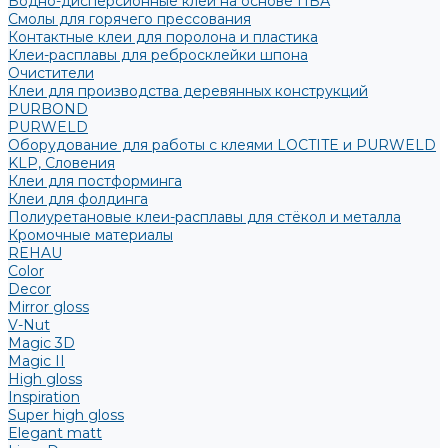
Водно-дисперсионные клеи на основе ПВА
Смолы для горячего прессования
Контактные клеи для поролона и пластика
Клеи-расплавы для ребросклейки шпона
Очистители
Клеи для производства деревянных конструкций
PURBOND
PURWELD
Оборудование для работы с клеями LOCTITE и PURWELD
KLP, Словения
Клеи для постформинга
Клеи для фолдинга
Полиуретановые клеи-расплавы для стёкол и металла
Кромочные материалы
REHAU
Color
Decor
Mirror gloss
V-Nut
Magic 3D
Magic II
High gloss
Inspiration
Super high gloss
Elegant matt