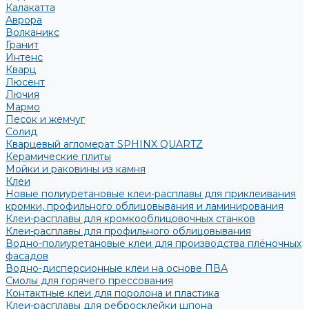
Калакатта
Аврора
Волканикс
Гранит
Интенс
Кварц
Люсент
Лючия
Мармо
Песок и жемчуг
Солид
Кварцевый агломерат SPHINX QUARTZ
Керамические плиты
Мойки и раковины из камня
Клеи
Новые полиуретановые клеи-расплавы для приклеивания
кромки, профильного облицовывания и ламинирования
Клеи-расплавы для кромкооблицовочных станков
Клеи-расплавы для профильного облицовывания
Водно-полиуретановые клеи для производства плёночных
фасадов
Водно-дисперсионные клеи на основе ПВА
Смолы для горячего прессования
Контактные клеи для поролона и пластика
Клеи-расплавы для ребросклейки шпона