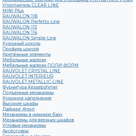
Уплотнитель CLEAR LINE
MINI Plus
RAUWALON 118
RAUWALON Perfetto-Line
RAUWALON 113
RAUWALON 116
RAUWALON Simple-Line
Кухонный цоколь
Профиль цоколя
Крепёжные элементы
Мебельные жалюзи
Мебельные жалюзи ПОЛИ-ФОРМ
RAUVOLET CRYSTAL LINE
RAUVOLET INTERIEUR
RAUVOLET METALLIC-LINE
Фурнитура Kesseböhmer
Подъемные механизмы
Кухонное наполнение
Высокие шкафы
Дайнинг Агент
Механизмы в нижнюю базу
Механизмы для верхних шкафов
Угловые механизмы
Аксессуары