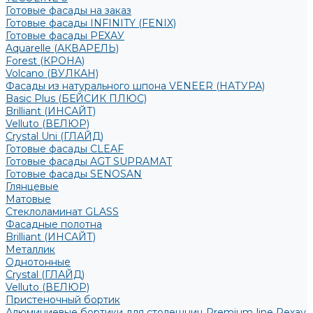
Готовые фасады на заказ
Готовые фасады INFINITY (FENIX)
Готовые фасады РЕХАУ
Aquarelle (АКВАРЕЛЬ)
Forest (КРОНА)
Volcano (ВУЛКАН)
Фасады из натурального шпона VENEER (НАТУРА)
Basic Plus (БЕЙСИК ПЛЮС)
Brilliant (ИНСАЙТ)
Velluto (ВЕЛЮР)
Crystal Uni (ГЛАЙД)
Готовые фасады CLEAF
Готовые фасады AGT SUPRAMAT
Готовые фасады SENOSAN
Глянцевые
Матовые
Стеклоламинат GLASS
Фасадные полотна
Brilliant (ИНСАЙТ)
Металлик
Однотонные
Crystal (ГЛАЙД)
Velluto (ВЕЛЮР)
Пристеночный бортик
Алюминиевые бортики для столешниц Premium‑line Рехау