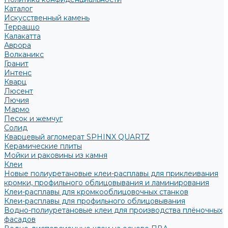
Каталог
Искусственный камень
Терраццо
Калакатта
Аврора
Волканикс
Гранит
Интенс
Кварц
Люсент
Лючия
Мармо
Песок и жемчуг
Солид
Кварцевый агломерат SPHINX QUARTZ
Керамические плиты
Мойки и раковины из камня
Клеи
Новые полиуретановые клеи-расплавы для приклеивания
кромки, профильного облицовывания и ламинирования
Клеи-расплавы для кромкооблицовочных станков
Клеи-расплавы для профильного облицовывания
Водно-полиуретановые клеи для производства плёночных
фасадов