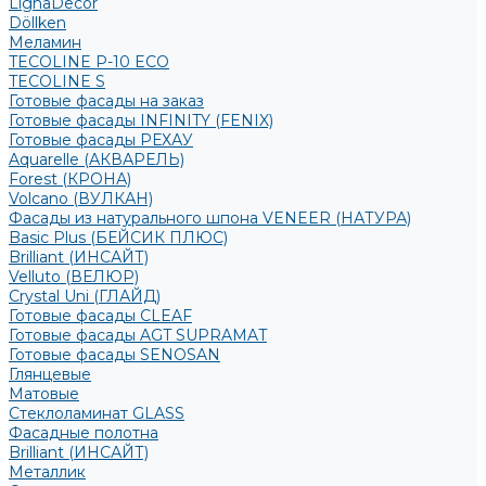
LignaDecor
Döllken
Меламин
TECOLINE P-10 ECO
TECOLINE S
Готовые фасады на заказ
Готовые фасады INFINITY (FENIX)
Готовые фасады РЕХАУ
Aquarelle (АКВАРЕЛЬ)
Forest (КРОНА)
Volcano (ВУЛКАН)
Фасады из натурального шпона VENEER (НАТУРА)
Basic Plus (БЕЙСИК ПЛЮС)
Brilliant (ИНСАЙТ)
Velluto (ВЕЛЮР)
Crystal Uni (ГЛАЙД)
Готовые фасады CLEAF
Готовые фасады AGT SUPRAMAT
Готовые фасады SENOSAN
Глянцевые
Матовые
Стеклоламинат GLASS
Фасадные полотна
Brilliant (ИНСАЙТ)
Металлик