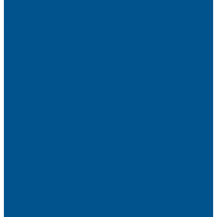
Клеи-расплавы для кромкооблицовочных станков
Клеи-расплавы для профильного облицовывания
Водно-полиуретановые клеи для производства плёночных
фасадов
Водно-дисперсионные клеи на основе ПВА
Смолы для горячего прессования
Контактные клеи для поролона и пластика
Клеи-расплавы для ребросклейки шпона
Очистители
Клеи для производства деревянных конструкций
PURBOND
PURWELD
Оборудование для работы с клеями LOCTITE и PURWELD
KLP, Словения
Клеи для постформинга
Клеи для фолдинга
Полиуретановые клеи-расплавы для стёкол и металла
Кромочные материалы
REHAU
Color
Decor
Mirror gloss
V-Nut
Magic 3D
Magic II