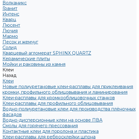
Волканикс
Гранит
Интенс
Кварц
Люсент
Лючия
Мармо
Песок и жемчуг
Солид
Кварцевый агломерат SPHINX QUARTZ
Керамические плиты
Мойки и раковины из камня
Клеи
Назад
Клеи
Новые полиуретановые клеи-расплавы для приклеивания
кромки, профильного облицовывания и ламинирования
Клеи-расплавы для кромкооблицовочных станков
Клеи-расплавы для профильного облицовывания
Водно-полиуретановые клеи для производства плёночных
фасадов
Водно-дисперсионные клеи на основе ПВА
Смолы для горячего прессования
Контактные клеи для поролона и пластика
Клеи-расплавы для ребросклейки шпона