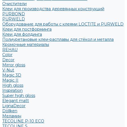
Очистители
Клеи для производства деревянных конструкций
PURBOND
PURWELD
Оборудование для работы с клеями LOCTITE и PURWELD
Клеи для постформинга
Клеи для фолдинга
Полиуретановые клеи-расплавы для стёкол и металла
Кромочные материалы
REHAU
Color
Decor
Mirror gloss
V-Nut
Magic 3D
Magic II
High gloss
Inspiration
Super high gloss
Elegant matt
LignaDecor
Döllken
Меламин
TECOLINE P-10 ECO
TECOLINE S