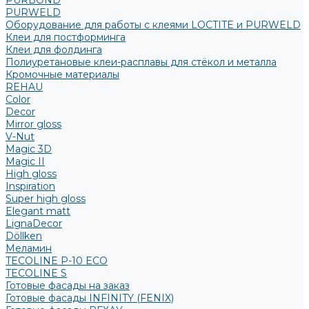
PURBOND
PURWELD
Оборудование для работы с клеями LOCTITE и PURWELD
Клеи для постформинга
Клеи для фолдинга
Полиуретановые клеи-расплавы для стёкол и металла
Кромочные материалы
REHAU
Color
Decor
Mirror gloss
V-Nut
Magic 3D
Magic II
High gloss
Inspiration
Super high gloss
Elegant matt
LignaDecor
Döllken
Меламин
TECOLINE P-10 ECO
TECOLINE S
Готовые фасады на заказ
Готовые фасады INFINITY (FENIX)