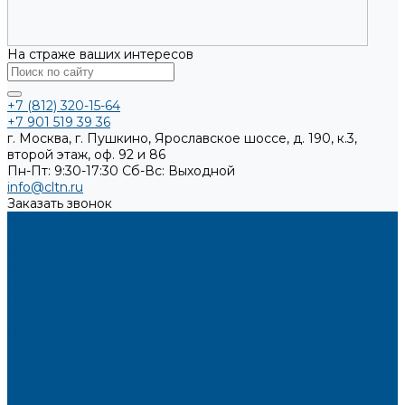
На страже ваших интересов
+7 (812) 320-15-64
+7 901 519 39 36
г. Москва, г. Пушкино, Ярославское шоссе, д. 190, к.3,
второй этаж, оф. 92 и 86
Пн-Пт: 9:30-17:30
Cб-Вс: Выходной
info@cltn.ru
Заказать звонок
О компании
Новости
Миссия и цель
Мероприятия и проекты
Партнёры
Политика конфиденциальности
Каталог
Искусственный камень
Кварцевый агломерат SPHINX QUARTZ
Керамические плиты
Мойки и раковины из камня
Клеи