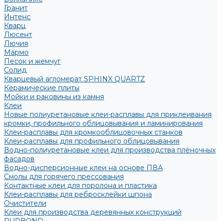
Гранит
Интенс
Кварц
Люсент
Лючия
Мармо
Песок и жемчуг
Солид
Кварцевый агломерат SPHINX QUARTZ
Керамические плиты
Мойки и раковины из камня
Клеи
Новые полиуретановые клеи-расплавы для приклеивания
кромки, профильного облицовывания и ламинирования
Клеи-расплавы для кромкооблицовочных станков
Клеи-расплавы для профильного облицовывания
Водно-полиуретановые клеи для производства плёночных
фасадов
Водно-дисперсионные клеи на основе ПВА
Смолы для горячего прессования
Контактные клеи для поролона и пластика
Клеи-расплавы для ребросклейки шпона
Очистители
Клеи для производства деревянных конструкций