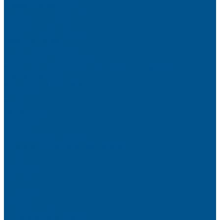
Кромочные материалы
Готовые фасады на заказ
Фасадные полотна
Пристеночный бортик
Кухонный цоколь
Мебельные жалюзи
Фурнитура Kesseböhmer
Алюминиевый профиль PREMIUM-LINE (Gola)
Фурнитура Blum
Фурнитура TALISMAN
Прайсы
Акции
Фотогалерея
Шоу-Рум
Помощь
Сертификаты и гарантии
Каталоги и рекламные материалы
Услуги
Доставка
Контакты
...
О компании
Новости
Миссия и цель
Мероприятия и проекты