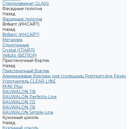
Стеклоламинат GLASS
Фасадные полотна
Назад
Фасадные полотна
Brilliant (ИНСАЙТ)
Назад
Brilliant (ИНСАЙТ)
Металлик
Однотонные
Crystal (ГЛАЙД)
Velluto (ВЕЛЮР)
Пристеночный бортик
Назад
Пристеночный бортик
Алюминиевые бортики для столешниц Premium‑line Рехау
Уплотнитель CLEAR LINE
MINI Plus
RAUWALON 118
RAUWALON Perfetto-Line
RAUWALON 113
RAUWALON 116
RAUWALON Simple-Line
Кухонный цоколь
Назад
Кухонный цоколь