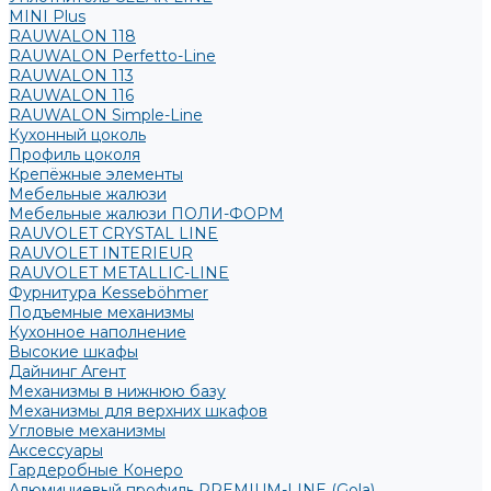
MINI Plus
RAUWALON 118
RAUWALON Perfetto-Line
RAUWALON 113
RAUWALON 116
RAUWALON Simple-Line
Кухонный цоколь
Профиль цоколя
Крепёжные элементы
Мебельные жалюзи
Мебельные жалюзи ПОЛИ-ФОРМ
RAUVOLET CRYSTAL LINE
RAUVOLET INTERIEUR
RAUVOLET METALLIC-LINE
Фурнитура Kesseböhmer
Подъемные механизмы
Кухонное наполнение
Высокие шкафы
Дайнинг Агент
Механизмы в нижнюю базу
Механизмы для верхних шкафов
Угловые механизмы
Аксессуары
Гардеробные Конеро
Алюминиевый профиль PREMIUM-LINE (Gola)