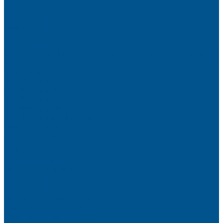
Brilliant (ИНСАЙТ)
Металлик
Однотонные
Crystal (ГЛАЙД)
Velluto (ВЕЛЮР)
Пристеночный бортик
Алюминиевые бортики для столешниц Premium‑line Рехау
Уплотнитель CLEAR LINE
MINI Plus
RAUWALON 118
RAUWALON Perfetto-Line
RAUWALON 113
RAUWALON 116
RAUWALON Simple-Line
Кухонный цоколь
Профиль цоколя
Крепёжные элементы
Мебельные жалюзи
Мебельные жалюзи ПОЛИ-ФОРМ
RAUVOLET CRYSTAL LINE
RAUVOLET INTERIEUR
RAUVOLET METALLIC-LINE
Фурнитура Kesseböhmer
Подъемные механизмы
Кухонное наполнение