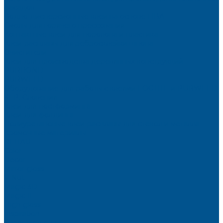
фасадов
Водно-дисперсионные клеи на основе ПВА
Смолы для горячего прессования
Контактные клеи для поролона и пластика
Клеи-расплавы для ребросклейки шпона
Очистители
Клеи для производства деревянных конструкций
PURBOND
PURWELD
Оборудование для работы с клеями LOCTITE и PURWELD
KLP, Словения
Клеи для постформинга
Клеи для фолдинга
Полиуретановые клеи-расплавы для стёкол и металла
Кромочные материалы
REHAU
Color
Decor
Mirror gloss
V-Nut
Magic 3D
Magic II
High gloss
Inspiration
Super high gloss