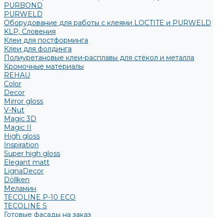
PURBOND
PURWELD
Оборудование для работы с клеями LOCTITE и PURWELD
KLP, Словения
Клеи для постформинга
Клеи для фолдинга
Полиуретановые клеи-расплавы для стёкол и металла
Кромочные материалы
REHAU
Color
Decor
Mirror gloss
V-Nut
Magic 3D
Magic II
High gloss
Inspiration
Super high gloss
Elegant matt
LignaDecor
Döllken
Меламин
TECOLINE P-10 ECO
TECOLINE S
Готовые фасады на заказ