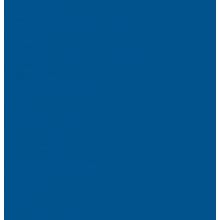
Высокие шкафы
Дайнинг Агент
Механизмы в нижнюю базу
Механизмы для верхних шкафов
Угловые механизмы
Аксессуары
Гардеробные Конеро
Алюминиевый профиль PREMIUM-LINE (Gola)
Фурнитура Blum
Мебельные петли
Подъемные механизмы AVENTOS
Направляющие
Системы выдвижения
Фурнитура TALISMAN
Аксессуары для ящиков
Кухонное наполнение
Направляющие
Петли и демпферы
Система выдвижных ящиков
Прайсы
Акции
Фотогалерея
Шоу-Рум
Помощь
Сертификаты и гарантии