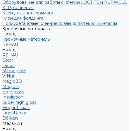
Оборудование для работы с клеями LOCTITE и PURWELD
KLP, Словения
Клеи для постформинга
Клеи для фолдинга
Полиуретановые клеи-расплавы для стёкол и металла
Кромочные материалы
Назад
Кромочные материалы
REHAU
Назад
REHAU
Color
Decor
Mirror gloss
V-Nut
Magic 3D
Magic II
High gloss
Inspiration
Super high gloss
Elegant matt
LignaDecor
Döllken
Меламин
Назад