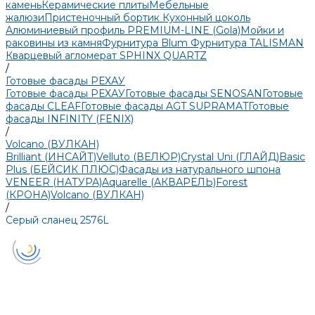
камень
Керамические плиты
Мебельные
жалюзи
Пристеночный бортик
Кухонный цоколь
Алюминиевый профиль PREMIUM-LINE (Gola)
Мойки и
раковины из камня
Фурнитура Blum
Фурнитура TALISMAN
Кварцевый агломерат SPHINX QUARTZ
/
Готовые фасады РЕХАУ
Готовые фасады РЕХАУ
Готовые фасады SENOSAN
Готовые
фасады CLEAF
Готовые фасады AGT SUPRAMAT
Готовые
фасады INFINITY (FENIX)
/
Volcano (ВУЛКАН)
Brilliant (ИНСАЙТ)
Velluto (ВЕЛЮР)
Crystal Uni (ГЛАЙД)
Basic
Plus (БЕЙСИК ПЛЮС)
Фасады из натурального шпона
VENEER (НАТУРА)
Aquarelle (АКВАРЕЛЬ)
Forest
(КРОНА)
Volcano (ВУЛКАН)
/
Серый сланец 2576L