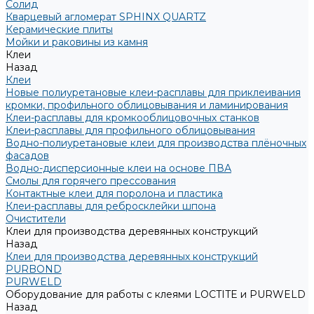
Солид
Кварцевый агломерат SPHINX QUARTZ
Керамические плиты
Мойки и раковины из камня
Клеи
Назад
Клеи
Новые полиуретановые клеи-расплавы для приклеивания
кромки, профильного облицовывания и ламинирования
Клеи-расплавы для кромкооблицовочных станков
Клеи-расплавы для профильного облицовывания
Водно-полиуретановые клеи для производства плёночных
фасадов
Водно-дисперсионные клеи на основе ПВА
Смолы для горячего прессования
Контактные клеи для поролона и пластика
Клеи-расплавы для ребросклейки шпона
Очистители
Клеи для производства деревянных конструкций
Назад
Клеи для производства деревянных конструкций
PURBOND
PURWELD
Оборудование для работы с клеями LOCTITE и PURWELD
Назад