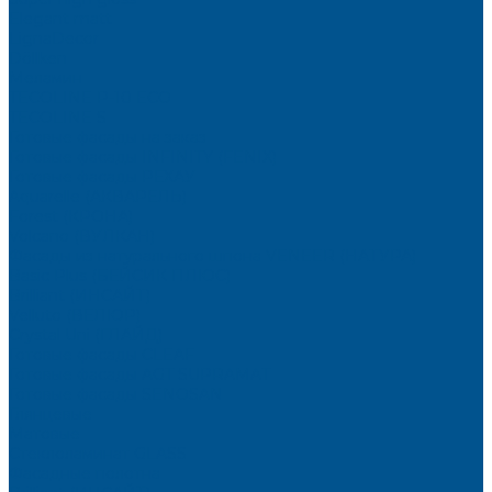
Elegant matt
LignaDecor
Döllken
Меламин
TECOLINE P-10 ECO
TECOLINE S
Готовые фасады на заказ
Готовые фасады INFINITY (FENIX)
Готовые фасады РЕХАУ
Aquarelle (АКВАРЕЛЬ)
Forest (КРОНА)
Volcano (ВУЛКАН)
Фасады из натурального шпона VENEER (НАТУРА)
Basic Plus (БЕЙСИК ПЛЮС)
Brilliant (ИНСАЙТ)
Velluto (ВЕЛЮР)
Crystal Uni (ГЛАЙД)
Готовые фасады CLEAF
Готовые фасады AGT SUPRAMAT
Готовые фасады SENOSAN
Глянцевые
Матовые
Стеклоламинат GLASS
Фасадные полотна