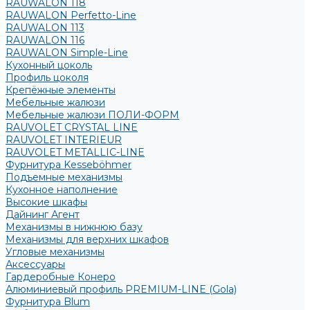
RAUWALON 118
RAUWALON Perfetto-Line
RAUWALON 113
RAUWALON 116
RAUWALON Simple-Line
Кухонный цоколь
Профиль цоколя
Крепёжные элементы
Мебельные жалюзи
Мебельные жалюзи ПОЛИ-ФОРМ
RAUVOLET CRYSTAL LINE
RAUVOLET INTERIEUR
RAUVOLET METALLIC-LINE
Фурнитура Kesseböhmer
Подъемные механизмы
Кухонное наполнение
Высокие шкафы
Дайнинг Агент
Механизмы в нижнюю базу
Механизмы для верхних шкафов
Угловые механизмы
Аксессуары
Гардеробные Конеро
Алюминиевый профиль PREMIUM-LINE (Gola)
Фурнитура Blum