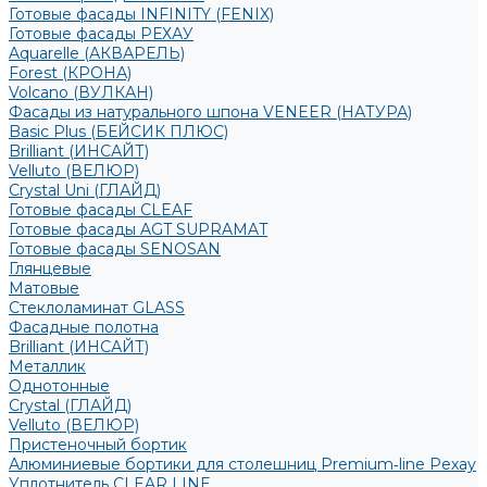
Готовые фасады INFINITY (FENIX)
Готовые фасады РЕХАУ
Aquarelle (АКВАРЕЛЬ)
Forest (КРОНА)
Volcano (ВУЛКАН)
Фасады из натурального шпона VENEER (НАТУРА)
Basic Plus (БЕЙСИК ПЛЮС)
Brilliant (ИНСАЙТ)
Velluto (ВЕЛЮР)
Crystal Uni (ГЛАЙД)
Готовые фасады CLEAF
Готовые фасады AGT SUPRAMAT
Готовые фасады SENOSAN
Глянцевые
Матовые
Стеклоламинат GLASS
Фасадные полотна
Brilliant (ИНСАЙТ)
Металлик
Однотонные
Crystal (ГЛАЙД)
Velluto (ВЕЛЮР)
Пристеночный бортик
Алюминиевые бортики для столешниц Premium‑line Рехау
Уплотнитель CLEAR LINE