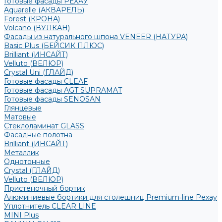
Готовые фасады РЕХАУ
Aquarelle (АКВАРЕЛЬ)
Forest (КРОНА)
Volcano (ВУЛКАН)
Фасады из натурального шпона VENEER (НАТУРА)
Basic Plus (БЕЙСИК ПЛЮС)
Brilliant (ИНСАЙТ)
Velluto (ВЕЛЮР)
Crystal Uni (ГЛАЙД)
Готовые фасады CLEAF
Готовые фасады AGT SUPRAMAT
Готовые фасады SENOSAN
Глянцевые
Матовые
Стеклоламинат GLASS
Фасадные полотна
Brilliant (ИНСАЙТ)
Металлик
Однотонные
Crystal (ГЛАЙД)
Velluto (ВЕЛЮР)
Пристеночный бортик
Алюминиевые бортики для столешниц Premium‑line Рехау
Уплотнитель CLEAR LINE
MINI Plus