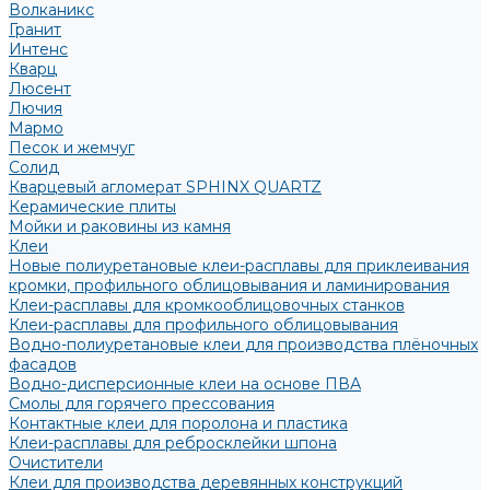
Волканикс
Гранит
Интенс
Кварц
Люсент
Лючия
Мармо
Песок и жемчуг
Солид
Кварцевый агломерат SPHINX QUARTZ
Керамические плиты
Мойки и раковины из камня
Клеи
Новые полиуретановые клеи-расплавы для приклеивания
кромки, профильного облицовывания и ламинирования
Клеи-расплавы для кромкооблицовочных станков
Клеи-расплавы для профильного облицовывания
Водно-полиуретановые клеи для производства плёночных
фасадов
Водно-дисперсионные клеи на основе ПВА
Смолы для горячего прессования
Контактные клеи для поролона и пластика
Клеи-расплавы для ребросклейки шпона
Очистители
Клеи для производства деревянных конструкций