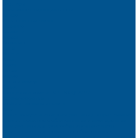
Партнёры
Политика конфиденциальности
Каталог
Искусственный камень
Терраццо
Калакатта
Аврора
Волканикс
Гранит
Интенс
Кварц
Люсент
Лючия
Мармо
Песок и жемчуг
Солид
Кварцевый агломерат SPHINX QUARTZ
Керамические плиты
Мойки и раковины из камня
Клеи
Новые полиуретановые клеи-расплавы для приклеивания
кромки, профильного облицовывания и ламинирования
Клеи-расплавы для кромкооблицовочных станков
Клеи-расплавы для профильного облицовывания
Водно-полиуретановые клеи для производства плёночных