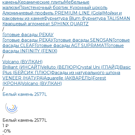
камень
Керамические плиты
Мебельные
жалюзи
Пристеночный бортик
Кухонный цоколь
Алюминиевый профиль PREMIUM-LINE (Gola)
Мойки и
раковины из камня
Фурнитура Blum
Фурнитура TALISMAN
Кварцевый агломерат SPHINX QUARTZ
/
Готовые фасады РЕХАУ
Готовые фасады РЕХАУ
Готовые фасады SENOSAN
Готовые
фасады CLEAF
Готовые фасады AGT SUPRAMAT
Готовые
фасады INFINITY (FENIX)
/
Volcano (ВУЛКАН)
Brilliant (ИНСАЙТ)
Velluto (ВЕЛЮР)
Crystal Uni (ГЛАЙД)
Basic
Plus (БЕЙСИК ПЛЮС)
Фасады из натурального шпона
VENEER (НАТУРА)
Aquarelle (АКВАРЕЛЬ)
Forest
(КРОНА)
Volcano (ВУЛКАН)
/
Белый камень 2577L
Белый камень 2577L
1 ₽
-0%