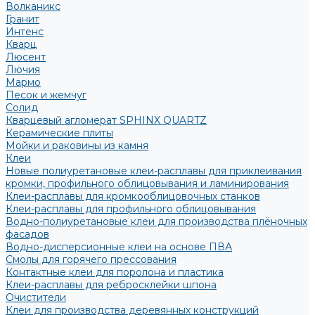
Волканикс
Гранит
Интенс
Кварц
Люсент
Лючия
Мармо
Песок и жемчуг
Солид
Кварцевый агломерат SPHINX QUARTZ
Керамические плиты
Мойки и раковины из камня
Клеи
Новые полиуретановые клеи-расплавы для приклеивания
кромки, профильного облицовывания и ламинирования
Клеи-расплавы для кромкооблицовочных станков
Клеи-расплавы для профильного облицовывания
Водно-полиуретановые клеи для производства плёночных
фасадов
Водно-дисперсионные клеи на основе ПВА
Смолы для горячего прессования
Контактные клеи для поролона и пластика
Клеи-расплавы для ребросклейки шпона
Очистители
Клеи для производства деревянных конструкций