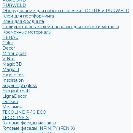
PURBOND
PURWELD
Оборудование для работы с клеями LOCTITE и PURWELD
Клеи для постформинга
Клеи для фолдинга
Полиуретановые клеи-расплавы для стёкол и металла
Кромочные материалы
REHAU
Color
Decor
Mirror gloss
V-Nut
Magic 3D
Magic II
High gloss
Inspiration
Super high gloss
Elegant matt
LignaDecor
Döllken
Меламин
TECOLINE P-10 ECO
TECOLINE S
Готовые фасады на заказ
Готовые фасады INFINITY (FENIX)