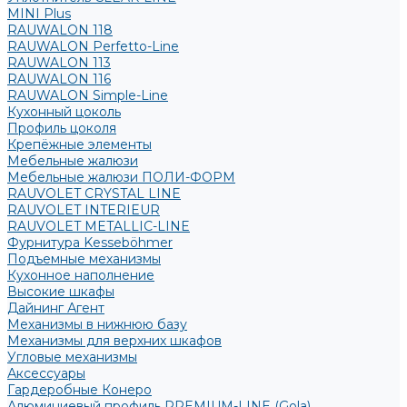
MINI Plus
RAUWALON 118
RAUWALON Perfetto-Line
RAUWALON 113
RAUWALON 116
RAUWALON Simple-Line
Кухонный цоколь
Профиль цоколя
Крепёжные элементы
Мебельные жалюзи
Мебельные жалюзи ПОЛИ-ФОРМ
RAUVOLET CRYSTAL LINE
RAUVOLET INTERIEUR
RAUVOLET METALLIC-LINE
Фурнитура Kesseböhmer
Подъемные механизмы
Кухонное наполнение
Высокие шкафы
Дайнинг Агент
Механизмы в нижнюю базу
Механизмы для верхних шкафов
Угловые механизмы
Аксессуары
Гардеробные Конеро
Алюминиевый профиль PREMIUM-LINE (Gola)