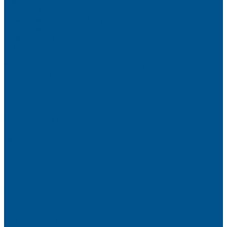
Высокие шкафы
Дайнинг Агент
Механизмы в нижнюю базу
Механизмы для верхних шкафов
Угловые механизмы
Аксессуары
Гардеробные Конеро
Алюминиевый профиль PREMIUM-LINE (Gola)
Фурнитура Blum
Мебельные петли
Подъемные механизмы AVENTOS
Направляющие
Системы выдвижения
Фурнитура TALISMAN
Аксессуары для ящиков
Кухонное наполнение
Направляющие
Петли и демпферы
Система выдвижных ящиков
Прайсы
Акции
Фотогалерея
Шоу-Рум
Помощь
Сертификаты и гарантии