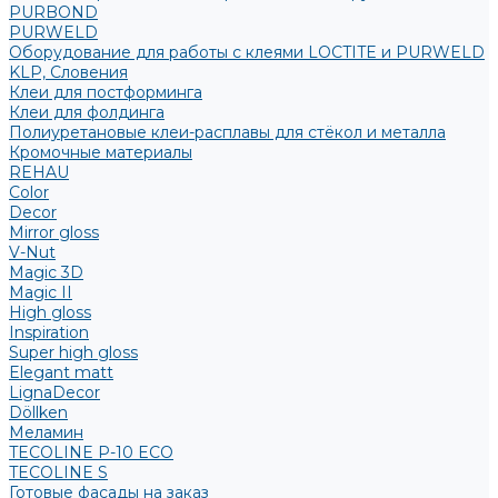
PURBOND
PURWELD
Оборудование для работы с клеями LOCTITE и PURWELD
KLP, Словения
Клеи для постформинга
Клеи для фолдинга
Полиуретановые клеи-расплавы для стёкол и металла
Кромочные материалы
REHAU
Color
Decor
Mirror gloss
V-Nut
Magic 3D
Magic II
High gloss
Inspiration
Super high gloss
Elegant matt
LignaDecor
Döllken
Меламин
TECOLINE P-10 ECO
TECOLINE S
Готовые фасады на заказ