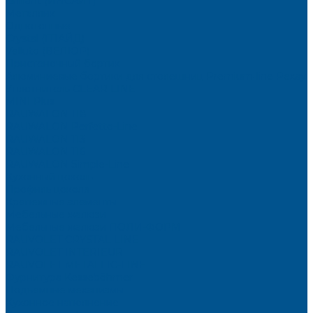
Brilliant (ИНСАЙТ)
Металлик
Однотонные
Crystal (ГЛАЙД)
Velluto (ВЕЛЮР)
Пристеночный бортик
Алюминиевые бортики для столешниц Premium‑line Рехау
Уплотнитель CLEAR LINE
MINI Plus
RAUWALON 118
RAUWALON Perfetto-Line
RAUWALON 113
RAUWALON 116
RAUWALON Simple-Line
Кухонный цоколь
Профиль цоколя
Крепёжные элементы
Мебельные жалюзи
Мебельные жалюзи ПОЛИ-ФОРМ
RAUVOLET CRYSTAL LINE
RAUVOLET INTERIEUR
RAUVOLET METALLIC-LINE
Фурнитура Kesseböhmer
Подъемные механизмы
Кухонное наполнение