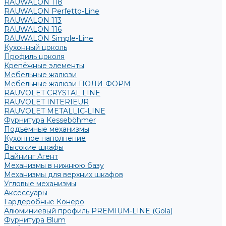
RAUWALON 118
RAUWALON Perfetto-Line
RAUWALON 113
RAUWALON 116
RAUWALON Simple-Line
Кухонный цоколь
Профиль цоколя
Крепёжные элементы
Мебельные жалюзи
Мебельные жалюзи ПОЛИ-ФОРМ
RAUVOLET CRYSTAL LINE
RAUVOLET INTERIEUR
RAUVOLET METALLIC-LINE
Фурнитура Kesseböhmer
Подъемные механизмы
Кухонное наполнение
Высокие шкафы
Дайнинг Агент
Механизмы в нижнюю базу
Механизмы для верхних шкафов
Угловые механизмы
Аксессуары
Гардеробные Конеро
Алюминиевый профиль PREMIUM-LINE (Gola)
Фурнитура Blum