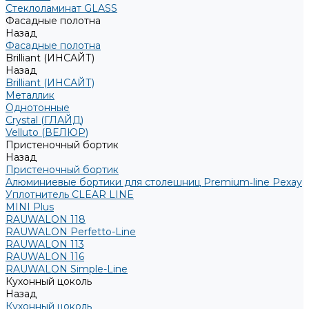
Стеклоламинат GLASS
Фасадные полотна
Назад
Фасадные полотна
Brilliant (ИНСАЙТ)
Назад
Brilliant (ИНСАЙТ)
Металлик
Однотонные
Crystal (ГЛАЙД)
Velluto (ВЕЛЮР)
Пристеночный бортик
Назад
Пристеночный бортик
Алюминиевые бортики для столешниц Premium‑line Рехау
Уплотнитель CLEAR LINE
MINI Plus
RAUWALON 118
RAUWALON Perfetto-Line
RAUWALON 113
RAUWALON 116
RAUWALON Simple-Line
Кухонный цоколь
Назад
Кухонный цоколь