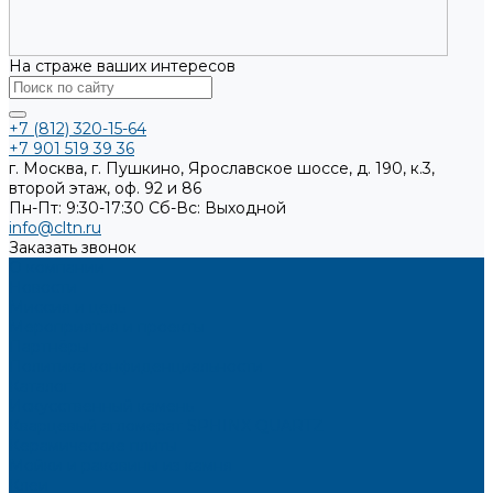
На страже ваших интересов
+7 (812) 320-15-64
+7 901 519 39 36
г. Москва, г. Пушкино, Ярославское шоссе, д. 190, к.3,
второй этаж, оф. 92 и 86
Пн-Пт: 9:30-17:30
Cб-Вс: Выходной
info@cltn.ru
Заказать звонок
О компании
Новости
Миссия и цель
Мероприятия и проекты
Партнёры
Политика конфиденциальности
Каталог
Искусственный камень
Кварцевый агломерат SPHINX QUARTZ
Керамические плиты
Мойки и раковины из камня
Клеи