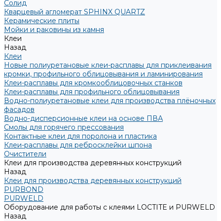
Солид
Кварцевый агломерат SPHINX QUARTZ
Керамические плиты
Мойки и раковины из камня
Клеи
Назад
Клеи
Новые полиуретановые клеи-расплавы для приклеивания
кромки, профильного облицовывания и ламинирования
Клеи-расплавы для кромкооблицовочных станков
Клеи-расплавы для профильного облицовывания
Водно-полиуретановые клеи для производства плёночных
фасадов
Водно-дисперсионные клеи на основе ПВА
Смолы для горячего прессования
Контактные клеи для поролона и пластика
Клеи-расплавы для ребросклейки шпона
Очистители
Клеи для производства деревянных конструкций
Назад
Клеи для производства деревянных конструкций
PURBOND
PURWELD
Оборудование для работы с клеями LOCTITE и PURWELD
Назад