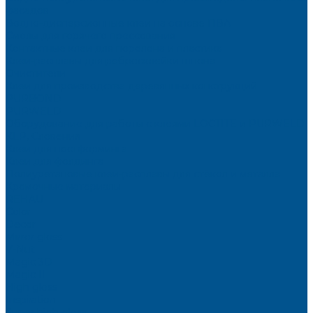
фасадов
Водно-дисперсионные клеи на основе ПВА
Смолы для горячего прессования
Контактные клеи для поролона и пластика
Клеи-расплавы для ребросклейки шпона
Очистители
Клеи для производства деревянных конструкций
PURBOND
PURWELD
Оборудование для работы с клеями LOCTITE и PURWELD
KLP, Словения
Клеи для постформинга
Клеи для фолдинга
Полиуретановые клеи-расплавы для стёкол и металла
Кромочные материалы
REHAU
Color
Decor
Mirror gloss
V-Nut
Magic 3D
Magic II
High gloss
Inspiration
Super high gloss