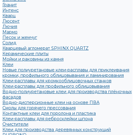
Гранит
Интенс
Кварц
Люсент
Лючия
Мармо
Песок и жемчуг
Солид
Кварцевый агломерат SPHINX QUARTZ
Керамические плиты
Мойки и раковины из камня
Клеи
Новые полиуретановые клеи-расплавы для приклеивания
кромки, профильного облицовывания и ламинирования
Клеи-расплавы для кромкооблицовочных станков
Клеи-расплавы для профильного облицовывания
Водно-полиуретановые клеи для производства плёночных
фасадов
Водно-дисперсионные клеи на основе ПВА
Смолы для горячего прессования
Контактные клеи для поролона и пластика
Клеи-расплавы для ребросклейки шпона
Очистители
Клеи для производства деревянных конструкций