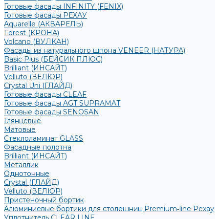
Готовые фасады INFINITY (FENIX)
Готовые фасады РЕХАУ
Aquarelle (АКВАРЕЛЬ)
Forest (КРОНА)
Volcano (ВУЛКАН)
Фасады из натурального шпона VENEER (НАТУРА)
Basic Plus (БЕЙСИК ПЛЮС)
Brilliant (ИНСАЙТ)
Velluto (ВЕЛЮР)
Crystal Uni (ГЛАЙД)
Готовые фасады CLEAF
Готовые фасады AGT SUPRAMAT
Готовые фасады SENOSAN
Глянцевые
Матовые
Стеклоламинат GLASS
Фасадные полотна
Brilliant (ИНСАЙТ)
Металлик
Однотонные
Crystal (ГЛАЙД)
Velluto (ВЕЛЮР)
Пристеночный бортик
Алюминиевые бортики для столешниц Premium‑line Рехау
Уплотнитель CLEAR LINE