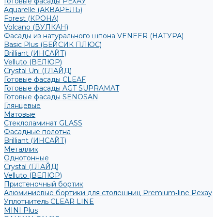
Готовые фасады РЕХАУ
Aquarelle (АКВАРЕЛЬ)
Forest (КРОНА)
Volcano (ВУЛКАН)
Фасады из натурального шпона VENEER (НАТУРА)
Basic Plus (БЕЙСИК ПЛЮС)
Brilliant (ИНСАЙТ)
Velluto (ВЕЛЮР)
Crystal Uni (ГЛАЙД)
Готовые фасады CLEAF
Готовые фасады AGT SUPRAMAT
Готовые фасады SENOSAN
Глянцевые
Матовые
Стеклоламинат GLASS
Фасадные полотна
Brilliant (ИНСАЙТ)
Металлик
Однотонные
Crystal (ГЛАЙД)
Velluto (ВЕЛЮР)
Пристеночный бортик
Алюминиевые бортики для столешниц Premium‑line Рехау
Уплотнитель CLEAR LINE
MINI Plus