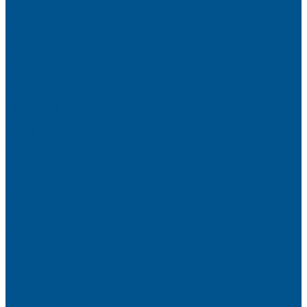
Кромочные материалы
Готовые фасады на заказ
Фасадные полотна
Пристеночный бортик
Кухонный цоколь
Мебельные жалюзи
Фурнитура Kesseböhmer
Алюминиевый профиль PREMIUM-LINE (Gola)
Фурнитура Blum
Фурнитура TALISMAN
Прайсы
Акции
Фотогалерея
Шоу-Рум
Помощь
Сертификаты и гарантии
Каталоги и рекламные материалы
Услуги
Доставка
Контакты
...
О компании
Новости
Миссия и цель
Мероприятия и проекты