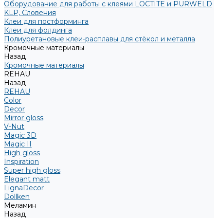
Оборудование для работы с клеями LOCTITE и PURWELD
KLP, Словения
Клеи для постформинга
Клеи для фолдинга
Полиуретановые клеи-расплавы для стёкол и металла
Кромочные материалы
Назад
Кромочные материалы
REHAU
Назад
REHAU
Color
Decor
Mirror gloss
V-Nut
Magic 3D
Magic II
High gloss
Inspiration
Super high gloss
Elegant matt
LignaDecor
Döllken
Меламин
Назад