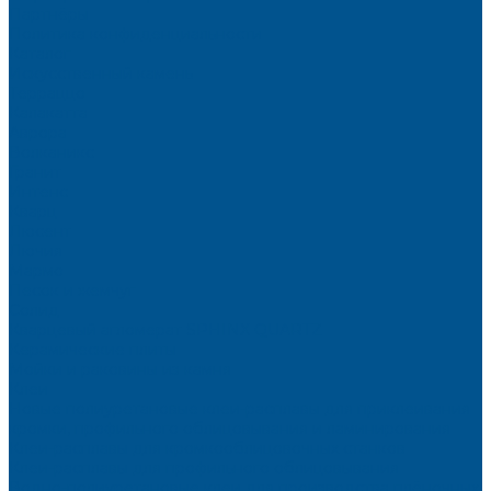
Партнёры
Политика конфиденциальности
Каталог
Искусственный камень
Терраццо
Калакатта
Аврора
Волканикс
Гранит
Интенс
Кварц
Люсент
Лючия
Мармо
Песок и жемчуг
Солид
Кварцевый агломерат SPHINX QUARTZ
Керамические плиты
Мойки и раковины из камня
Клеи
Новые полиуретановые клеи-расплавы для приклеивания
кромки, профильного облицовывания и ламинирования
Клеи-расплавы для кромкооблицовочных станков
Клеи-расплавы для профильного облицовывания
Водно-полиуретановые клеи для производства плёночных