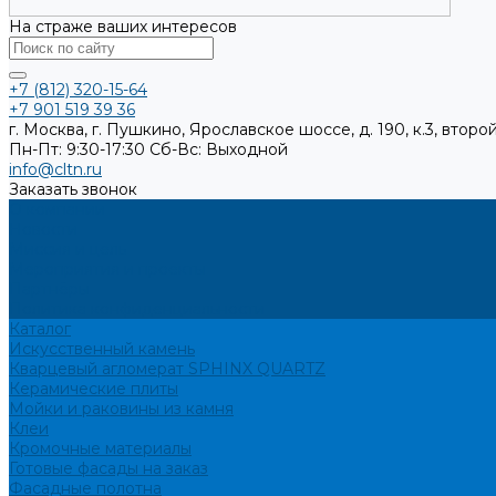
На страже ваших интересов
+7 (812) 320-15-64
+7 901 519 39 36
г. Москва, г. Пушкино, Ярославское шоссе, д. 190, к.3, второй
Пн-Пт: 9:30-17:30
Cб-Вс: Выходной
info@cltn.ru
Заказать звонок
О компании
Новости
Миссия и цель
Мероприятия и проекты
Партнёры
Политика конфиденциальности
Каталог
Искусственный камень
Кварцевый агломерат SPHINX QUARTZ
Керамические плиты
Мойки и раковины из камня
Клеи
Кромочные материалы
Готовые фасады на заказ
Фасадные полотна