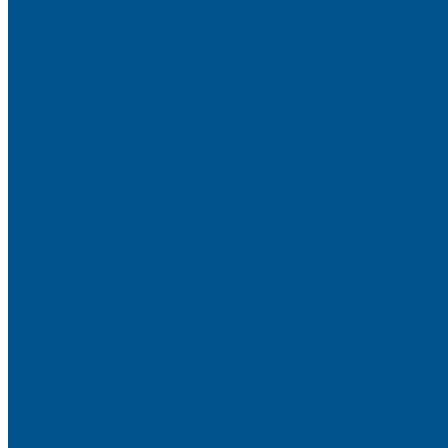
Искусственный камень
Терраццо
Калакатта
Аврора
Волканикс
Гранит
Интенс
Кварц
Люсент
Лючия
Мармо
Песок и жемчуг
Солид
Кварцевый агломерат SPHINX QUARTZ
Керамические плиты
Мойки и раковины из камня
Клеи
Новые полиуретановые клеи-расплавы для приклеивания к
Клеи-расплавы для кромкооблицовочных станков
Клеи-расплавы для профильного облицовывания
Водно-полиуретановые клеи для производства плёночных 
Водно-дисперсионные клеи на основе ПВА
Смолы для горячего прессования
Контактные клеи для поролона и пластика
Клеи-расплавы для ребросклейки шпона