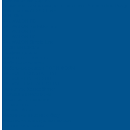
Пристеночный бортик
Алюминиевые бортики для столешниц Premium‑line Рехау
Уплотнитель CLEAR LINE
MINI Plus
RAUWALON 118
RAUWALON Perfetto-Line
RAUWALON 113
RAUWALON 116
RAUWALON Simple-Line
Кухонный цоколь
Профиль цоколя
Крепёжные элементы
Мебельные жалюзи
Мебельные жалюзи ПОЛИ-ФОРМ
RAUVOLET CRYSTAL LINE
RAUVOLET INTERIEUR
RAUVOLET METALLIC-LINE
Фурнитура Kesseböhmer
Подъемные механизмы
Кухонное наполнение
Высокие шкафы
Дайнинг Агент
Механизмы в нижнюю базу
Механизмы для верхних шкафов
Угловые механизмы