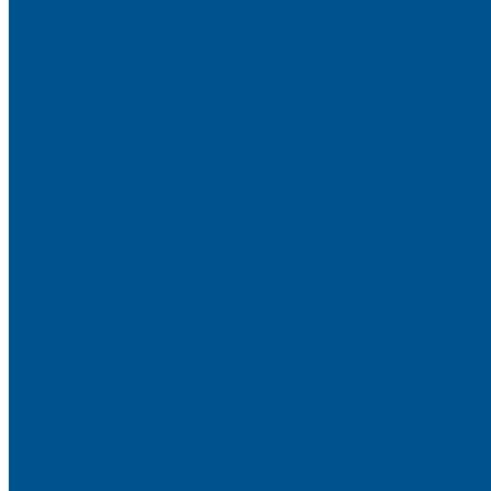
TECOLINE S
Готовые фасады на заказ
Готовые фасады INFINITY (FENIX)
Готовые фасады РЕХАУ
Aquarelle (АКВАРЕЛЬ)
Forest (КРОНА)
Volcano (ВУЛКАН)
Фасады из натурального шпона VENEER (НАТУРА)
Basic Plus (БЕЙСИК ПЛЮС)
Brilliant (ИНСАЙТ)
Velluto (ВЕЛЮР)
Crystal Uni (ГЛАЙД)
Готовые фасады CLEAF
Готовые фасады AGT SUPRAMAT
Готовые фасады SENOSAN
Глянцевые
Матовые
Стеклоламинат GLASS
Фасадные полотна
Brilliant (ИНСАЙТ)
Металлик
Однотонные
Crystal (ГЛАЙД)
Velluto (ВЕЛЮР)