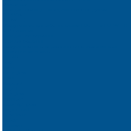
Очистители
Клеи для производства деревянных конструкций
PURBOND
PURWELD
Оборудование для работы с клеями LOCTITE и PURWELD
KLP, Словения
Клеи для постформинга
Клеи для фолдинга
Полиуретановые клеи-расплавы для стёкол и металла
Кромочные материалы
REHAU
Color
Decor
Mirror gloss
V-Nut
Magic 3D
Magic II
High gloss
Inspiration
Super high gloss
Elegant matt
LignaDecor
Döllken
Меламин
TECOLINE P-10 ECO