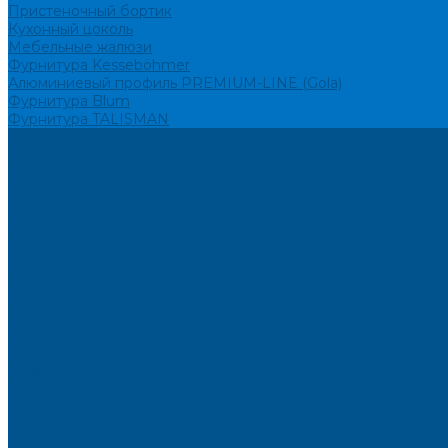
Пристеночный бортик
Кухонный цоколь
Мебельные жалюзи
Фурнитура Kesseböhmer
Алюминиевый профиль PREMIUM-LINE (Gola)
Фурнитура Blum
Фурнитура TALISMAN
Прайсы
Акции
Фотогалерея
Шоу-Рум
Помощь
Сертификаты и гарантии
Каталоги и рекламные материалы
Услуги
Доставка
Контакты
...
О компании
Новости
Миссия и цель
Мероприятия и проекты
Партнёры
Политика конфиденциальности
Каталог