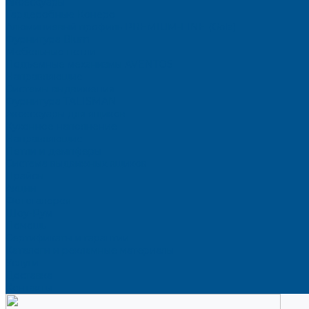
Аксессуары
Гардеробные Конеро
Алюминиевый профиль PREMIUM-LINE (Gola)
Фурнитура Blum
Мебельные петли
Подъемные механизмы AVENTOS
Направляющие
Системы выдвижения
Фурнитура TALISMAN
Аксессуары для ящиков
Кухонное наполнение
Направляющие
Петли и демпферы
Система выдвижных ящиков
Прайсы
Акции
Фотогалерея
Шоу-Рум
Помощь
Сертификаты и гарантии
Каталоги и рекламные материалы
Услуги
Доставка
Контакты