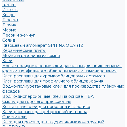
Гранит
Интенс
Кварц
Люсент
Лючия
Мармо
Песок и жемчуг
Солид
Кварцевый агломерат SPHINX QUARTZ
Керамические плиты
Мойки и раковины из камня
Клеи
Новые полиуретановые клеи-расплавы для приклеивания
кромки, профильного облицовывания и ламинирования
Клеи-расплавы для кромкооблицовочных станков
Клеи-расплавы для профильного облицовывания
Водно-полиуретановые клеи для производства плёночных
фасадов
Водно-дисперсионные клеи на основе ПВА
Смолы для горячего прессования
Контактные клеи для поролона и пластика
Клеи-расплавы для ребросклейки шпона
Очистители
Клеи для производства деревянных конструкций