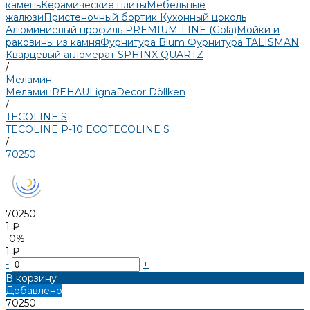
камень
Керамические плиты
Мебельные
жалюзи
Пристеночный бортик
Кухонный цоколь
Алюминиевый профиль PREMIUM-LINE (Gola)
Мойки и
раковины из камня
Фурнитура Blum
Фурнитура TALISMAN
Кварцевый агломерат SPHINX QUARTZ
/
Меламин
Меламин
REHAU
LignaDecor
Döllken
/
TECOLINE S
TECOLINE P-10 ECO
TECOLINE S
/
70250
70250
1 ₽
-0%
1 ₽
-
+
В корзину
Добавлено
70250