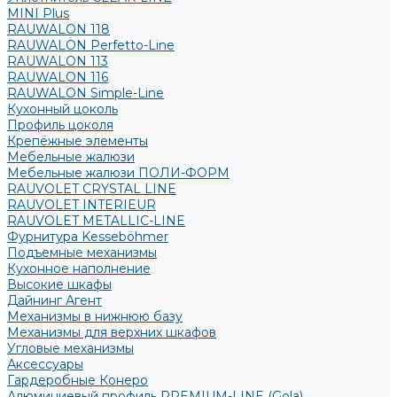
MINI Plus
RAUWALON 118
RAUWALON Perfetto-Line
RAUWALON 113
RAUWALON 116
RAUWALON Simple-Line
Кухонный цоколь
Профиль цоколя
Крепёжные элементы
Мебельные жалюзи
Мебельные жалюзи ПОЛИ-ФОРМ
RAUVOLET CRYSTAL LINE
RAUVOLET INTERIEUR
RAUVOLET METALLIC-LINE
Фурнитура Kesseböhmer
Подъемные механизмы
Кухонное наполнение
Высокие шкафы
Дайнинг Агент
Механизмы в нижнюю базу
Механизмы для верхних шкафов
Угловые механизмы
Аксессуары
Гардеробные Конеро
Алюминиевый профиль PREMIUM-LINE (Gola)