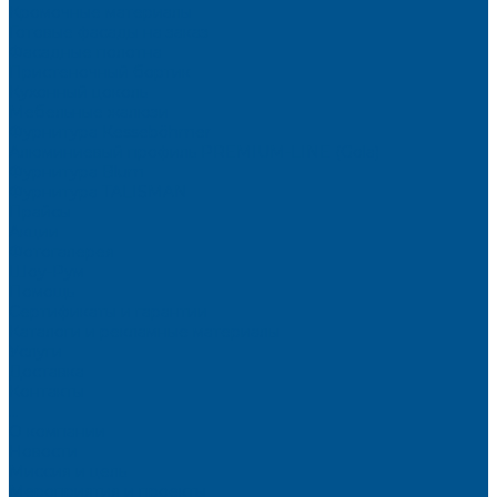
Кромочные материалы
Готовые фасады на заказ
Фасадные полотна
Пристеночный бортик
Кухонный цоколь
Мебельные жалюзи
Фурнитура Kesseböhmer
Алюминиевый профиль PREMIUM-LINE (Gola)
Фурнитура Blum
Фурнитура TALISMAN
Прайсы
Акции
Фотогалерея
Шоу-Рум
Помощь
Сертификаты и гарантии
Каталоги и рекламные материалы
Услуги
Доставка
Контакты
...
О компании
Новости
Миссия и цель
Мероприятия и проекты