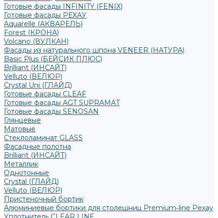
Готовые фасады INFINITY (FENIX)
Готовые фасады РЕХАУ
Aquarelle (АКВАРЕЛЬ)
Forest (КРОНА)
Volcano (ВУЛКАН)
Фасады из натурального шпона VENEER (НАТУРА)
Basic Plus (БЕЙСИК ПЛЮС)
Brilliant (ИНСАЙТ)
Velluto (ВЕЛЮР)
Crystal Uni (ГЛАЙД)
Готовые фасады CLEAF
Готовые фасады AGT SUPRAMAT
Готовые фасады SENOSAN
Глянцевые
Матовые
Стеклоламинат GLASS
Фасадные полотна
Brilliant (ИНСАЙТ)
Металлик
Однотонные
Crystal (ГЛАЙД)
Velluto (ВЕЛЮР)
Пристеночный бортик
Алюминиевые бортики для столешниц Premium‑line Рехау
Уплотнитель CLEAR LINE