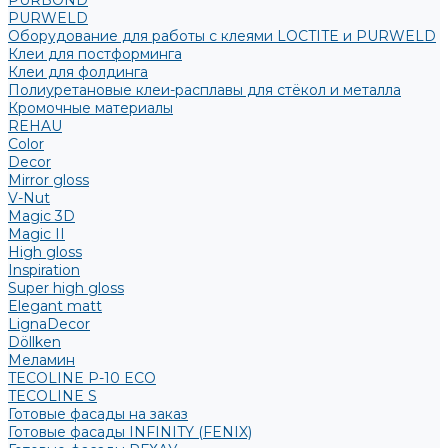
PURBOND
PURWELD
Оборудование для работы с клеями LOCTITE и PURWELD
Клеи для постформинга
Клеи для фолдинга
Полиуретановые клеи-расплавы для стёкол и металла
Кромочные материалы
REHAU
Color
Decor
Mirror gloss
V-Nut
Magic 3D
Magic II
High gloss
Inspiration
Super high gloss
Elegant matt
LignaDecor
Döllken
Меламин
TECOLINE P-10 ECO
TECOLINE S
Готовые фасады на заказ
Готовые фасады INFINITY (FENIX)