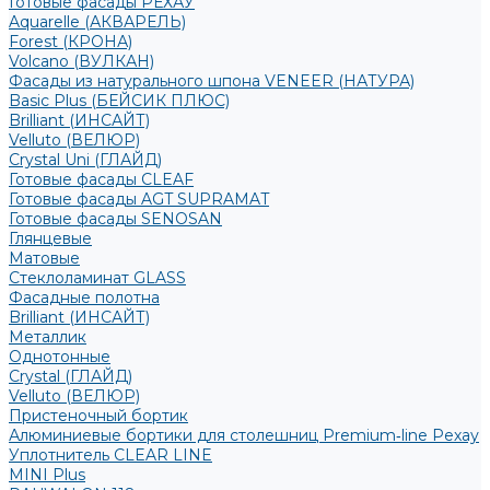
Готовые фасады РЕХАУ
Aquarelle (АКВАРЕЛЬ)
Forest (КРОНА)
Volcano (ВУЛКАН)
Фасады из натурального шпона VENEER (НАТУРА)
Basic Plus (БЕЙСИК ПЛЮС)
Brilliant (ИНСАЙТ)
Velluto (ВЕЛЮР)
Crystal Uni (ГЛАЙД)
Готовые фасады CLEAF
Готовые фасады AGT SUPRAMAT
Готовые фасады SENOSAN
Глянцевые
Матовые
Стеклоламинат GLASS
Фасадные полотна
Brilliant (ИНСАЙТ)
Металлик
Однотонные
Crystal (ГЛАЙД)
Velluto (ВЕЛЮР)
Пристеночный бортик
Алюминиевые бортики для столешниц Premium‑line Рехау
Уплотнитель CLEAR LINE
MINI Plus