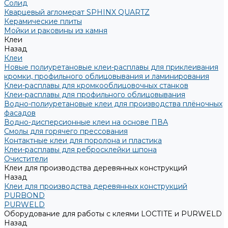
Солид
Кварцевый агломерат SPHINX QUARTZ
Керамические плиты
Мойки и раковины из камня
Клеи
Назад
Клеи
Новые полиуретановые клеи-расплавы для приклеивания
кромки, профильного облицовывания и ламинирования
Клеи-расплавы для кромкооблицовочных станков
Клеи-расплавы для профильного облицовывания
Водно-полиуретановые клеи для производства плёночных
фасадов
Водно-дисперсионные клеи на основе ПВА
Смолы для горячего прессования
Контактные клеи для поролона и пластика
Клеи-расплавы для ребросклейки шпона
Очистители
Клеи для производства деревянных конструкций
Назад
Клеи для производства деревянных конструкций
PURBOND
PURWELD
Оборудование для работы с клеями LOCTITE и PURWELD
Назад