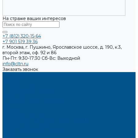
На страже ваших интересов
+7 (812) 320-15-64
+7 901 519 39 36
г. Москва, г. Пушкино, Ярославское шоссе, д. 190, к.3,
второй этаж, оф. 92 и 86
Пн-Пт: 9:30-17:30
Cб-Вс: Выходной
info@cltn.ru
Заказать звонок
О компании
Новости
Миссия и цель
Мероприятия и проекты
Партнёры
Политика конфиденциальности
Каталог
Искусственный камень
Кварцевый агломерат SPHINX QUARTZ
Керамические плиты
Мойки и раковины из камня
Клеи