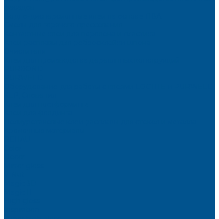
фасадов
Водно-дисперсионные клеи на основе ПВА
Смолы для горячего прессования
Контактные клеи для поролона и пластика
Клеи-расплавы для ребросклейки шпона
Очистители
Клеи для производства деревянных конструкций
PURBOND
PURWELD
Оборудование для работы с клеями LOCTITE и PURWELD
KLP, Словения
Клеи для постформинга
Клеи для фолдинга
Полиуретановые клеи-расплавы для стёкол и металла
Кромочные материалы
REHAU
Color
Decor
Mirror gloss
V-Nut
Magic 3D
Magic II
High gloss
Inspiration
Super high gloss