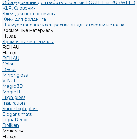
Оборудование для работы с клеями LOCTITE и PURWELD
KLP, Словения
Клеи для постформинга
Клеи для фолдинга
Полиуретановые клеи-расплавы для стёкол и металла
Кромочные материалы
Назад
Кромочные материалы
REHAU
Назад
REHAU
Color
Decor
Mirror gloss
V-Nut
Magic 3D
Magic II
High gloss
Inspiration
Super high gloss
Elegant matt
LignaDecor
Döllken
Меламин
Назад