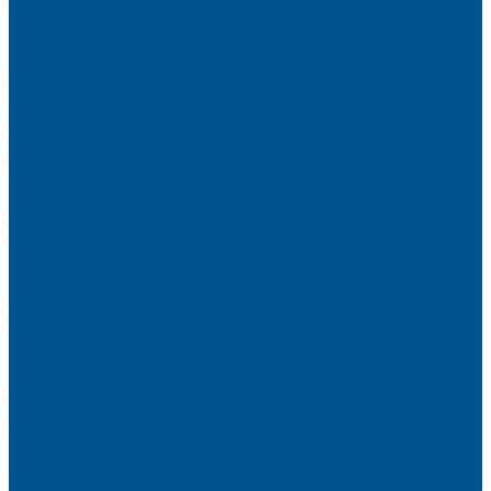
Партнёры
Политика конфиденциальности
Каталог
Искусственный камень
Терраццо
Калакатта
Аврора
Волканикс
Гранит
Интенс
Кварц
Люсент
Лючия
Мармо
Песок и жемчуг
Солид
Кварцевый агломерат SPHINX QUARTZ
Керамические плиты
Мойки и раковины из камня
Клеи
Новые полиуретановые клеи-расплавы для приклеивания
кромки, профильного облицовывания и ламинирования
Клеи-расплавы для кромкооблицовочных станков
Клеи-расплавы для профильного облицовывания
Водно-полиуретановые клеи для производства плёночных