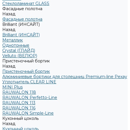
Стеклоламинат GLASS
Фасадные полотна
Назад
Фасадные полотна
Brilliant (ИНСАЙТ)
Назад
Brilliant (ИНСАЙТ)
Металлик
Однотонные
Crystal (ГЛАЙД)
Velluto (ВЕЛЮР)
Пристеночный бортик
Назад
Пристеночный бортик
Алюминиевые бортики для столешниц Premium‑line Рехау
Уплотнитель CLEAR LINE
MINI Plus
RAUWALON 118
RAUWALON Perfetto-Line
RAUWALON 113
RAUWALON 116
RAUWALON Simple-Line
Кухонный цоколь
Назад
Кухонный цоколь