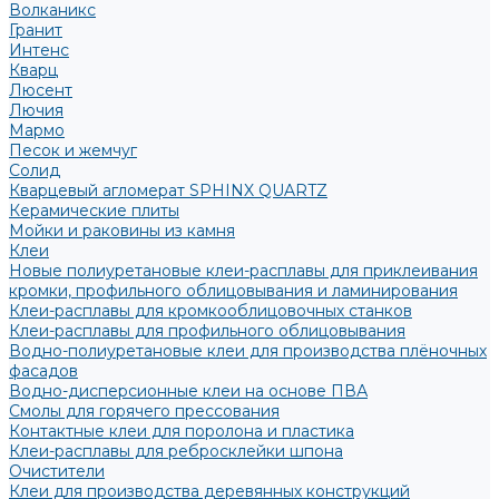
Волканикс
Гранит
Интенс
Кварц
Люсент
Лючия
Мармо
Песок и жемчуг
Солид
Кварцевый агломерат SPHINX QUARTZ
Керамические плиты
Мойки и раковины из камня
Клеи
Новые полиуретановые клеи-расплавы для приклеивания
кромки, профильного облицовывания и ламинирования
Клеи-расплавы для кромкооблицовочных станков
Клеи-расплавы для профильного облицовывания
Водно-полиуретановые клеи для производства плёночных
фасадов
Водно-дисперсионные клеи на основе ПВА
Смолы для горячего прессования
Контактные клеи для поролона и пластика
Клеи-расплавы для ребросклейки шпона
Очистители
Клеи для производства деревянных конструкций