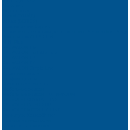
Brilliant (ИНСАЙТ)
Металлик
Однотонные
Crystal (ГЛАЙД)
Velluto (ВЕЛЮР)
Пристеночный бортик
Алюминиевые бортики для столешниц Premium‑line Рехау
Уплотнитель CLEAR LINE
MINI Plus
RAUWALON 118
RAUWALON Perfetto-Line
RAUWALON 113
RAUWALON 116
RAUWALON Simple-Line
Кухонный цоколь
Профиль цоколя
Крепёжные элементы
Мебельные жалюзи
Мебельные жалюзи ПОЛИ-ФОРМ
RAUVOLET CRYSTAL LINE
RAUVOLET INTERIEUR
RAUVOLET METALLIC-LINE
Фурнитура Kesseböhmer
Подъемные механизмы
Кухонное наполнение