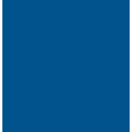
Высокие шкафы
Дайнинг Агент
Механизмы в нижнюю базу
Механизмы для верхних шкафов
Угловые механизмы
Аксессуары
Гардеробные Конеро
Алюминиевый профиль PREMIUM-LINE (Gola)
Фурнитура Blum
Мебельные петли
Подъемные механизмы AVENTOS
Направляющие
Системы выдвижения
Фурнитура TALISMAN
Аксессуары для ящиков
Кухонное наполнение
Направляющие
Петли и демпферы
Система выдвижных ящиков
Прайсы
Акции
Фотогалерея
Шоу-Рум
Помощь
Сертификаты и гарантии