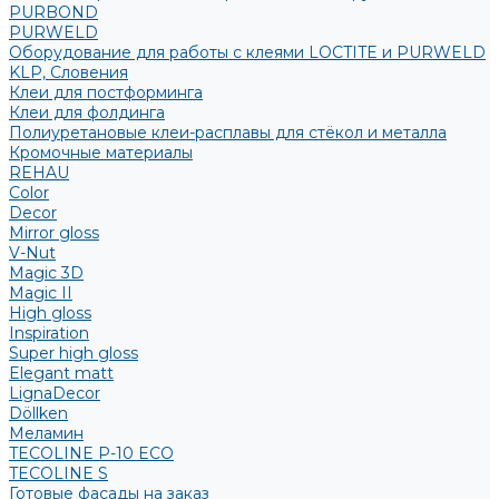
PURBOND
PURWELD
Оборудование для работы с клеями LOCTITE и PURWELD
KLP, Словения
Клеи для постформинга
Клеи для фолдинга
Полиуретановые клеи-расплавы для стёкол и металла
Кромочные материалы
REHAU
Color
Decor
Mirror gloss
V-Nut
Magic 3D
Magic II
High gloss
Inspiration
Super high gloss
Elegant matt
LignaDecor
Döllken
Меламин
TECOLINE P-10 ECO
TECOLINE S
Готовые фасады на заказ