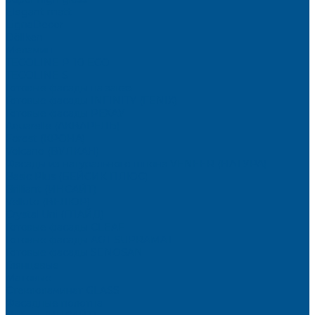
Elegant matt
LignaDecor
Döllken
Меламин
TECOLINE P-10 ECO
TECOLINE S
Готовые фасады на заказ
Готовые фасады INFINITY (FENIX)
Готовые фасады РЕХАУ
Aquarelle (АКВАРЕЛЬ)
Forest (КРОНА)
Volcano (ВУЛКАН)
Фасады из натурального шпона VENEER (НАТУРА)
Basic Plus (БЕЙСИК ПЛЮС)
Brilliant (ИНСАЙТ)
Velluto (ВЕЛЮР)
Crystal Uni (ГЛАЙД)
Готовые фасады CLEAF
Готовые фасады AGT SUPRAMAT
Готовые фасады SENOSAN
Глянцевые
Матовые
Стеклоламинат GLASS
Фасадные полотна