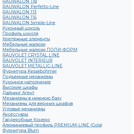
RAUWALON 118
RAUWALON Perfetto-Line
RAUWALON 113
RAUWALON 116
RAUWALON Simple-Line
Кухонный цоколь
Профиль цоколя
Крепёжные элементы
Мебельные жалюзи
Мебельные жалюзи ПОЛИ-ФОРМ
RAUVOLET CRYSTAL LINE
RAUVOLET INTERIEUR
RAUVOLET METALLIC-LINE
Фурнитура Kesseböhmer
Подъемные механизмы
Кухонное наполнение
Высокие шкафы
Дайнинг Агент
Механизмы в нижнюю базу
Механизмы для верхних шкафов
Угловые механизмы
Аксессуары
Гардеробные Конеро
Алюминиевый профиль PREMIUM-LINE (Gola)
Фурнитура Blum