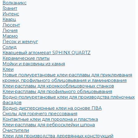
Волканикс
Гранит
Интенс
Кварц
Люсент
Лючия
Мармо
Песок и жемчуг
Солид
Кварцевый агломерат SPHINX QUARTZ
Керамические плиты
Мойки и раковины из камня
Клеи
Новые полиуретановые клеи-расплавы для приклеивания
кромки, профильного облицовывания и ламинирования
Клеи-расплавы для кромкооблицовочных станков
Клеи-расплавы для профильного облицовывания
Водно-полиуретановые клеи для производства плёночных
фасадов
Водно-дисперсионные клеи на основе ПВА
Смолы для горячего прессования
Контактные клеи для поролона и пластика
Клеи-расплавы для ребросклейки шпона
Очистители
Клеи для производства деревянных конструкций