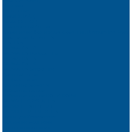
Brilliant (ИНСАЙТ)
Металлик
Однотонные
Crystal (ГЛАЙД)
Velluto (ВЕЛЮР)
Пристеночный бортик
Алюминиевые бортики для столешниц Premium‑line Рехау
Уплотнитель CLEAR LINE
MINI Plus
RAUWALON 118
RAUWALON Perfetto-Line
RAUWALON 113
RAUWALON 116
RAUWALON Simple-Line
Кухонный цоколь
Профиль цоколя
Крепёжные элементы
Мебельные жалюзи
Мебельные жалюзи ПОЛИ-ФОРМ
RAUVOLET CRYSTAL LINE
RAUVOLET INTERIEUR
RAUVOLET METALLIC-LINE
Фурнитура Kesseböhmer
Подъемные механизмы
Кухонное наполнение