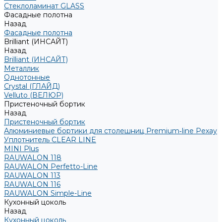
Стеклоламинат GLASS
Фасадные полотна
Назад
Фасадные полотна
Brilliant (ИНСАЙТ)
Назад
Brilliant (ИНСАЙТ)
Металлик
Однотонные
Crystal (ГЛАЙД)
Velluto (ВЕЛЮР)
Пристеночный бортик
Назад
Пристеночный бортик
Алюминиевые бортики для столешниц Premium‑line Рехау
Уплотнитель CLEAR LINE
MINI Plus
RAUWALON 118
RAUWALON Perfetto-Line
RAUWALON 113
RAUWALON 116
RAUWALON Simple-Line
Кухонный цоколь
Назад
Кухонный цоколь