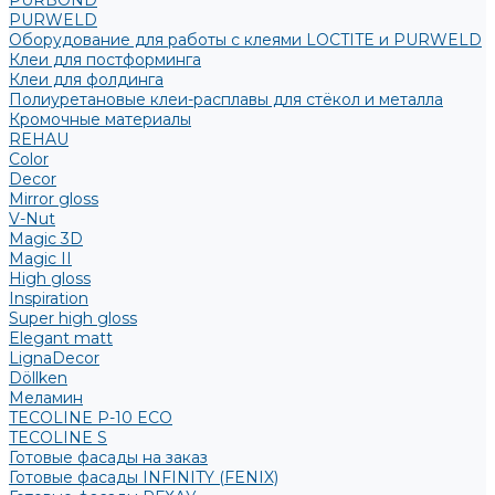
PURBOND
PURWELD
Оборудование для работы с клеями LOCTITE и PURWELD
Клеи для постформинга
Клеи для фолдинга
Полиуретановые клеи-расплавы для стёкол и металла
Кромочные материалы
REHAU
Color
Decor
Mirror gloss
V-Nut
Magic 3D
Magic II
High gloss
Inspiration
Super high gloss
Elegant matt
LignaDecor
Döllken
Меламин
TECOLINE P-10 ECO
TECOLINE S
Готовые фасады на заказ
Готовые фасады INFINITY (FENIX)