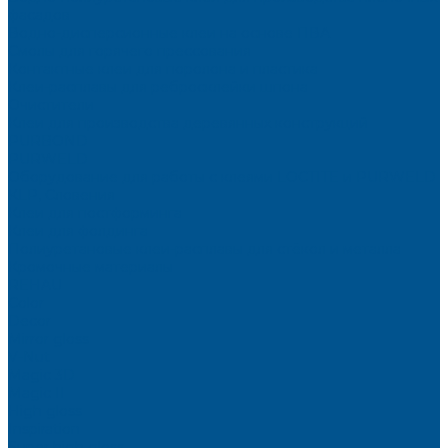
фасадов
Водно-дисперсионные клеи на основе ПВА
Смолы для горячего прессования
Контактные клеи для поролона и пластика
Клеи-расплавы для ребросклейки шпона
Очистители
Клеи для производства деревянных конструкций
PURBOND
PURWELD
Оборудование для работы с клеями LOCTITE и PURWELD
KLP, Словения
Клеи для постформинга
Клеи для фолдинга
Полиуретановые клеи-расплавы для стёкол и металла
Кромочные материалы
REHAU
Color
Decor
Mirror gloss
V-Nut
Magic 3D
Magic II
High gloss
Inspiration
Super high gloss