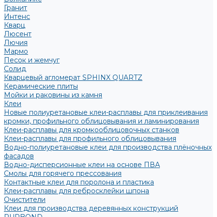
Гранит
Интенс
Кварц
Люсент
Лючия
Мармо
Песок и жемчуг
Солид
Кварцевый агломерат SPHINX QUARTZ
Керамические плиты
Мойки и раковины из камня
Клеи
Новые полиуретановые клеи-расплавы для приклеивания
кромки, профильного облицовывания и ламинирования
Клеи-расплавы для кромкооблицовочных станков
Клеи-расплавы для профильного облицовывания
Водно-полиуретановые клеи для производства плёночных
фасадов
Водно-дисперсионные клеи на основе ПВА
Смолы для горячего прессования
Контактные клеи для поролона и пластика
Клеи-расплавы для ребросклейки шпона
Очистители
Клеи для производства деревянных конструкций