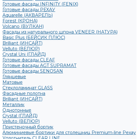
Готовые фасады INFINITY (FENIX)
Готовые фасады РЕХАУ
Aquarelle (АКВАРЕЛЬ)
Forest (КРОНА)
Volcano (ВУЛКАН)
Фасады из натурального шпона VENEER (НАТУРА)
Basic Plus (БЕЙСИК ПЛЮС)
Brilliant (ИНСАЙТ)
Velluto (ВЕЛЮР)
Crystal Uni (ГЛАЙД)
Готовые фасады CLEAF
Готовые фасады AGT SUPRAMAT
Готовые фасады SENOSAN
Глянцевые
Матовые
Стеклоламинат GLASS
Фасадные полотна
Brilliant (ИНСАЙТ)
Металлик
Однотонные
Crystal (ГЛАЙД)
Velluto (ВЕЛЮР)
Пристеночный бортик
Алюминиевые бортики для столешниц Premium‑line Рехау
Уплотнитель CLEAR LINE