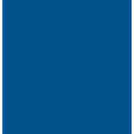
Elegant matt
LignaDecor
Döllken
Меламин
TECOLINE P-10 ECO
TECOLINE S
Готовые фасады на заказ
Готовые фасады INFINITY (FENIX)
Готовые фасады РЕХАУ
Aquarelle (АКВАРЕЛЬ)
Forest (КРОНА)
Volcano (ВУЛКАН)
Фасады из натурального шпона VENEER (НАТУРА)
Basic Plus (БЕЙСИК ПЛЮС)
Brilliant (ИНСАЙТ)
Velluto (ВЕЛЮР)
Crystal Uni (ГЛАЙД)
Готовые фасады CLEAF
Готовые фасады AGT SUPRAMAT
Готовые фасады SENOSAN
Глянцевые
Матовые
Стеклоламинат GLASS
Фасадные полотна