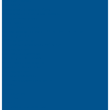
Высокие шкафы
Дайнинг Агент
Механизмы в нижнюю базу
Механизмы для верхних шкафов
Угловые механизмы
Аксессуары
Гардеробные Конеро
Алюминиевый профиль PREMIUM-LINE (Gola)
Фурнитура Blum
Мебельные петли
Подъемные механизмы AVENTOS
Направляющие
Системы выдвижения
Фурнитура TALISMAN
Аксессуары для ящиков
Кухонное наполнение
Направляющие
Петли и демпферы
Система выдвижных ящиков
Прайсы
Акции
Фотогалерея
Шоу-Рум
Помощь
Сертификаты и гарантии