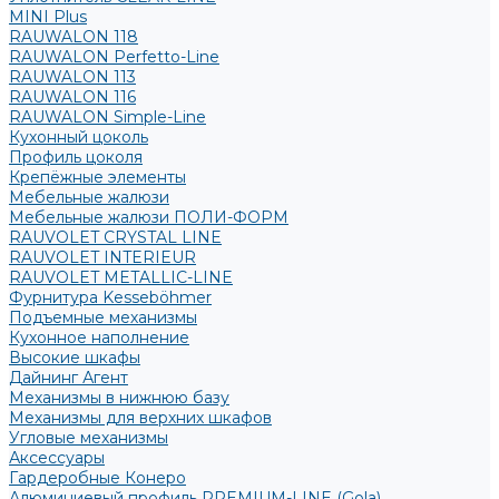
MINI Plus
RAUWALON 118
RAUWALON Perfetto-Line
RAUWALON 113
RAUWALON 116
RAUWALON Simple-Line
Кухонный цоколь
Профиль цоколя
Крепёжные элементы
Мебельные жалюзи
Мебельные жалюзи ПОЛИ-ФОРМ
RAUVOLET CRYSTAL LINE
RAUVOLET INTERIEUR
RAUVOLET METALLIC-LINE
Фурнитура Kesseböhmer
Подъемные механизмы
Кухонное наполнение
Высокие шкафы
Дайнинг Агент
Механизмы в нижнюю базу
Механизмы для верхних шкафов
Угловые механизмы
Аксессуары
Гардеробные Конеро
Алюминиевый профиль PREMIUM-LINE (Gola)