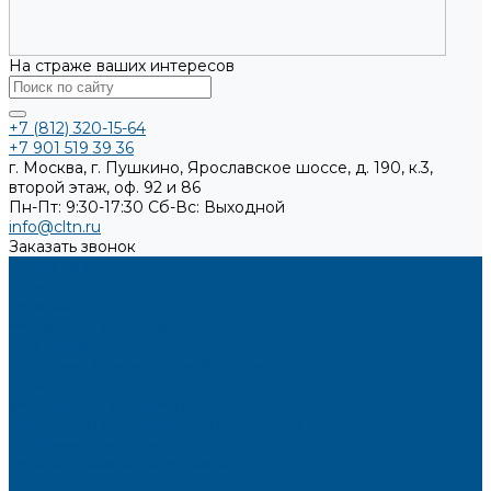
На страже ваших интересов
+7 (812) 320-15-64
+7 901 519 39 36
г. Москва, г. Пушкино, Ярославское шоссе, д. 190, к.3,
второй этаж, оф. 92 и 86
Пн-Пт: 9:30-17:30
Cб-Вс: Выходной
info@cltn.ru
Заказать звонок
О компании
Новости
Миссия и цель
Мероприятия и проекты
Партнёры
Политика конфиденциальности
Каталог
Искусственный камень
Кварцевый агломерат SPHINX QUARTZ
Керамические плиты
Мойки и раковины из камня
Клеи