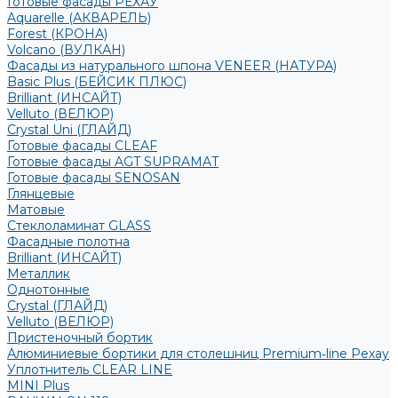
Готовые фасады РЕХАУ
Aquarelle (АКВАРЕЛЬ)
Forest (КРОНА)
Volcano (ВУЛКАН)
Фасады из натурального шпона VENEER (НАТУРА)
Basic Plus (БЕЙСИК ПЛЮС)
Brilliant (ИНСАЙТ)
Velluto (ВЕЛЮР)
Crystal Uni (ГЛАЙД)
Готовые фасады CLEAF
Готовые фасады AGT SUPRAMAT
Готовые фасады SENOSAN
Глянцевые
Матовые
Стеклоламинат GLASS
Фасадные полотна
Brilliant (ИНСАЙТ)
Металлик
Однотонные
Crystal (ГЛАЙД)
Velluto (ВЕЛЮР)
Пристеночный бортик
Алюминиевые бортики для столешниц Premium‑line Рехау
Уплотнитель CLEAR LINE
MINI Plus