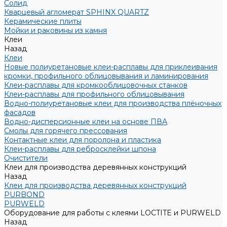
Солид
Кварцевый агломерат SPHINX QUARTZ
Керамические плиты
Мойки и раковины из камня
Клеи
Назад
Клеи
Новые полиуретановые клеи-расплавы для приклеивания
кромки, профильного облицовывания и ламинирования
Клеи-расплавы для кромкооблицовочных станков
Клеи-расплавы для профильного облицовывания
Водно-полиуретановые клеи для производства плёночных
фасадов
Водно-дисперсионные клеи на основе ПВА
Смолы для горячего прессования
Контактные клеи для поролона и пластика
Клеи-расплавы для ребросклейки шпона
Очистители
Клеи для производства деревянных конструкций
Назад
Клеи для производства деревянных конструкций
PURBOND
PURWELD
Оборудование для работы с клеями LOCTITE и PURWELD
Назад