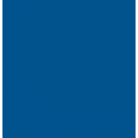
Партнёры
Политика конфиденциальности
Каталог
Искусственный камень
Терраццо
Калакатта
Аврора
Волканикс
Гранит
Интенс
Кварц
Люсент
Лючия
Мармо
Песок и жемчуг
Солид
Кварцевый агломерат SPHINX QUARTZ
Керамические плиты
Мойки и раковины из камня
Клеи
Новые полиуретановые клеи-расплавы для приклеивания
кромки, профильного облицовывания и ламинирования
Клеи-расплавы для кромкооблицовочных станков
Клеи-расплавы для профильного облицовывания
Водно-полиуретановые клеи для производства плёночных