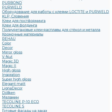
PURBOND
PURWELD
Оборудование для работы с клеями LOCTITE и PURWELD
KLP, Словения
Клеи для постформинга
Клеи для фолдинга
Полиуретановые клеи-расплавы для стёкол и металла
Кромочные материалы
REHAU
Color
Decor
Mirror gloss
V-Nut
Magic 3D
Magic II
High gloss
Inspiration
Super high gloss
Elegant matt
LignaDecor
Döllken
Меламин
TECOLINE P-10 ECO
TECOLINE S
Готовые фасады на заказ