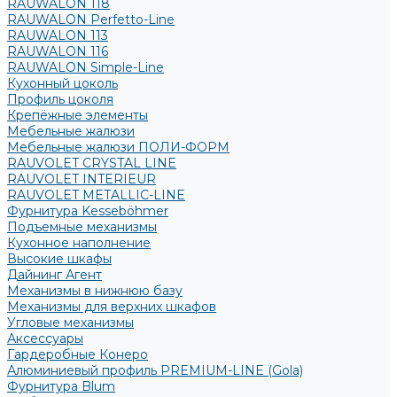
RAUWALON 118
RAUWALON Perfetto-Line
RAUWALON 113
RAUWALON 116
RAUWALON Simple-Line
Кухонный цоколь
Профиль цоколя
Крепёжные элементы
Мебельные жалюзи
Мебельные жалюзи ПОЛИ-ФОРМ
RAUVOLET CRYSTAL LINE
RAUVOLET INTERIEUR
RAUVOLET METALLIC-LINE
Фурнитура Kesseböhmer
Подъемные механизмы
Кухонное наполнение
Высокие шкафы
Дайнинг Агент
Механизмы в нижнюю базу
Механизмы для верхних шкафов
Угловые механизмы
Аксессуары
Гардеробные Конеро
Алюминиевый профиль PREMIUM-LINE (Gola)
Фурнитура Blum