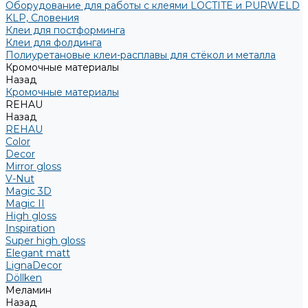
Оборудование для работы с клеями LOCTITE и PURWELD
KLP, Словения
Клеи для постформинга
Клеи для фолдинга
Полиуретановые клеи-расплавы для стёкол и металла
Кромочные материалы
Назад
Кромочные материалы
REHAU
Назад
REHAU
Color
Decor
Mirror gloss
V-Nut
Magic 3D
Magic II
High gloss
Inspiration
Super high gloss
Elegant matt
LignaDecor
Döllken
Меламин
Назад