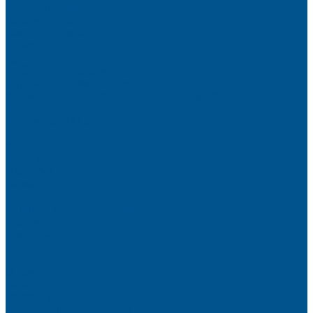
Кромочные материалы
Готовые фасады на заказ
Фасадные полотна
Пристеночный бортик
Кухонный цоколь
Мебельные жалюзи
Фурнитура Kesseböhmer
Алюминиевый профиль PREMIUM-LINE (Gola)
Фурнитура Blum
Фурнитура TALISMAN
Прайсы
Акции
Фотогалерея
Шоу-Рум
Помощь
Сертификаты и гарантии
Каталоги и рекламные материалы
Услуги
Доставка
Контакты
...
О компании
Новости
Миссия и цель
Мероприятия и проекты