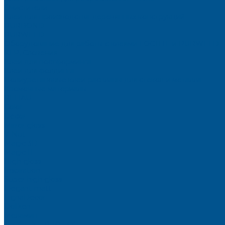
Очистители
Клеи для производства деревянных конструкций
PURBOND
PURWELD
Оборудование для работы с клеями LOCTITE и PURWELD
KLP, Словения
Клеи для постформинга
Клеи для фолдинга
Полиуретановые клеи-расплавы для стёкол и металла
Кромочные материалы
REHAU
Color
Decor
Mirror gloss
V-Nut
Magic 3D
Magic II
High gloss
Inspiration
Super high gloss
Elegant matt
LignaDecor
Döllken
Меламин
TECOLINE P-10 ECO