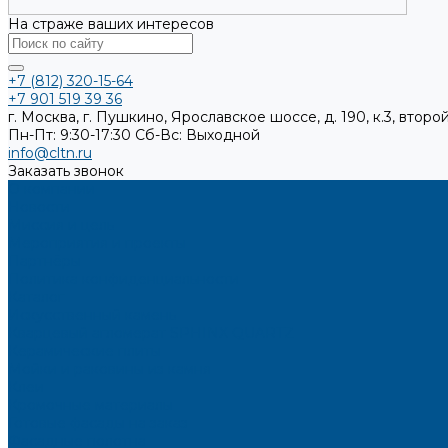
На страже ваших интересов
+7 (812) 320-15-64
+7 901 519 39 36
г. Москва, г. Пушкино, Ярославское шоссе, д. 190, к.3, второй
Пн-Пт: 9:30-17:30
Cб-Вс: Выходной
info@cltn.ru
Заказать звонок
О компании
Новости
Миссия и цель
Мероприятия и проекты
Партнёры
Политика конфиденциальности
Каталог
Искусственный камень
Кварцевый агломерат SPHINX QUARTZ
Керамические плиты
Мойки и раковины из камня
Клеи
Кромочные материалы
Готовые фасады на заказ
Фасадные полотна