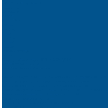
Искусственный камень
Терраццо
Калакатта
Аврора
Волканикс
Гранит
Интенс
Кварц
Люсент
Лючия
Мармо
Песок и жемчуг
Солид
Кварцевый агломерат SPHINX QUARTZ
Керамические плиты
Мойки и раковины из камня
Клеи
Новые полиуретановые клеи-расплавы для приклеивания к
Клеи-расплавы для кромкооблицовочных станков
Клеи-расплавы для профильного облицовывания
Водно-полиуретановые клеи для производства плёночных 
Водно-дисперсионные клеи на основе ПВА
Смолы для горячего прессования
Контактные клеи для поролона и пластика
Клеи-расплавы для ребросклейки шпона