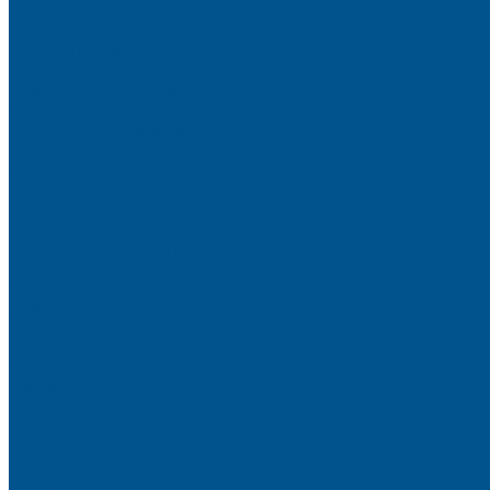
Пристеночный бортик
Кухонный цоколь
Мебельные жалюзи
Фурнитура Kesseböhmer
Алюминиевый профиль PREMIUM-LINE (Gola)
Фурнитура Blum
Фурнитура TALISMAN
Прайсы
Акции
Фотогалерея
Шоу-Рум
Помощь
Сертификаты и гарантии
Каталоги и рекламные материалы
Услуги
Доставка
Контакты
...
О компании
Новости
Миссия и цель
Мероприятия и проекты
Партнёры
Политика конфиденциальности
Каталог