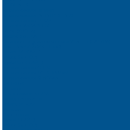
TECOLINE S
Готовые фасады на заказ
Готовые фасады INFINITY (FENIX)
Готовые фасады РЕХАУ
Aquarelle (АКВАРЕЛЬ)
Forest (КРОНА)
Volcano (ВУЛКАН)
Фасады из натурального шпона VENEER (НАТУРА)
Basic Plus (БЕЙСИК ПЛЮС)
Brilliant (ИНСАЙТ)
Velluto (ВЕЛЮР)
Crystal Uni (ГЛАЙД)
Готовые фасады CLEAF
Готовые фасады AGT SUPRAMAT
Готовые фасады SENOSAN
Глянцевые
Матовые
Стеклоламинат GLASS
Фасадные полотна
Brilliant (ИНСАЙТ)
Металлик
Однотонные
Crystal (ГЛАЙД)
Velluto (ВЕЛЮР)