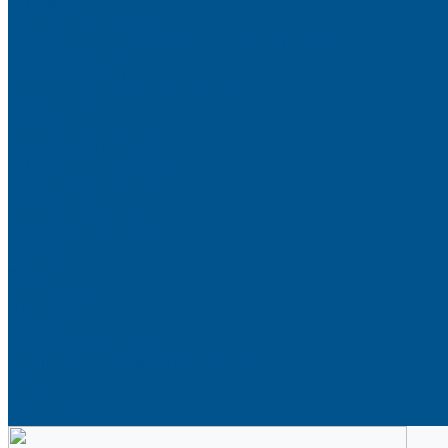
Аксессуары
Гардеробные Конеро
Алюминиевый профиль PREMIUM-LINE (Gola)
Фурнитура Blum
Мебельные петли
Подъемные механизмы AVENTOS
Направляющие
Системы выдвижения
Фурнитура TALISMAN
Аксессуары для ящиков
Кухонное наполнение
Направляющие
Петли и демпферы
Система выдвижных ящиков
Прайсы
Акции
Фотогалерея
Шоу-Рум
Помощь
Сертификаты и гарантии
Каталоги и рекламные материалы
Услуги
Доставка
Контакты