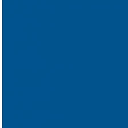
Пристеночный бортик
Алюминиевые бортики для столешниц Premium‑line Рехау
Уплотнитель CLEAR LINE
MINI Plus
RAUWALON 118
RAUWALON Perfetto-Line
RAUWALON 113
RAUWALON 116
RAUWALON Simple-Line
Кухонный цоколь
Профиль цоколя
Крепёжные элементы
Мебельные жалюзи
Мебельные жалюзи ПОЛИ-ФОРМ
RAUVOLET CRYSTAL LINE
RAUVOLET INTERIEUR
RAUVOLET METALLIC-LINE
Фурнитура Kesseböhmer
Подъемные механизмы
Кухонное наполнение
Высокие шкафы
Дайнинг Агент
Механизмы в нижнюю базу
Механизмы для верхних шкафов
Угловые механизмы