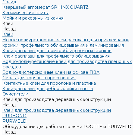
Солид
Кварцевый агломерат SPHINX QUARTZ
Керамические плиты
Мойки и раковины из камня
Клеи
Назад
Клеи
Новые полиуретановые клеи-расплавы для приклеивания
кромки, профильного облицовывания и ламинирования
Клеи-расплавы для кромкооблицовочных станков
Клеи-расплавы для профильного облицовывания
Водно-полиуретановые клеи для производства плёночных
фасадов
Водно-дисперсионные клеи на основе ПВА
Смолы для горячего прессования
Контактные клеи для поролона и пластика
Клеи-расплавы для ребросклейки шпона
Очистители
Клеи для производства деревянных конструкций
Назад
Клеи для производства деревянных конструкций
PURBOND
PURWELD
Оборудование для работы с клеями LOCTITE и PURWELD
Назад