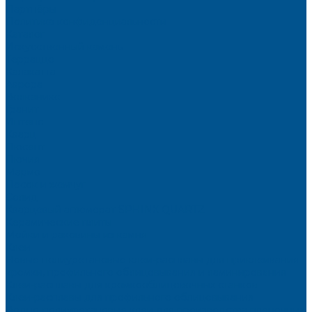
Партнёры
Политика конфиденциальности
Каталог
Искусственный камень
Терраццо
Калакатта
Аврора
Волканикс
Гранит
Интенс
Кварц
Люсент
Лючия
Мармо
Песок и жемчуг
Солид
Кварцевый агломерат SPHINX QUARTZ
Керамические плиты
Мойки и раковины из камня
Клеи
Новые полиуретановые клеи-расплавы для приклеивания
кромки, профильного облицовывания и ламинирования
Клеи-расплавы для кромкооблицовочных станков
Клеи-расплавы для профильного облицовывания
Водно-полиуретановые клеи для производства плёночных