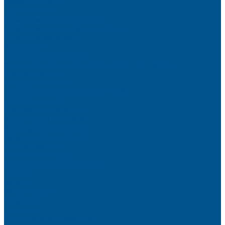
Высокие шкафы
Дайнинг Агент
Механизмы в нижнюю базу
Механизмы для верхних шкафов
Угловые механизмы
Аксессуары
Гардеробные Конеро
Алюминиевый профиль PREMIUM-LINE (Gola)
Фурнитура Blum
Мебельные петли
Подъемные механизмы AVENTOS
Направляющие
Системы выдвижения
Фурнитура TALISMAN
Аксессуары для ящиков
Кухонное наполнение
Направляющие
Петли и демпферы
Система выдвижных ящиков
Прайсы
Акции
Фотогалерея
Шоу-Рум
Помощь
Сертификаты и гарантии