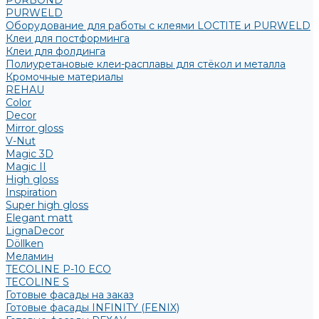
PURBOND
PURWELD
Оборудование для работы с клеями LOCTITE и PURWELD
Клеи для постформинга
Клеи для фолдинга
Полиуретановые клеи-расплавы для стёкол и металла
Кромочные материалы
REHAU
Color
Decor
Mirror gloss
V-Nut
Magic 3D
Magic II
High gloss
Inspiration
Super high gloss
Elegant matt
LignaDecor
Döllken
Меламин
TECOLINE P-10 ECO
TECOLINE S
Готовые фасады на заказ
Готовые фасады INFINITY (FENIX)