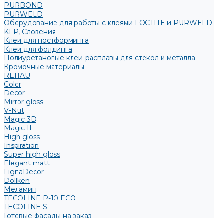
PURBOND
PURWELD
Оборудование для работы с клеями LOCTITE и PURWELD
KLP, Словения
Клеи для постформинга
Клеи для фолдинга
Полиуретановые клеи-расплавы для стёкол и металла
Кромочные материалы
REHAU
Color
Decor
Mirror gloss
V-Nut
Magic 3D
Magic II
High gloss
Inspiration
Super high gloss
Elegant matt
LignaDecor
Döllken
Меламин
TECOLINE P-10 ECO
TECOLINE S
Готовые фасады на заказ