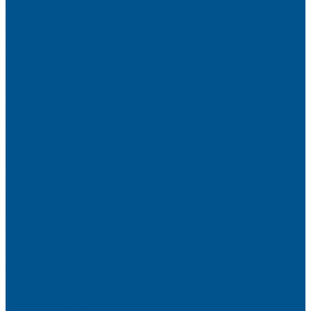
Elegant matt
LignaDecor
Döllken
Меламин
TECOLINE P-10 ECO
TECOLINE S
Готовые фасады на заказ
Готовые фасады INFINITY (FENIX)
Готовые фасады РЕХАУ
Aquarelle (АКВАРЕЛЬ)
Forest (КРОНА)
Volcano (ВУЛКАН)
Фасады из натурального шпона VENEER (НАТУРА)
Basic Plus (БЕЙСИК ПЛЮС)
Brilliant (ИНСАЙТ)
Velluto (ВЕЛЮР)
Crystal Uni (ГЛАЙД)
Готовые фасады CLEAF
Готовые фасады AGT SUPRAMAT
Готовые фасады SENOSAN
Глянцевые
Матовые
Стеклоламинат GLASS
Фасадные полотна