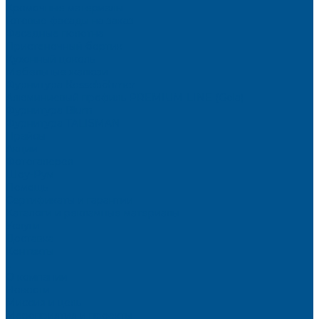
Кромочные материалы
Готовые фасады на заказ
Фасадные полотна
Пристеночный бортик
Кухонный цоколь
Мебельные жалюзи
Фурнитура Kesseböhmer
Алюминиевый профиль PREMIUM-LINE (Gola)
Фурнитура Blum
Фурнитура TALISMAN
Прайсы
Акции
Фотогалерея
Шоу-Рум
Помощь
Сертификаты и гарантии
Каталоги и рекламные материалы
Услуги
Доставка
Контакты
...
О компании
Новости
Миссия и цель
Мероприятия и проекты