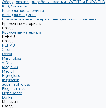
Оборудование для работы с клеями LOCTITE и PURWELD
KLP, Словения
Клеи для постформинга
Клеи для фолдинга
Полиуретановые клеи-расплавы для стёкол и металла
Кромочные материалы
Назад
Кромочные материалы
REHAU
Назад
REHAU
Color
Decor
Mirror gloss
V-Nut
Magic 3D
Magic II
High gloss
Inspiration
Super high gloss
Elegant matt
LignaDecor
Döllken
Меламин
Назад