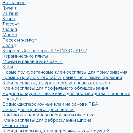
Волканикс
Гранит
Интенс
Кварц
Люсент
Лючия
Мармо
Песок и жемчуг
Солид
Кварцевый агломерат SPHINX QUARTZ
Керамические плиты
Мойки и раковины из камня
Клеи
Новые полиуретановые клеи-расплавы для приклеивания
кромки, профильного облицовывания и ламинирования
Клеи-расплавы для кромкооблицовочных станков
Клеи-расплавы для профильного облицовывания
Водно-полиуретановые клеи для производства плёночных
фасадов
Водно-дисперсионные клеи на основе ПВА
Смолы для горячего прессования
Контактные клеи для поролона и пластика
Клеи-расплавы для ребросклейки шпона
Очистители
Клеи для производства деревянных конструкций