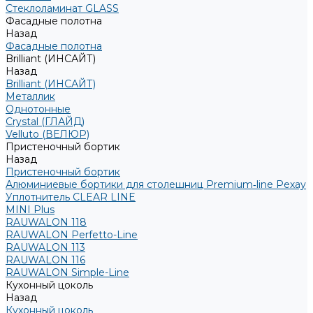
Стеклоламинат GLASS
Фасадные полотна
Назад
Фасадные полотна
Brilliant (ИНСАЙТ)
Назад
Brilliant (ИНСАЙТ)
Металлик
Однотонные
Crystal (ГЛАЙД)
Velluto (ВЕЛЮР)
Пристеночный бортик
Назад
Пристеночный бортик
Алюминиевые бортики для столешниц Premium‑line Рехау
Уплотнитель CLEAR LINE
MINI Plus
RAUWALON 118
RAUWALON Perfetto-Line
RAUWALON 113
RAUWALON 116
RAUWALON Simple-Line
Кухонный цоколь
Назад
Кухонный цоколь