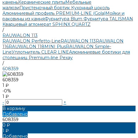
камень
Керамические плиты
Мебельные
жалюзи
Пристеночный бортик
Кухонный цоколь
Алюминиевый профиль PREMIUM-LINE (Gola)
Мойки и
раковины из камня
Фурнитура Blum
Фурнитура TALISMAN
Кварцевый агломерат SPHINX QUARTZ
/
RAUWALON 113
RAUWALON Perfetto-Line
RAUWALON 113
RAUWALON
116
RAUWALON 118
MINI Plus
RAUWALON Simple-
Line
Уплотнитель CLEAR LINE
Алюминиевые бортики для
столешниц Premium‑line Рехау
/
608359
608359
1 ₽
-0%
1 ₽
-
+
В корзину
Добавлено
608359
0 ₽
1 ₽
Добавлено