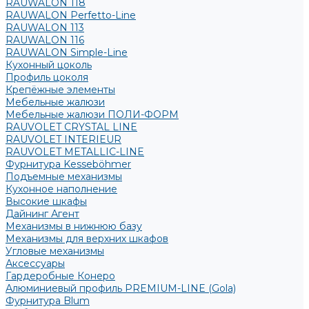
RAUWALON 118
RAUWALON Perfetto-Line
RAUWALON 113
RAUWALON 116
RAUWALON Simple-Line
Кухонный цоколь
Профиль цоколя
Крепёжные элементы
Мебельные жалюзи
Мебельные жалюзи ПОЛИ-ФОРМ
RAUVOLET CRYSTAL LINE
RAUVOLET INTERIEUR
RAUVOLET METALLIC-LINE
Фурнитура Kesseböhmer
Подъемные механизмы
Кухонное наполнение
Высокие шкафы
Дайнинг Агент
Механизмы в нижнюю базу
Механизмы для верхних шкафов
Угловые механизмы
Аксессуары
Гардеробные Конеро
Алюминиевый профиль PREMIUM-LINE (Gola)
Фурнитура Blum