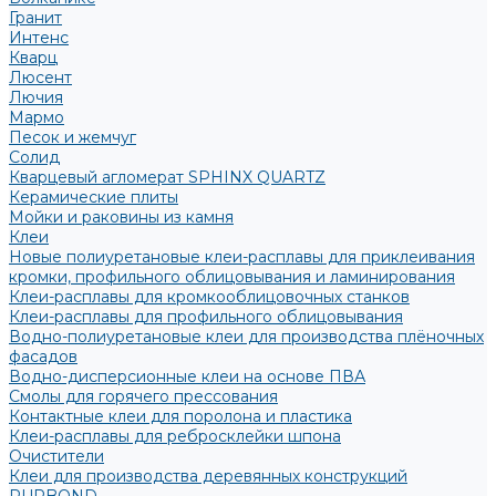
Гранит
Интенс
Кварц
Люсент
Лючия
Мармо
Песок и жемчуг
Солид
Кварцевый агломерат SPHINX QUARTZ
Керамические плиты
Мойки и раковины из камня
Клеи
Новые полиуретановые клеи-расплавы для приклеивания
кромки, профильного облицовывания и ламинирования
Клеи-расплавы для кромкооблицовочных станков
Клеи-расплавы для профильного облицовывания
Водно-полиуретановые клеи для производства плёночных
фасадов
Водно-дисперсионные клеи на основе ПВА
Смолы для горячего прессования
Контактные клеи для поролона и пластика
Клеи-расплавы для ребросклейки шпона
Очистители
Клеи для производства деревянных конструкций