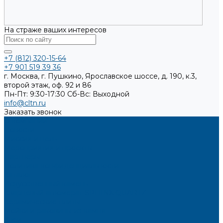
На страже ваших интересов
+7 (812) 320-15-64
+7 901 519 39 36
г. Москва, г. Пушкино, Ярославское шоссе, д. 190, к.3,
второй этаж, оф. 92 и 86
Пн-Пт: 9:30-17:30
Cб-Вс: Выходной
info@cltn.ru
Заказать звонок
О компании
Новости
Миссия и цель
Мероприятия и проекты
Партнёры
Политика конфиденциальности
Каталог
Искусственный камень
Кварцевый агломерат SPHINX QUARTZ
Керамические плиты
Мойки и раковины из камня
Клеи