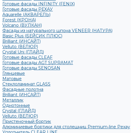
Готовые фасады INFINITY (FENIX)
Готовые фасады РЕХАУ
Aquarelle (АКВАРЕЛЬ)
Forest (КРОНА)
Volcano (ВУЛКАН)
Фасады из натурального шпона VENEER (НАТУРА)
Basic Plus (БЕЙСИК ПЛЮС)
Brilliant (ИНСАЙТ)
Velluto (ВЕЛЮР)
Crystal Uni (ГЛАЙД)
Готовые фасады CLEAF
Готовые фасады AGT SUPRAMAT
Готовые фасады SENOSAN
Глянцевые
Матовые
Стеклоламинат GLASS
Фасадные полотна
Brilliant (ИНСАЙТ)
Металлик
Однотонные
Crystal (ГЛАЙД)
Velluto (ВЕЛЮР)
Пристеночный бортик
Алюминиевые бортики для столешниц Premium‑line Рехау
Уплотнитель CLEAR LINE