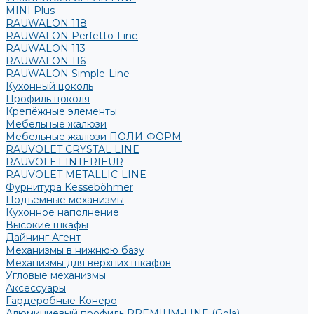
MINI Plus
RAUWALON 118
RAUWALON Perfetto-Line
RAUWALON 113
RAUWALON 116
RAUWALON Simple-Line
Кухонный цоколь
Профиль цоколя
Крепёжные элементы
Мебельные жалюзи
Мебельные жалюзи ПОЛИ-ФОРМ
RAUVOLET CRYSTAL LINE
RAUVOLET INTERIEUR
RAUVOLET METALLIC-LINE
Фурнитура Kesseböhmer
Подъемные механизмы
Кухонное наполнение
Высокие шкафы
Дайнинг Агент
Механизмы в нижнюю базу
Механизмы для верхних шкафов
Угловые механизмы
Аксессуары
Гардеробные Конеро
Алюминиевый профиль PREMIUM-LINE (Gola)