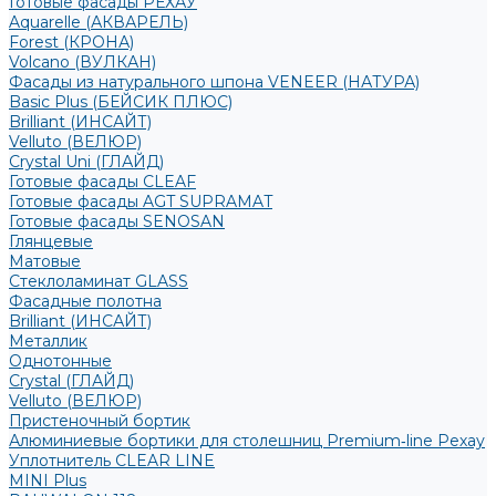
Готовые фасады РЕХАУ
Aquarelle (АКВАРЕЛЬ)
Forest (КРОНА)
Volcano (ВУЛКАН)
Фасады из натурального шпона VENEER (НАТУРА)
Basic Plus (БЕЙСИК ПЛЮС)
Brilliant (ИНСАЙТ)
Velluto (ВЕЛЮР)
Crystal Uni (ГЛАЙД)
Готовые фасады CLEAF
Готовые фасады AGT SUPRAMAT
Готовые фасады SENOSAN
Глянцевые
Матовые
Стеклоламинат GLASS
Фасадные полотна
Brilliant (ИНСАЙТ)
Металлик
Однотонные
Crystal (ГЛАЙД)
Velluto (ВЕЛЮР)
Пристеночный бортик
Алюминиевые бортики для столешниц Premium‑line Рехау
Уплотнитель CLEAR LINE
MINI Plus