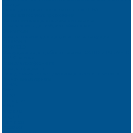
фасадов
Водно-дисперсионные клеи на основе ПВА
Смолы для горячего прессования
Контактные клеи для поролона и пластика
Клеи-расплавы для ребросклейки шпона
Очистители
Клеи для производства деревянных конструкций
PURBOND
PURWELD
Оборудование для работы с клеями LOCTITE и PURWELD
KLP, Словения
Клеи для постформинга
Клеи для фолдинга
Полиуретановые клеи-расплавы для стёкол и металла
Кромочные материалы
REHAU
Color
Decor
Mirror gloss
V-Nut
Magic 3D
Magic II
High gloss
Inspiration
Super high gloss