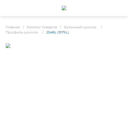
Главная
/
Каталог товаров
/
Кухонный цоколь
/
Профиль цоколя
/
2548L (1979L)