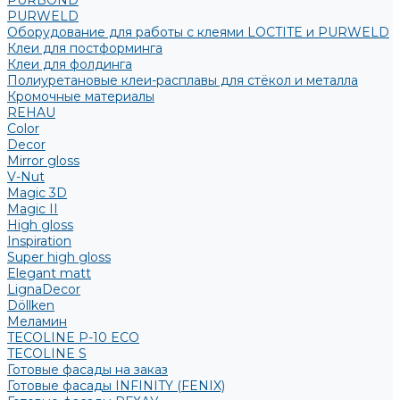
PURBOND
PURWELD
Оборудование для работы с клеями LOCTITE и PURWELD
Клеи для постформинга
Клеи для фолдинга
Полиуретановые клеи-расплавы для стёкол и металла
Кромочные материалы
REHAU
Color
Decor
Mirror gloss
V-Nut
Magic 3D
Magic II
High gloss
Inspiration
Super high gloss
Elegant matt
LignaDecor
Döllken
Меламин
TECOLINE P-10 ECO
TECOLINE S
Готовые фасады на заказ
Готовые фасады INFINITY (FENIX)