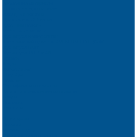
Кромочные материалы
Готовые фасады на заказ
Фасадные полотна
Пристеночный бортик
Кухонный цоколь
Мебельные жалюзи
Фурнитура Kesseböhmer
Алюминиевый профиль PREMIUM-LINE (Gola)
Фурнитура Blum
Фурнитура TALISMAN
Прайсы
Акции
Фотогалерея
Шоу-Рум
Помощь
Сертификаты и гарантии
Каталоги и рекламные материалы
Услуги
Доставка
Контакты
...
О компании
Новости
Миссия и цель
Мероприятия и проекты