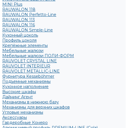
MINI Plus
RAUWALON 118
RAUWALON Perfetto-Line
RAUWALON 113
RAUWALON 116
RAUWALON Simple-Line
Кухонный цоколь
Профиль цоколя
Крепёжные элементы
Мебельные жалюзи
Мебельные жалюзи ПОЛИ-ФОРМ
RAUVOLET CRYSTAL LINE
RAUVOLET INTERIEUR
RAUVOLET METALLIC-LINE
Фурнитура Kesseböhmer
Подъемные механизмы
Кухонное наполнение
Высокие шкафы
Дайнинг Агент
Механизмы в нижнюю базу
Механизмы для верхних шкафов
Угловые механизмы
Аксессуары
Гардеробные Конеро
Алюминиевый профиль PREMIUM-LINE (Gola)