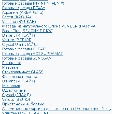
Готовые фасады INFINITY (FENIX)
Готовые фасады РЕХАУ
Aquarelle (АКВАРЕЛЬ)
Forest (КРОНА)
Volcano (ВУЛКАН)
Фасады из натурального шпона VENEER (НАТУРА)
Basic Plus (БЕЙСИК ПЛЮС)
Brilliant (ИНСАЙТ)
Velluto (ВЕЛЮР)
Crystal Uni (ГЛАЙД)
Готовые фасады CLEAF
Готовые фасады AGT SUPRAMAT
Готовые фасады SENOSAN
Глянцевые
Матовые
Стеклоламинат GLASS
Фасадные полотна
Brilliant (ИНСАЙТ)
Металлик
Однотонные
Crystal (ГЛАЙД)
Velluto (ВЕЛЮР)
Пристеночный бортик
Алюминиевые бортики для столешниц Premium‑line Рехау
Уплотнитель CLEAR LINE