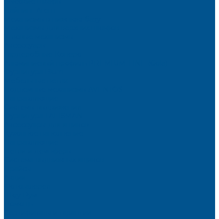
Высокие шкафы
Дайнинг Агент
Механизмы в нижнюю базу
Механизмы для верхних шкафов
Угловые механизмы
Аксессуары
Гардеробные Конеро
Алюминиевый профиль PREMIUM-LINE (Gola)
Фурнитура Blum
Мебельные петли
Подъемные механизмы AVENTOS
Направляющие
Системы выдвижения
Фурнитура TALISMAN
Аксессуары для ящиков
Кухонное наполнение
Направляющие
Петли и демпферы
Система выдвижных ящиков
Прайсы
Акции
Фотогалерея
Шоу-Рум
Помощь
Сертификаты и гарантии