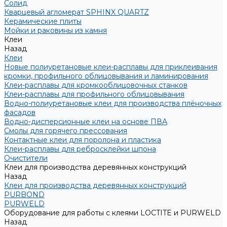
Солид
Кварцевый агломерат SPHINX QUARTZ
Керамические плиты
Мойки и раковины из камня
Клеи
Назад
Клеи
Новые полиуретановые клеи-расплавы для приклеивания
кромки, профильного облицовывания и ламинирования
Клеи-расплавы для кромкооблицовочных станков
Клеи-расплавы для профильного облицовывания
Водно-полиуретановые клеи для производства плёночных
фасадов
Водно-дисперсионные клеи на основе ПВА
Смолы для горячего прессования
Контактные клеи для поролона и пластика
Клеи-расплавы для ребросклейки шпона
Очистители
Клеи для производства деревянных конструкций
Назад
Клеи для производства деревянных конструкций
PURBOND
PURWELD
Оборудование для работы с клеями LOCTITE и PURWELD
Назад