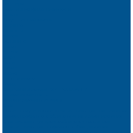
Партнёры
Политика конфиденциальности
Каталог
Искусственный камень
Терраццо
Калакатта
Аврора
Волканикс
Гранит
Интенс
Кварц
Люсент
Лючия
Мармо
Песок и жемчуг
Солид
Кварцевый агломерат SPHINX QUARTZ
Керамические плиты
Мойки и раковины из камня
Клеи
Новые полиуретановые клеи-расплавы для приклеивания
кромки, профильного облицовывания и ламинирования
Клеи-расплавы для кромкооблицовочных станков
Клеи-расплавы для профильного облицовывания
Водно-полиуретановые клеи для производства плёночных