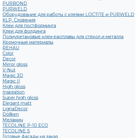
PURBOND
PURWELD
Оборудование для работы с клеями LOCTITE и PURWELD
KLP, Словения
Клеи для постформинга
Клеи для фолдинга
Полиуретановые клеи-расплавы для стёкол и металла
Кромочные материалы
REHAU
Color
Decor
Mirror gloss
V-Nut
Magic 3D
Magic II
High gloss
Inspiration
Super high gloss
Elegant matt
LignaDecor
Döllken
Меламин
TECOLINE P-10 ECO
TECOLINE S
Готовые фасады на заказ