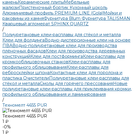
камень
Керамические плиты
Мебельные
жалюзи
Пристеночный бортик
Кухонный цоколь
Алюминиевый профиль PREMIUM-LINE (Gola)
Мойки и
раковины из камня
Фурнитура Blum
Фурнитура TALISMAN
Кварцевый агломерат SPHINX QUARTZ
/
Полиуретановые клеи-расплавы для стёкол и металла
Клеи для фолдинга
Водно-дисперсионные клеи на основе
ПВА
Водно-полиуретановые клеи для производства
плёночных фасадов
Клеи для производства деревянных
конструкций
Клеи для постформинга
Клеи-расплавы для
кромкооблицовочных станков
Клеи-расплавы для
профильного облицовывания
Клеи-расплавы для
ребросклейки шпона
Контактные клеи для поролона и
пластика
Очистители
Полиуретановые клеи-расплавы для
стёкол и металла
Смолы для горячего прессования
Новые
полиуретановые клеи-расплавы для приклеивания кромки,
профильного облицовывания и ламинирования
/
Техномелт 4655 PUR
Техномелт 4655 PUR
1 ₽
-0%
1 ₽