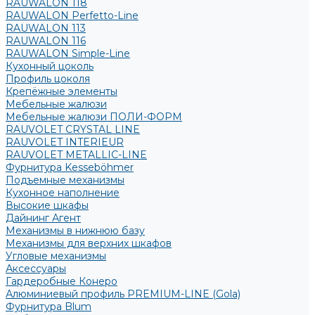
RAUWALON 118
RAUWALON Perfetto-Line
RAUWALON 113
RAUWALON 116
RAUWALON Simple-Line
Кухонный цоколь
Профиль цоколя
Крепёжные элементы
Мебельные жалюзи
Мебельные жалюзи ПОЛИ-ФОРМ
RAUVOLET CRYSTAL LINE
RAUVOLET INTERIEUR
RAUVOLET METALLIC-LINE
Фурнитура Kesseböhmer
Подъемные механизмы
Кухонное наполнение
Высокие шкафы
Дайнинг Агент
Механизмы в нижнюю базу
Механизмы для верхних шкафов
Угловые механизмы
Аксессуары
Гардеробные Конеро
Алюминиевый профиль PREMIUM-LINE (Gola)
Фурнитура Blum