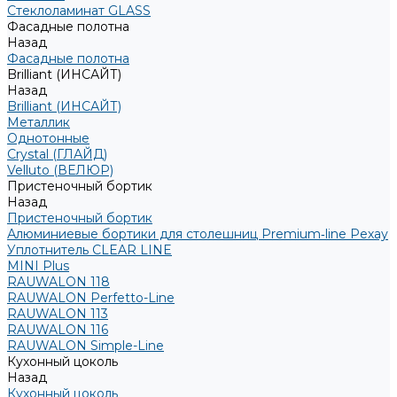
Стеклоламинат GLASS
Фасадные полотна
Назад
Фасадные полотна
Brilliant (ИНСАЙТ)
Назад
Brilliant (ИНСАЙТ)
Металлик
Однотонные
Crystal (ГЛАЙД)
Velluto (ВЕЛЮР)
Пристеночный бортик
Назад
Пристеночный бортик
Алюминиевые бортики для столешниц Premium‑line Рехау
Уплотнитель CLEAR LINE
MINI Plus
RAUWALON 118
RAUWALON Perfetto-Line
RAUWALON 113
RAUWALON 116
RAUWALON Simple-Line
Кухонный цоколь
Назад
Кухонный цоколь