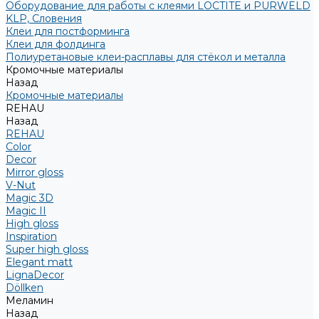
Оборудование для работы с клеями LOCTITE и PURWELD
KLP, Словения
Клеи для постформинга
Клеи для фолдинга
Полиуретановые клеи-расплавы для стёкол и металла
Кромочные материалы
Назад
Кромочные материалы
REHAU
Назад
REHAU
Color
Decor
Mirror gloss
V-Nut
Magic 3D
Magic II
High gloss
Inspiration
Super high gloss
Elegant matt
LignaDecor
Döllken
Меламин
Назад