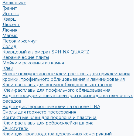
Волканикс
Гранит
Интенс
Кварц
Люсент
Лючия
Мармо
Песок и жемчуг
Солид
Кварцевый агломерат SPHINX QUARTZ
Керамические плиты
Мойки и раковины из камня
Клеи
Новые полиуретановые клеи-расплавы для приклеивания
кромки, профильного облицовывания и ламинирования
Клеи-расплавы для кромкооблицовочных станков
Клеи-расплавы для профильного облицовывания
Водно-полиуретановые клеи для производства плёночных
фасадов
Водно-дисперсионные клеи на основе ПВА
Смолы для горячего прессования
Контактные клеи для поролона и пластика
Клеи-расплавы для ребросклейки шпона
Очистители
Клеи для производства деревянных конструкций