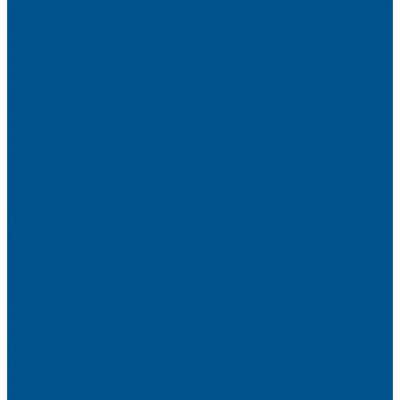
фасадов
Водно-дисперсионные клеи на основе ПВА
Смолы для горячего прессования
Контактные клеи для поролона и пластика
Клеи-расплавы для ребросклейки шпона
Очистители
Клеи для производства деревянных конструкций
PURBOND
PURWELD
Оборудование для работы с клеями LOCTITE и PURWELD
KLP, Словения
Клеи для постформинга
Клеи для фолдинга
Полиуретановые клеи-расплавы для стёкол и металла
Кромочные материалы
REHAU
Color
Decor
Mirror gloss
V-Nut
Magic 3D
Magic II
High gloss
Inspiration
Super high gloss