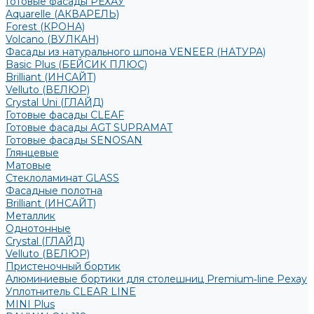
Готовые фасады РЕХАУ
Aquarelle (АКВАРЕЛЬ)
Forest (КРОНА)
Volcano (ВУЛКАН)
Фасады из натурального шпона VENEER (НАТУРА)
Basic Plus (БЕЙСИК ПЛЮС)
Brilliant (ИНСАЙТ)
Velluto (ВЕЛЮР)
Crystal Uni (ГЛАЙД)
Готовые фасады CLEAF
Готовые фасады AGT SUPRAMAT
Готовые фасады SENOSAN
Глянцевые
Матовые
Стеклоламинат GLASS
Фасадные полотна
Brilliant (ИНСАЙТ)
Металлик
Однотонные
Crystal (ГЛАЙД)
Velluto (ВЕЛЮР)
Пристеночный бортик
Алюминиевые бортики для столешниц Premium‑line Рехау
Уплотнитель CLEAR LINE
MINI Plus