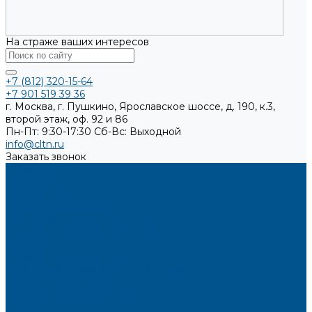
На страже ваших интересов
+7 (812) 320-15-64
+7 901 519 39 36
г. Москва, г. Пушкино, Ярославское шоссе, д. 190, к.3,
второй этаж, оф. 92 и 86
Пн-Пт: 9:30-17:30
Cб-Вс: Выходной
info@cltn.ru
Заказать звонок
О компании
Новости
Миссия и цель
Мероприятия и проекты
Партнёры
Политика конфиденциальности
Каталог
Искусственный камень
Кварцевый агломерат SPHINX QUARTZ
Керамические плиты
Мойки и раковины из камня
Клеи