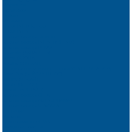
Elegant matt
LignaDecor
Döllken
Меламин
TECOLINE P-10 ECO
TECOLINE S
Готовые фасады на заказ
Готовые фасады INFINITY (FENIX)
Готовые фасады РЕХАУ
Aquarelle (АКВАРЕЛЬ)
Forest (КРОНА)
Volcano (ВУЛКАН)
Фасады из натурального шпона VENEER (НАТУРА)
Basic Plus (БЕЙСИК ПЛЮС)
Brilliant (ИНСАЙТ)
Velluto (ВЕЛЮР)
Crystal Uni (ГЛАЙД)
Готовые фасады CLEAF
Готовые фасады AGT SUPRAMAT
Готовые фасады SENOSAN
Глянцевые
Матовые
Стеклоламинат GLASS
Фасадные полотна