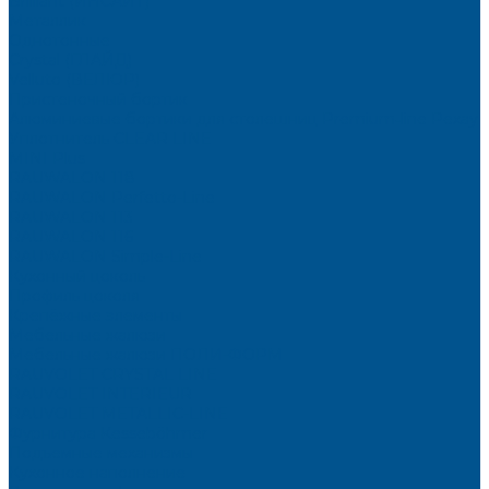
Brilliant (ИНСАЙТ)
Металлик
Однотонные
Crystal (ГЛАЙД)
Velluto (ВЕЛЮР)
Пристеночный бортик
Алюминиевые бортики для столешниц Premium‑line Рехау
Уплотнитель CLEAR LINE
MINI Plus
RAUWALON 118
RAUWALON Perfetto-Line
RAUWALON 113
RAUWALON 116
RAUWALON Simple-Line
Кухонный цоколь
Профиль цоколя
Крепёжные элементы
Мебельные жалюзи
Мебельные жалюзи ПОЛИ-ФОРМ
RAUVOLET CRYSTAL LINE
RAUVOLET INTERIEUR
RAUVOLET METALLIC-LINE
Фурнитура Kesseböhmer
Подъемные механизмы
Кухонное наполнение