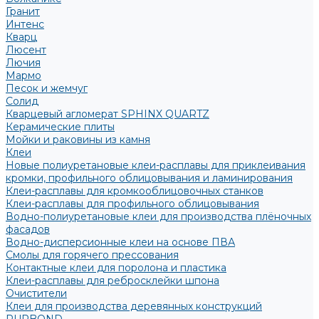
Гранит
Интенс
Кварц
Люсент
Лючия
Мармо
Песок и жемчуг
Солид
Кварцевый агломерат SPHINX QUARTZ
Керамические плиты
Мойки и раковины из камня
Клеи
Новые полиуретановые клеи-расплавы для приклеивания
кромки, профильного облицовывания и ламинирования
Клеи-расплавы для кромкооблицовочных станков
Клеи-расплавы для профильного облицовывания
Водно-полиуретановые клеи для производства плёночных
фасадов
Водно-дисперсионные клеи на основе ПВА
Смолы для горячего прессования
Контактные клеи для поролона и пластика
Клеи-расплавы для ребросклейки шпона
Очистители
Клеи для производства деревянных конструкций