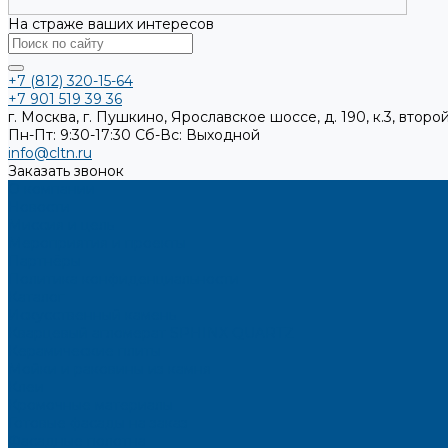
На страже ваших интересов
+7 (812) 320-15-64
+7 901 519 39 36
г. Москва, г. Пушкино, Ярославское шоссе, д. 190, к.3, второй
Пн-Пт: 9:30-17:30
Cб-Вс: Выходной
info@cltn.ru
Заказать звонок
О компании
Новости
Миссия и цель
Мероприятия и проекты
Партнёры
Политика конфиденциальности
Каталог
Искусственный камень
Кварцевый агломерат SPHINX QUARTZ
Керамические плиты
Мойки и раковины из камня
Клеи
Кромочные материалы
Готовые фасады на заказ
Фасадные полотна