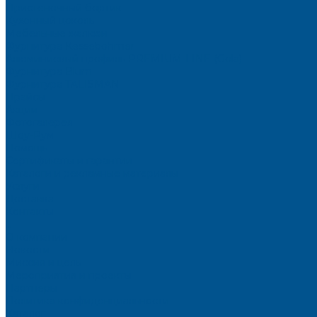
Пристеночный бортик
Кухонный цоколь
Мебельные жалюзи
Фурнитура Kesseböhmer
Алюминиевый профиль PREMIUM-LINE (Gola)
Фурнитура Blum
Фурнитура TALISMAN
Прайсы
Акции
Фотогалерея
Шоу-Рум
Помощь
Сертификаты и гарантии
Каталоги и рекламные материалы
Услуги
Доставка
Контакты
...
О компании
Новости
Миссия и цель
Мероприятия и проекты
Партнёры
Политика конфиденциальности
Каталог