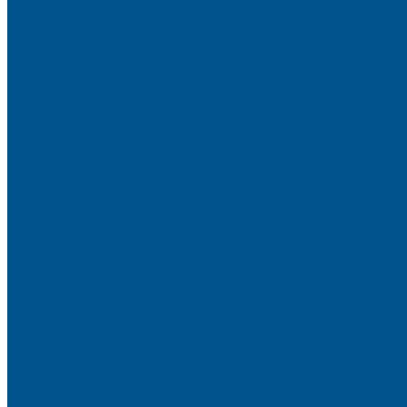
TECOLINE S
Готовые фасады на заказ
Готовые фасады INFINITY (FENIX)
Готовые фасады РЕХАУ
Aquarelle (АКВАРЕЛЬ)
Forest (КРОНА)
Volcano (ВУЛКАН)
Фасады из натурального шпона VENEER (НАТУРА)
Basic Plus (БЕЙСИК ПЛЮС)
Brilliant (ИНСАЙТ)
Velluto (ВЕЛЮР)
Crystal Uni (ГЛАЙД)
Готовые фасады CLEAF
Готовые фасады AGT SUPRAMAT
Готовые фасады SENOSAN
Глянцевые
Матовые
Стеклоламинат GLASS
Фасадные полотна
Brilliant (ИНСАЙТ)
Металлик
Однотонные
Crystal (ГЛАЙД)
Velluto (ВЕЛЮР)