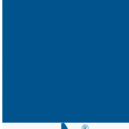
Аксессуары
Гардеробные Конеро
Алюминиевый профиль PREMIUM-LINE (Gola)
Фурнитура Blum
Мебельные петли
Подъемные механизмы AVENTOS
Направляющие
Системы выдвижения
Фурнитура TALISMAN
Аксессуары для ящиков
Кухонное наполнение
Направляющие
Петли и демпферы
Система выдвижных ящиков
Прайсы
Акции
Фотогалерея
Шоу-Рум
Помощь
Сертификаты и гарантии
Каталоги и рекламные материалы
Услуги
Доставка
Контакты