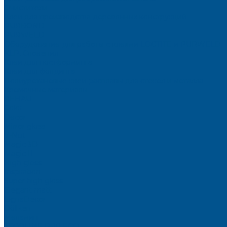
Очистители
Клеи для производства деревянных конструкций
PURBOND
PURWELD
Оборудование для работы с клеями LOCTITE и PURWELD
KLP, Словения
Клеи для постформинга
Клеи для фолдинга
Полиуретановые клеи-расплавы для стёкол и металла
Кромочные материалы
REHAU
Color
Decor
Mirror gloss
V-Nut
Magic 3D
Magic II
High gloss
Inspiration
Super high gloss
Elegant matt
LignaDecor
Döllken
Меламин
TECOLINE P-10 ECO