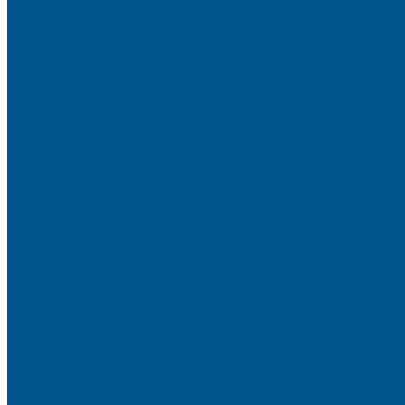
Искусственный камень
Терраццо
Калакатта
Аврора
Волканикс
Гранит
Интенс
Кварц
Люсент
Лючия
Мармо
Песок и жемчуг
Солид
Кварцевый агломерат SPHINX QUARTZ
Керамические плиты
Мойки и раковины из камня
Клеи
Новые полиуретановые клеи-расплавы для приклеивания к
Клеи-расплавы для кромкооблицовочных станков
Клеи-расплавы для профильного облицовывания
Водно-полиуретановые клеи для производства плёночных 
Водно-дисперсионные клеи на основе ПВА
Смолы для горячего прессования
Контактные клеи для поролона и пластика
Клеи-расплавы для ребросклейки шпона