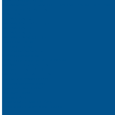
Пристеночный бортик
Алюминиевые бортики для столешниц Premium‑line Рехау
Уплотнитель CLEAR LINE
MINI Plus
RAUWALON 118
RAUWALON Perfetto-Line
RAUWALON 113
RAUWALON 116
RAUWALON Simple-Line
Кухонный цоколь
Профиль цоколя
Крепёжные элементы
Мебельные жалюзи
Мебельные жалюзи ПОЛИ-ФОРМ
RAUVOLET CRYSTAL LINE
RAUVOLET INTERIEUR
RAUVOLET METALLIC-LINE
Фурнитура Kesseböhmer
Подъемные механизмы
Кухонное наполнение
Высокие шкафы
Дайнинг Агент
Механизмы в нижнюю базу
Механизмы для верхних шкафов
Угловые механизмы