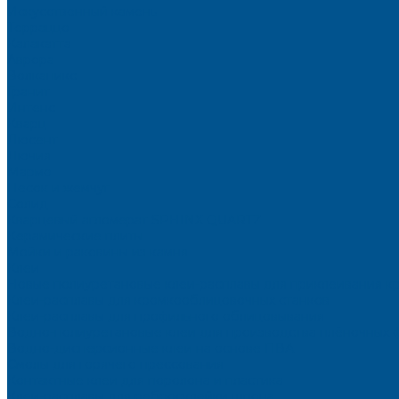
Искусственный камень
Терраццо
Калакатта
Аврора
Волканикс
Гранит
Интенс
Кварц
Люсент
Лючия
Мармо
Песок и жемчуг
Солид
Кварцевый агломерат SPHINX QUARTZ
Керамические плиты
Мойки и раковины из камня
Клеи
Новые полиуретановые клеи-расплавы для приклеивания к
Клеи-расплавы для кромкооблицовочных станков
Клеи-расплавы для профильного облицовывания
Водно-полиуретановые клеи для производства плёночных 
Водно-дисперсионные клеи на основе ПВА
Смолы для горячего прессования
Контактные клеи для поролона и пластика
Клеи-расплавы для ребросклейки шпона