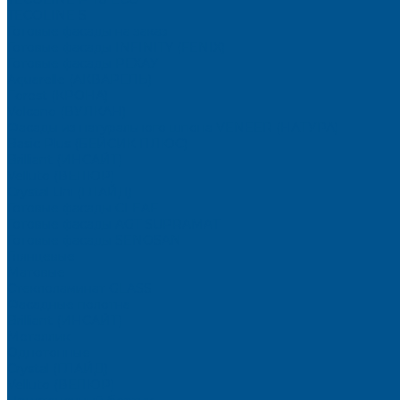
TECOLINE S
Готовые фасады на заказ
Готовые фасады INFINITY (FENIX)
Готовые фасады РЕХАУ
Aquarelle (АКВАРЕЛЬ)
Forest (КРОНА)
Volcano (ВУЛКАН)
Фасады из натурального шпона VENEER (НАТУРА)
Basic Plus (БЕЙСИК ПЛЮС)
Brilliant (ИНСАЙТ)
Velluto (ВЕЛЮР)
Crystal Uni (ГЛАЙД)
Готовые фасады CLEAF
Готовые фасады AGT SUPRAMAT
Готовые фасады SENOSAN
Глянцевые
Матовые
Стеклоламинат GLASS
Фасадные полотна
Brilliant (ИНСАЙТ)
Металлик
Однотонные
Crystal (ГЛАЙД)
Velluto (ВЕЛЮР)