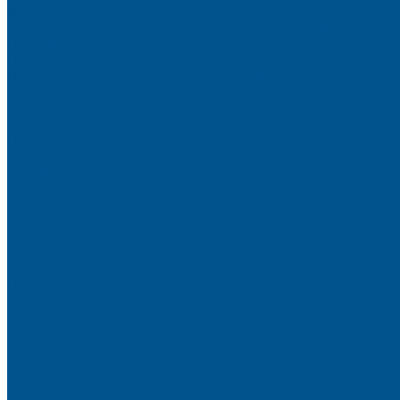
Очистители
Клеи для производства деревянных конструкций
PURBOND
PURWELD
Оборудование для работы с клеями LOCTITE и PURWELD
KLP, Словения
Клеи для постформинга
Клеи для фолдинга
Полиуретановые клеи-расплавы для стёкол и металла
Кромочные материалы
REHAU
Color
Decor
Mirror gloss
V-Nut
Magic 3D
Magic II
High gloss
Inspiration
Super high gloss
Elegant matt
LignaDecor
Döllken
Меламин
TECOLINE P-10 ECO