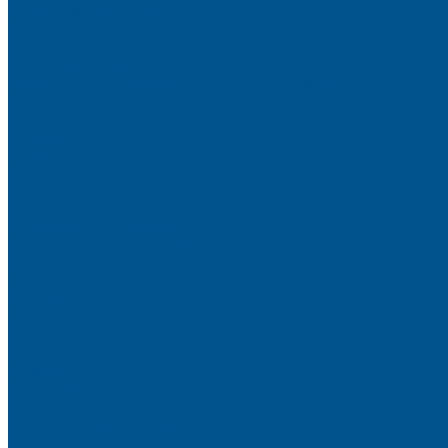
Пристеночный бортик
Кухонный цоколь
Мебельные жалюзи
Фурнитура Kesseböhmer
Алюминиевый профиль PREMIUM-LINE (Gola)
Фурнитура Blum
Фурнитура TALISMAN
Прайсы
Акции
Фотогалерея
Шоу-Рум
Помощь
Сертификаты и гарантии
Каталоги и рекламные материалы
Услуги
Доставка
Контакты
...
О компании
Новости
Миссия и цель
Мероприятия и проекты
Партнёры
Политика конфиденциальности
Каталог