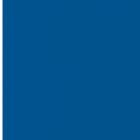
Пристеночный бортик
Алюминиевые бортики для столешниц Premium‑line Рехау
Уплотнитель CLEAR LINE
MINI Plus
RAUWALON 118
RAUWALON Perfetto-Line
RAUWALON 113
RAUWALON 116
RAUWALON Simple-Line
Кухонный цоколь
Профиль цоколя
Крепёжные элементы
Мебельные жалюзи
Мебельные жалюзи ПОЛИ-ФОРМ
RAUVOLET CRYSTAL LINE
RAUVOLET INTERIEUR
RAUVOLET METALLIC-LINE
Фурнитура Kesseböhmer
Подъемные механизмы
Кухонное наполнение
Высокие шкафы
Дайнинг Агент
Механизмы в нижнюю базу
Механизмы для верхних шкафов
Угловые механизмы