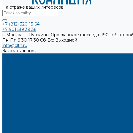
На страже ваших интересов
+7 (812) 320-15-64
+7 901 519 39 36
г. Москва, г. Пушкино, Ярославское шоссе, д. 190, к.3, второй
Пн-Пт: 9:30-17:30
Cб-Вс: Выходной
info@cltn.ru
Заказать звонок
О компании
Новости
Миссия и цель
Мероприятия и проекты
Партнёры
Политика конфиденциальности
Каталог
Искусственный камень
Кварцевый агломерат SPHINX QUARTZ
Керамические плиты
Мойки и раковины из камня
Клеи
Кромочные материалы
Готовые фасады на заказ
Фасадные полотна