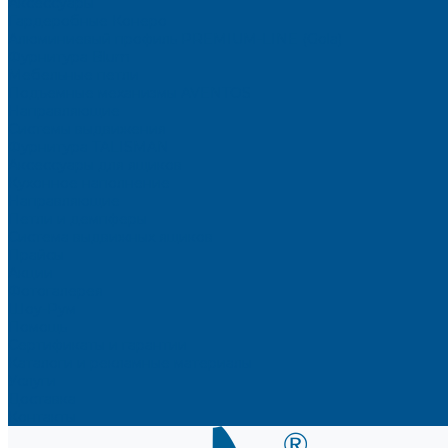
Аксессуары
Гардеробные Конеро
Алюминиевый профиль PREMIUM-LINE (Gola)
Фурнитура Blum
Мебельные петли
Подъемные механизмы AVENTOS
Направляющие
Системы выдвижения
Фурнитура TALISMAN
Аксессуары для ящиков
Кухонное наполнение
Направляющие
Петли и демпферы
Система выдвижных ящиков
Прайсы
Акции
Фотогалерея
Шоу-Рум
Помощь
Сертификаты и гарантии
Каталоги и рекламные материалы
Услуги
Доставка
Контакты