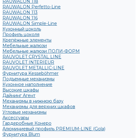
RAUWALON 118
RAUWALON Perfetto-Line
RAUWALON 113
RAUWALON 116
RAUWALON Simple-Line
Кухонный цоколь
Профиль цоколя
Крепёжные элементы
Мебельные жалюзи
Мебельные жалюзи ПОЛИ-ФОРМ
RAUVOLET CRYSTAL LINE
RAUVOLET INTERIEUR
RAUVOLET METALLIC-LINE
Фурнитура Kesseböhmer
Подъемные механизмы
Кухонное наполнение
Высокие шкафы
Дайнинг Агент
Механизмы в нижнюю базу
Механизмы для верхних шкафов
Угловые механизмы
Аксессуары
Гардеробные Конеро
Алюминиевый профиль PREMIUM-LINE (Gola)
Фурнитура Blum