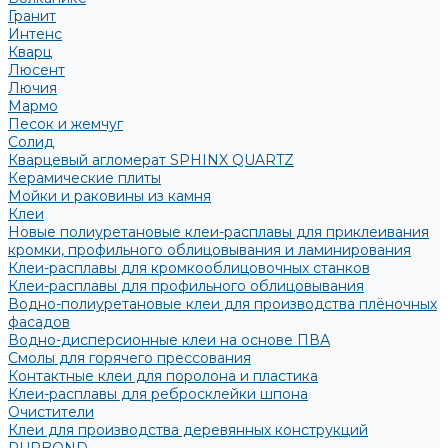
Гранит
Интенс
Кварц
Люсент
Лючия
Мармо
Песок и жемчуг
Солид
Кварцевый агломерат SPHINX QUARTZ
Керамические плиты
Мойки и раковины из камня
Клеи
Новые полиуретановые клеи-расплавы для приклеивания
кромки, профильного облицовывания и ламинирования
Клеи-расплавы для кромкооблицовочных станков
Клеи-расплавы для профильного облицовывания
Водно-полиуретановые клеи для производства плёночных
фасадов
Водно-дисперсионные клеи на основе ПВА
Смолы для горячего прессования
Контактные клеи для поролона и пластика
Клеи-расплавы для ребросклейки шпона
Очистители
Клеи для производства деревянных конструкций