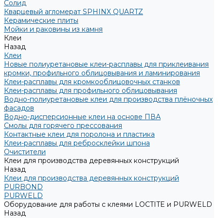
Солид
Кварцевый агломерат SPHINX QUARTZ
Керамические плиты
Мойки и раковины из камня
Клеи
Назад
Клеи
Новые полиуретановые клеи-расплавы для приклеивания
кромки, профильного облицовывания и ламинирования
Клеи-расплавы для кромкооблицовочных станков
Клеи-расплавы для профильного облицовывания
Водно-полиуретановые клеи для производства плёночных
фасадов
Водно-дисперсионные клеи на основе ПВА
Смолы для горячего прессования
Контактные клеи для поролона и пластика
Клеи-расплавы для ребросклейки шпона
Очистители
Клеи для производства деревянных конструкций
Назад
Клеи для производства деревянных конструкций
PURBOND
PURWELD
Оборудование для работы с клеями LOCTITE и PURWELD
Назад