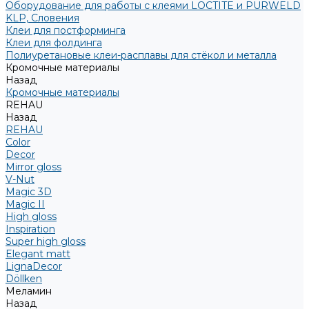
Оборудование для работы с клеями LOCTITE и PURWELD
KLP, Словения
Клеи для постформинга
Клеи для фолдинга
Полиуретановые клеи-расплавы для стёкол и металла
Кромочные материалы
Назад
Кромочные материалы
REHAU
Назад
REHAU
Color
Decor
Mirror gloss
V-Nut
Magic 3D
Magic II
High gloss
Inspiration
Super high gloss
Elegant matt
LignaDecor
Döllken
Меламин
Назад