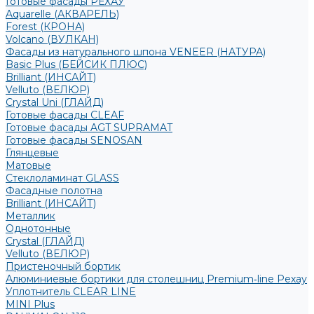
Готовые фасады РЕХАУ
Aquarelle (АКВАРЕЛЬ)
Forest (КРОНА)
Volcano (ВУЛКАН)
Фасады из натурального шпона VENEER (НАТУРА)
Basic Plus (БЕЙСИК ПЛЮС)
Brilliant (ИНСАЙТ)
Velluto (ВЕЛЮР)
Crystal Uni (ГЛАЙД)
Готовые фасады CLEAF
Готовые фасады AGT SUPRAMAT
Готовые фасады SENOSAN
Глянцевые
Матовые
Стеклоламинат GLASS
Фасадные полотна
Brilliant (ИНСАЙТ)
Металлик
Однотонные
Crystal (ГЛАЙД)
Velluto (ВЕЛЮР)
Пристеночный бортик
Алюминиевые бортики для столешниц Premium‑line Рехау
Уплотнитель CLEAR LINE
MINI Plus