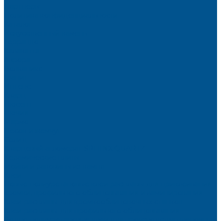
Партнёры
Политика конфиденциальности
Каталог
Искусственный камень
Терраццо
Калакатта
Аврора
Волканикс
Гранит
Интенс
Кварц
Люсент
Лючия
Мармо
Песок и жемчуг
Солид
Кварцевый агломерат SPHINX QUARTZ
Керамические плиты
Мойки и раковины из камня
Клеи
Новые полиуретановые клеи-расплавы для приклеивания
кромки, профильного облицовывания и ламинирования
Клеи-расплавы для кромкооблицовочных станков
Клеи-расплавы для профильного облицовывания
Водно-полиуретановые клеи для производства плёночных