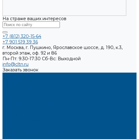
На страже ваших интересов
+7 (812) 320-15-64
+7 901 519 39 36
г. Москва, г. Пушкино, Ярославское шоссе, д. 190, к.3,
второй этаж, оф. 92 и 86
Пн-Пт: 9:30-17:30
Cб-Вс: Выходной
info@cltn.ru
Заказать звонок
О компании
Новости
Миссия и цель
Мероприятия и проекты
Партнёры
Политика конфиденциальности
Каталог
Искусственный камень
Кварцевый агломерат SPHINX QUARTZ
Керамические плиты
Мойки и раковины из камня
Клеи