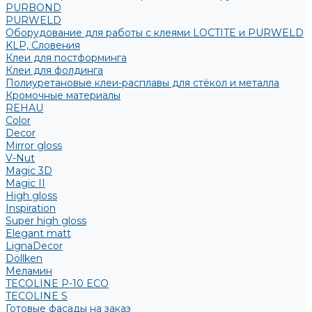
PURBOND
PURWELD
Оборудование для работы с клеями LOCTITE и PURWELD
KLP, Словения
Клеи для постформинга
Клеи для фолдинга
Полиуретановые клеи-расплавы для стёкол и металла
Кромочные материалы
REHAU
Color
Decor
Mirror gloss
V-Nut
Magic 3D
Magic II
High gloss
Inspiration
Super high gloss
Elegant matt
LignaDecor
Döllken
Меламин
TECOLINE P-10 ECO
TECOLINE S
Готовые фасады на заказ