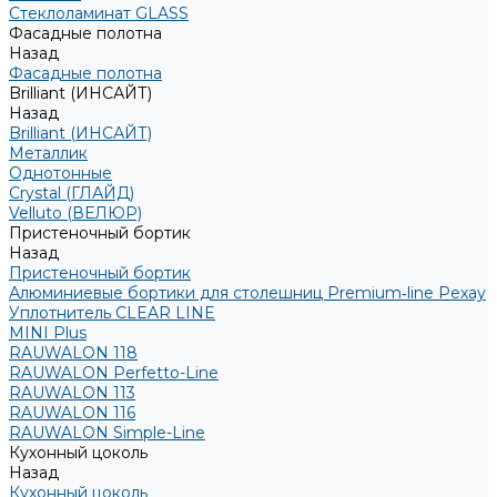
Стеклоламинат GLASS
Фасадные полотна
Назад
Фасадные полотна
Brilliant (ИНСАЙТ)
Назад
Brilliant (ИНСАЙТ)
Металлик
Однотонные
Crystal (ГЛАЙД)
Velluto (ВЕЛЮР)
Пристеночный бортик
Назад
Пристеночный бортик
Алюминиевые бортики для столешниц Premium‑line Рехау
Уплотнитель CLEAR LINE
MINI Plus
RAUWALON 118
RAUWALON Perfetto-Line
RAUWALON 113
RAUWALON 116
RAUWALON Simple-Line
Кухонный цоколь
Назад
Кухонный цоколь