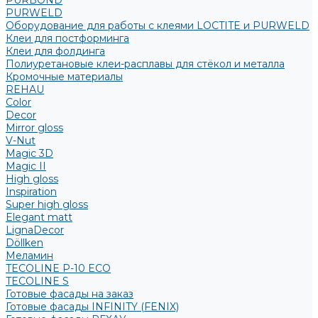
PURBOND
PURWELD
Оборудование для работы с клеями LOCTITE и PURWELD
Клеи для постформинга
Клеи для фолдинга
Полиуретановые клеи-расплавы для стёкол и металла
Кромочные материалы
REHAU
Color
Decor
Mirror gloss
V-Nut
Magic 3D
Magic II
High gloss
Inspiration
Super high gloss
Elegant matt
LignaDecor
Döllken
Меламин
TECOLINE P-10 ECO
TECOLINE S
Готовые фасады на заказ
Готовые фасады INFINITY (FENIX)