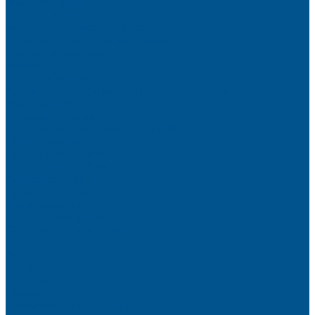
Высокие шкафы
Дайнинг Агент
Механизмы в нижнюю базу
Механизмы для верхних шкафов
Угловые механизмы
Аксессуары
Гардеробные Конеро
Алюминиевый профиль PREMIUM-LINE (Gola)
Фурнитура Blum
Мебельные петли
Подъемные механизмы AVENTOS
Направляющие
Системы выдвижения
Фурнитура TALISMAN
Аксессуары для ящиков
Кухонное наполнение
Направляющие
Петли и демпферы
Система выдвижных ящиков
Прайсы
Акции
Фотогалерея
Шоу-Рум
Помощь
Сертификаты и гарантии