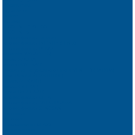
Elegant matt
LignaDecor
Döllken
Меламин
TECOLINE P-10 ECO
TECOLINE S
Готовые фасады на заказ
Готовые фасады INFINITY (FENIX)
Готовые фасады РЕХАУ
Aquarelle (АКВАРЕЛЬ)
Forest (КРОНА)
Volcano (ВУЛКАН)
Фасады из натурального шпона VENEER (НАТУРА)
Basic Plus (БЕЙСИК ПЛЮС)
Brilliant (ИНСАЙТ)
Velluto (ВЕЛЮР)
Crystal Uni (ГЛАЙД)
Готовые фасады CLEAF
Готовые фасады AGT SUPRAMAT
Готовые фасады SENOSAN
Глянцевые
Матовые
Стеклоламинат GLASS
Фасадные полотна