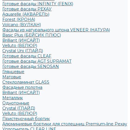
Готовые фасады INFINITY (FENIX)
Готовые фасады РЕХАУ
Aquarelle (АКВАРЕЛЬ)
Forest (КРОНА)
Volcano (ВУЛКАН)
Фасады из натурального шпона VENEER (НАТУРА)
Basic Plus (БЕЙСИК ПЛЮС)
Brilliant (ИНСАЙТ)
Velluto (ВЕЛЮР)
Crystal Uni (ГЛАЙД)
Готовые фасады CLEAF
Готовые фасады AGT SUPRAMAT
Готовые фасады SENOSAN
Глянцевые
Матовые
Стеклоламинат GLASS
Фасадные полотна
Brilliant (ИНСАЙТ)
Металлик
Однотонные
Crystal (ГЛАЙД)
Velluto (ВЕЛЮР)
Пристеночный бортик
Алюминиевые бортики для столешниц Premium‑line Рехау
Уплотнитель CLEAR LINE