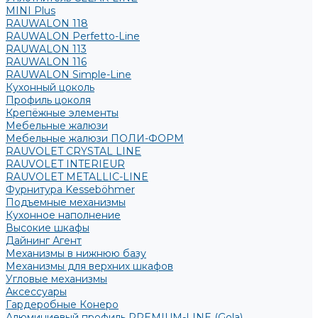
MINI Plus
RAUWALON 118
RAUWALON Perfetto-Line
RAUWALON 113
RAUWALON 116
RAUWALON Simple-Line
Кухонный цоколь
Профиль цоколя
Крепёжные элементы
Мебельные жалюзи
Мебельные жалюзи ПОЛИ-ФОРМ
RAUVOLET CRYSTAL LINE
RAUVOLET INTERIEUR
RAUVOLET METALLIC-LINE
Фурнитура Kesseböhmer
Подъемные механизмы
Кухонное наполнение
Высокие шкафы
Дайнинг Агент
Механизмы в нижнюю базу
Механизмы для верхних шкафов
Угловые механизмы
Аксессуары
Гардеробные Конеро
Алюминиевый профиль PREMIUM-LINE (Gola)