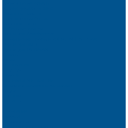
Кромочные материалы
Готовые фасады на заказ
Фасадные полотна
Пристеночный бортик
Кухонный цоколь
Мебельные жалюзи
Фурнитура Kesseböhmer
Алюминиевый профиль PREMIUM-LINE (Gola)
Фурнитура Blum
Фурнитура TALISMAN
Прайсы
Акции
Фотогалерея
Шоу-Рум
Помощь
Сертификаты и гарантии
Каталоги и рекламные материалы
Услуги
Доставка
Контакты
...
О компании
Новости
Миссия и цель
Мероприятия и проекты