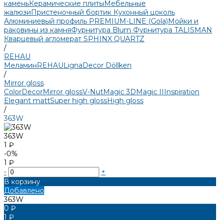
камень
Керамические плиты
Мебельные
жалюзи
Пристеночный бортик
Кухонный цоколь
Алюминиевый профиль PREMIUM-LINE (Gola)
Мойки и
раковины из камня
Фурнитура Blum
Фурнитура TALISMAN
Кварцевый агломерат SPHINX QUARTZ
/
REHAU
Меламин
REHAU
LignaDecor
Döllken
/
Mirror gloss
Color
Decor
Mirror gloss
V-Nut
Magic 3D
Magic II
Inspiration
Elegant matt
Super high gloss
High gloss
/
363W
363W
1 ₽
-0%
1 ₽
-
+
В корзину
Добавлено
363W
0 ₽
1 ₽