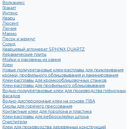
Волканикс
Гранит
Интенс
Кварц
Люсент
Лючия
Мармо
Песок и жемчуг
Солид
Кварцевый агломерат SPHINX QUARTZ
Керамические плиты
Мойки и раковины из камня
Клеи
Новые полиуретановые клеи-расплавы для приклеивания
кромки, профильного облицовывания и ламинирования
Клеи-расплавы для кромкооблицовочных станков
Клеи-расплавы для профильного облицовывания
Водно-полиуретановые клеи для производства плёночных
фасадов
Водно-дисперсионные клеи на основе ПВА
Смолы для горячего прессования
Контактные клеи для поролона и пластика
Клеи-расплавы для ребросклейки шпона
Очистители
Клеи для производства деревянных конструкций