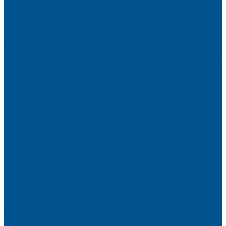
Brilliant (ИНСАЙТ)
Металлик
Однотонные
Crystal (ГЛАЙД)
Velluto (ВЕЛЮР)
Пристеночный бортик
Алюминиевые бортики для столешниц Premium‑line Рехау
Уплотнитель CLEAR LINE
MINI Plus
RAUWALON 118
RAUWALON Perfetto-Line
RAUWALON 113
RAUWALON 116
RAUWALON Simple-Line
Кухонный цоколь
Профиль цоколя
Крепёжные элементы
Мебельные жалюзи
Мебельные жалюзи ПОЛИ-ФОРМ
RAUVOLET CRYSTAL LINE
RAUVOLET INTERIEUR
RAUVOLET METALLIC-LINE
Фурнитура Kesseböhmer
Подъемные механизмы
Кухонное наполнение