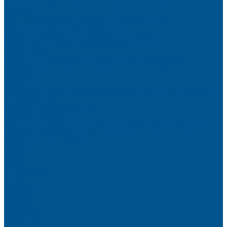
фасадов
Водно-дисперсионные клеи на основе ПВА
Смолы для горячего прессования
Контактные клеи для поролона и пластика
Клеи-расплавы для ребросклейки шпона
Очистители
Клеи для производства деревянных конструкций
PURBOND
PURWELD
Оборудование для работы с клеями LOCTITE и PURWELD
KLP, Словения
Клеи для постформинга
Клеи для фолдинга
Полиуретановые клеи-расплавы для стёкол и металла
Кромочные материалы
REHAU
Color
Decor
Mirror gloss
V-Nut
Magic 3D
Magic II
High gloss
Inspiration
Super high gloss