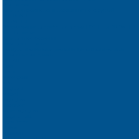
Очистители
Клеи для производства деревянных конструкций
PURBOND
PURWELD
Оборудование для работы с клеями LOCTITE и PURWELD
KLP, Словения
Клеи для постформинга
Клеи для фолдинга
Полиуретановые клеи-расплавы для стёкол и металла
Кромочные материалы
REHAU
Color
Decor
Mirror gloss
V-Nut
Magic 3D
Magic II
High gloss
Inspiration
Super high gloss
Elegant matt
LignaDecor
Döllken
Меламин
TECOLINE P-10 ECO