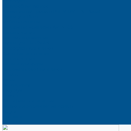
Аксессуары
Гардеробные Конеро
Алюминиевый профиль PREMIUM-LINE (Gola)
Фурнитура Blum
Мебельные петли
Подъемные механизмы AVENTOS
Направляющие
Системы выдвижения
Фурнитура TALISMAN
Аксессуары для ящиков
Кухонное наполнение
Направляющие
Петли и демпферы
Система выдвижных ящиков
Прайсы
Акции
Фотогалерея
Шоу-Рум
Помощь
Сертификаты и гарантии
Каталоги и рекламные материалы
Услуги
Доставка
Контакты