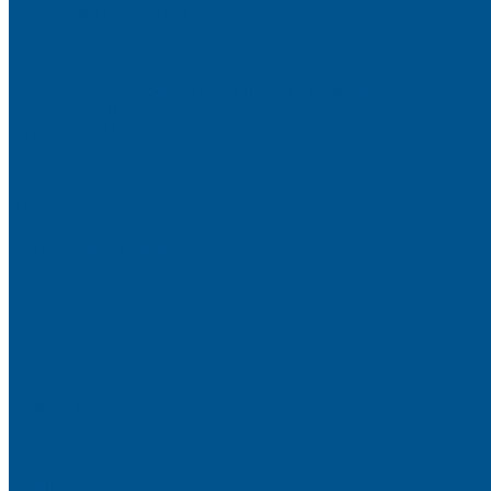
Пристеночный бортик
Кухонный цоколь
Мебельные жалюзи
Фурнитура Kesseböhmer
Алюминиевый профиль PREMIUM-LINE (Gola)
Фурнитура Blum
Фурнитура TALISMAN
Прайсы
Акции
Фотогалерея
Шоу-Рум
Помощь
Сертификаты и гарантии
Каталоги и рекламные материалы
Услуги
Доставка
Контакты
...
О компании
Новости
Миссия и цель
Мероприятия и проекты
Партнёры
Политика конфиденциальности
Каталог