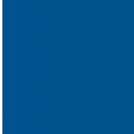
TECOLINE S
Готовые фасады на заказ
Готовые фасады INFINITY (FENIX)
Готовые фасады РЕХАУ
Aquarelle (АКВАРЕЛЬ)
Forest (КРОНА)
Volcano (ВУЛКАН)
Фасады из натурального шпона VENEER (НАТУРА)
Basic Plus (БЕЙСИК ПЛЮС)
Brilliant (ИНСАЙТ)
Velluto (ВЕЛЮР)
Crystal Uni (ГЛАЙД)
Готовые фасады CLEAF
Готовые фасады AGT SUPRAMAT
Готовые фасады SENOSAN
Глянцевые
Матовые
Стеклоламинат GLASS
Фасадные полотна
Brilliant (ИНСАЙТ)
Металлик
Однотонные
Crystal (ГЛАЙД)
Velluto (ВЕЛЮР)