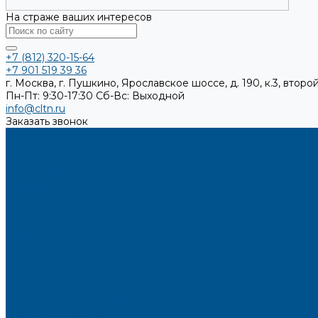
На страже ваших интересов
+7 (812) 320-15-64
+7 901 519 39 36
г. Москва, г. Пушкино, Ярославское шоссе, д. 190, к.3, второй
Пн-Пт: 9:30-17:30
Cб-Вс: Выходной
info@cltn.ru
Заказать звонок
О компании
Новости
Миссия и цель
Мероприятия и проекты
Партнёры
Политика конфиденциальности
Каталог
Искусственный камень
Кварцевый агломерат SPHINX QUARTZ
Керамические плиты
Мойки и раковины из камня
Клеи
Кромочные материалы
Готовые фасады на заказ
Фасадные полотна