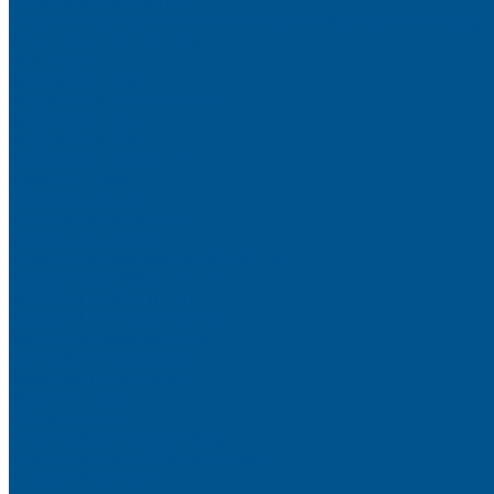
Пристеночный бортик
Алюминиевые бортики для столешниц Premium‑line Рехау
Уплотнитель CLEAR LINE
MINI Plus
RAUWALON 118
RAUWALON Perfetto-Line
RAUWALON 113
RAUWALON 116
RAUWALON Simple-Line
Кухонный цоколь
Профиль цоколя
Крепёжные элементы
Мебельные жалюзи
Мебельные жалюзи ПОЛИ-ФОРМ
RAUVOLET CRYSTAL LINE
RAUVOLET INTERIEUR
RAUVOLET METALLIC-LINE
Фурнитура Kesseböhmer
Подъемные механизмы
Кухонное наполнение
Высокие шкафы
Дайнинг Агент
Механизмы в нижнюю базу
Механизмы для верхних шкафов
Угловые механизмы