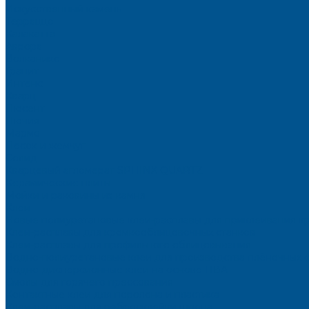
Искусственный камень
Терраццо
Калакатта
Аврора
Волканикс
Гранит
Интенс
Кварц
Люсент
Лючия
Мармо
Песок и жемчуг
Солид
Кварцевый агломерат SPHINX QUARTZ
Керамические плиты
Мойки и раковины из камня
Клеи
Новые полиуретановые клеи-расплавы для приклеивания к
Клеи-расплавы для кромкооблицовочных станков
Клеи-расплавы для профильного облицовывания
Водно-полиуретановые клеи для производства плёночных 
Водно-дисперсионные клеи на основе ПВА
Смолы для горячего прессования
Контактные клеи для поролона и пластика
Клеи-расплавы для ребросклейки шпона