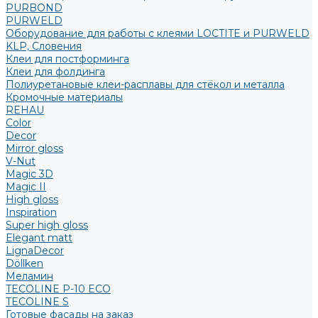
PURBOND
PURWELD
Оборудование для работы с клеями LOCTITE и PURWELD
KLP, Словения
Клеи для постформинга
Клеи для фолдинга
Полиуретановые клеи-расплавы для стёкол и металла
Кромочные материалы
REHAU
Color
Decor
Mirror gloss
V-Nut
Magic 3D
Magic II
High gloss
Inspiration
Super high gloss
Elegant matt
LignaDecor
Döllken
Меламин
TECOLINE P-10 ECO
TECOLINE S
Готовые фасады на заказ