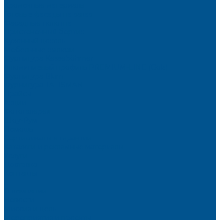
Кромочные материалы
Готовые фасады на заказ
Фасадные полотна
Пристеночный бортик
Кухонный цоколь
Мебельные жалюзи
Фурнитура Kesseböhmer
Алюминиевый профиль PREMIUM-LINE (Gola)
Фурнитура Blum
Фурнитура TALISMAN
Прайсы
Акции
Фотогалерея
Шоу-Рум
Помощь
Сертификаты и гарантии
Каталоги и рекламные материалы
Услуги
Доставка
Контакты
...
О компании
Новости
Миссия и цель
Мероприятия и проекты