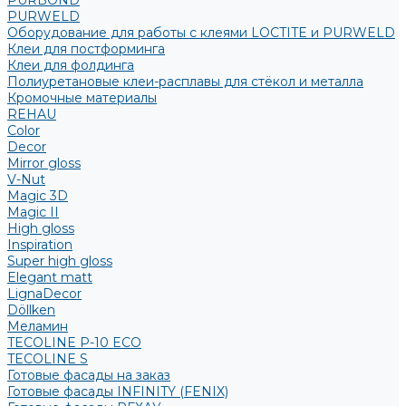
PURBOND
PURWELD
Оборудование для работы с клеями LOCTITE и PURWELD
Клеи для постформинга
Клеи для фолдинга
Полиуретановые клеи-расплавы для стёкол и металла
Кромочные материалы
REHAU
Color
Decor
Mirror gloss
V-Nut
Magic 3D
Magic II
High gloss
Inspiration
Super high gloss
Elegant matt
LignaDecor
Döllken
Меламин
TECOLINE P-10 ECO
TECOLINE S
Готовые фасады на заказ
Готовые фасады INFINITY (FENIX)