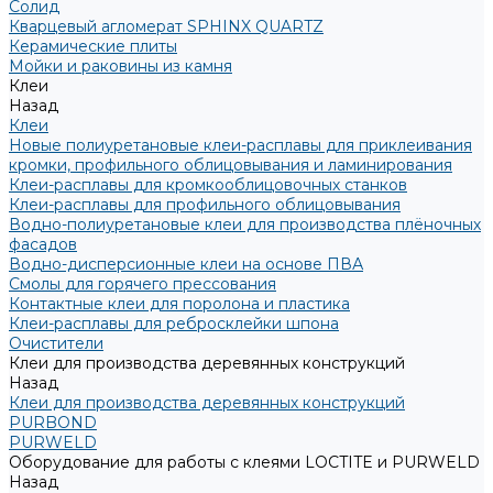
Солид
Кварцевый агломерат SPHINX QUARTZ
Керамические плиты
Мойки и раковины из камня
Клеи
Назад
Клеи
Новые полиуретановые клеи-расплавы для приклеивания
кромки, профильного облицовывания и ламинирования
Клеи-расплавы для кромкооблицовочных станков
Клеи-расплавы для профильного облицовывания
Водно-полиуретановые клеи для производства плёночных
фасадов
Водно-дисперсионные клеи на основе ПВА
Смолы для горячего прессования
Контактные клеи для поролона и пластика
Клеи-расплавы для ребросклейки шпона
Очистители
Клеи для производства деревянных конструкций
Назад
Клеи для производства деревянных конструкций
PURBOND
PURWELD
Оборудование для работы с клеями LOCTITE и PURWELD
Назад