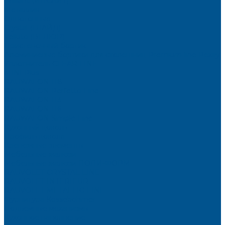
Brilliant (ИНСАЙТ)
Металлик
Однотонные
Crystal (ГЛАЙД)
Velluto (ВЕЛЮР)
Пристеночный бортик
Алюминиевые бортики для столешниц Premium‑line Рехау
Уплотнитель CLEAR LINE
MINI Plus
RAUWALON 118
RAUWALON Perfetto-Line
RAUWALON 113
RAUWALON 116
RAUWALON Simple-Line
Кухонный цоколь
Профиль цоколя
Крепёжные элементы
Мебельные жалюзи
Мебельные жалюзи ПОЛИ-ФОРМ
RAUVOLET CRYSTAL LINE
RAUVOLET INTERIEUR
RAUVOLET METALLIC-LINE
Фурнитура Kesseböhmer
Подъемные механизмы
Кухонное наполнение