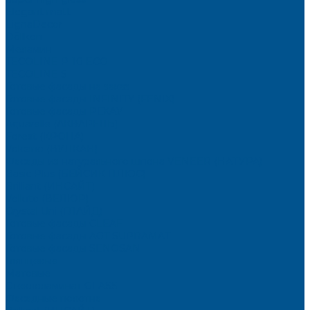
Elegant matt
LignaDecor
Döllken
Меламин
TECOLINE P-10 ECO
TECOLINE S
Готовые фасады на заказ
Готовые фасады INFINITY (FENIX)
Готовые фасады РЕХАУ
Aquarelle (АКВАРЕЛЬ)
Forest (КРОНА)
Volcano (ВУЛКАН)
Фасады из натурального шпона VENEER (НАТУРА)
Basic Plus (БЕЙСИК ПЛЮС)
Brilliant (ИНСАЙТ)
Velluto (ВЕЛЮР)
Crystal Uni (ГЛАЙД)
Готовые фасады CLEAF
Готовые фасады AGT SUPRAMAT
Готовые фасады SENOSAN
Глянцевые
Матовые
Стеклоламинат GLASS
Фасадные полотна