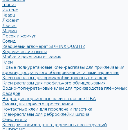
Гранит
Интенс
Кварц
Люсент
Лючия
Мармо
Песок и жемчуг
Солид
Кварцевый агломерат SPHINX QUARTZ
Керамические плиты
Мойки и раковины из камня
Клеи
Новые полиуретановые клеи-расплавы для приклеивания
кромки, профильного облицовывания и ламинирования
Клеи-расплавы для кромкооблицовочных станков
Клеи-расплавы для профильного облицовывания
Водно-полиуретановые клеи для производства плёночных
фасадов
Водно-дисперсионные клеи на основе ПВА
Смолы для горячего прессования
Контактные клеи для поролона и пластика
Клеи-расплавы для ребросклейки шпона
Очистители
Клеи для производства деревянных конструкций