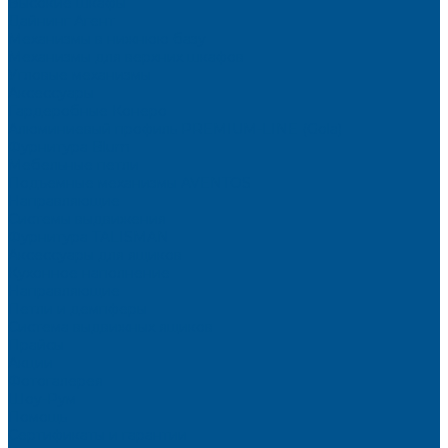
Высокие шкафы
Дайнинг Агент
Механизмы в нижнюю базу
Механизмы для верхних шкафов
Угловые механизмы
Аксессуары
Гардеробные Конеро
Алюминиевый профиль PREMIUM-LINE (Gola)
Фурнитура Blum
Мебельные петли
Подъемные механизмы AVENTOS
Направляющие
Системы выдвижения
Фурнитура TALISMAN
Аксессуары для ящиков
Кухонное наполнение
Направляющие
Петли и демпферы
Система выдвижных ящиков
Прайсы
Акции
Фотогалерея
Шоу-Рум
Помощь
Сертификаты и гарантии