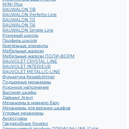
MINI Plus
RAUWALON 118
RAUWALON Perfetto-Line
RAUWALON 113
RAUWALON 116
RAUWALON Simple-Line
Кухонный цоколь
Профиль цоколя
Крепёжные элементы
Мебельные жалюзи
Мебельные жалюзи ПОЛИ-ФОРМ
RAUVOLET CRYSTAL LINE
RAUVOLET INTERIEUR
RAUVOLET METALLIC-LINE
Фурнитура Kesseböhmer
Подъемные механизмы
Кухонное наполнение
Высокие шкафы
Дайнинг Агент
Механизмы в нижнюю базу
Механизмы для верхних шкафов
Угловые механизмы
Аксессуары
Гардеробные Конеро
Алюминиевый профиль PREMIUM-LINE (Gola)