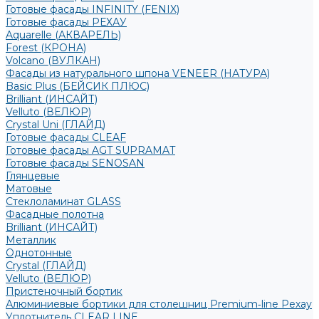
Готовые фасады INFINITY (FENIX)
Готовые фасады РЕХАУ
Aquarelle (АКВАРЕЛЬ)
Forest (КРОНА)
Volcano (ВУЛКАН)
Фасады из натурального шпона VENEER (НАТУРА)
Basic Plus (БЕЙСИК ПЛЮС)
Brilliant (ИНСАЙТ)
Velluto (ВЕЛЮР)
Crystal Uni (ГЛАЙД)
Готовые фасады CLEAF
Готовые фасады AGT SUPRAMAT
Готовые фасады SENOSAN
Глянцевые
Матовые
Стеклоламинат GLASS
Фасадные полотна
Brilliant (ИНСАЙТ)
Металлик
Однотонные
Crystal (ГЛАЙД)
Velluto (ВЕЛЮР)
Пристеночный бортик
Алюминиевые бортики для столешниц Premium‑line Рехау
Уплотнитель CLEAR LINE