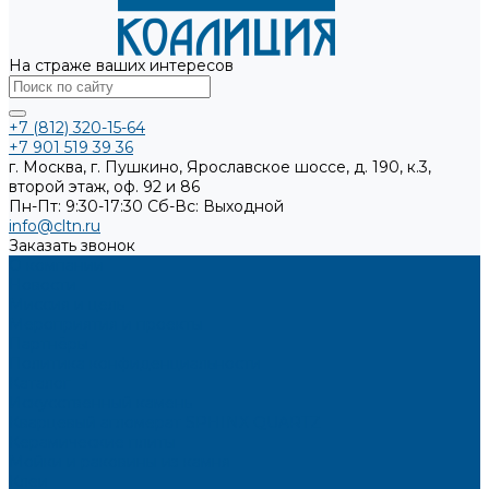
На страже ваших интересов
+7 (812) 320-15-64
+7 901 519 39 36
г. Москва, г. Пушкино, Ярославское шоссе, д. 190, к.3,
второй этаж, оф. 92 и 86
Пн-Пт: 9:30-17:30
Cб-Вс: Выходной
info@cltn.ru
Заказать звонок
О компании
Новости
Миссия и цель
Мероприятия и проекты
Партнёры
Политика конфиденциальности
Каталог
Искусственный камень
Кварцевый агломерат SPHINX QUARTZ
Керамические плиты
Мойки и раковины из камня
Клеи