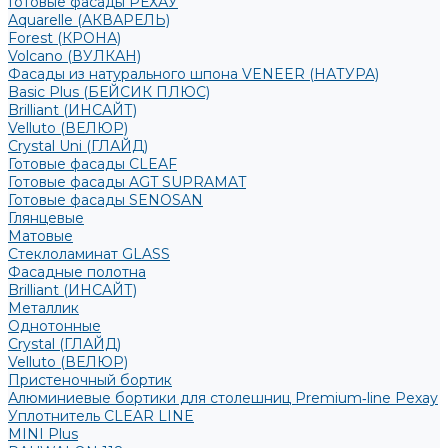
Готовые фасады РЕХАУ
Aquarelle (АКВАРЕЛЬ)
Forest (КРОНА)
Volcano (ВУЛКАН)
Фасады из натурального шпона VENEER (НАТУРА)
Basic Plus (БЕЙСИК ПЛЮС)
Brilliant (ИНСАЙТ)
Velluto (ВЕЛЮР)
Crystal Uni (ГЛАЙД)
Готовые фасады CLEAF
Готовые фасады AGT SUPRAMAT
Готовые фасады SENOSAN
Глянцевые
Матовые
Стеклоламинат GLASS
Фасадные полотна
Brilliant (ИНСАЙТ)
Металлик
Однотонные
Crystal (ГЛАЙД)
Velluto (ВЕЛЮР)
Пристеночный бортик
Алюминиевые бортики для столешниц Premium‑line Рехау
Уплотнитель CLEAR LINE
MINI Plus