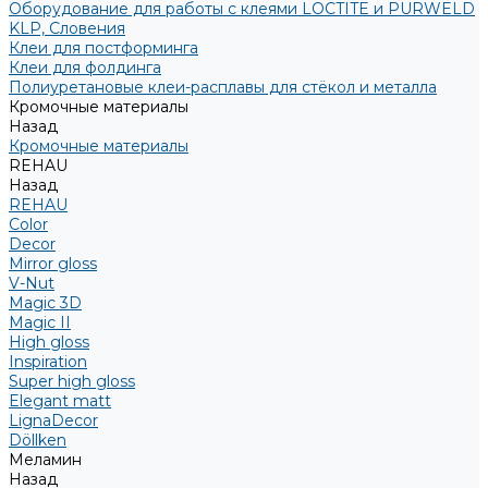
Оборудование для работы с клеями LOCTITE и PURWELD
KLP, Словения
Клеи для постформинга
Клеи для фолдинга
Полиуретановые клеи-расплавы для стёкол и металла
Кромочные материалы
Назад
Кромочные материалы
REHAU
Назад
REHAU
Color
Decor
Mirror gloss
V-Nut
Magic 3D
Magic II
High gloss
Inspiration
Super high gloss
Elegant matt
LignaDecor
Döllken
Меламин
Назад