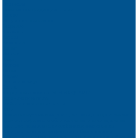
Партнёры
Политика конфиденциальности
Каталог
Искусственный камень
Терраццо
Калакатта
Аврора
Волканикс
Гранит
Интенс
Кварц
Люсент
Лючия
Мармо
Песок и жемчуг
Солид
Кварцевый агломерат SPHINX QUARTZ
Керамические плиты
Мойки и раковины из камня
Клеи
Новые полиуретановые клеи-расплавы для приклеивания
кромки, профильного облицовывания и ламинирования
Клеи-расплавы для кромкооблицовочных станков
Клеи-расплавы для профильного облицовывания
Водно-полиуретановые клеи для производства плёночных