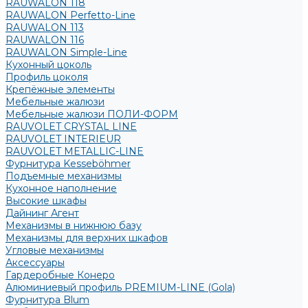
RAUWALON 118
RAUWALON Perfetto-Line
RAUWALON 113
RAUWALON 116
RAUWALON Simple-Line
Кухонный цоколь
Профиль цоколя
Крепёжные элементы
Мебельные жалюзи
Мебельные жалюзи ПОЛИ-ФОРМ
RAUVOLET CRYSTAL LINE
RAUVOLET INTERIEUR
RAUVOLET METALLIC-LINE
Фурнитура Kesseböhmer
Подъемные механизмы
Кухонное наполнение
Высокие шкафы
Дайнинг Агент
Механизмы в нижнюю базу
Механизмы для верхних шкафов
Угловые механизмы
Аксессуары
Гардеробные Конеро
Алюминиевый профиль PREMIUM-LINE (Gola)
Фурнитура Blum