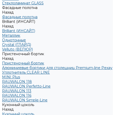
Стеклоламинат GLASS
Фасадные полотна
Назад
Фасадные полотна
Brilliant (ИНСАЙТ)
Назад
Brilliant (ИНСАЙТ)
Металлик
Однотонные
Crystal (ГЛАЙД)
Velluto (ВЕЛЮР)
Пристеночный бортик
Назад
Пристеночный бортик
Алюминиевые бортики для столешниц Premium‑line Рехау
Уплотнитель CLEAR LINE
MINI Plus
RAUWALON 118
RAUWALON Perfetto-Line
RAUWALON 113
RAUWALON 116
RAUWALON Simple-Line
Кухонный цоколь
Назад
Кухонный цоколь