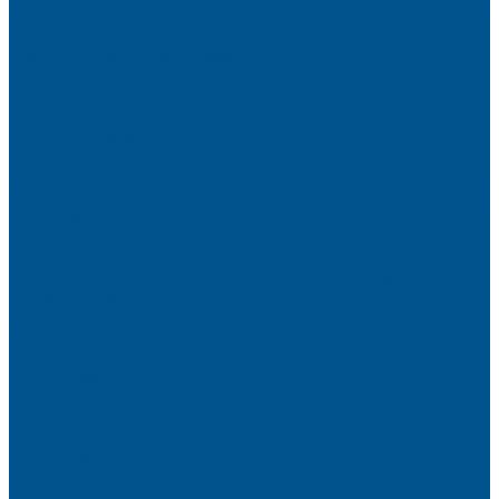
фасадов
Водно-дисперсионные клеи на основе ПВА
Смолы для горячего прессования
Контактные клеи для поролона и пластика
Клеи-расплавы для ребросклейки шпона
Очистители
Клеи для производства деревянных конструкций
PURBOND
PURWELD
Оборудование для работы с клеями LOCTITE и PURWELD
KLP, Словения
Клеи для постформинга
Клеи для фолдинга
Полиуретановые клеи-расплавы для стёкол и металла
Кромочные материалы
REHAU
Color
Decor
Mirror gloss
V-Nut
Magic 3D
Magic II
High gloss
Inspiration
Super high gloss