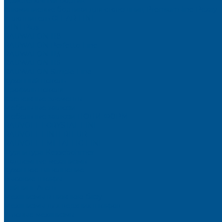
Пристеночный бортик
Алюминиевые бортики для столешниц Premium‑line Рехау
Уплотнитель CLEAR LINE
MINI Plus
RAUWALON 118
RAUWALON Perfetto-Line
RAUWALON 113
RAUWALON 116
RAUWALON Simple-Line
Кухонный цоколь
Профиль цоколя
Крепёжные элементы
Мебельные жалюзи
Мебельные жалюзи ПОЛИ-ФОРМ
RAUVOLET CRYSTAL LINE
RAUVOLET INTERIEUR
RAUVOLET METALLIC-LINE
Фурнитура Kesseböhmer
Подъемные механизмы
Кухонное наполнение
Высокие шкафы
Дайнинг Агент
Механизмы в нижнюю базу
Механизмы для верхних шкафов
Угловые механизмы