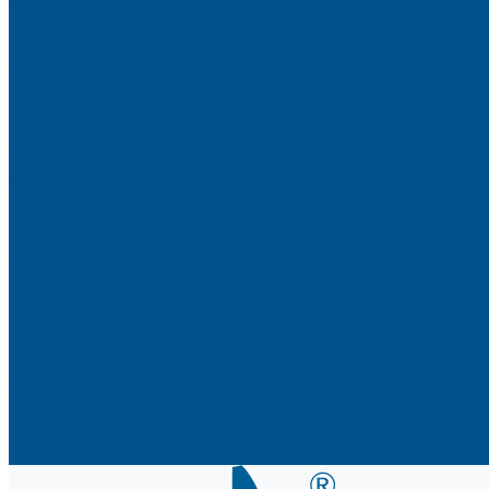
Аксессуары
Гардеробные Конеро
Алюминиевый профиль PREMIUM-LINE (Gola)
Фурнитура Blum
Мебельные петли
Подъемные механизмы AVENTOS
Направляющие
Системы выдвижения
Фурнитура TALISMAN
Аксессуары для ящиков
Кухонное наполнение
Направляющие
Петли и демпферы
Система выдвижных ящиков
Прайсы
Акции
Фотогалерея
Шоу-Рум
Помощь
Сертификаты и гарантии
Каталоги и рекламные материалы
Услуги
Доставка
Контакты