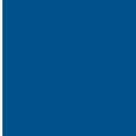
Пристеночный бортик
Кухонный цоколь
Мебельные жалюзи
Фурнитура Kesseböhmer
Алюминиевый профиль PREMIUM-LINE (Gola)
Фурнитура Blum
Фурнитура TALISMAN
Прайсы
Акции
Фотогалерея
Шоу-Рум
Помощь
Сертификаты и гарантии
Каталоги и рекламные материалы
Услуги
Доставка
Контакты
...
О компании
Новости
Миссия и цель
Мероприятия и проекты
Партнёры
Политика конфиденциальности
Каталог