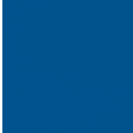
Искусственный камень
Терраццо
Калакатта
Аврора
Волканикс
Гранит
Интенс
Кварц
Люсент
Лючия
Мармо
Песок и жемчуг
Солид
Кварцевый агломерат SPHINX QUARTZ
Керамические плиты
Мойки и раковины из камня
Клеи
Новые полиуретановые клеи-расплавы для приклеивания к
Клеи-расплавы для кромкооблицовочных станков
Клеи-расплавы для профильного облицовывания
Водно-полиуретановые клеи для производства плёночных 
Водно-дисперсионные клеи на основе ПВА
Смолы для горячего прессования
Контактные клеи для поролона и пластика
Клеи-расплавы для ребросклейки шпона