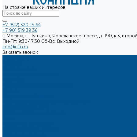
На страже ваших интересов
+7 (812) 320-15-64
+7 901 519 39 36
г. Москва, г. Пушкино, Ярославское шоссе, д. 190, к.3, второй
Пн-Пт: 9:30-17:30
Cб-Вс: Выходной
info@cltn.ru
Заказать звонок
О компании
Новости
Миссия и цель
Мероприятия и проекты
Партнёры
Политика конфиденциальности
Каталог
Искусственный камень
Кварцевый агломерат SPHINX QUARTZ
Керамические плиты
Мойки и раковины из камня
Клеи
Кромочные материалы
Готовые фасады на заказ
Фасадные полотна