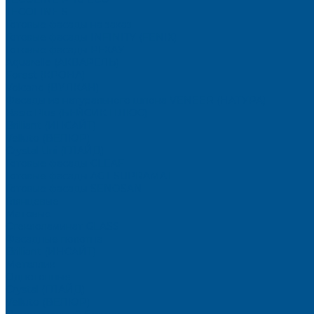
TECOLINE S
Готовые фасады на заказ
Готовые фасады INFINITY (FENIX)
Готовые фасады РЕХАУ
Aquarelle (АКВАРЕЛЬ)
Forest (КРОНА)
Volcano (ВУЛКАН)
Фасады из натурального шпона VENEER (НАТУРА)
Basic Plus (БЕЙСИК ПЛЮС)
Brilliant (ИНСАЙТ)
Velluto (ВЕЛЮР)
Crystal Uni (ГЛАЙД)
Готовые фасады CLEAF
Готовые фасады AGT SUPRAMAT
Готовые фасады SENOSAN
Глянцевые
Матовые
Стеклоламинат GLASS
Фасадные полотна
Brilliant (ИНСАЙТ)
Металлик
Однотонные
Crystal (ГЛАЙД)
Velluto (ВЕЛЮР)