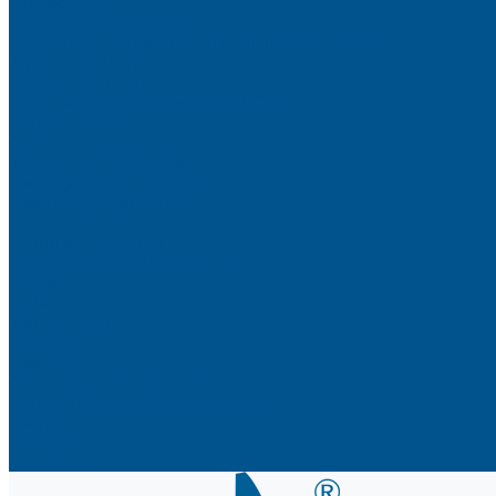
Аксессуары
Гардеробные Конеро
Алюминиевый профиль PREMIUM-LINE (Gola)
Фурнитура Blum
Мебельные петли
Подъемные механизмы AVENTOS
Направляющие
Системы выдвижения
Фурнитура TALISMAN
Аксессуары для ящиков
Кухонное наполнение
Направляющие
Петли и демпферы
Система выдвижных ящиков
Прайсы
Акции
Фотогалерея
Шоу-Рум
Помощь
Сертификаты и гарантии
Каталоги и рекламные материалы
Услуги
Доставка
Контакты