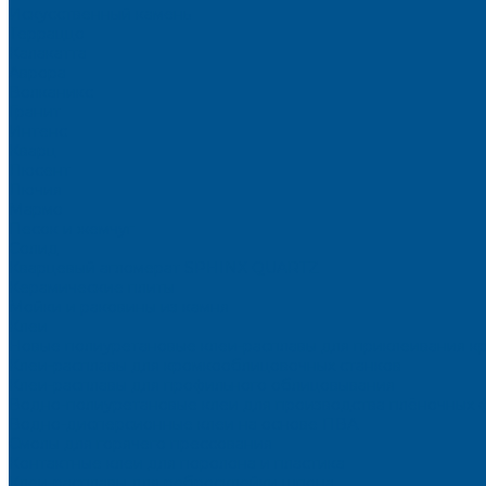
Искусственный камень
Терраццо
Калакатта
Аврора
Волканикс
Гранит
Интенс
Кварц
Люсент
Лючия
Мармо
Песок и жемчуг
Солид
Кварцевый агломерат SPHINX QUARTZ
Керамические плиты
Мойки и раковины из камня
Клеи
Новые полиуретановые клеи-расплавы для приклеивания к
Клеи-расплавы для кромкооблицовочных станков
Клеи-расплавы для профильного облицовывания
Водно-полиуретановые клеи для производства плёночных 
Водно-дисперсионные клеи на основе ПВА
Смолы для горячего прессования
Контактные клеи для поролона и пластика
Клеи-расплавы для ребросклейки шпона