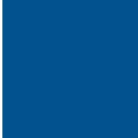
Пристеночный бортик
Кухонный цоколь
Мебельные жалюзи
Фурнитура Kesseböhmer
Алюминиевый профиль PREMIUM-LINE (Gola)
Фурнитура Blum
Фурнитура TALISMAN
Прайсы
Акции
Фотогалерея
Шоу-Рум
Помощь
Сертификаты и гарантии
Каталоги и рекламные материалы
Услуги
Доставка
Контакты
...
О компании
Новости
Миссия и цель
Мероприятия и проекты
Партнёры
Политика конфиденциальности
Каталог