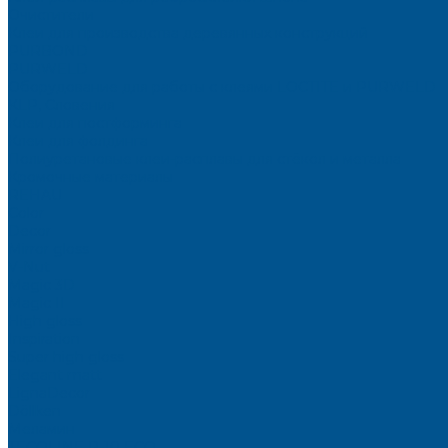
Очистители
Клеи для производства деревянных конструкций
PURBOND
PURWELD
Оборудование для работы с клеями LOCTITE и PURWELD
KLP, Словения
Клеи для постформинга
Клеи для фолдинга
Полиуретановые клеи-расплавы для стёкол и металла
Кромочные материалы
REHAU
Color
Decor
Mirror gloss
V-Nut
Magic 3D
Magic II
High gloss
Inspiration
Super high gloss
Elegant matt
LignaDecor
Döllken
Меламин
TECOLINE P-10 ECO