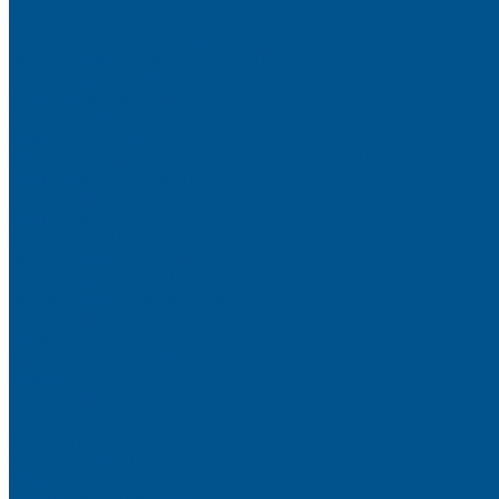
TECOLINE S
Готовые фасады на заказ
Готовые фасады INFINITY (FENIX)
Готовые фасады РЕХАУ
Aquarelle (АКВАРЕЛЬ)
Forest (КРОНА)
Volcano (ВУЛКАН)
Фасады из натурального шпона VENEER (НАТУРА)
Basic Plus (БЕЙСИК ПЛЮС)
Brilliant (ИНСАЙТ)
Velluto (ВЕЛЮР)
Crystal Uni (ГЛАЙД)
Готовые фасады CLEAF
Готовые фасады AGT SUPRAMAT
Готовые фасады SENOSAN
Глянцевые
Матовые
Стеклоламинат GLASS
Фасадные полотна
Brilliant (ИНСАЙТ)
Металлик
Однотонные
Crystal (ГЛАЙД)
Velluto (ВЕЛЮР)