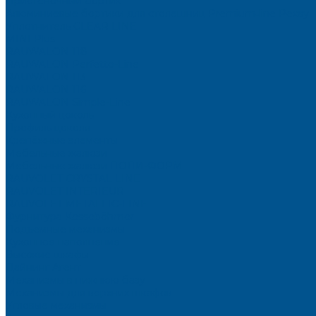
Пристеночный бортик
Алюминиевые бортики для столешниц Premium‑line Рехау
Уплотнитель CLEAR LINE
MINI Plus
RAUWALON 118
RAUWALON Perfetto-Line
RAUWALON 113
RAUWALON 116
RAUWALON Simple-Line
Кухонный цоколь
Профиль цоколя
Крепёжные элементы
Мебельные жалюзи
Мебельные жалюзи ПОЛИ-ФОРМ
RAUVOLET CRYSTAL LINE
RAUVOLET INTERIEUR
RAUVOLET METALLIC-LINE
Фурнитура Kesseböhmer
Подъемные механизмы
Кухонное наполнение
Высокие шкафы
Дайнинг Агент
Механизмы в нижнюю базу
Механизмы для верхних шкафов
Угловые механизмы