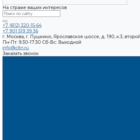
На страже ваших интересов
+7 (812) 320-15-64
+7 901 519 39 36
г. Москва, г. Пушкино, Ярославское шоссе, д. 190, к.3, второй
Пн-Пт: 9:30-17:30
Cб-Вс: Выходной
info@cltn.ru
Заказать звонок
О компании
Новости
Миссия и цель
Мероприятия и проекты
Партнёры
Политика конфиденциальности
Каталог
Искусственный камень
Кварцевый агломерат SPHINX QUARTZ
Керамические плиты
Мойки и раковины из камня
Клеи
Кромочные материалы
Готовые фасады на заказ
Фасадные полотна