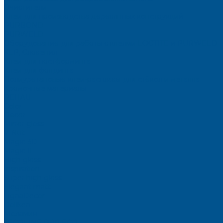
Очистители
Клеи для производства деревянных конструкций
PURBOND
PURWELD
Оборудование для работы с клеями LOCTITE и PURWELD
KLP, Словения
Клеи для постформинга
Клеи для фолдинга
Полиуретановые клеи-расплавы для стёкол и металла
Кромочные материалы
REHAU
Color
Decor
Mirror gloss
V-Nut
Magic 3D
Magic II
High gloss
Inspiration
Super high gloss
Elegant matt
LignaDecor
Döllken
Меламин
TECOLINE P-10 ECO