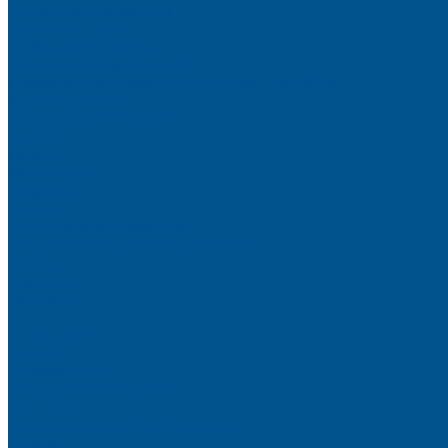
Пристеночный бортик
Кухонный цоколь
Мебельные жалюзи
Фурнитура Kesseböhmer
Алюминиевый профиль PREMIUM-LINE (Gola)
Фурнитура Blum
Фурнитура TALISMAN
Прайсы
Акции
Фотогалерея
Шоу-Рум
Помощь
Сертификаты и гарантии
Каталоги и рекламные материалы
Услуги
Доставка
Контакты
...
О компании
Новости
Миссия и цель
Мероприятия и проекты
Партнёры
Политика конфиденциальности
Каталог