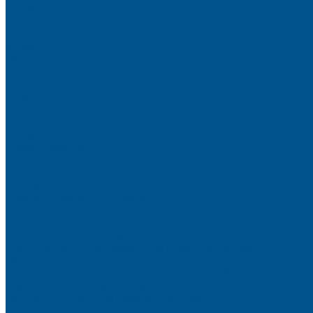
Искусственный камень
Терраццо
Калакатта
Аврора
Волканикс
Гранит
Интенс
Кварц
Люсент
Лючия
Мармо
Песок и жемчуг
Солид
Кварцевый агломерат SPHINX QUARTZ
Керамические плиты
Мойки и раковины из камня
Клеи
Новые полиуретановые клеи-расплавы для приклеивания к
Клеи-расплавы для кромкооблицовочных станков
Клеи-расплавы для профильного облицовывания
Водно-полиуретановые клеи для производства плёночных 
Водно-дисперсионные клеи на основе ПВА
Смолы для горячего прессования
Контактные клеи для поролона и пластика
Клеи-расплавы для ребросклейки шпона