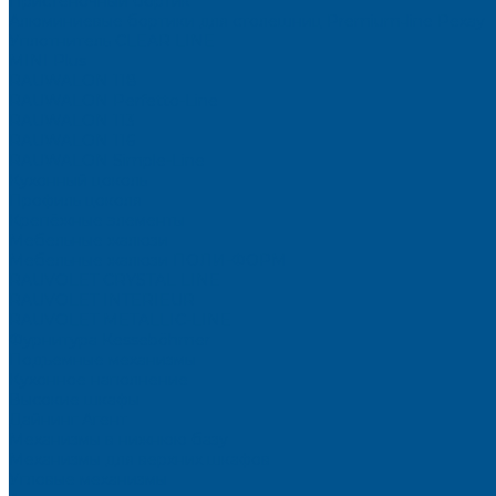
Пристеночный бортик
Алюминиевые бортики для столешниц Premium‑line Рехау
Уплотнитель CLEAR LINE
MINI Plus
RAUWALON 118
RAUWALON Perfetto-Line
RAUWALON 113
RAUWALON 116
RAUWALON Simple-Line
Кухонный цоколь
Профиль цоколя
Крепёжные элементы
Мебельные жалюзи
Мебельные жалюзи ПОЛИ-ФОРМ
RAUVOLET CRYSTAL LINE
RAUVOLET INTERIEUR
RAUVOLET METALLIC-LINE
Фурнитура Kesseböhmer
Подъемные механизмы
Кухонное наполнение
Высокие шкафы
Дайнинг Агент
Механизмы в нижнюю базу
Механизмы для верхних шкафов
Угловые механизмы