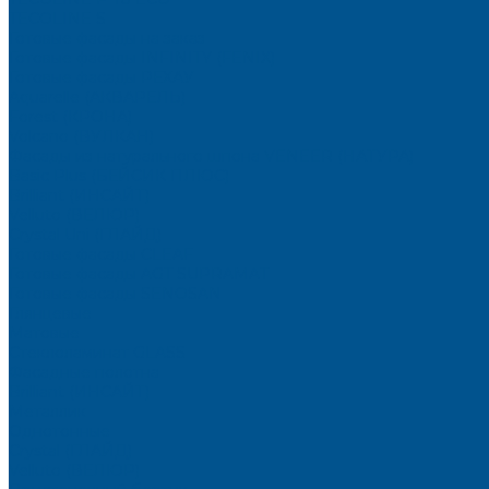
TECOLINE S
Готовые фасады на заказ
Готовые фасады INFINITY (FENIX)
Готовые фасады РЕХАУ
Aquarelle (АКВАРЕЛЬ)
Forest (КРОНА)
Volcano (ВУЛКАН)
Фасады из натурального шпона VENEER (НАТУРА)
Basic Plus (БЕЙСИК ПЛЮС)
Brilliant (ИНСАЙТ)
Velluto (ВЕЛЮР)
Crystal Uni (ГЛАЙД)
Готовые фасады CLEAF
Готовые фасады AGT SUPRAMAT
Готовые фасады SENOSAN
Глянцевые
Матовые
Стеклоламинат GLASS
Фасадные полотна
Brilliant (ИНСАЙТ)
Металлик
Однотонные
Crystal (ГЛАЙД)
Velluto (ВЕЛЮР)