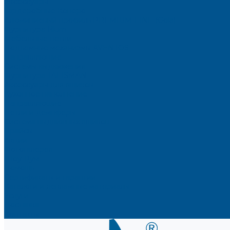
Аксессуары
Гардеробные Конеро
Алюминиевый профиль PREMIUM-LINE (Gola)
Фурнитура Blum
Мебельные петли
Подъемные механизмы AVENTOS
Направляющие
Системы выдвижения
Фурнитура TALISMAN
Аксессуары для ящиков
Кухонное наполнение
Направляющие
Петли и демпферы
Система выдвижных ящиков
Прайсы
Акции
Фотогалерея
Шоу-Рум
Помощь
Сертификаты и гарантии
Каталоги и рекламные материалы
Услуги
Доставка
Контакты