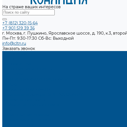
На страже ваших интересов
+7 (812) 320-15-64
+7 901 519 39 36
г. Москва, г. Пушкино, Ярославское шоссе, д. 190, к.3, второй
Пн-Пт: 9:30-17:30
Cб-Вс: Выходной
info@cltn.ru
Заказать звонок
О компании
Новости
Миссия и цель
Мероприятия и проекты
Партнёры
Политика конфиденциальности
Каталог
Искусственный камень
Кварцевый агломерат SPHINX QUARTZ
Керамические плиты
Мойки и раковины из камня
Клеи
Кромочные материалы
Готовые фасады на заказ
Фасадные полотна