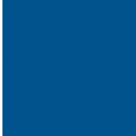
TECOLINE S
Готовые фасады на заказ
Готовые фасады INFINITY (FENIX)
Готовые фасады РЕХАУ
Aquarelle (АКВАРЕЛЬ)
Forest (КРОНА)
Volcano (ВУЛКАН)
Фасады из натурального шпона VENEER (НАТУРА)
Basic Plus (БЕЙСИК ПЛЮС)
Brilliant (ИНСАЙТ)
Velluto (ВЕЛЮР)
Crystal Uni (ГЛАЙД)
Готовые фасады CLEAF
Готовые фасады AGT SUPRAMAT
Готовые фасады SENOSAN
Глянцевые
Матовые
Стеклоламинат GLASS
Фасадные полотна
Brilliant (ИНСАЙТ)
Металлик
Однотонные
Crystal (ГЛАЙД)
Velluto (ВЕЛЮР)