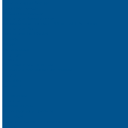
Пристеночный бортик
Кухонный цоколь
Мебельные жалюзи
Фурнитура Kesseböhmer
Алюминиевый профиль PREMIUM-LINE (Gola)
Фурнитура Blum
Фурнитура TALISMAN
Прайсы
Акции
Фотогалерея
Шоу-Рум
Помощь
Сертификаты и гарантии
Каталоги и рекламные материалы
Услуги
Доставка
Контакты
...
О компании
Новости
Миссия и цель
Мероприятия и проекты
Партнёры
Политика конфиденциальности
Каталог