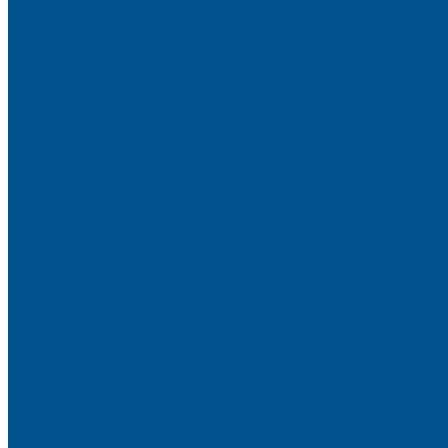
Пристеночный бортик
Алюминиевые бортики для столешниц Premium‑line Рехау
Уплотнитель CLEAR LINE
MINI Plus
RAUWALON 118
RAUWALON Perfetto-Line
RAUWALON 113
RAUWALON 116
RAUWALON Simple-Line
Кухонный цоколь
Профиль цоколя
Крепёжные элементы
Мебельные жалюзи
Мебельные жалюзи ПОЛИ-ФОРМ
RAUVOLET CRYSTAL LINE
RAUVOLET INTERIEUR
RAUVOLET METALLIC-LINE
Фурнитура Kesseböhmer
Подъемные механизмы
Кухонное наполнение
Высокие шкафы
Дайнинг Агент
Механизмы в нижнюю базу
Механизмы для верхних шкафов
Угловые механизмы