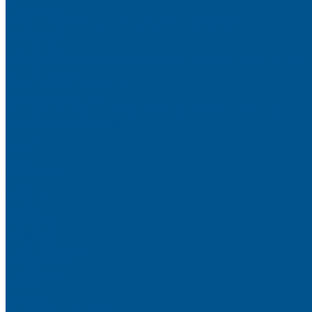
Очистители
Клеи для производства деревянных конструкций
PURBOND
PURWELD
Оборудование для работы с клеями LOCTITE и PURWELD
KLP, Словения
Клеи для постформинга
Клеи для фолдинга
Полиуретановые клеи-расплавы для стёкол и металла
Кромочные материалы
REHAU
Color
Decor
Mirror gloss
V-Nut
Magic 3D
Magic II
High gloss
Inspiration
Super high gloss
Elegant matt
LignaDecor
Döllken
Меламин
TECOLINE P-10 ECO