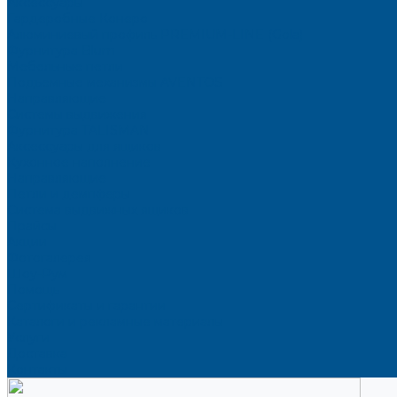
Аксессуары
Гардеробные Конеро
Алюминиевый профиль PREMIUM-LINE (Gola)
Фурнитура Blum
Мебельные петли
Подъемные механизмы AVENTOS
Направляющие
Системы выдвижения
Фурнитура TALISMAN
Аксессуары для ящиков
Кухонное наполнение
Направляющие
Петли и демпферы
Система выдвижных ящиков
Прайсы
Акции
Фотогалерея
Шоу-Рум
Помощь
Сертификаты и гарантии
Каталоги и рекламные материалы
Услуги
Доставка
Контакты