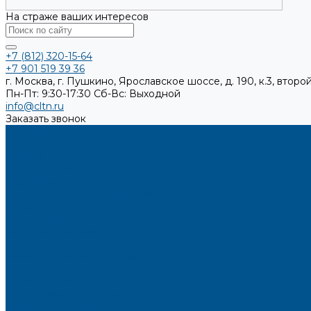
На страже ваших интересов
+7 (812) 320-15-64
+7 901 519 39 36
г. Москва, г. Пушкино, Ярославское шоссе, д. 190, к.3, второй
Пн-Пт: 9:30-17:30
Cб-Вс: Выходной
info@cltn.ru
Заказать звонок
О компании
Новости
Миссия и цель
Мероприятия и проекты
Партнёры
Политика конфиденциальности
Каталог
Искусственный камень
Кварцевый агломерат SPHINX QUARTZ
Керамические плиты
Мойки и раковины из камня
Клеи
Кромочные материалы
Готовые фасады на заказ
Фасадные полотна