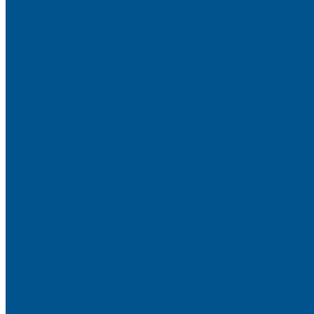
Искусственный камень
Терраццо
Калакатта
Аврора
Волканикс
Гранит
Интенс
Кварц
Люсент
Лючия
Мармо
Песок и жемчуг
Солид
Кварцевый агломерат SPHINX QUARTZ
Керамические плиты
Мойки и раковины из камня
Клеи
Новые полиуретановые клеи-расплавы для приклеивания к
Клеи-расплавы для кромкооблицовочных станков
Клеи-расплавы для профильного облицовывания
Водно-полиуретановые клеи для производства плёночных 
Водно-дисперсионные клеи на основе ПВА
Смолы для горячего прессования
Контактные клеи для поролона и пластика
Клеи-расплавы для ребросклейки шпона