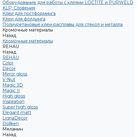
Оборудование для работы с клеями LOCTITE и PURWELD
KLP, Словения
Клеи для постформинга
Клеи для фолдинга
Полиуретановые клеи-расплавы для стёкол и металла
Кромочные материалы
Назад
Кромочные материалы
REHAU
Назад
REHAU
Color
Decor
Mirror gloss
V-Nut
Magic 3D
Magic II
High gloss
Inspiration
Super high gloss
Elegant matt
LignaDecor
Döllken
Меламин
Назад