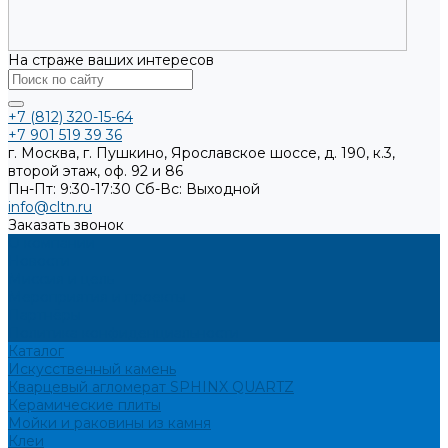
На страже ваших интересов
+7 (812) 320-15-64
+7 901 519 39 36
г. Москва, г. Пушкино, Ярославское шоссе, д. 190, к.3,
второй этаж, оф. 92 и 86
Пн-Пт: 9:30-17:30
Cб-Вс: Выходной
info@cltn.ru
Заказать звонок
О компании
Новости
Миссия и цель
Мероприятия и проекты
Партнёры
Политика конфиденциальности
Каталог
Искусственный камень
Кварцевый агломерат SPHINX QUARTZ
Керамические плиты
Мойки и раковины из камня
Клеи