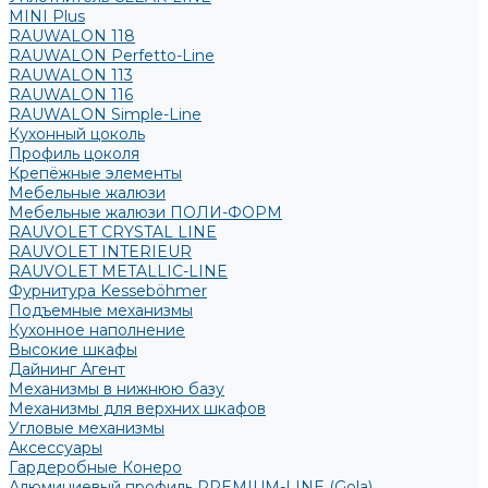
MINI Plus
RAUWALON 118
RAUWALON Perfetto-Line
RAUWALON 113
RAUWALON 116
RAUWALON Simple-Line
Кухонный цоколь
Профиль цоколя
Крепёжные элементы
Мебельные жалюзи
Мебельные жалюзи ПОЛИ-ФОРМ
RAUVOLET CRYSTAL LINE
RAUVOLET INTERIEUR
RAUVOLET METALLIC-LINE
Фурнитура Kesseböhmer
Подъемные механизмы
Кухонное наполнение
Высокие шкафы
Дайнинг Агент
Механизмы в нижнюю базу
Механизмы для верхних шкафов
Угловые механизмы
Аксессуары
Гардеробные Конеро
Алюминиевый профиль PREMIUM-LINE (Gola)