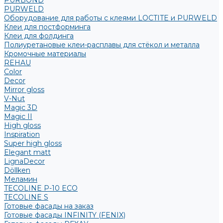
PURBOND
PURWELD
Оборудование для работы с клеями LOCTITE и PURWELD
Клеи для постформинга
Клеи для фолдинга
Полиуретановые клеи-расплавы для стёкол и металла
Кромочные материалы
REHAU
Color
Decor
Mirror gloss
V-Nut
Magic 3D
Magic II
High gloss
Inspiration
Super high gloss
Elegant matt
LignaDecor
Döllken
Меламин
TECOLINE P-10 ECO
TECOLINE S
Готовые фасады на заказ
Готовые фасады INFINITY (FENIX)