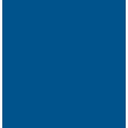
фасадов
Водно-дисперсионные клеи на основе ПВА
Смолы для горячего прессования
Контактные клеи для поролона и пластика
Клеи-расплавы для ребросклейки шпона
Очистители
Клеи для производства деревянных конструкций
PURBOND
PURWELD
Оборудование для работы с клеями LOCTITE и PURWELD
KLP, Словения
Клеи для постформинга
Клеи для фолдинга
Полиуретановые клеи-расплавы для стёкол и металла
Кромочные материалы
REHAU
Color
Decor
Mirror gloss
V-Nut
Magic 3D
Magic II
High gloss
Inspiration
Super high gloss