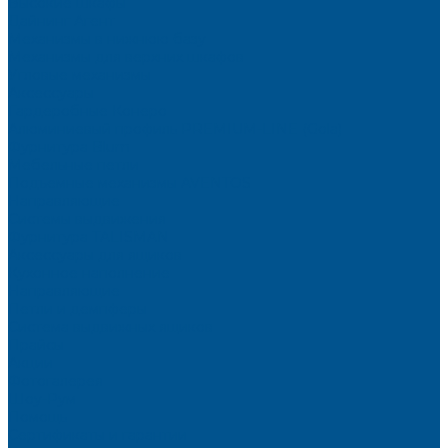
Высокие шкафы
Дайнинг Агент
Механизмы в нижнюю базу
Механизмы для верхних шкафов
Угловые механизмы
Аксессуары
Гардеробные Конеро
Алюминиевый профиль PREMIUM-LINE (Gola)
Фурнитура Blum
Мебельные петли
Подъемные механизмы AVENTOS
Направляющие
Системы выдвижения
Фурнитура TALISMAN
Аксессуары для ящиков
Кухонное наполнение
Направляющие
Петли и демпферы
Система выдвижных ящиков
Прайсы
Акции
Фотогалерея
Шоу-Рум
Помощь
Сертификаты и гарантии