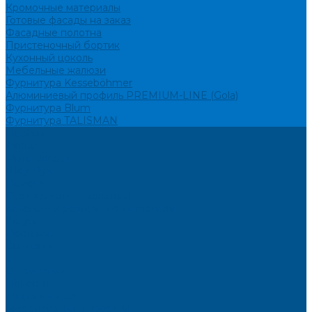
Кромочные материалы
Готовые фасады на заказ
Фасадные полотна
Пристеночный бортик
Кухонный цоколь
Мебельные жалюзи
Фурнитура Kesseböhmer
Алюминиевый профиль PREMIUM-LINE (Gola)
Фурнитура Blum
Фурнитура TALISMAN
Прайсы
Акции
Фотогалерея
Шоу-Рум
Помощь
Сертификаты и гарантии
Каталоги и рекламные материалы
Услуги
Доставка
Контакты
...
О компании
Новости
Миссия и цель
Мероприятия и проекты