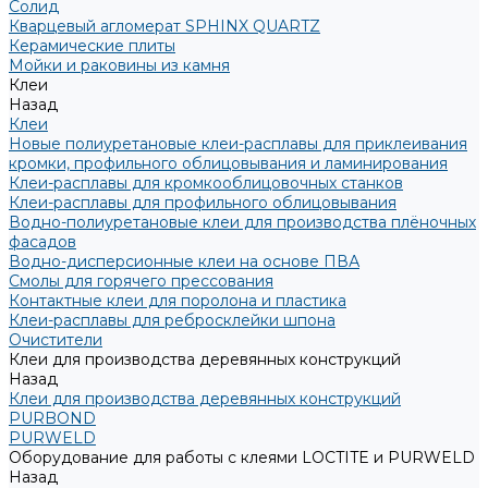
Солид
Кварцевый агломерат SPHINX QUARTZ
Керамические плиты
Мойки и раковины из камня
Клеи
Назад
Клеи
Новые полиуретановые клеи-расплавы для приклеивания
кромки, профильного облицовывания и ламинирования
Клеи-расплавы для кромкооблицовочных станков
Клеи-расплавы для профильного облицовывания
Водно-полиуретановые клеи для производства плёночных
фасадов
Водно-дисперсионные клеи на основе ПВА
Смолы для горячего прессования
Контактные клеи для поролона и пластика
Клеи-расплавы для ребросклейки шпона
Очистители
Клеи для производства деревянных конструкций
Назад
Клеи для производства деревянных конструкций
PURBOND
PURWELD
Оборудование для работы с клеями LOCTITE и PURWELD
Назад