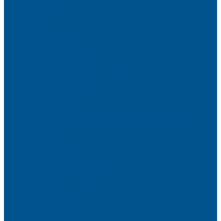
Elegant matt
LignaDecor
Döllken
Меламин
TECOLINE P-10 ECO
TECOLINE S
Готовые фасады на заказ
Готовые фасады INFINITY (FENIX)
Готовые фасады РЕХАУ
Aquarelle (АКВАРЕЛЬ)
Forest (КРОНА)
Volcano (ВУЛКАН)
Фасады из натурального шпона VENEER (НАТУРА)
Basic Plus (БЕЙСИК ПЛЮС)
Brilliant (ИНСАЙТ)
Velluto (ВЕЛЮР)
Crystal Uni (ГЛАЙД)
Готовые фасады CLEAF
Готовые фасады AGT SUPRAMAT
Готовые фасады SENOSAN
Глянцевые
Матовые
Стеклоламинат GLASS
Фасадные полотна