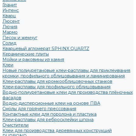
Гранит
Интенс
Кварц
Люсент
Лючия
Мармо
Песок и жемчуг
Солид
Кварцевый агломерат SPHINX QUARTZ
Керамические плиты
Мойки и раковины из камня
Клеи
Новые полиуретановые клеи-расплавы для приклеивания
кромки, профильного облицовывания и ламинирования
Клеи-расплавы для кромкооблицовочных станков
Клеи-расплавы для профильного облицовывания
Водно-полиуретановые клеи для производства плёночных
фасадов
Водно-дисперсионные клеи на основе ПВА
Смолы для горячего прессования
Контактные клеи для поролона и пластика
Клеи-расплавы для ребросклейки шпона
Очистители
Клеи для производства деревянных конструкций