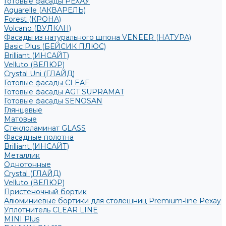
Готовые фасады РЕХАУ
Aquarelle (АКВАРЕЛЬ)
Forest (КРОНА)
Volcano (ВУЛКАН)
Фасады из натурального шпона VENEER (НАТУРА)
Basic Plus (БЕЙСИК ПЛЮС)
Brilliant (ИНСАЙТ)
Velluto (ВЕЛЮР)
Crystal Uni (ГЛАЙД)
Готовые фасады CLEAF
Готовые фасады AGT SUPRAMAT
Готовые фасады SENOSAN
Глянцевые
Матовые
Стеклоламинат GLASS
Фасадные полотна
Brilliant (ИНСАЙТ)
Металлик
Однотонные
Crystal (ГЛАЙД)
Velluto (ВЕЛЮР)
Пристеночный бортик
Алюминиевые бортики для столешниц Premium‑line Рехау
Уплотнитель CLEAR LINE
MINI Plus