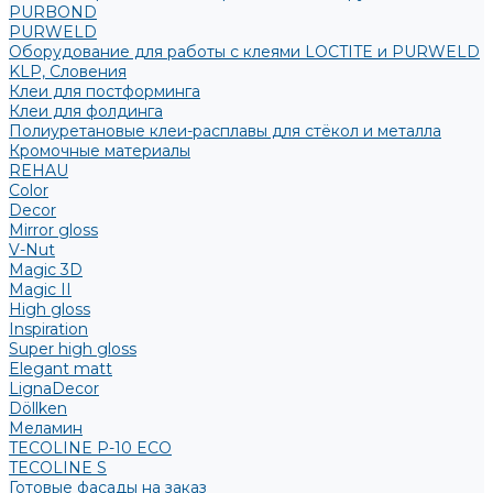
PURBOND
PURWELD
Оборудование для работы с клеями LOCTITE и PURWELD
KLP, Словения
Клеи для постформинга
Клеи для фолдинга
Полиуретановые клеи-расплавы для стёкол и металла
Кромочные материалы
REHAU
Color
Decor
Mirror gloss
V-Nut
Magic 3D
Magic II
High gloss
Inspiration
Super high gloss
Elegant matt
LignaDecor
Döllken
Меламин
TECOLINE P-10 ECO
TECOLINE S
Готовые фасады на заказ