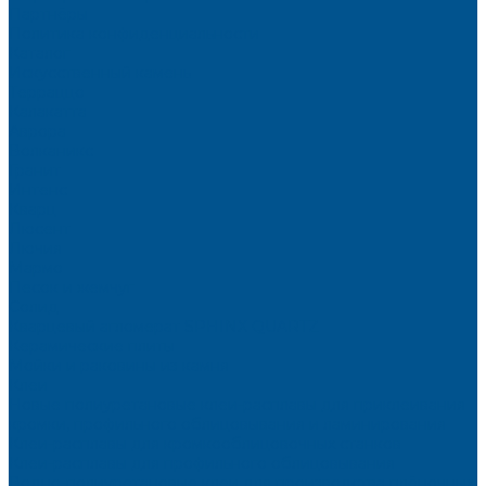
Партнёры
Политика конфиденциальности
Каталог
Искусственный камень
Терраццо
Калакатта
Аврора
Волканикс
Гранит
Интенс
Кварц
Люсент
Лючия
Мармо
Песок и жемчуг
Солид
Кварцевый агломерат SPHINX QUARTZ
Керамические плиты
Мойки и раковины из камня
Клеи
Новые полиуретановые клеи-расплавы для приклеивания
кромки, профильного облицовывания и ламинирования
Клеи-расплавы для кромкооблицовочных станков
Клеи-расплавы для профильного облицовывания
Водно-полиуретановые клеи для производства плёночных