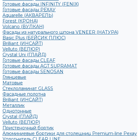
Готовые фасады INFINITY (FENIX)
Готовые фасады РЕХАУ
Aquarelle (АКВАРЕЛЬ)
Forest (КРОНА)
Volcano (ВУЛКАН)
Фасады из натурального шпона VENEER (НАТУРА)
Basic Plus (БЕЙСИК ПЛЮС)
Brilliant (ИНСАЙТ)
Velluto (ВЕЛЮР)
Crystal Uni (ГЛАЙД)
Готовые фасады CLEAF
Готовые фасады AGT SUPRAMAT
Готовые фасады SENOSAN
Глянцевые
Матовые
Стеклоламинат GLASS
Фасадные полотна
Brilliant (ИНСАЙТ)
Металлик
Однотонные
Crystal (ГЛАЙД)
Velluto (ВЕЛЮР)
Пристеночный бортик
Алюминиевые бортики для столешниц Premium‑line Рехау
Уплотнитель CLEAR LINE