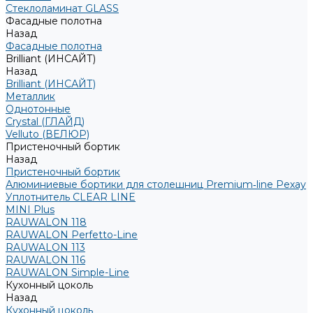
Стеклоламинат GLASS
Фасадные полотна
Назад
Фасадные полотна
Brilliant (ИНСАЙТ)
Назад
Brilliant (ИНСАЙТ)
Металлик
Однотонные
Crystal (ГЛАЙД)
Velluto (ВЕЛЮР)
Пристеночный бортик
Назад
Пристеночный бортик
Алюминиевые бортики для столешниц Premium‑line Рехау
Уплотнитель CLEAR LINE
MINI Plus
RAUWALON 118
RAUWALON Perfetto-Line
RAUWALON 113
RAUWALON 116
RAUWALON Simple-Line
Кухонный цоколь
Назад
Кухонный цоколь