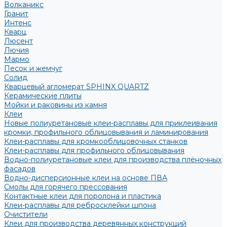
Волканикс
Гранит
Интенс
Кварц
Люсент
Лючия
Мармо
Песок и жемчуг
Солид
Кварцевый агломерат SPHINX QUARTZ
Керамические плиты
Мойки и раковины из камня
Клеи
Новые полиуретановые клеи-расплавы для приклеивания
кромки, профильного облицовывания и ламинирования
Клеи-расплавы для кромкооблицовочных станков
Клеи-расплавы для профильного облицовывания
Водно-полиуретановые клеи для производства плёночных
фасадов
Водно-дисперсионные клеи на основе ПВА
Смолы для горячего прессования
Контактные клеи для поролона и пластика
Клеи-расплавы для ребросклейки шпона
Очистители
Клеи для производства деревянных конструкций