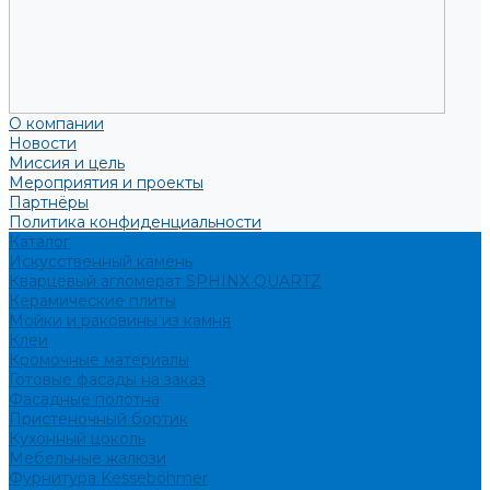
О компании
Новости
Миссия и цель
Мероприятия и проекты
Партнёры
Политика конфиденциальности
Каталог
Искусственный камень
Кварцевый агломерат SPHINX QUARTZ
Керамические плиты
Мойки и раковины из камня
Клеи
Кромочные материалы
Готовые фасады на заказ
Фасадные полотна
Пристеночный бортик
Кухонный цоколь
Мебельные жалюзи
Фурнитура Kesseböhmer