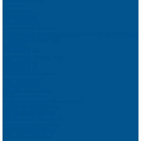
Brilliant (ИНСАЙТ)
Металлик
Однотонные
Crystal (ГЛАЙД)
Velluto (ВЕЛЮР)
Пристеночный бортик
Алюминиевые бортики для столешниц Premium‑line Рехау
Уплотнитель CLEAR LINE
MINI Plus
RAUWALON 118
RAUWALON Perfetto-Line
RAUWALON 113
RAUWALON 116
RAUWALON Simple-Line
Кухонный цоколь
Профиль цоколя
Крепёжные элементы
Мебельные жалюзи
Мебельные жалюзи ПОЛИ-ФОРМ
RAUVOLET CRYSTAL LINE
RAUVOLET INTERIEUR
RAUVOLET METALLIC-LINE
Фурнитура Kesseböhmer
Подъемные механизмы
Кухонное наполнение