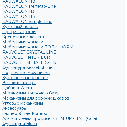
RAUWALON 118
RAUWALON Perfetto-Line
RAUWALON 113
RAUWALON 116
RAUWALON Simple-Line
Кухонный цоколь
Профиль цоколя
Крепёжные элементы
Мебельные жалюзи
Мебельные жалюзи ПОЛИ-ФОРМ
RAUVOLET CRYSTAL LINE
RAUVOLET INTERIEUR
RAUVOLET METALLIC-LINE
Фурнитура Kesseböhmer
Подъемные механизмы
Кухонное наполнение
Высокие шкафы
Дайнинг Агент
Механизмы в нижнюю базу
Механизмы для верхних шкафов
Угловые механизмы
Аксессуары
Гардеробные Конеро
Алюминиевый профиль PREMIUM-LINE (Gola)
Фурнитура Blum