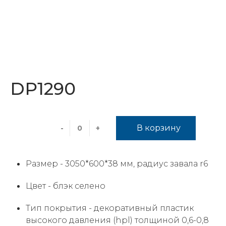
DP1290
В корзину
-
+
Размер -
3050*600*38 мм, радиус завала r6
Цвет -
блэк cелено
Тип покрытия -
декоративный пластик
высокого давления (hpl) толщиной 0,6-0,8