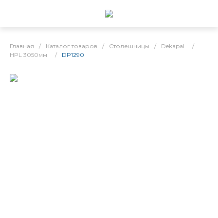
Главная
/
Каталог товаров
/
Столешницы
/
Dekapal
/
HPL 3050мм
/
DP1290