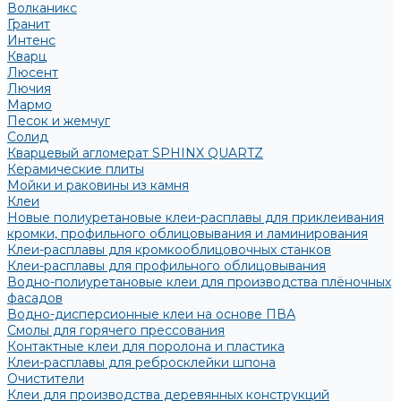
Волканикс
Гранит
Интенс
Кварц
Люсент
Лючия
Мармо
Песок и жемчуг
Солид
Кварцевый агломерат SPHINX QUARTZ
Керамические плиты
Мойки и раковины из камня
Клеи
Новые полиуретановые клеи-расплавы для приклеивания
кромки, профильного облицовывания и ламинирования
Клеи-расплавы для кромкооблицовочных станков
Клеи-расплавы для профильного облицовывания
Водно-полиуретановые клеи для производства плёночных
фасадов
Водно-дисперсионные клеи на основе ПВА
Смолы для горячего прессования
Контактные клеи для поролона и пластика
Клеи-расплавы для ребросклейки шпона
Очистители
Клеи для производства деревянных конструкций