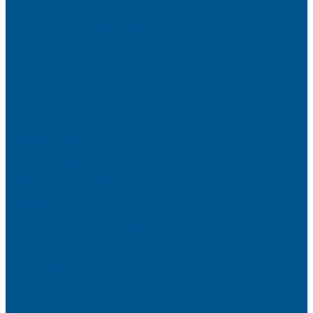
Высокие шкафы
Дайнинг Агент
Механизмы в нижнюю базу
Механизмы для верхних шкафов
Угловые механизмы
Аксессуары
Гардеробные Конеро
Алюминиевый профиль PREMIUM-LINE (Gola)
Фурнитура Blum
Мебельные петли
Подъемные механизмы AVENTOS
Направляющие
Системы выдвижения
Фурнитура TALISMAN
Аксессуары для ящиков
Кухонное наполнение
Направляющие
Петли и демпферы
Система выдвижных ящиков
Прайсы
Акции
Фотогалерея
Шоу-Рум
Помощь
Сертификаты и гарантии