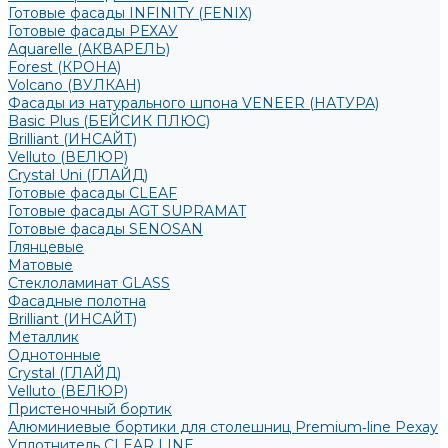
Готовые фасады INFINITY (FENIX)
Готовые фасады РЕХАУ
Aquarelle (АКВАРЕЛЬ)
Forest (КРОНА)
Volcano (ВУЛКАН)
Фасады из натурального шпона VENEER (НАТУРА)
Basic Plus (БЕЙСИК ПЛЮС)
Brilliant (ИНСАЙТ)
Velluto (ВЕЛЮР)
Crystal Uni (ГЛАЙД)
Готовые фасады CLEAF
Готовые фасады AGT SUPRAMAT
Готовые фасады SENOSAN
Глянцевые
Матовые
Стеклоламинат GLASS
Фасадные полотна
Brilliant (ИНСАЙТ)
Металлик
Однотонные
Crystal (ГЛАЙД)
Velluto (ВЕЛЮР)
Пристеночный бортик
Алюминиевые бортики для столешниц Premium‑line Рехау
Уплотнитель CLEAR LINE