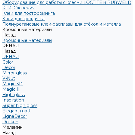
Оборудование для работы с клеями LOCTITE и PURWELD
KLP, Словения
Клеи для постформинга
Клеи для фолдинга
Полиуретановые клеи-расплавы для стёкол и металла
Кромочные материалы
Назад
Кромочные материалы
REHAU
Назад
REHAU
Color
Decor
Mirror gloss
V-Nut
Magic 3D
Magic II
High gloss
Inspiration
Super high gloss
Elegant matt
LignaDecor
Döllken
Меламин
Назад