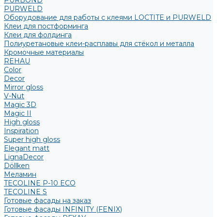
PURBOND
PURWELD
Оборудование для работы с клеями LOCTITE и PURWELD
Клеи для постформинга
Клеи для фолдинга
Полиуретановые клеи-расплавы для стёкол и металла
Кромочные материалы
REHAU
Color
Decor
Mirror gloss
V-Nut
Magic 3D
Magic II
High gloss
Inspiration
Super high gloss
Elegant matt
LignaDecor
Döllken
Меламин
TECOLINE P-10 ECO
TECOLINE S
Готовые фасады на заказ
Готовые фасады INFINITY (FENIX)