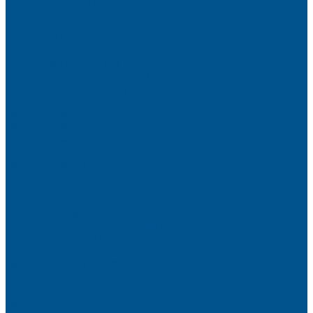
Brilliant (ИНСАЙТ)
Металлик
Однотонные
Crystal (ГЛАЙД)
Velluto (ВЕЛЮР)
Пристеночный бортик
Алюминиевые бортики для столешниц Premium‑line Рехау
Уплотнитель CLEAR LINE
MINI Plus
RAUWALON 118
RAUWALON Perfetto-Line
RAUWALON 113
RAUWALON 116
RAUWALON Simple-Line
Кухонный цоколь
Профиль цоколя
Крепёжные элементы
Мебельные жалюзи
Мебельные жалюзи ПОЛИ-ФОРМ
RAUVOLET CRYSTAL LINE
RAUVOLET INTERIEUR
RAUVOLET METALLIC-LINE
Фурнитура Kesseböhmer
Подъемные механизмы
Кухонное наполнение