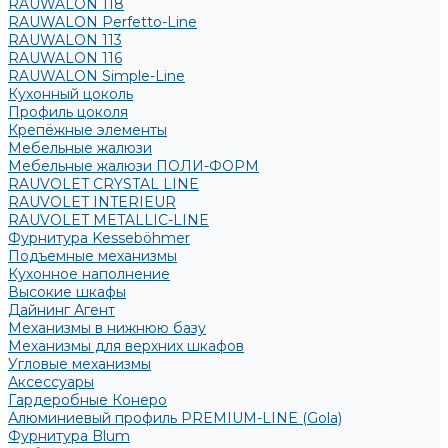
RAUWALON 118
RAUWALON Perfetto-Line
RAUWALON 113
RAUWALON 116
RAUWALON Simple-Line
Кухонный цоколь
Профиль цоколя
Крепёжные элементы
Мебельные жалюзи
Мебельные жалюзи ПОЛИ-ФОРМ
RAUVOLET CRYSTAL LINE
RAUVOLET INTERIEUR
RAUVOLET METALLIC-LINE
Фурнитура Kesseböhmer
Подъемные механизмы
Кухонное наполнение
Высокие шкафы
Дайнинг Агент
Механизмы в нижнюю базу
Механизмы для верхних шкафов
Угловые механизмы
Аксессуары
Гардеробные Конеро
Алюминиевый профиль PREMIUM-LINE (Gola)
Фурнитура Blum