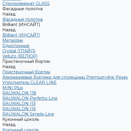
Стеклоламинат GLASS
Фасадные полотна
Назад
Фасадные полотна
Brilliant (ИНСАЙТ)
Назад
Brilliant (ИНСАЙТ)
Металлик
Однотонные
Crystal (ГЛАЙД)
Velluto (ВЕЛЮР)
Пристеночный бортик
Назад
Пристеночный бортик
Алюминиевые бортики для столешниц Premium‑line Рехау
Уплотнитель CLEAR LINE
MINI Plus
RAUWALON 118
RAUWALON Perfetto-Line
RAUWALON 113
RAUWALON 116
RAUWALON Simple-Line
Кухонный цоколь
Назад
Кухонный цоколь