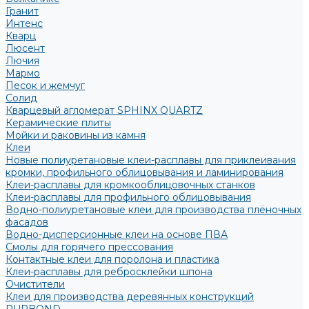
Гранит
Интенс
Кварц
Люсент
Лючия
Мармо
Песок и жемчуг
Солид
Кварцевый агломерат SPHINX QUARTZ
Керамические плиты
Мойки и раковины из камня
Клеи
Новые полиуретановые клеи-расплавы для приклеивания
кромки, профильного облицовывания и ламинирования
Клеи-расплавы для кромкооблицовочных станков
Клеи-расплавы для профильного облицовывания
Водно-полиуретановые клеи для производства плёночных
фасадов
Водно-дисперсионные клеи на основе ПВА
Смолы для горячего прессования
Контактные клеи для поролона и пластика
Клеи-расплавы для ребросклейки шпона
Очистители
Клеи для производства деревянных конструкций