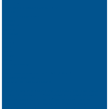
Партнёры
Политика конфиденциальности
Каталог
Искусственный камень
Терраццо
Калакатта
Аврора
Волканикс
Гранит
Интенс
Кварц
Люсент
Лючия
Мармо
Песок и жемчуг
Солид
Кварцевый агломерат SPHINX QUARTZ
Керамические плиты
Мойки и раковины из камня
Клеи
Новые полиуретановые клеи-расплавы для приклеивания
кромки, профильного облицовывания и ламинирования
Клеи-расплавы для кромкооблицовочных станков
Клеи-расплавы для профильного облицовывания
Водно-полиуретановые клеи для производства плёночных