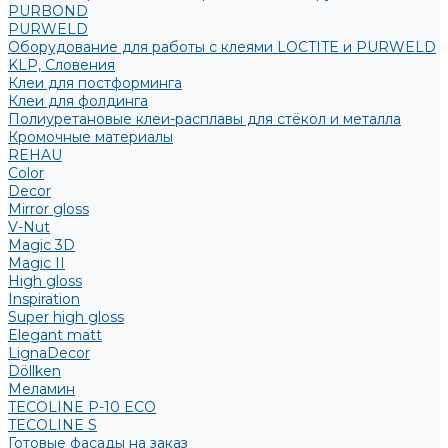
PURBOND
PURWELD
Оборудование для работы с клеями LOCTITE и PURWELD
KLP, Словения
Клеи для постформинга
Клеи для фолдинга
Полиуретановые клеи-расплавы для стёкол и металла
Кромочные материалы
REHAU
Color
Decor
Mirror gloss
V-Nut
Magic 3D
Magic II
High gloss
Inspiration
Super high gloss
Elegant matt
LignaDecor
Döllken
Меламин
TECOLINE P-10 ECO
TECOLINE S
Готовые фасады на заказ