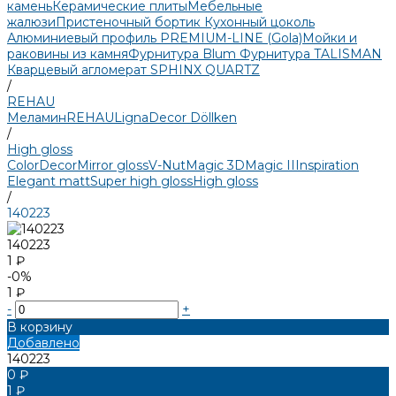
камень
Керамические плиты
Мебельные
жалюзи
Пристеночный бортик
Кухонный цоколь
Алюминиевый профиль PREMIUM-LINE (Gola)
Мойки и
раковины из камня
Фурнитура Blum
Фурнитура TALISMAN
Кварцевый агломерат SPHINX QUARTZ
/
REHAU
Меламин
REHAU
LignaDecor
Döllken
/
High gloss
Color
Decor
Mirror gloss
V-Nut
Magic 3D
Magic II
Inspiration
Elegant matt
Super high gloss
High gloss
/
140223
140223
1 ₽
-0%
1 ₽
-
+
В корзину
Добавлено
140223
0 ₽
1 ₽