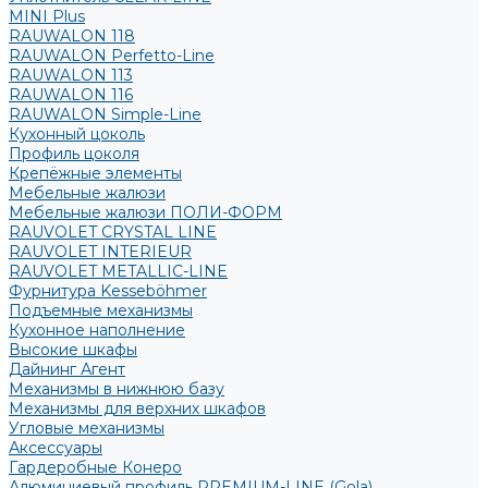
MINI Plus
RAUWALON 118
RAUWALON Perfetto-Line
RAUWALON 113
RAUWALON 116
RAUWALON Simple-Line
Кухонный цоколь
Профиль цоколя
Крепёжные элементы
Мебельные жалюзи
Мебельные жалюзи ПОЛИ-ФОРМ
RAUVOLET CRYSTAL LINE
RAUVOLET INTERIEUR
RAUVOLET METALLIC-LINE
Фурнитура Kesseböhmer
Подъемные механизмы
Кухонное наполнение
Высокие шкафы
Дайнинг Агент
Механизмы в нижнюю базу
Механизмы для верхних шкафов
Угловые механизмы
Аксессуары
Гардеробные Конеро
Алюминиевый профиль PREMIUM-LINE (Gola)