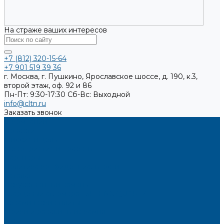
На страже ваших интересов
+7 (812) 320-15-64
+7 901 519 39 36
г. Москва, г. Пушкино, Ярославское шоссе, д. 190, к.3,
второй этаж, оф. 92 и 86
Пн-Пт: 9:30-17:30
Cб-Вс: Выходной
info@cltn.ru
Заказать звонок
О компании
Новости
Миссия и цель
Мероприятия и проекты
Партнёры
Политика конфиденциальности
Каталог
Искусственный камень
Кварцевый агломерат SPHINX QUARTZ
Керамические плиты
Мойки и раковины из камня
Клеи