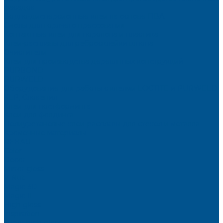
фасадов
Водно-дисперсионные клеи на основе ПВА
Смолы для горячего прессования
Контактные клеи для поролона и пластика
Клеи-расплавы для ребросклейки шпона
Очистители
Клеи для производства деревянных конструкций
PURBOND
PURWELD
Оборудование для работы с клеями LOCTITE и PURWELD
KLP, Словения
Клеи для постформинга
Клеи для фолдинга
Полиуретановые клеи-расплавы для стёкол и металла
Кромочные материалы
REHAU
Color
Decor
Mirror gloss
V-Nut
Magic 3D
Magic II
High gloss
Inspiration
Super high gloss