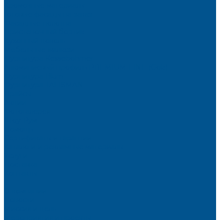
Кромочные материалы
Готовые фасады на заказ
Фасадные полотна
Пристеночный бортик
Кухонный цоколь
Мебельные жалюзи
Фурнитура Kesseböhmer
Алюминиевый профиль PREMIUM-LINE (Gola)
Фурнитура Blum
Фурнитура TALISMAN
Прайсы
Акции
Фотогалерея
Шоу-Рум
Помощь
Сертификаты и гарантии
Каталоги и рекламные материалы
Услуги
Доставка
Контакты
...
О компании
Новости
Миссия и цель
Мероприятия и проекты