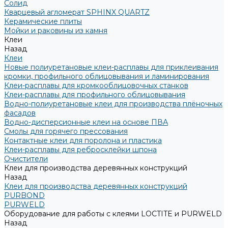
Солид
Кварцевый агломерат SPHINX QUARTZ
Керамические плиты
Мойки и раковины из камня
Клеи
Назад
Клеи
Новые полиуретановые клеи-расплавы для приклеивания
кромки, профильного облицовывания и ламинирования
Клеи-расплавы для кромкооблицовочных станков
Клеи-расплавы для профильного облицовывания
Водно-полиуретановые клеи для производства плёночных
фасадов
Водно-дисперсионные клеи на основе ПВА
Смолы для горячего прессования
Контактные клеи для поролона и пластика
Клеи-расплавы для ребросклейки шпона
Очистители
Клеи для производства деревянных конструкций
Назад
Клеи для производства деревянных конструкций
PURBOND
PURWELD
Оборудование для работы с клеями LOCTITE и PURWELD
Назад