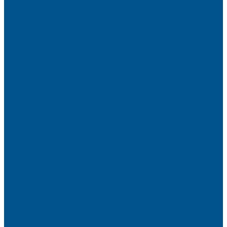
Elegant matt
LignaDecor
Döllken
Меламин
TECOLINE P-10 ECO
TECOLINE S
Готовые фасады на заказ
Готовые фасады INFINITY (FENIX)
Готовые фасады РЕХАУ
Aquarelle (АКВАРЕЛЬ)
Forest (КРОНА)
Volcano (ВУЛКАН)
Фасады из натурального шпона VENEER (НАТУРА)
Basic Plus (БЕЙСИК ПЛЮС)
Brilliant (ИНСАЙТ)
Velluto (ВЕЛЮР)
Crystal Uni (ГЛАЙД)
Готовые фасады CLEAF
Готовые фасады AGT SUPRAMAT
Готовые фасады SENOSAN
Глянцевые
Матовые
Стеклоламинат GLASS
Фасадные полотна