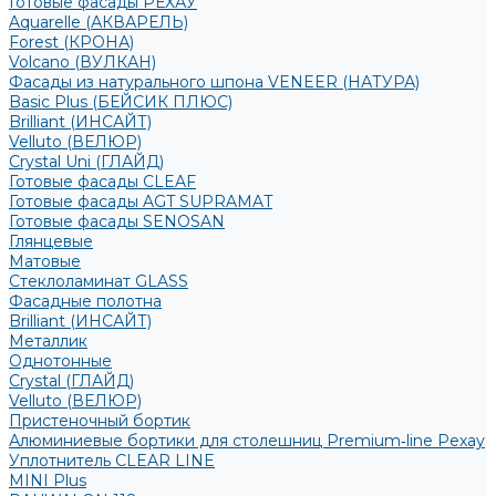
Готовые фасады РЕХАУ
Aquarelle (АКВАРЕЛЬ)
Forest (КРОНА)
Volcano (ВУЛКАН)
Фасады из натурального шпона VENEER (НАТУРА)
Basic Plus (БЕЙСИК ПЛЮС)
Brilliant (ИНСАЙТ)
Velluto (ВЕЛЮР)
Crystal Uni (ГЛАЙД)
Готовые фасады CLEAF
Готовые фасады AGT SUPRAMAT
Готовые фасады SENOSAN
Глянцевые
Матовые
Стеклоламинат GLASS
Фасадные полотна
Brilliant (ИНСАЙТ)
Металлик
Однотонные
Crystal (ГЛАЙД)
Velluto (ВЕЛЮР)
Пристеночный бортик
Алюминиевые бортики для столешниц Premium‑line Рехау
Уплотнитель CLEAR LINE
MINI Plus