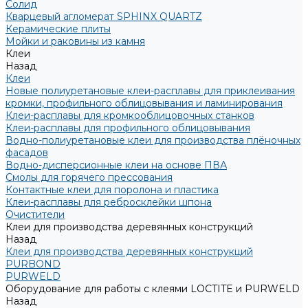
Солид
Кварцевый агломерат SPHINX QUARTZ
Керамические плиты
Мойки и раковины из камня
Клеи
Назад
Клеи
Новые полиуретановые клеи-расплавы для приклеивания
кромки, профильного облицовывания и ламинирования
Клеи-расплавы для кромкооблицовочных станков
Клеи-расплавы для профильного облицовывания
Водно-полиуретановые клеи для производства плёночных
фасадов
Водно-дисперсионные клеи на основе ПВА
Смолы для горячего прессования
Контактные клеи для поролона и пластика
Клеи-расплавы для ребросклейки шпона
Очистители
Клеи для производства деревянных конструкций
Назад
Клеи для производства деревянных конструкций
PURBOND
PURWELD
Оборудование для работы с клеями LOCTITE и PURWELD
Назад