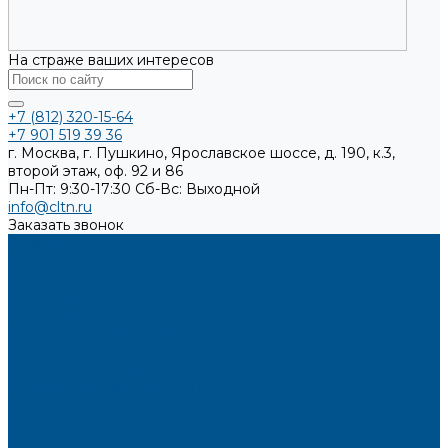
На страже ваших интересов
+7 (812) 320-15-64
+7 901 519 39 36
г. Москва, г. Пушкино, Ярославское шоссе, д. 190, к.3,
второй этаж, оф. 92 и 86
Пн-Пт: 9:30-17:30
Cб-Вс: Выходной
info@cltn.ru
Заказать звонок
О компании
Новости
Миссия и цель
Мероприятия и проекты
Партнёры
Политика конфиденциальности
Каталог
Искусственный камень
Кварцевый агломерат SPHINX QUARTZ
Керамические плиты
Мойки и раковины из камня
Клеи