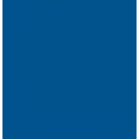
Партнёры
Политика конфиденциальности
Каталог
Искусственный камень
Терраццо
Калакатта
Аврора
Волканикс
Гранит
Интенс
Кварц
Люсент
Лючия
Мармо
Песок и жемчуг
Солид
Кварцевый агломерат SPHINX QUARTZ
Керамические плиты
Мойки и раковины из камня
Клеи
Новые полиуретановые клеи-расплавы для приклеивания
кромки, профильного облицовывания и ламинирования
Клеи-расплавы для кромкооблицовочных станков
Клеи-расплавы для профильного облицовывания
Водно-полиуретановые клеи для производства плёночных