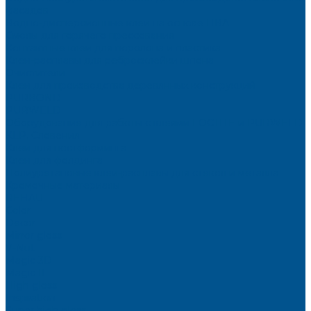
фасадов
Водно-дисперсионные клеи на основе ПВА
Смолы для горячего прессования
Контактные клеи для поролона и пластика
Клеи-расплавы для ребросклейки шпона
Очистители
Клеи для производства деревянных конструкций
PURBOND
PURWELD
Оборудование для работы с клеями LOCTITE и PURWELD
KLP, Словения
Клеи для постформинга
Клеи для фолдинга
Полиуретановые клеи-расплавы для стёкол и металла
Кромочные материалы
REHAU
Color
Decor
Mirror gloss
V-Nut
Magic 3D
Magic II
High gloss
Inspiration
Super high gloss