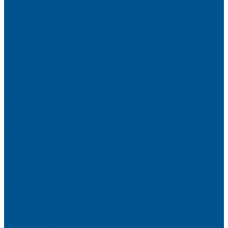
Elegant matt
LignaDecor
Döllken
Меламин
TECOLINE P-10 ECO
TECOLINE S
Готовые фасады на заказ
Готовые фасады INFINITY (FENIX)
Готовые фасады РЕХАУ
Aquarelle (АКВАРЕЛЬ)
Forest (КРОНА)
Volcano (ВУЛКАН)
Фасады из натурального шпона VENEER (НАТУРА)
Basic Plus (БЕЙСИК ПЛЮС)
Brilliant (ИНСАЙТ)
Velluto (ВЕЛЮР)
Crystal Uni (ГЛАЙД)
Готовые фасады CLEAF
Готовые фасады AGT SUPRAMAT
Готовые фасады SENOSAN
Глянцевые
Матовые
Стеклоламинат GLASS
Фасадные полотна