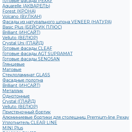
Готовые фасады РЕХАУ
Aquarelle (АКВАРЕЛЬ)
Forest (КРОНА)
Volcano (ВУЛКАН)
Фасады из натурального шпона VENEER (НАТУРА)
Basic Plus (БЕЙСИК ПЛЮС)
Brilliant (ИНСАЙТ)
Velluto (ВЕЛЮР)
Crystal Uni (ГЛАЙД)
Готовые фасады CLEAF
Готовые фасады AGT SUPRAMAT
Готовые фасады SENOSAN
Глянцевые
Матовые
Стеклоламинат GLASS
Фасадные полотна
Brilliant (ИНСАЙТ)
Металлик
Однотонные
Crystal (ГЛАЙД)
Velluto (ВЕЛЮР)
Пристеночный бортик
Алюминиевые бортики для столешниц Premium‑line Рехау
Уплотнитель CLEAR LINE
MINI Plus