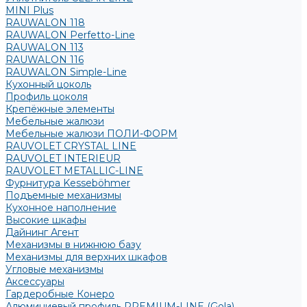
MINI Plus
RAUWALON 118
RAUWALON Perfetto-Line
RAUWALON 113
RAUWALON 116
RAUWALON Simple-Line
Кухонный цоколь
Профиль цоколя
Крепёжные элементы
Мебельные жалюзи
Мебельные жалюзи ПОЛИ-ФОРМ
RAUVOLET CRYSTAL LINE
RAUVOLET INTERIEUR
RAUVOLET METALLIC-LINE
Фурнитура Kesseböhmer
Подъемные механизмы
Кухонное наполнение
Высокие шкафы
Дайнинг Агент
Механизмы в нижнюю базу
Механизмы для верхних шкафов
Угловые механизмы
Аксессуары
Гардеробные Конеро
Алюминиевый профиль PREMIUM-LINE (Gola)