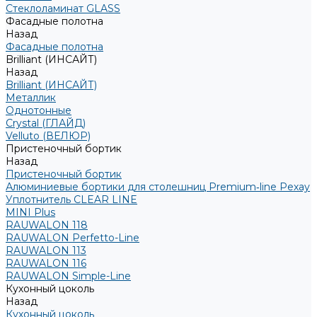
Стеклоламинат GLASS
Фасадные полотна
Назад
Фасадные полотна
Brilliant (ИНСАЙТ)
Назад
Brilliant (ИНСАЙТ)
Металлик
Однотонные
Crystal (ГЛАЙД)
Velluto (ВЕЛЮР)
Пристеночный бортик
Назад
Пристеночный бортик
Алюминиевые бортики для столешниц Premium‑line Рехау
Уплотнитель CLEAR LINE
MINI Plus
RAUWALON 118
RAUWALON Perfetto-Line
RAUWALON 113
RAUWALON 116
RAUWALON Simple-Line
Кухонный цоколь
Назад
Кухонный цоколь