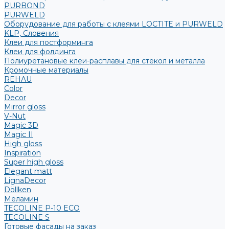
PURBOND
PURWELD
Оборудование для работы с клеями LOCTITE и PURWELD
KLP, Словения
Клеи для постформинга
Клеи для фолдинга
Полиуретановые клеи-расплавы для стёкол и металла
Кромочные материалы
REHAU
Color
Decor
Mirror gloss
V-Nut
Magic 3D
Magic II
High gloss
Inspiration
Super high gloss
Elegant matt
LignaDecor
Döllken
Меламин
TECOLINE P-10 ECO
TECOLINE S
Готовые фасады на заказ