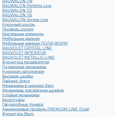
RAUWALON 118
RAUWALON Perfetto-Line
RAUWALON 113
RAUWALON 116
RAUWALON Simple-Line
Кухонный цоколь
Профиль цоколя
Крепёжные элементы
Мебельные жалюзи
Мебельные жалюзи ПОЛИ-ФОРМ
RAUVOLET CRYSTAL LINE
RAUVOLET INTERIEUR
RAUVOLET METALLIC-LINE
Фурнитура Kesseböhmer
Подъемные механизмы
Кухонное наполнение
Высокие шкафы
Дайнинг Агент
Механизмы в нижнюю базу
Механизмы для верхних шкафов
Угловые механизмы
Аксессуары
Гардеробные Конеро
Алюминиевый профиль PREMIUM-LINE (Gola)
Фурнитура Blum