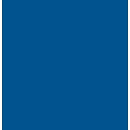
Высокие шкафы
Дайнинг Агент
Механизмы в нижнюю базу
Механизмы для верхних шкафов
Угловые механизмы
Аксессуары
Гардеробные Конеро
Алюминиевый профиль PREMIUM-LINE (Gola)
Фурнитура Blum
Мебельные петли
Подъемные механизмы AVENTOS
Направляющие
Системы выдвижения
Фурнитура TALISMAN
Аксессуары для ящиков
Кухонное наполнение
Направляющие
Петли и демпферы
Система выдвижных ящиков
Прайсы
Акции
Фотогалерея
Шоу-Рум
Помощь
Сертификаты и гарантии