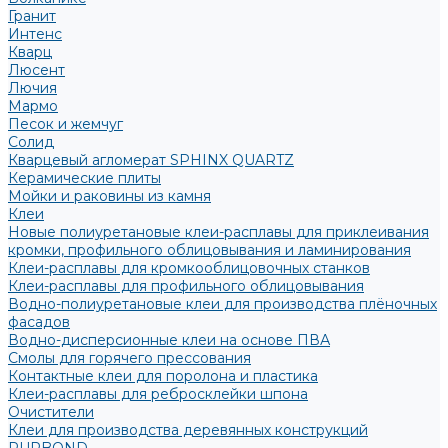
Гранит
Интенс
Кварц
Люсент
Лючия
Мармо
Песок и жемчуг
Солид
Кварцевый агломерат SPHINX QUARTZ
Керамические плиты
Мойки и раковины из камня
Клеи
Новые полиуретановые клеи-расплавы для приклеивания
кромки, профильного облицовывания и ламинирования
Клеи-расплавы для кромкооблицовочных станков
Клеи-расплавы для профильного облицовывания
Водно-полиуретановые клеи для производства плёночных
фасадов
Водно-дисперсионные клеи на основе ПВА
Смолы для горячего прессования
Контактные клеи для поролона и пластика
Клеи-расплавы для ребросклейки шпона
Очистители
Клеи для производства деревянных конструкций