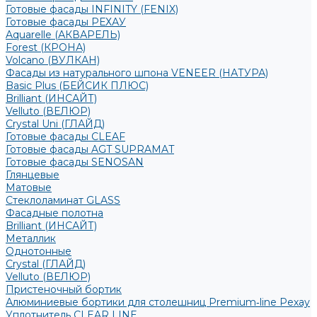
Готовые фасады INFINITY (FENIX)
Готовые фасады РЕХАУ
Aquarelle (АКВАРЕЛЬ)
Forest (КРОНА)
Volcano (ВУЛКАН)
Фасады из натурального шпона VENEER (НАТУРА)
Basic Plus (БЕЙСИК ПЛЮС)
Brilliant (ИНСАЙТ)
Velluto (ВЕЛЮР)
Crystal Uni (ГЛАЙД)
Готовые фасады CLEAF
Готовые фасады AGT SUPRAMAT
Готовые фасады SENOSAN
Глянцевые
Матовые
Стеклоламинат GLASS
Фасадные полотна
Brilliant (ИНСАЙТ)
Металлик
Однотонные
Crystal (ГЛАЙД)
Velluto (ВЕЛЮР)
Пристеночный бортик
Алюминиевые бортики для столешниц Premium‑line Рехау
Уплотнитель CLEAR LINE