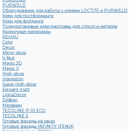
PURBOND
PURWELD
Оборудование для работы с клеями LOCTITE и PURWELD
Клеи для постформинга
Клеи для фолдинга
Полиуретановые клеи-расплавы для стёкол и металла
Кромочные материалы
REHAU
Color
Decor
Mirror gloss
V-Nut
Magic 3D
Magic II
High gloss
Inspiration
Super high gloss
Elegant matt
LignaDecor
Döllken
Меламин
TECOLINE P-10 ECO
TECOLINE S
Готовые фасады на заказ
Готовые фасады INFINITY (FENIX)