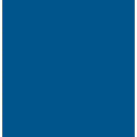
Кромочные материалы
Готовые фасады на заказ
Фасадные полотна
Пристеночный бортик
Кухонный цоколь
Мебельные жалюзи
Фурнитура Kesseböhmer
Алюминиевый профиль PREMIUM-LINE (Gola)
Фурнитура Blum
Фурнитура TALISMAN
Прайсы
Акции
Фотогалерея
Шоу-Рум
Помощь
Сертификаты и гарантии
Каталоги и рекламные материалы
Услуги
Доставка
Контакты
...
О компании
Новости
Миссия и цель
Мероприятия и проекты