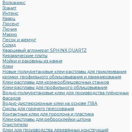
Волканикс
Гранит
Интенс
Кварц
Люсент
Лючия
Мармо
Песок и жемчуг
Солид
Кварцевый агломерат SPHINX QUARTZ
Керамические плиты
Мойки и раковины из камня
Клеи
Новые полиуретановые клеи-расплавы для приклеивания
кромки, профильного облицовывания и ламинирования
Клеи-расплавы для кромкооблицовочных станков
Клеи-расплавы для профильного облицовывания
Водно-полиуретановые клеи для производства плёночных
фасадов
Водно-дисперсионные клеи на основе ПВА
Смолы для горячего прессования
Контактные клеи для поролона и пластика
Клеи-расплавы для ребросклейки шпона
Очистители
Клеи для производства деревянных конструкций