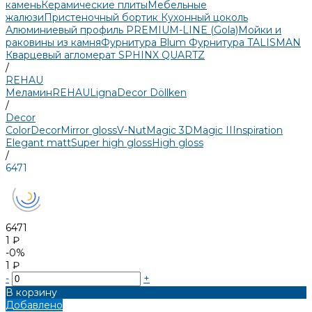
камень
Керамические плиты
Мебельные
жалюзи
Пристеночный бортик
Кухонный цоколь
Алюминиевый профиль PREMIUM-LINE (Gola)
Мойки и
раковины из камня
Фурнитура Blum
Фурнитура TALISMAN
Кварцевый агломерат SPHINX QUARTZ
/
REHAU
Меламин
REHAU
LignaDecor
Döllken
/
Decor
Color
Decor
Mirror gloss
V-Nut
Magic 3D
Magic II
Inspiration
Elegant matt
Super high gloss
High gloss
/
6471
6471
1 ₽
-0%
1 ₽
-
+
В корзину
Добавлено