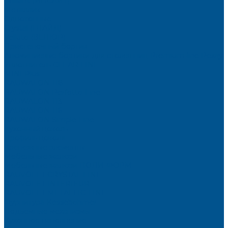
Brilliant (ИНСАЙТ)
Металлик
Однотонные
Crystal (ГЛАЙД)
Velluto (ВЕЛЮР)
Пристеночный бортик
Алюминиевые бортики для столешниц Premium‑line Рехау
Уплотнитель CLEAR LINE
MINI Plus
RAUWALON 118
RAUWALON Perfetto-Line
RAUWALON 113
RAUWALON 116
RAUWALON Simple-Line
Кухонный цоколь
Профиль цоколя
Крепёжные элементы
Мебельные жалюзи
Мебельные жалюзи ПОЛИ-ФОРМ
RAUVOLET CRYSTAL LINE
RAUVOLET INTERIEUR
RAUVOLET METALLIC-LINE
Фурнитура Kesseböhmer
Подъемные механизмы
Кухонное наполнение