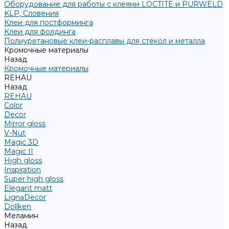
Оборудование для работы с клеями LOCTITE и PURWELD
KLP, Словения
Клеи для постформинга
Клеи для фолдинга
Полиуретановые клеи-расплавы для стёкол и металла
Кромочные материалы
Назад
Кромочные материалы
REHAU
Назад
REHAU
Color
Decor
Mirror gloss
V-Nut
Magic 3D
Magic II
High gloss
Inspiration
Super high gloss
Elegant matt
LignaDecor
Döllken
Меламин
Назад