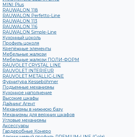
MINI Plus
RAUWALON 118
RAUWALON Perfetto-Line
RAUWALON 113
RAUWALON 116
RAUWALON Simple-Line
Кухонный цоколь
Профиль цоколя
Крепёжные элементы
Мебельные жалюзи
Мебельные жалюзи ПОЛИ-ФОРМ
RAUVOLET CRYSTAL LINE
RAUVOLET INTERIEUR
RAUVOLET METALLIC-LINE
Фурнитура Kesseböhmer
Подъемные механизмы
Кухонное наполнение
Высокие шкафы
Дайнинг Агент
Механизмы в нижнюю базу
Механизмы для верхних шкафов
Угловые механизмы
Аксессуары
Гардеробные Конеро
Алюминиевый профиль PREMIUM-LINE (Gola)