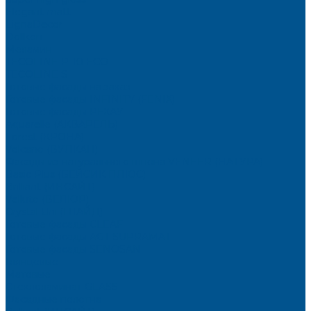
Elegant matt
LignaDecor
Döllken
Меламин
TECOLINE P-10 ECO
TECOLINE S
Готовые фасады на заказ
Готовые фасады INFINITY (FENIX)
Готовые фасады РЕХАУ
Aquarelle (АКВАРЕЛЬ)
Forest (КРОНА)
Volcano (ВУЛКАН)
Фасады из натурального шпона VENEER (НАТУРА)
Basic Plus (БЕЙСИК ПЛЮС)
Brilliant (ИНСАЙТ)
Velluto (ВЕЛЮР)
Crystal Uni (ГЛАЙД)
Готовые фасады CLEAF
Готовые фасады AGT SUPRAMAT
Готовые фасады SENOSAN
Глянцевые
Матовые
Стеклоламинат GLASS
Фасадные полотна