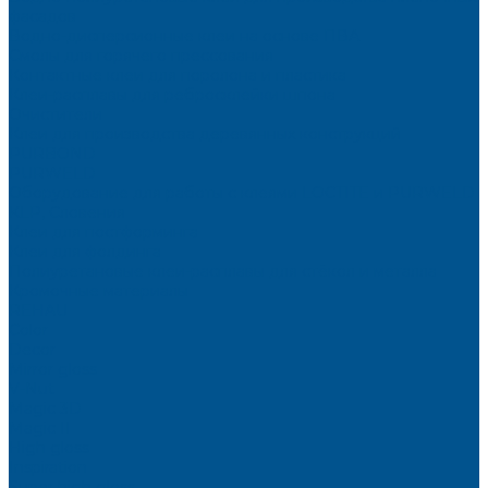
фасадов
Водно-дисперсионные клеи на основе ПВА
Смолы для горячего прессования
Контактные клеи для поролона и пластика
Клеи-расплавы для ребросклейки шпона
Очистители
Клеи для производства деревянных конструкций
PURBOND
PURWELD
Оборудование для работы с клеями LOCTITE и PURWELD
KLP, Словения
Клеи для постформинга
Клеи для фолдинга
Полиуретановые клеи-расплавы для стёкол и металла
Кромочные материалы
REHAU
Color
Decor
Mirror gloss
V-Nut
Magic 3D
Magic II
High gloss
Inspiration
Super high gloss