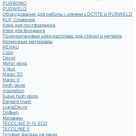
PURBOND
PURWELD
Оборудование для работы с клеями LOCTITE и PURWELD
KLP, Словения
Клеи для постформинга
Клеи для фолдинга
Полиуретановые клеи-расплавы для стёкол и металла
Кромочные материалы
REHAU
Color
Decor
Mirror gloss
V-Nut
Magic 3D
Magic II
High gloss
Inspiration
Super high gloss
Elegant matt
LignaDecor
Döllken
Меламин
TECOLINE P-10 ECO
TECOLINE S
Готовые фасады на заказ