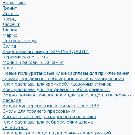
Волканикс
Гранит
Интенс
Кварц
Люсент
Лючия
Мармо
Песок и жемчуг
Солид
Кварцевый агломерат SPHINX QUARTZ
Керамические плиты
Мойки и раковины из камня
Клеи
Новые полиуретановые клеи-расплавы для приклеивания
кромки, профильного облицовывания и ламинирования
Клеи-расплавы для кромкооблицовочных станков
Клеи-расплавы для профильного облицовывания
Водно-полиуретановые клеи для производства плёночных
фасадов
Водно-дисперсионные клеи на основе ПВА
Смолы для горячего прессования
Контактные клеи для поролона и пластика
Клеи-расплавы для ребросклейки шпона
Очистители
Клеи для производства деревянных конструкций