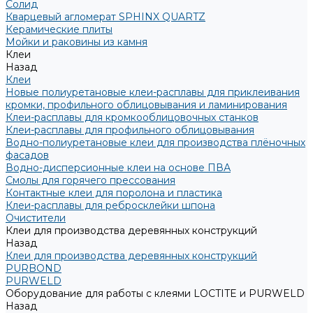
Солид
Кварцевый агломерат SPHINX QUARTZ
Керамические плиты
Мойки и раковины из камня
Клеи
Назад
Клеи
Новые полиуретановые клеи-расплавы для приклеивания
кромки, профильного облицовывания и ламинирования
Клеи-расплавы для кромкооблицовочных станков
Клеи-расплавы для профильного облицовывания
Водно-полиуретановые клеи для производства плёночных
фасадов
Водно-дисперсионные клеи на основе ПВА
Смолы для горячего прессования
Контактные клеи для поролона и пластика
Клеи-расплавы для ребросклейки шпона
Очистители
Клеи для производства деревянных конструкций
Назад
Клеи для производства деревянных конструкций
PURBOND
PURWELD
Оборудование для работы с клеями LOCTITE и PURWELD
Назад