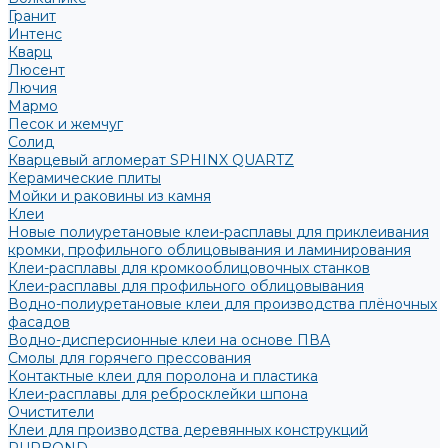
Гранит
Интенс
Кварц
Люсент
Лючия
Мармо
Песок и жемчуг
Солид
Кварцевый агломерат SPHINX QUARTZ
Керамические плиты
Мойки и раковины из камня
Клеи
Новые полиуретановые клеи-расплавы для приклеивания
кромки, профильного облицовывания и ламинирования
Клеи-расплавы для кромкооблицовочных станков
Клеи-расплавы для профильного облицовывания
Водно-полиуретановые клеи для производства плёночных
фасадов
Водно-дисперсионные клеи на основе ПВА
Смолы для горячего прессования
Контактные клеи для поролона и пластика
Клеи-расплавы для ребросклейки шпона
Очистители
Клеи для производства деревянных конструкций