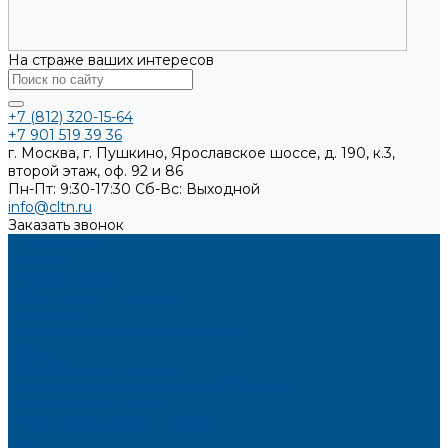
На страже ваших интересов
+7 (812) 320-15-64
+7 901 519 39 36
г. Москва, г. Пушкино, Ярославское шоссе, д. 190, к.3,
второй этаж, оф. 92 и 86
Пн-Пт: 9:30-17:30
Cб-Вс: Выходной
info@cltn.ru
Заказать звонок
О компании
Новости
Миссия и цель
Мероприятия и проекты
Партнёры
Политика конфиденциальности
Каталог
Искусственный камень
Кварцевый агломерат SPHINX QUARTZ
Керамические плиты
Мойки и раковины из камня
Клеи