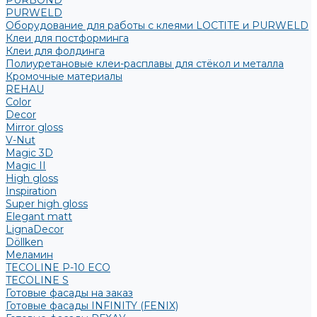
PURBOND
PURWELD
Оборудование для работы с клеями LOCTITE и PURWELD
Клеи для постформинга
Клеи для фолдинга
Полиуретановые клеи-расплавы для стёкол и металла
Кромочные материалы
REHAU
Color
Decor
Mirror gloss
V-Nut
Magic 3D
Magic II
High gloss
Inspiration
Super high gloss
Elegant matt
LignaDecor
Döllken
Меламин
TECOLINE P-10 ECO
TECOLINE S
Готовые фасады на заказ
Готовые фасады INFINITY (FENIX)