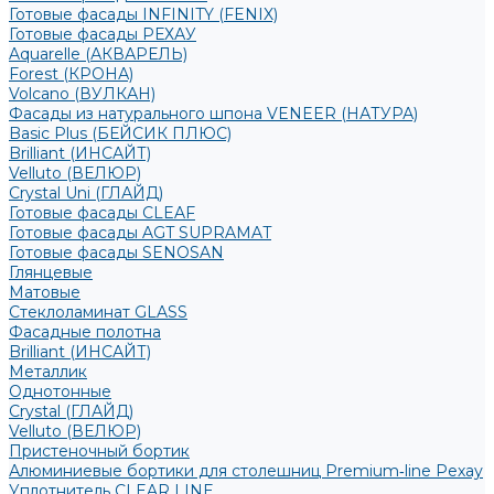
Готовые фасады INFINITY (FENIX)
Готовые фасады РЕХАУ
Aquarelle (АКВАРЕЛЬ)
Forest (КРОНА)
Volcano (ВУЛКАН)
Фасады из натурального шпона VENEER (НАТУРА)
Basic Plus (БЕЙСИК ПЛЮС)
Brilliant (ИНСАЙТ)
Velluto (ВЕЛЮР)
Crystal Uni (ГЛАЙД)
Готовые фасады CLEAF
Готовые фасады AGT SUPRAMAT
Готовые фасады SENOSAN
Глянцевые
Матовые
Стеклоламинат GLASS
Фасадные полотна
Brilliant (ИНСАЙТ)
Металлик
Однотонные
Crystal (ГЛАЙД)
Velluto (ВЕЛЮР)
Пристеночный бортик
Алюминиевые бортики для столешниц Premium‑line Рехау
Уплотнитель CLEAR LINE