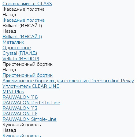
Стеклоламинат GLASS
Фасадные полотна
Назад
Фасадные полотна
Brilliant (ИНСАЙТ)
Назад
Brilliant (ИНСАЙТ)
Металлик
Однотонные
Crystal (ГЛАЙД)
Velluto (ВЕЛЮР)
Пристеночный бортик
Назад
Пристеночный бортик
Алюминиевые бортики для столешниц Premium‑line Рехау
Уплотнитель CLEAR LINE
MINI Plus
RAUWALON 118
RAUWALON Perfetto-Line
RAUWALON 113
RAUWALON 116
RAUWALON Simple-Line
Кухонный цоколь
Назад
Кухонный цоколь