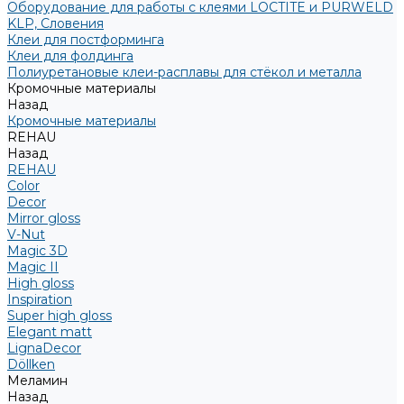
Оборудование для работы с клеями LOCTITE и PURWELD
KLP, Словения
Клеи для постформинга
Клеи для фолдинга
Полиуретановые клеи-расплавы для стёкол и металла
Кромочные материалы
Назад
Кромочные материалы
REHAU
Назад
REHAU
Color
Decor
Mirror gloss
V-Nut
Magic 3D
Magic II
High gloss
Inspiration
Super high gloss
Elegant matt
LignaDecor
Döllken
Меламин
Назад