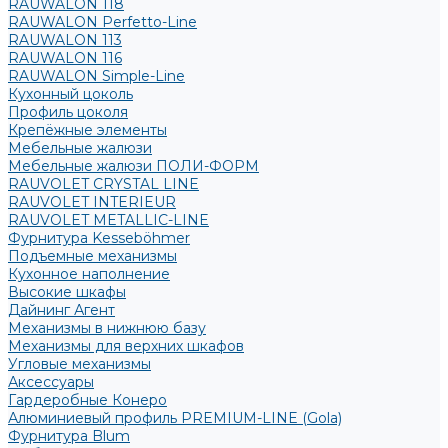
RAUWALON 118
RAUWALON Perfetto-Line
RAUWALON 113
RAUWALON 116
RAUWALON Simple-Line
Кухонный цоколь
Профиль цоколя
Крепёжные элементы
Мебельные жалюзи
Мебельные жалюзи ПОЛИ-ФОРМ
RAUVOLET CRYSTAL LINE
RAUVOLET INTERIEUR
RAUVOLET METALLIC-LINE
Фурнитура Kesseböhmer
Подъемные механизмы
Кухонное наполнение
Высокие шкафы
Дайнинг Агент
Механизмы в нижнюю базу
Механизмы для верхних шкафов
Угловые механизмы
Аксессуары
Гардеробные Конеро
Алюминиевый профиль PREMIUM-LINE (Gola)
Фурнитура Blum