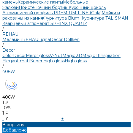
камень
Керамические плиты
Мебельные
жалюзи
Пристеночный бортик
Кухонный цоколь
Алюминиевый профиль PREMIUM-LINE (Gola)
Мойки и
раковины из камня
Фурнитура Blum
Фурнитура TALISMAN
Кварцевый агломерат SPHINX QUARTZ
/
REHAU
Меламин
REHAU
LignaDecor
Döllken
/
Decor
Color
Decor
Mirror gloss
V-Nut
Magic 3D
Magic II
Inspiration
Elegant matt
Super high gloss
High gloss
/
406W
406W
1 ₽
-0%
1 ₽
-
+
В корзину
Добавлено