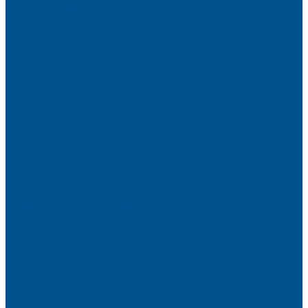
Кромочные материалы
Готовые фасады на заказ
Фасадные полотна
Пристеночный бортик
Кухонный цоколь
Мебельные жалюзи
Фурнитура Kesseböhmer
Алюминиевый профиль PREMIUM-LINE (Gola)
Фурнитура Blum
Фурнитура TALISMAN
Прайсы
Акции
Фотогалерея
Шоу-Рум
Помощь
Сертификаты и гарантии
Каталоги и рекламные материалы
Услуги
Доставка
Контакты
...
О компании
Новости
Миссия и цель
Мероприятия и проекты