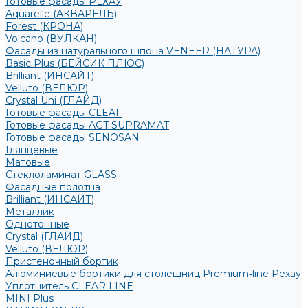
Готовые фасады РЕХАУ
Aquarelle (АКВАРЕЛЬ)
Forest (КРОНА)
Volcano (ВУЛКАН)
Фасады из натурального шпона VENEER (НАТУРА)
Basic Plus (БЕЙСИК ПЛЮС)
Brilliant (ИНСАЙТ)
Velluto (ВЕЛЮР)
Crystal Uni (ГЛАЙД)
Готовые фасады CLEAF
Готовые фасады AGT SUPRAMAT
Готовые фасады SENOSAN
Глянцевые
Матовые
Стеклоламинат GLASS
Фасадные полотна
Brilliant (ИНСАЙТ)
Металлик
Однотонные
Crystal (ГЛАЙД)
Velluto (ВЕЛЮР)
Пристеночный бортик
Алюминиевые бортики для столешниц Premium‑line Рехау
Уплотнитель CLEAR LINE
MINI Plus