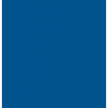
Высокие шкафы
Дайнинг Агент
Механизмы в нижнюю базу
Механизмы для верхних шкафов
Угловые механизмы
Аксессуары
Гардеробные Конеро
Алюминиевый профиль PREMIUM-LINE (Gola)
Фурнитура Blum
Мебельные петли
Подъемные механизмы AVENTOS
Направляющие
Системы выдвижения
Фурнитура TALISMAN
Аксессуары для ящиков
Кухонное наполнение
Направляющие
Петли и демпферы
Система выдвижных ящиков
Прайсы
Акции
Фотогалерея
Шоу-Рум
Помощь
Сертификаты и гарантии