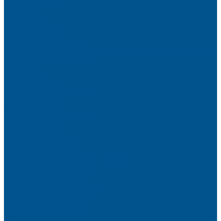
Brilliant (ИНСАЙТ)
Металлик
Однотонные
Crystal (ГЛАЙД)
Velluto (ВЕЛЮР)
Пристеночный бортик
Алюминиевые бортики для столешниц Premium‑line Рехау
Уплотнитель CLEAR LINE
MINI Plus
RAUWALON 118
RAUWALON Perfetto-Line
RAUWALON 113
RAUWALON 116
RAUWALON Simple-Line
Кухонный цоколь
Профиль цоколя
Крепёжные элементы
Мебельные жалюзи
Мебельные жалюзи ПОЛИ-ФОРМ
RAUVOLET CRYSTAL LINE
RAUVOLET INTERIEUR
RAUVOLET METALLIC-LINE
Фурнитура Kesseböhmer
Подъемные механизмы
Кухонное наполнение