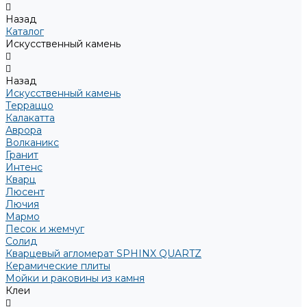
Назад
Каталог
Искусственный камень
Назад
Искусственный камень
Терраццо
Калакатта
Аврора
Волканикс
Гранит
Интенс
Кварц
Люсент
Лючия
Мармо
Песок и жемчуг
Солид
Кварцевый агломерат SPHINX QUARTZ
Керамические плиты
Мойки и раковины из камня
Клеи