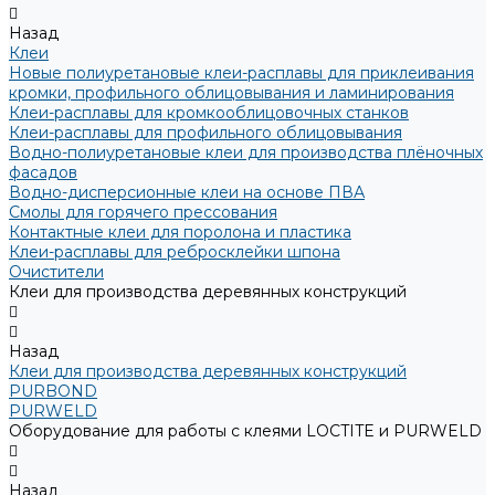
Назад
Клеи
Новые полиуретановые клеи-расплавы для приклеивания
кромки, профильного облицовывания и ламинирования
Клеи-расплавы для кромкооблицовочных станков
Клеи-расплавы для профильного облицовывания
Водно-полиуретановые клеи для производства плёночных
фасадов
Водно-дисперсионные клеи на основе ПВА
Смолы для горячего прессования
Контактные клеи для поролона и пластика
Клеи-расплавы для ребросклейки шпона
Очистители
Клеи для производства деревянных конструкций
Назад
Клеи для производства деревянных конструкций
PURBOND
PURWELD
Оборудование для работы с клеями LOCTITE и PURWELD
Назад