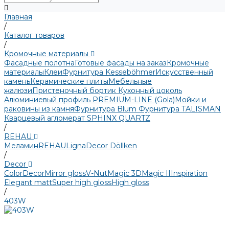
Главная
/
Каталог товаров
/
Кромочные материалы
Фасадные полотна
Готовые фасады на заказ
Кромочные
материалы
Клеи
Фурнитура Kesseböhmer
Искусственный
камень
Керамические плиты
Мебельные
жалюзи
Пристеночный бортик
Кухонный цоколь
Алюминиевый профиль PREMIUM-LINE (Gola)
Мойки и
раковины из камня
Фурнитура Blum
Фурнитура TALISMAN
Кварцевый агломерат SPHINX QUARTZ
/
REHAU
Меламин
REHAU
LignaDecor
Döllken
/
Decor
Color
Decor
Mirror gloss
V-Nut
Magic 3D
Magic II
Inspiration
Elegant matt
Super high gloss
High gloss
/
403W