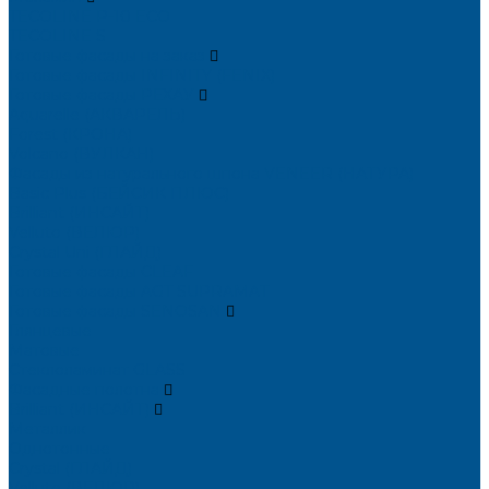
TECOLINE P-10 ECO
TECOLINE S
Готовые фасады на заказ
Готовые фасады INFINITY (FENIX)
Готовые фасады РЕХАУ
Aquarelle (АКВАРЕЛЬ)
Forest (КРОНА)
Volcano (ВУЛКАН)
Фасады из натурального шпона VENEER (НАТУРА)
Basic Plus (БЕЙСИК ПЛЮС)
Brilliant (ИНСАЙТ)
Velluto (ВЕЛЮР)
Crystal Uni (ГЛАЙД)
Готовые фасады CLEAF
Готовые фасады AGT SUPRAMAT
Готовые фасады SENOSAN
Глянцевые
Матовые
Стеклоламинат GLASS
Фасадные полотна
Brilliant (ИНСАЙТ)
Металлик
Однотонные
Crystal (ГЛАЙД)
Velluto (ВЕЛЮР)