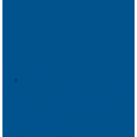
Калакатта
Аврора
Волканикс
Гранит
Интенс
Кварц
Люсент
Лючия
Мармо
Песок и жемчуг
Солид
Кварцевый агломерат SPHINX QUARTZ
Керамические плиты
Мойки и раковины из камня
Клеи
Новые полиуретановые клеи-расплавы для приклеивания
кромки, профильного облицовывания и ламинирования
Клеи-расплавы для кромкооблицовочных станков
Клеи-расплавы для профильного облицовывания
Водно-полиуретановые клеи для производства плёночных
фасадов
Водно-дисперсионные клеи на основе ПВА
Смолы для горячего прессования
Контактные клеи для поролона и пластика
Клеи-расплавы для ребросклейки шпона