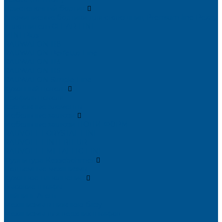
Пристеночный бортик
Алюминиевые бортики для столешниц Premium‑line Рехау
Уплотнитель CLEAR LINE
MINI Plus
RAUWALON 118
RAUWALON Perfetto-Line
RAUWALON 113
RAUWALON 116
RAUWALON Simple-Line
Кухонный цоколь
Профиль цоколя
Крепёжные элементы
Мебельные жалюзи
Мебельные жалюзи ПОЛИ-ФОРМ
RAUVOLET CRYSTAL LINE
RAUVOLET INTERIEUR
RAUVOLET METALLIC-LINE
Фурнитура Kesseböhmer
Подъемные механизмы
Кухонное наполнение
Высокие шкафы
Дайнинг Агент
Механизмы в нижнюю базу
Механизмы для верхних шкафов