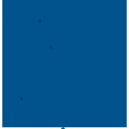
Угловые механизмы
Аксессуары
Гардеробные Конеро
Алюминиевый профиль PREMIUM-LINE (Gola)
Фурнитура Blum
Мебельные петли
Подъемные механизмы AVENTOS
Направляющие
Системы выдвижения
Фурнитура TALISMAN
Аксессуары для ящиков
Кухонное наполнение
Направляющие
Петли и демпферы
Система выдвижных ящиков
Прайсы
Акции
Фотогалерея
Шоу-Рум
Помощь
Сертификаты и гарантии
Каталоги и рекламные материалы
Услуги
Доставка
Контакты