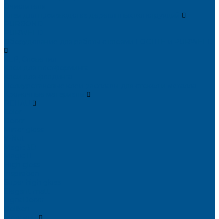
Очистители
Клеи для производства деревянных конструкций
PURBOND
PURWELD
Оборудование для работы с клеями LOCTITE и PURWELD
KLP, Словения
Клеи для постформинга
Клеи для фолдинга
Полиуретановые клеи-расплавы для стёкол и металла
Кромочные материалы
REHAU
Color
Decor
Mirror gloss
V-Nut
Magic 3D
Magic II
High gloss
Inspiration
Super high gloss
Elegant matt
LignaDecor
Döllken
Меламин