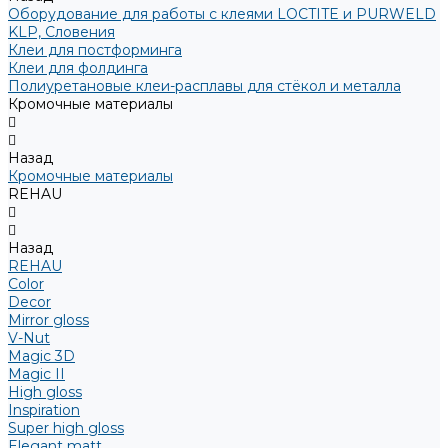
Оборудование для работы с клеями LOCTITE и PURWELD
KLP, Словения
Клеи для постформинга
Клеи для фолдинга
Полиуретановые клеи-расплавы для стёкол и металла
Кромочные материалы
Назад
Кромочные материалы
REHAU
Назад
REHAU
Color
Decor
Mirror gloss
V-Nut
Magic 3D
Magic II
High gloss
Inspiration
Super high gloss
Elegant matt