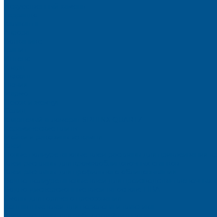
Искусственный камень
Терраццо
Калакатта
Аврора
Волканикс
Гранит
Интенс
Кварц
Люсент
Лючия
Мармо
Песок и жемчуг
Солид
Кварцевый агломерат SPHINX QUARTZ
Керамические плиты
Мойки и раковины из камня
Клеи
Новые полиуретановые клеи-расплавы для приклеивания к
Клеи-расплавы для кромкооблицовочных станков
Клеи-расплавы для профильного облицовывания
Водно-полиуретановые клеи для производства плёночных 
Водно-дисперсионные клеи на основе ПВА
Смолы для горячего прессования
Контактные клеи для поролона и пластика
Клеи-расплавы для ребросклейки шпона