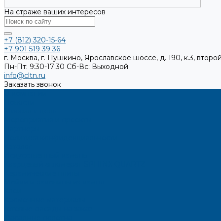
На страже ваших интересов
+7 (812) 320-15-64
+7 901 519 39 36
г. Москва, г. Пушкино, Ярославское шоссе, д. 190, к.3, второй
Пн-Пт: 9:30-17:30
Cб-Вс: Выходной
info@cltn.ru
Заказать звонок
О компании
Новости
Миссия и цель
Мероприятия и проекты
Партнёры
Политика конфиденциальности
Каталог
Искусственный камень
Кварцевый агломерат SPHINX QUARTZ
Керамические плиты
Мойки и раковины из камня
Клеи
Кромочные материалы
Готовые фасады на заказ
Фасадные полотна