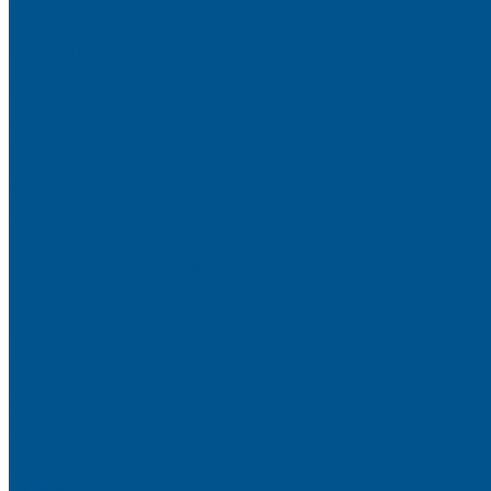
Пристеночный бортик
Кухонный цоколь
Мебельные жалюзи
Фурнитура Kesseböhmer
Алюминиевый профиль PREMIUM-LINE (Gola)
Фурнитура Blum
Фурнитура TALISMAN
Прайсы
Акции
Фотогалерея
Шоу-Рум
Помощь
Сертификаты и гарантии
Каталоги и рекламные материалы
Услуги
Доставка
Контакты
...
О компании
Новости
Миссия и цель
Мероприятия и проекты
Партнёры
Политика конфиденциальности
Каталог