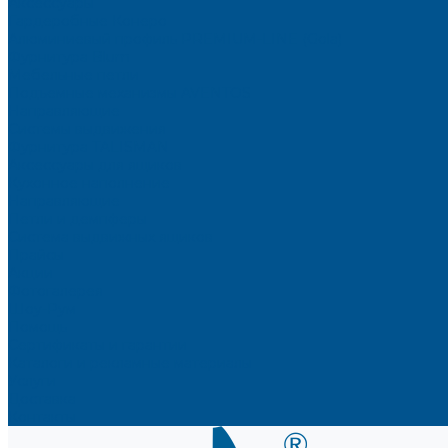
Аксессуары
Гардеробные Конеро
Алюминиевый профиль PREMIUM-LINE (Gola)
Фурнитура Blum
Мебельные петли
Подъемные механизмы AVENTOS
Направляющие
Системы выдвижения
Фурнитура TALISMAN
Аксессуары для ящиков
Кухонное наполнение
Направляющие
Петли и демпферы
Система выдвижных ящиков
Прайсы
Акции
Фотогалерея
Шоу-Рум
Помощь
Сертификаты и гарантии
Каталоги и рекламные материалы
Услуги
Доставка
Контакты