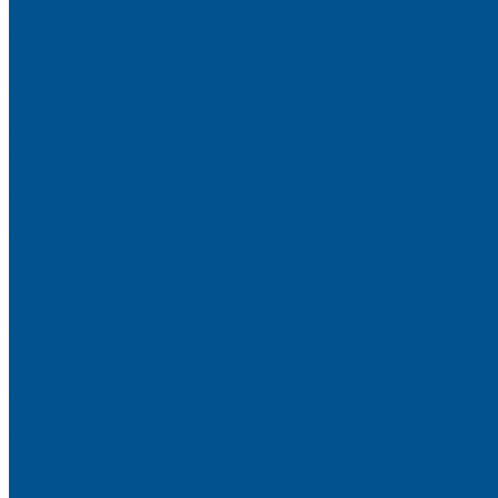
Очистители
Клеи для производства деревянных конструкций
PURBOND
PURWELD
Оборудование для работы с клеями LOCTITE и PURWELD
KLP, Словения
Клеи для постформинга
Клеи для фолдинга
Полиуретановые клеи-расплавы для стёкол и металла
Кромочные материалы
REHAU
Color
Decor
Mirror gloss
V-Nut
Magic 3D
Magic II
High gloss
Inspiration
Super high gloss
Elegant matt
LignaDecor
Döllken
Меламин
TECOLINE P-10 ECO