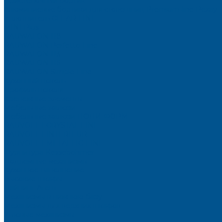
Пристеночный бортик
Алюминиевые бортики для столешниц Premium‑line Рехау
Уплотнитель CLEAR LINE
MINI Plus
RAUWALON 118
RAUWALON Perfetto-Line
RAUWALON 113
RAUWALON 116
RAUWALON Simple-Line
Кухонный цоколь
Профиль цоколя
Крепёжные элементы
Мебельные жалюзи
Мебельные жалюзи ПОЛИ-ФОРМ
RAUVOLET CRYSTAL LINE
RAUVOLET INTERIEUR
RAUVOLET METALLIC-LINE
Фурнитура Kesseböhmer
Подъемные механизмы
Кухонное наполнение
Высокие шкафы
Дайнинг Агент
Механизмы в нижнюю базу
Механизмы для верхних шкафов
Угловые механизмы