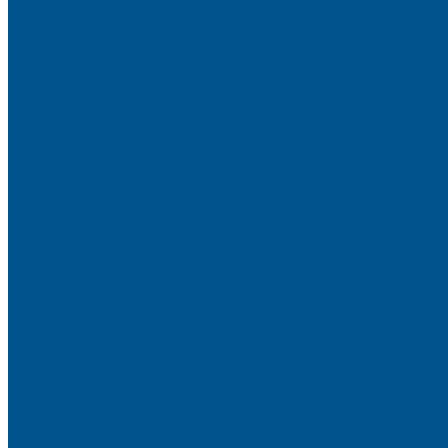
TECOLINE S
Готовые фасады на заказ
Готовые фасады INFINITY (FENIX)
Готовые фасады РЕХАУ
Aquarelle (АКВАРЕЛЬ)
Forest (КРОНА)
Volcano (ВУЛКАН)
Фасады из натурального шпона VENEER (НАТУРА)
Basic Plus (БЕЙСИК ПЛЮС)
Brilliant (ИНСАЙТ)
Velluto (ВЕЛЮР)
Crystal Uni (ГЛАЙД)
Готовые фасады CLEAF
Готовые фасады AGT SUPRAMAT
Готовые фасады SENOSAN
Глянцевые
Матовые
Стеклоламинат GLASS
Фасадные полотна
Brilliant (ИНСАЙТ)
Металлик
Однотонные
Crystal (ГЛАЙД)
Velluto (ВЕЛЮР)